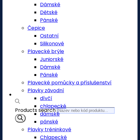
Dámské
Dětské
Pánské
Čepice
Ostatní
Silikonové
Plavecké brýle
Juniorské
Dámské
Pánské
Plavecké pomůcky a příslušenství
Plavky závodní
dívčí
chlapecké
Products search
dámské
pánské
Plavky tréninkové
Chlapecké