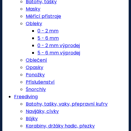
Batohy, tašky
Masky
Měřící přístroje
Obleky
0 - 2 mm
5 - 6 mm
0 - 2 mm výprodej
5 - 6 mm výprodej
Oblečení
Opasky
Ponožky
Příslušenství
Šnorchly
Freediving
Batohy, tašky, vaky, přepravní kufry
Navijáky, cívky
Bójky
Karabiny, držáky hadic, přezky