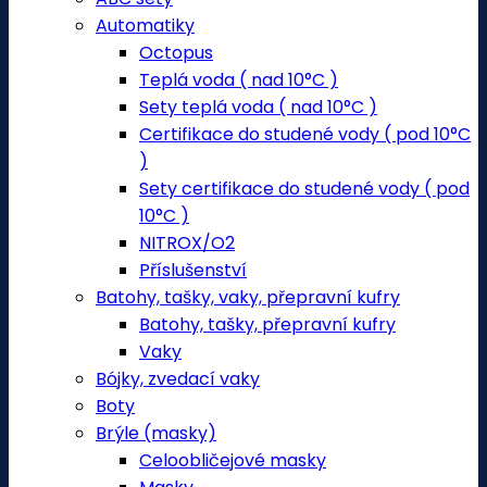
Automatiky
Octopus
Teplá voda ( nad 10°C )
Sety teplá voda ( nad 10°C )
Certifikace do studené vody ( pod 10°C
)
Sety certifikace do studené vody ( pod
10°C )
NITROX/O2
Příslušenství
Batohy, tašky, vaky, přepravní kufry
Batohy, tašky, přepravní kufry
Vaky
Bójky, zvedací vaky
Boty
Brýle (masky)
Celoobličejové masky