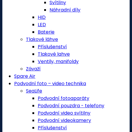
Svítilny
Náhradní díly
HID
LED
Baterie
Tlakové láhve
Příslušenství
Tlakové lahve
Ventily, manifoldy
Závaží
Spare Air
Podvodní foto – video technika
SeaLife
Podvodní fotoaparáty
Podvodní pouzdra - telefony
Podvodní video svítilny
Podvodní videokamery
Příslušenství