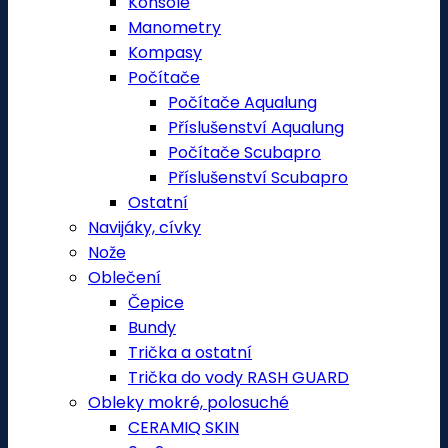
Konsole
Manometry
Kompasy
Počítače
Počítače Aqualung
Příslušenství Aqualung
Počítače Scubapro
Příslušenství Scubapro
Ostatní
Navijáky, cívky
Nože
Oblečení
Čepice
Bundy
Trička a ostatní
Trička do vody RASH GUARD
Obleky mokré, polosuché
CERAMIQ SKIN