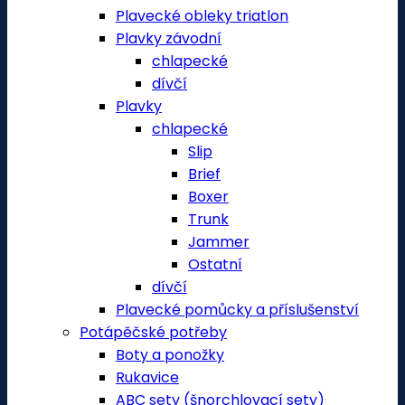
Plavecké obleky triatlon
Plavky závodní
chlapecké
dívčí
Plavky
chlapecké
Slip
Brief
Boxer
Trunk
Jammer
Ostatní
dívčí
Plavecké pomůcky a příslušenství
Potápěčské potřeby
Boty a ponožky
Rukavice
ABC sety (šnorchlovací sety)