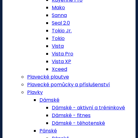
Mako
Sanna
Seal 2.0
Tokio Jr.
Tokio
Vista
Vista Pro
Vista XP
Xceed
Plavecké ploutve
Plavecké pomůcky a příslušenství
Plavky
Dámské
Dámské - aktivní a tréninkové
Dámské - fitnes
Dámské - těhotenské
Pánské