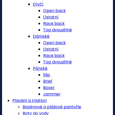
Dívčí
Open back
Ostatní
Race back
Top dvoudílné
Dámské
Open back
Ostatní
Race back
Top dvoudílné
Pánské
Slip
Brief
Boxer
Jammer
Plavání a triatlon
Bazénové a plážové pantofle
Boty do vody