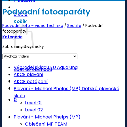
Přihlášení
Podvodní fotoaparáty
0
Kč
0
Košík
Podvodní foto – video technika
/
SeaLife
/
Podvodní
fotoaparáty
Kategorie
Zobrazeny 3 výsledky
V košíku nic není.
Výprodej skladu EU Aqualung
Zpět do obchodu
AKCE plavání
AKCE potápění
Plavání - Michael Phelps (MP) Dětská plavecká
škola
0
Level 01
Level 02
Plavání - Michael Phelps (MP)
Oblečení MP TEAM