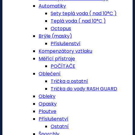
Automatiky
Sety teplá voda ( nad 10°C )
Teplá voda ( nad 10°C )
Octopus
Brýle (masky)
Příslušenství
Kompenzátory vztlaku
Měřící přístroje
POČÍTAČE
Oblečení
Trička a ostatní
Trička do vody RASH GUARD
Obleky
Opasky
Ploutve
Příslušenství
Ostatní
Šnorchly