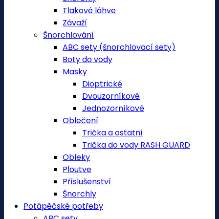
Tlakové láhve
Závaží
Šnorchlování
ABC sety (šnorchlovací sety)
Boty do vody
Masky
Dioptrické
Dvouzorníkové
Jednozorníkové
Oblečení
Trička a ostatní
Trička do vody RASH GUARD
Obleky
Ploutve
Příslušenství
Šnorchly
Potápěčské potřeby
ABC sety