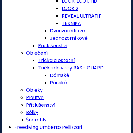
LOOK, LOOK HD
LOOK 2
REVEAL ULTRAFIT
TEKNIKA
Dvouzorníkové
Jednozorníkové
Příslušenství
Oblečení
Trička a ostatní
Trička do vody RASH GUARD
Dámské
Pánské
Obleky
Ploutve
Příslušenství
Bójky
Šnorchly
Freediving Umberto Pellizzari