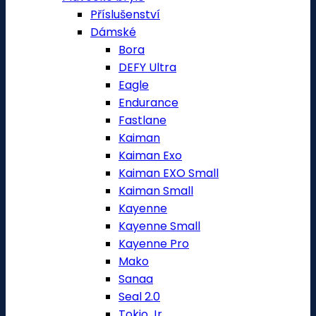
Příslušenství
Dámské
Bora
DEFY Ultra
Eagle
Endurance
Fastlane
Kaiman
Kaiman Exo
Kaiman EXO Small
Kaiman Small
Kayenne
Kayenne Small
Kayenne Pro
Mako
Sanaa
Seal 2.0
Tokio Jr.