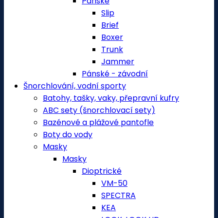
Pánské
Slip
Brief
Boxer
Trunk
Jammer
Pánské - závodní
Šnorchlování, vodní sporty
Batohy, tašky, vaky, přepravní kufry
ABC sety (šnorchlovací sety)
Bazénové a plážové pantofle
Boty do vody
Masky
Masky
Dioptrické
VM-50
SPECTRA
KEA