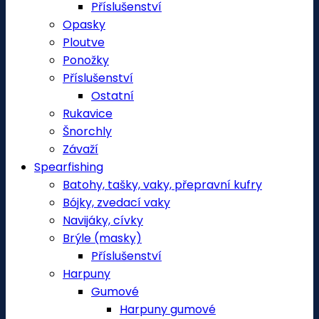
Příslušenství
Opasky
Ploutve
Ponožky
Příslušenství
Ostatní
Rukavice
Šnorchly
Závaží
Spearfishing
Batohy, tašky, vaky, přepravní kufry
Bójky, zvedací vaky
Navijáky, cívky
Brýle (masky)
Příslušenství
Harpuny
Gumové
Harpuny gumové