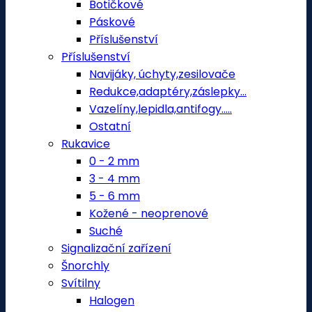
Botičkové
Páskové
Příslušenství
Příslušenství
Navijáky, úchyty,zesilovače
Redukce,adaptéry,záslepky...
Vazelíny,lepidla,antifogy.....
Ostatní
Rukavice
0 - 2 mm
3 - 4 mm
5 - 6 mm
Kožené - neoprenové
Suché
Signalizační zařízení
Šnorchly
Svítilny
Halogen