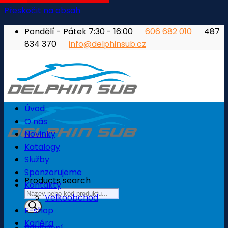
Přeskočit na obsah
Pondělí - Pátek 7:30 - 16:00
606 682 010
487
834 370
info@delphinsub.cz
Úvod
O nás
Novinky
Katalogy
Služby
Sponzorujeme
Products search
Kontakty
Velkoobchod
E-shop
Kariéra