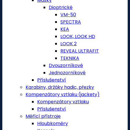
Masky
Dioptrické
VM-50
SPECTRA
KEA
LOOK, LOOK HD
LOOK 2
REVEAL ULTRAFIT
TEKNIKA
Dvouzorníkové
Jednozorníkové
Příslušenství
Karabiny, držáky hadic, přezky
Kompenzátory vztlaku (jackety)
Kompenzátory vztlaku
Příslušenství
Měřící přístroje
Hloubkoměry