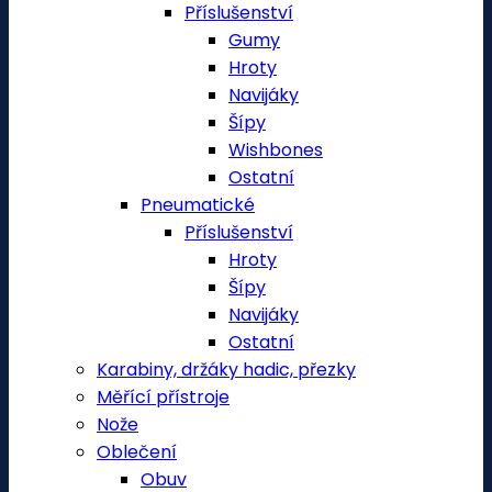
Příslušenství
Gumy
Hroty
Navijáky
Šípy
Wishbones
Ostatní
Pneumatické
Příslušenství
Hroty
Šípy
Navijáky
Ostatní
Karabiny, držáky hadic, přezky
Měřící přístroje
Nože
Oblečení
Obuv