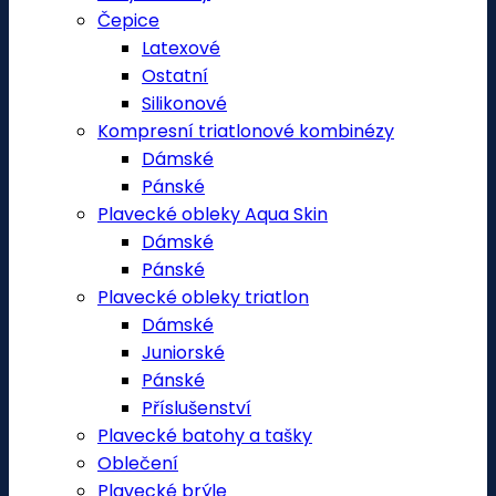
Čepice
Latexové
Ostatní
Silikonové
Kompresní triatlonové kombinézy
Dámské
Pánské
Plavecké obleky Aqua Skin
Dámské
Pánské
Plavecké obleky triatlon
Dámské
Juniorské
Pánské
Příslušenství
Plavecké batohy a tašky
Oblečení
Plavecké brýle