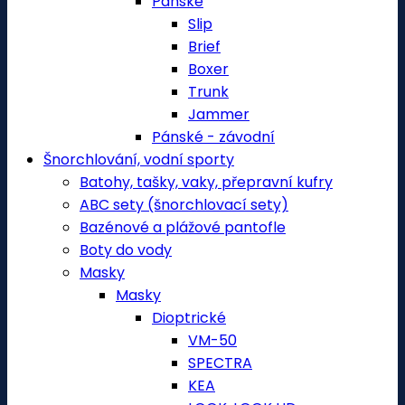
Pánské
Slip
Brief
Boxer
Trunk
Jammer
Pánské - závodní
Šnorchlování, vodní sporty
Batohy, tašky, vaky, přepravní kufry
ABC sety (šnorchlovací sety)
Bazénové a plážové pantofle
Boty do vody
Masky
Masky
Dioptrické
VM-50
SPECTRA
KEA