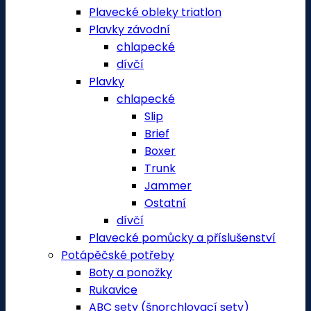
Plavecké obleky triatlon
Plavky závodní
chlapecké
dívčí
Plavky
chlapecké
Slip
Brief
Boxer
Trunk
Jammer
Ostatní
dívčí
Plavecké pomůcky a příslušenství
Potápěčské potřeby
Boty a ponožky
Rukavice
ABC sety (šnorchlovací sety)