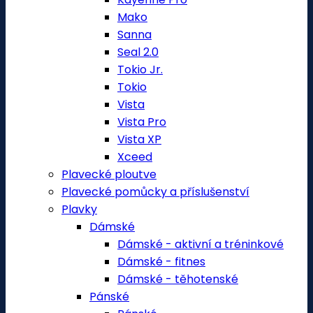
Mako
Sanna
Seal 2.0
Tokio Jr.
Tokio
Vista
Vista Pro
Vista XP
Xceed
Plavecké ploutve
Plavecké pomůcky a příslušenství
Plavky
Dámské
Dámské - aktivní a tréninkové
Dámské - fitnes
Dámské - těhotenské
Pánské