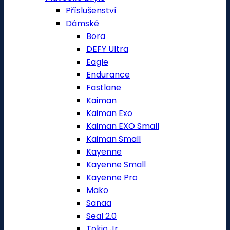
Příslušenství
Dámské
Bora
DEFY Ultra
Eagle
Endurance
Fastlane
Kaiman
Kaiman Exo
Kaiman EXO Small
Kaiman Small
Kayenne
Kayenne Small
Kayenne Pro
Mako
Sanaa
Seal 2.0
Tokio Jr.