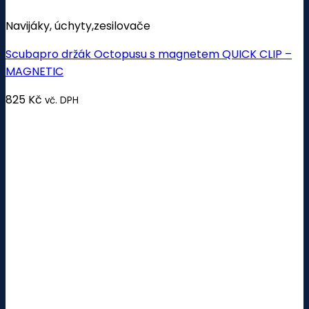
Navijáky, úchyty,zesilovače
Scubapro držák Octopusu s magnetem QUICK CLIP –
MAGNETIC
825
Kč
vč. DPH