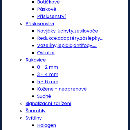
Botičkové
Páskové
Příslušenství
Příslušenství
Navijáky, úchyty,zesilovače
Redukce,adaptéry,záslepky...
Vazelíny,lepidla,antifogy.....
Ostatní
Rukavice
0 - 2 mm
3 - 4 mm
5 - 6 mm
Kožené - neoprenové
Suché
Signalizační zařízení
Šnorchly
Svítilny
Halogen