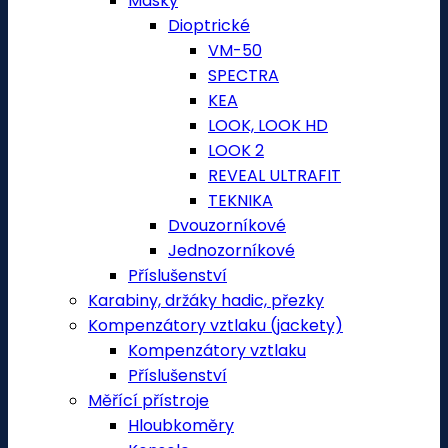
Masky
Dioptrické
VM-50
SPECTRA
KEA
LOOK, LOOK HD
LOOK 2
REVEAL ULTRAFIT
TEKNIKA
Dvouzorníkové
Jednozorníkové
Příslušenství
Karabiny, držáky hadic, přezky
Kompenzátory vztlaku (jackety)
Kompenzátory vztlaku
Příslušenství
Měřící přístroje
Hloubkoměry