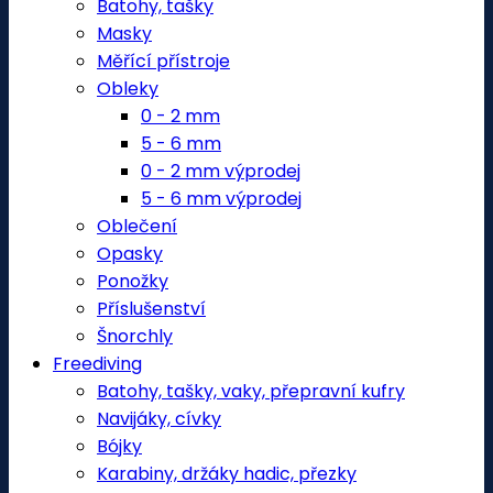
Batohy, tašky
Masky
Měřící přístroje
Obleky
0 - 2 mm
5 - 6 mm
0 - 2 mm výprodej
5 - 6 mm výprodej
Oblečení
Opasky
Ponožky
Příslušenství
Šnorchly
Freediving
Batohy, tašky, vaky, přepravní kufry
Navijáky, cívky
Bójky
Karabiny, držáky hadic, přezky