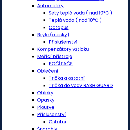
Automatiky
Sety teplá voda ( nad 10°C )
Teplá voda ( nad 10°C )
Octopus
Brýle (masky)
Příslušenství
Kompenzátory vztlaku
Měřící přístroje
POČÍTAČE
Oblečení
Trička a ostatní
Trička do vody RASH GUARD
Obleky
Opasky
Ploutve
Příslušenství
Ostatní
Šnorchly