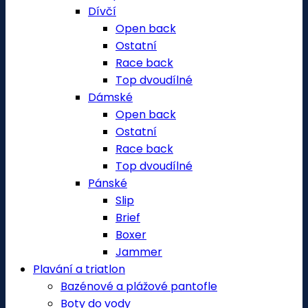
Dívčí
Open back
Ostatní
Race back
Top dvoudílné
Dámské
Open back
Ostatní
Race back
Top dvoudílné
Pánské
Slip
Brief
Boxer
Jammer
Plavání a triatlon
Bazénové a plážové pantofle
Boty do vody