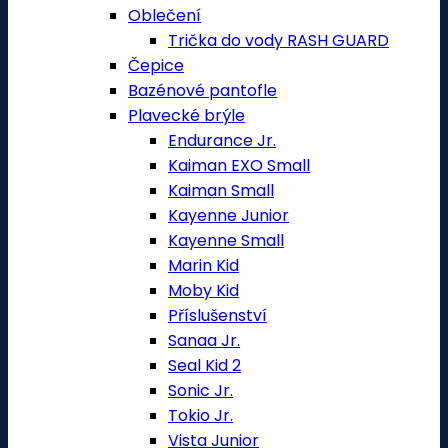
Oblečení
Trička do vody RASH GUARD
Čepice
Bazénové pantofle
Plavecké brýle
Endurance Jr.
Kaiman EXO Small
Kaiman Small
Kayenne Junior
Kayenne Small
Marin Kid
Moby Kid
Příslušenství
Sanaa Jr.
Seal Kid 2
Sonic Jr.
Tokio Jr.
Vista Junior