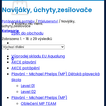
Navijáky, úchyty,zesilovače
Potápěčské potřeby
/
Příslušenství
/
Navijáky,
V košíku nic není.
úchyty,zesilovače
Kategorie
Zpět do obchodu
Zobrazeno 1. – 18. z 29 výsledků
Výprodej skladu EU Aqualung
0
AKCE plavání
AKCE potápění
Plavání - Michael Phelps (MP) Dětská plavecká
škola
Level 01
Level 02
Plavání - Michael Phelps (MP)
Oblečení MP TEAM