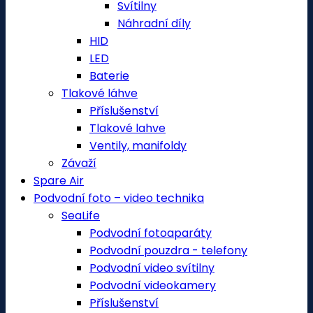
Svítilny
Náhradní díly
HID
LED
Baterie
Tlakové láhve
Příslušenství
Tlakové lahve
Ventily, manifoldy
Závaží
Spare Air
Podvodní foto – video technika
SeaLife
Podvodní fotoaparáty
Podvodní pouzdra - telefony
Podvodní video svítilny
Podvodní videokamery
Příslušenství