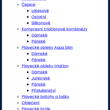
Čepice
Latexové
Ostatní
Silikonové
Kompresní triatlonové kombinézy
Dámské
Pánské
Plavecké obleky Aqua Skin
Dámské
Pánské
Plavecké obleky triatlon
Dámské
Juniorské
Pánské
Příslušenství
Plavecké batohy a tašky
Oblečení
Plavecké brýle