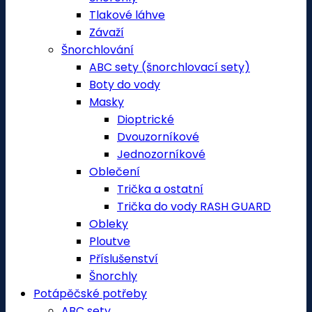
Tlakové láhve
Závaží
Šnorchlování
ABC sety (šnorchlovací sety)
Boty do vody
Masky
Dioptrické
Dvouzorníkové
Jednozorníkové
Oblečení
Trička a ostatní
Trička do vody RASH GUARD
Obleky
Ploutve
Příslušenství
Šnorchly
Potápěčské potřeby
ABC sety