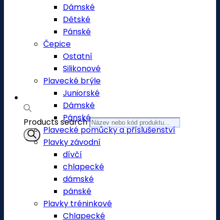
Dámské
Dětské
Pánské
Čepice
Ostatní
Silikonové
Plavecké brýle
Juniorské
Dámské
Pánské
Products search
Plavecké pomůcky a příslušenství
Plavky závodní
dívčí
chlapecké
dámské
pánské
Plavky tréninkové
Chlapecké