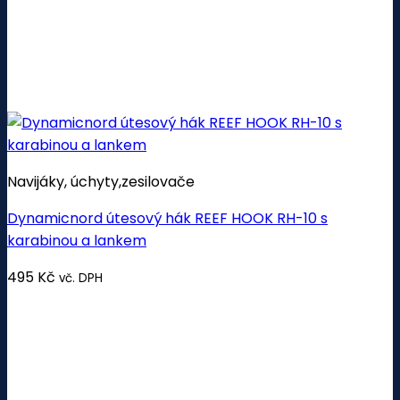
Navijáky, úchyty,zesilovače
Dynamicnord útesový hák REEF HOOK RH-10 s
karabinou a lankem
495
Kč
vč. DPH