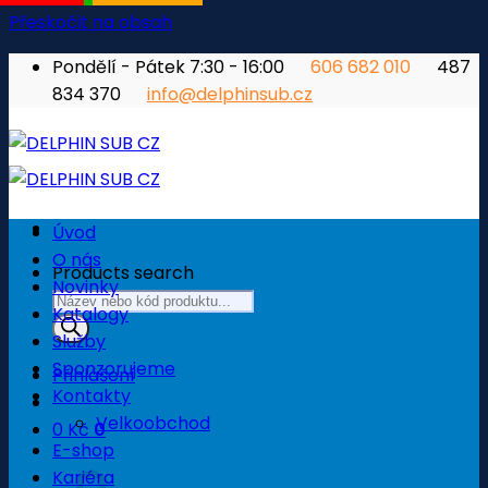
Přeskočit na obsah
Pondělí - Pátek 7:30 - 16:00
606 682 010
487
834 370
info@delphinsub.cz
Úvod
O nás
Products search
Novinky
Katalogy
Služby
Sponzorujeme
Přihlášení
Kontakty
Velkoobchod
0
Kč
0
E-shop
Košík
Kariéra