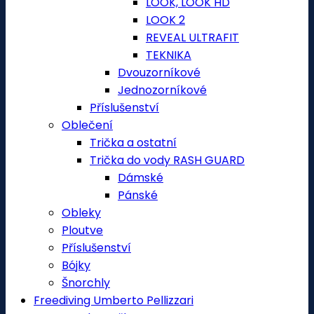
LOOK, LOOK HD
LOOK 2
REVEAL ULTRAFIT
TEKNIKA
Dvouzorníkové
Jednozorníkové
Příslušenství
Oblečení
Trička a ostatní
Trička do vody RASH GUARD
Dámské
Pánské
Obleky
Ploutve
Příslušenství
Bójky
Šnorchly
Freediving Umberto Pellizzari