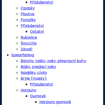
Příslušenství
Opasky
Ploutve
Ponožky
Příslušenství
Ostatní
Rukavice
Šnorchly
Závaží
Spearfishing
Batohy, tašky, vaky, přepravní kufry
Bójky, zvedací vaky
Navijáky, cívky
Brýle (masky)
Příslušenství
Harpuny
Gumové
Harpuny gumové