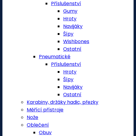
Příslušenství
Gumy
Hroty
Navijáky
Šípy
Wishbones
Ostatní
Pneumatické
Příslušenství
Hroty
Šípy
Navijáky
Ostatní
Karabiny, držáky hadic, přezky
Měřící přístroje
Nože
Oblečení
Obuv