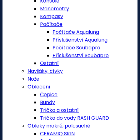
Konsole
Manometry
Kompasy
Počítače
Počítače Aqualung
Příslušenství Aqualung
Počítače Scubapro
Příslušenství Scubapro
Ostatní
Navijáky, cívky
Nože
Oblečení
Čepice
Bundy
Trička a ostatní
Trička do vody RASH GUARD
Obleky mokré, polosuché
CERAMIQ SKIN