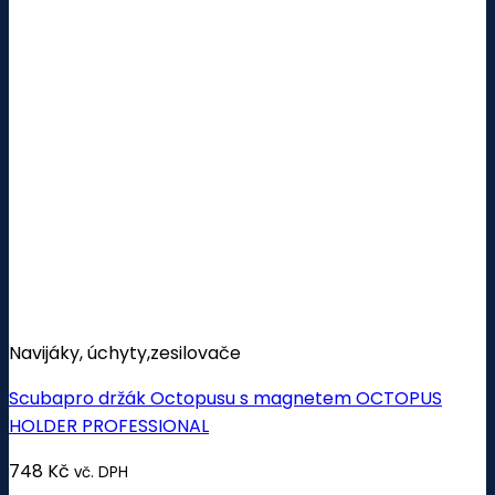
Navijáky, úchyty,zesilovače
Scubapro držák Octopusu s magnetem OCTOPUS
HOLDER PROFESSIONAL
748
Kč
vč. DPH