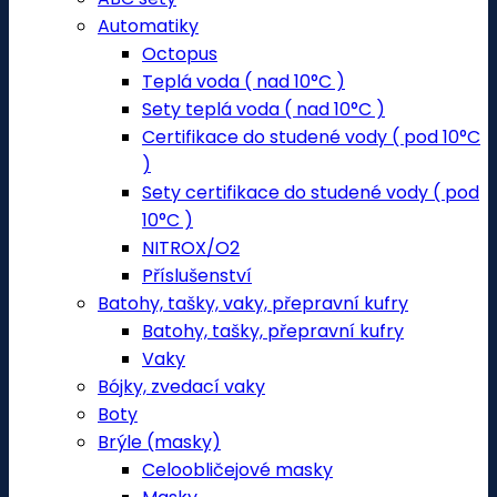
Automatiky
Octopus
Teplá voda ( nad 10°C )
Sety teplá voda ( nad 10°C )
Certifikace do studené vody ( pod 10°C
)
Sety certifikace do studené vody ( pod
10°C )
NITROX/O2
Příslušenství
Batohy, tašky, vaky, přepravní kufry
Batohy, tašky, přepravní kufry
Vaky
Bójky, zvedací vaky
Boty
Brýle (masky)
Celoobličejové masky