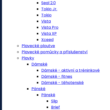
Seal 2.0
Tokio Jr.
Tokio
Vista
Vista Pro
Vista XP
Xceed
Plavecké ploutve
Plavecké pomůcky a příslušenství
Plavky
Dámské
Dámské - aktivní a tréninkové
Dámské - fitnes
Dámské - těhotenské
Pánské
Pánské
Slip
Brief