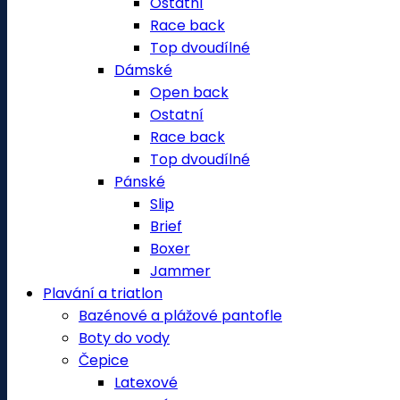
Ostatní
Race back
Top dvoudílné
Dámské
Open back
Ostatní
Race back
Top dvoudílné
Pánské
Slip
Brief
Boxer
Jammer
Plavání a triatlon
Bazénové a plážové pantofle
Boty do vody
Čepice
Latexové