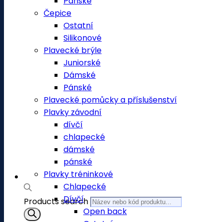
Pánské
Čepice
Ostatní
Silikonové
Plavecké brýle
Juniorské
Dámské
Pánské
Plavecké pomůcky a příslušenství
Plavky závodní
dívčí
chlapecké
dámské
pánské
Plavky tréninkové
Chlapecké
Dívčí
Products search
Open back