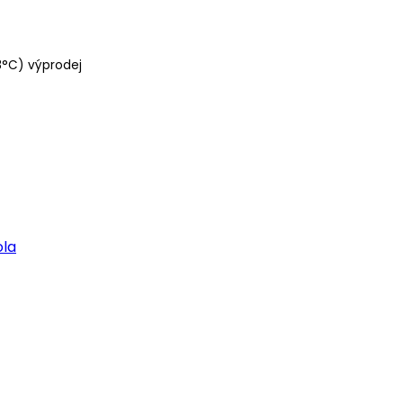
8°C) výprodej
ola