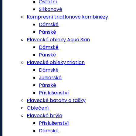
Ostatní
Silikonové
Kompresní triatlonové kombinézy
Dámské
Pánské
Plavecké obleky Aqua Skin
Dámské
Pánské
Plavecké obleky triatlon
Dámské
Juniorské
Pánské
Příslušenství
Plavecké batohy a tašky
Oblečení
Plavecké brýle
Příslušenství
Dámské