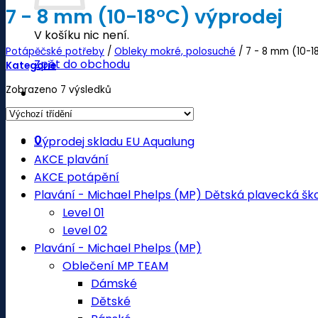
7 - 8 mm (10-18°C) výprodej
V košíku nic není.
Potápěčské potřeby
/
Obleky mokré, polosuché
/
7 - 8 mm (10-1
Zpět do obchodu
Kategorie
Zobrazeno 7 výsledků
0
Výprodej skladu EU Aqualung
AKCE plavání
AKCE potápění
Plavání - Michael Phelps (MP) Dětská plavecká šk
Level 01
Level 02
Plavání - Michael Phelps (MP)
Oblečení MP TEAM
Dámské
Dětské