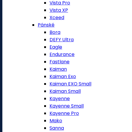
Vista Pro
Vista XP
Xceed
Pánské
Bora
DEFY Ultra
Eagle
Endurance
Fastlane
Kaiman
Kaiman Exo
Kaiman EXO Small
Kaiman Small
Kayenne
Kayenne Small
Kayenne Pro
Mako
Sanna