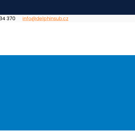
834 370
info@delphinsub.cz