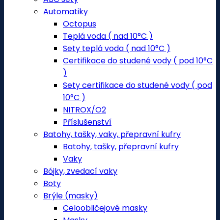
Automatiky
Octopus
Teplá voda ( nad 10°C )
Sety teplá voda ( nad 10°C )
Certifikace do studené vody ( pod 10°C
)
Sety certifikace do studené vody ( pod
10°C )
NITROX/O2
Příslušenství
Batohy, tašky, vaky, přepravní kufry
Batohy, tašky, přepravní kufry
Vaky
Bójky, zvedací vaky
Boty
Brýle (masky)
Celoobličejové masky