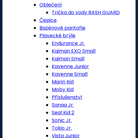
Oblečení
Trička do vody RASH GUARD
Čepice
Bazénové pantofle
Plavecké brýle
Endurance Jr.
Kaiman EXO Small
Kaiman Small
Kayenne Junior
Kayenne Small
Marin Kid
Moby Kid
Příslušenství
Sanaa Jr.
Seal Kid 2
Sonic Jr.
Tokio Jr.
Vista Junior