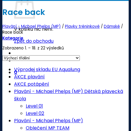
Race back
Plavání - Michael Phelps (MP)
/
Plavky tréninkové
/
Dámské
/
V košíku nic není.
Race back
Kategorie
Zpět do obchodu
Zobrazeno 1. – 18. z 22 výsledků
Výprodej skladu EU Aqualung
0
AKCE plavání
AKCE potápění
Plavání - Michael Phelps (MP) Dětská plavecká
škola
Level 01
Level 02
Plavání - Michael Phelps (MP)
Oblečení MP TEAM