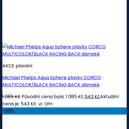
AKCE plavání
Michael Phelps Aqua Sphere plavky CORCO
MULTICOLOR/BLACK RACING BACK dámské
1 085
Kč
Původní cena byla: 1 085 Kč.
543
Kč
Aktuální
cena je: 543 Kč.
vč. DPH
-50%