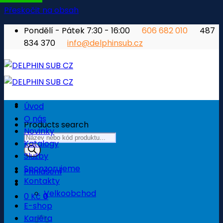
Přeskočit na obsah
Pondělí - Pátek 7:30 - 16:00
606 682 010
487
834 370
info@delphinsub.cz
Úvod
O nás
Products search
Novinky
Katalogy
Služby
Sponzorujeme
Přihlášení
Kontakty
Velkoobchod
0
Kč
0
E-shop
Košík
Kariéra