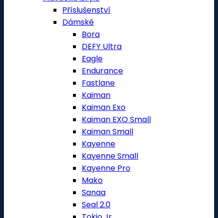
Příslušenství
Dámské
Bora
DEFY Ultra
Eagle
Endurance
Fastlane
Kaiman
Kaiman Exo
Kaiman EXO Small
Kaiman Small
Kayenne
Kayenne Small
Kayenne Pro
Mako
Sanaa
Seal 2.0
Tokio Jr.