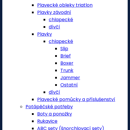
Plavecké obleky triatlon
Plavky závodní
chlapecké
dívčí
Plavky
chlapecké
Slip
Brief
Boxer
Trunk
Jammer
Ostatní
dívčí
Plavecké pomůcky a příslušenství
Potápěčské potřeby
Boty a ponožky
Rukavice
ABC sety (šnorchlovací sety)