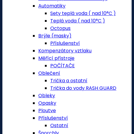
Automatiky
Sety teplá voda ( nad 10°C )
Teplá voda ( nad 10°C )
Octopus
Brýle (masky)
Příslušenství
Kompenzátory vztlaku
Měřící přístroje
POČÍTAČE
Oblečení
Trička a ostatní
Trička do vody RASH GUARD
Obleky
Opasky
Ploutve
Příslušenství
Ostatní
Šnorchly