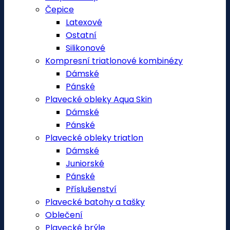
Čepice
Latexové
Ostatní
Silikonové
Kompresní triatlonové kombinézy
Dámské
Pánské
Plavecké obleky Aqua Skin
Dámské
Pánské
Plavecké obleky triatlon
Dámské
Juniorské
Pánské
Příslušenství
Plavecké batohy a tašky
Oblečení
Plavecké brýle