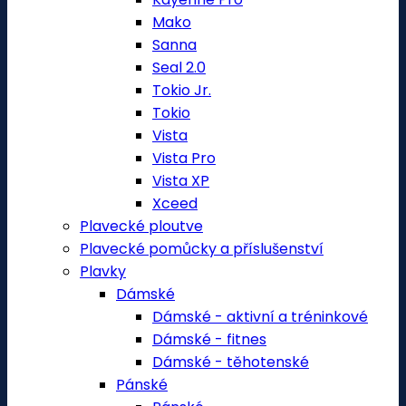
Mako
Sanna
Seal 2.0
Tokio Jr.
Tokio
Vista
Vista Pro
Vista XP
Xceed
Plavecké ploutve
Plavecké pomůcky a příslušenství
Plavky
Dámské
Dámské - aktivní a tréninkové
Dámské - fitnes
Dámské - těhotenské
Pánské