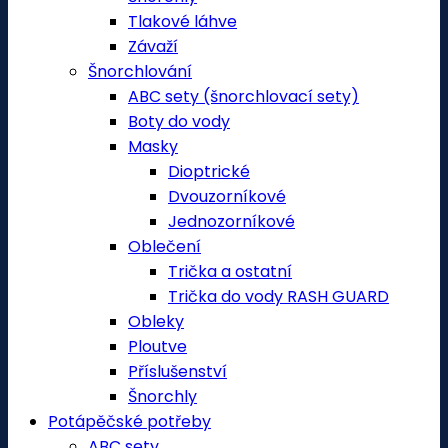
Tlakové láhve
Závaží
Šnorchlování
ABC sety (šnorchlovací sety)
Boty do vody
Masky
Dioptrické
Dvouzorníkové
Jednozorníkové
Oblečení
Trička a ostatní
Trička do vody RASH GUARD
Obleky
Ploutve
Příslušenství
Šnorchly
Potápěčské potřeby
ABC sety