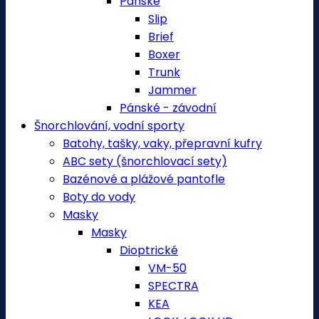
Pánské
Slip
Brief
Boxer
Trunk
Jammer
Pánské - závodní
Šnorchlování, vodní sporty
Batohy, tašky, vaky, přepravní kufry
ABC sety (šnorchlovací sety)
Bazénové a plážové pantofle
Boty do vody
Masky
Masky
Dioptrické
VM-50
SPECTRA
KEA