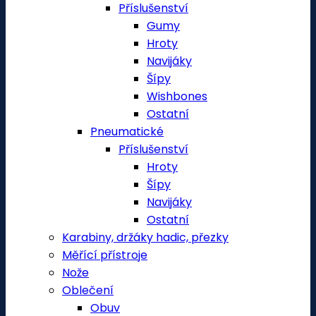
Příslušenství
Gumy
Hroty
Navijáky
Šípy
Wishbones
Ostatní
Pneumatické
Příslušenství
Hroty
Šípy
Navijáky
Ostatní
Karabiny, držáky hadic, přezky
Měřící přístroje
Nože
Oblečení
Obuv