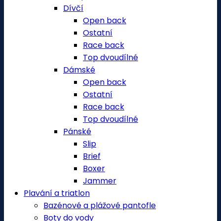
Dívčí
Open back
Ostatní
Race back
Top dvoudílné
Dámské
Open back
Ostatní
Race back
Top dvoudílné
Pánské
Slip
Brief
Boxer
Jammer
Plavání a triatlon
Bazénové a plážové pantofle
Boty do vody