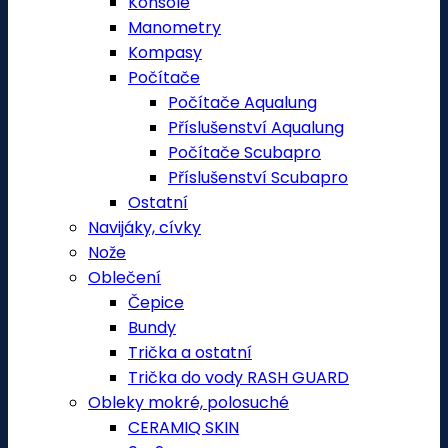
Konsole
Manometry
Kompasy
Počítače
Počítače Aqualung
Příslušenství Aqualung
Počítače Scubapro
Příslušenství Scubapro
Ostatní
Navijáky, cívky
Nože
Oblečení
Čepice
Bundy
Trička a ostatní
Trička do vody RASH GUARD
Obleky mokré, polosuché
CERAMIQ SKIN