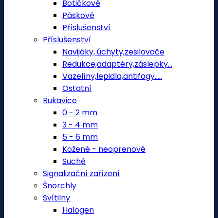
Botičkové
Páskové
Příslušenství
Příslušenství
Navijáky, úchyty,zesilovače
Redukce,adaptéry,záslepky...
Vazelíny,lepidla,antifogy.....
Ostatní
Rukavice
0 - 2 mm
3 - 4 mm
5 - 6 mm
Kožené - neoprenové
Suché
Signalizační zařízení
Šnorchly
Svítilny
Halogen