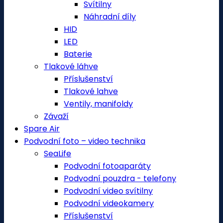
Svítilny
Náhradní díly
HID
LED
Baterie
Tlakové láhve
Příslušenství
Tlakové lahve
Ventily, manifoldy
Závaží
Spare Air
Podvodní foto – video technika
SeaLife
Podvodní fotoaparáty
Podvodní pouzdra - telefony
Podvodní video svítilny
Podvodní videokamery
Příslušenství