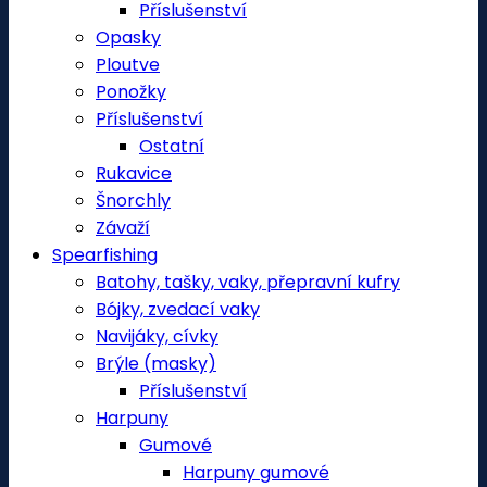
Příslušenství
Opasky
Ploutve
Ponožky
Příslušenství
Ostatní
Rukavice
Šnorchly
Závaží
Spearfishing
Batohy, tašky, vaky, přepravní kufry
Bójky, zvedací vaky
Navijáky, cívky
Brýle (masky)
Příslušenství
Harpuny
Gumové
Harpuny gumové