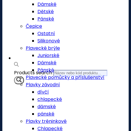
Dámské
Dětské
Pánské
Čepice
Ostatní
Silikonové
Plavecké brýle
Juniorské
Dámské
Pánské
Products search
Plavecké pomůcky a příslušenství
Plavky závodní
dívčí
chlapecké
dámské
pánské
Plavky tréninkové
Chlapecké