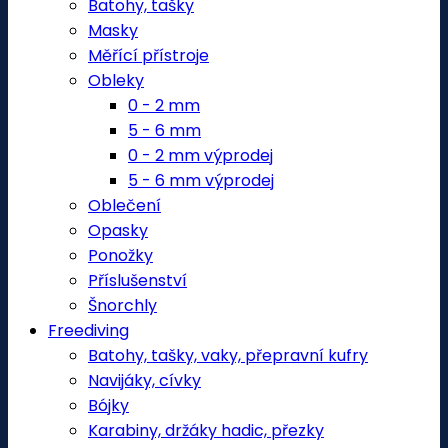
Batohy, tašky
Masky
Měřící přístroje
Obleky
0 - 2 mm
5 - 6 mm
0 - 2 mm výprodej
5 - 6 mm výprodej
Oblečení
Opasky
Ponožky
Příslušenství
Šnorchly
Freediving
Batohy, tašky, vaky, přepravní kufry
Navijáky, cívky
Bójky
Karabiny, držáky hadic, přezky