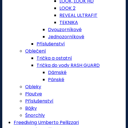
LOOK, LOOK HD
LOOK 2
REVEAL ULTRAFIT
TEKNIKA
Dvouzorníkové
Jednozorníkové
Příslušenství
Oblečení
Trička a ostatní
Trička do vody RASH GUARD
Dámské
Pánské
Obleky
Ploutve
Příslušenství
Bójky
Šnorchly
Freediving Umberto Pellizzari