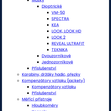
Masky
Dioptrické
VM-50
SPECTRA
KEA
LOOK, LOOK HD
LOOK 2
REVEAL ULTRAFIT
TEKNIKA
Dvouzorníkové
Jednozorníkové
Příslušenství
Karabiny, držáky hadic, přezky
Kompenzátory vztlaku (jackety)
Kompenzátory vztlaku
Příslušenství
Měřící přístroje
Hloubkoměry