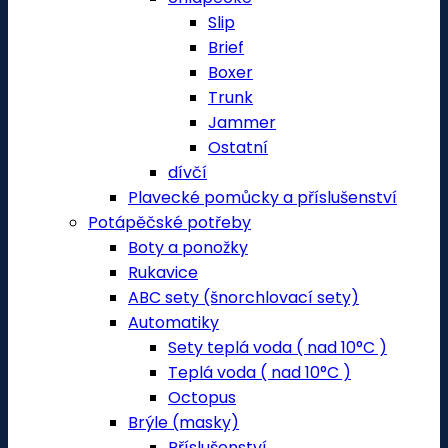
Slip
Brief
Boxer
Trunk
Jammer
Ostatní
dívčí
Plavecké pomůcky a příslušenství
Potápěčské potřeby
Boty a ponožky
Rukavice
ABC sety (šnorchlovací sety)
Automatiky
Sety teplá voda ( nad 10°C )
Teplá voda ( nad 10°C )
Octopus
Brýle (masky)
Příslušenství