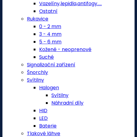
Vazelíny,lepidla,antifogy.....
Ostatní
Rukavice
0 - 2 mm
3 - 4 mm
5 - 6 mm
Kožené - neoprenové
Suché
Signalizační zařízení
Šnorchly
Svítilny
Halogen
Svítilny
Náhradní díly
HID
LED
Baterie
Tlakové láhve