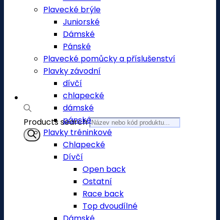
Plavecké brýle
Juniorské
Dámské
Pánské
Plavecké pomůcky a příslušenství
Plavky závodní
dívčí
chlapecké
dámské
pánské
Products search
Plavky tréninkové
Chlapecké
Dívčí
Open back
Ostatní
Race back
Top dvoudílné
Dámské