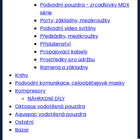
Podvodní pouzdra - zrcadlovky MDX
série
Porty, základny, mezikroužky
Podvodní video svítilny
Předsádky, mezikroužky
Příslušenství
Propojovací kabely
Prostředky pro údržbu
Ramena a základny
Knihy
Podvodní komunikace, celoobličejové masky
Kompresory
NÁHRADNÍ DÍLY
Oktopus vodotěsná pouzdra
Aquapac vodotěsná pouzdra
Ostatní
Bazar