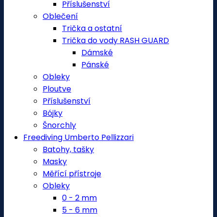
Příslušenství
Oblečení
Trička a ostatní
Trička do vody RASH GUARD
Dámské
Pánské
Obleky
Ploutve
Příslušenství
Bójky
Šnorchly
Freediving Umberto Pellizzari
Batohy, tašky
Masky
Měřící přístroje
Obleky
0 - 2 mm
5 - 6 mm