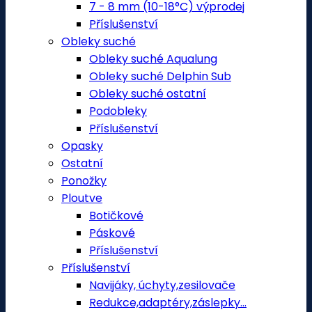
7 - 8 mm (10-18°C) výprodej
Příslušenství
Obleky suché
Obleky suché Aqualung
Obleky suché Delphin Sub
Obleky suché ostatní
Podobleky
Příslušenství
Opasky
Ostatní
Ponožky
Ploutve
Botičkové
Páskové
Příslušenství
Příslušenství
Navijáky, úchyty,zesilovače
Redukce,adaptéry,záslepky...