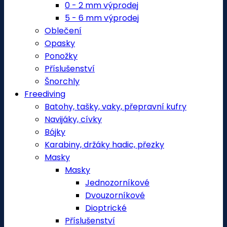
0 - 2 mm výprodej
5 - 6 mm výprodej
Oblečení
Opasky
Ponožky
Příslušenství
Šnorchly
Freediving
Batohy, tašky, vaky, přepravní kufry
Navijáky, cívky
Bójky
Karabiny, držáky hadic, přezky
Masky
Masky
Jednozorníkové
Dvouzorníkové
Dioptrické
Příslušenství