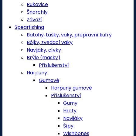
Rukavice
Šnorchly
Závaží
Spearfishing
Batohy, tašky, vaky, přepravní kufry
Bójky, zvedací vaky
Navijáky, cívky
Brýle (masky)
Příslušenství
Harpuny
Gumové
Harpuny gumové
Příslušenství
Gumy
Hroty
Navijáky
Šípy
Wishbones