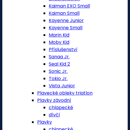
Kaiman EXO Small
Kaiman Small
Kayenne Junior
Kayenne Small
Marin Kid
Moby Kid
Příslušenství
Sanaa Jr.
Seal Kid 2
Sonic Jr.
Tokio Jr.
Vista Junior
Plavecké obleky triatlon
Plavky závodní
chlapecké
dívčí
Plavky
chlapecké