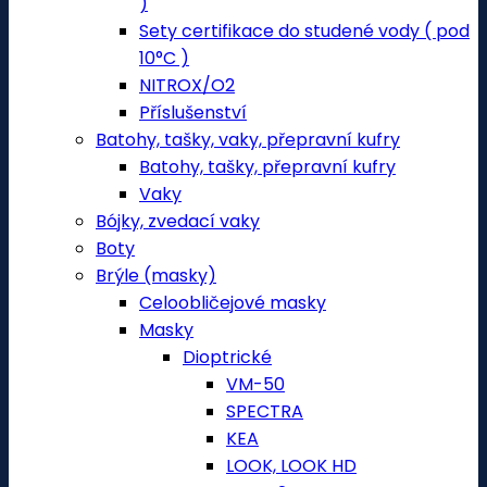
)
Sety certifikace do studené vody ( pod
10°C )
NITROX/O2
Příslušenství
Batohy, tašky, vaky, přepravní kufry
Batohy, tašky, přepravní kufry
Vaky
Bójky, zvedací vaky
Boty
Brýle (masky)
Celoobličejové masky
Masky
Dioptrické
VM-50
SPECTRA
KEA
LOOK, LOOK HD