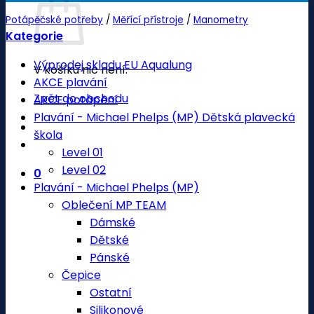
Potápěčské potřeby
/
Měřící přístroje
/
Manometry
Kategorie
Výprodej skladu EU Aqualung
V košíku nic není.
AKCE plavání
Zpět do obchodu
AKCE potápění
Plavání - Michael Phelps (MP) Dětská plavecká
škola
Level 01
Level 02
0
Plavání - Michael Phelps (MP)
Oblečení MP TEAM
Dámské
Dětské
Pánské
Čepice
Ostatní
Silikonové