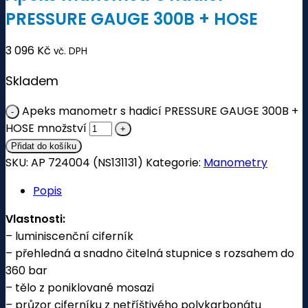
PRESSURE GAUGE 300B + HOSE
3 096
Kč
vč. DPH
Skladem
Apeks manometr s hadicí PRESSURE GAUGE 300B +
HOSE množství
Přidat do košíku
SKU:
AP 724004 (NS131131)
Kategorie:
Manometry
Popis
Vlastnosti:
– luminiscenční ciferník
– přehledná a snadno čitelná stupnice s rozsahem do
360 bar
– tělo z poniklované mosazi
– průzor ciferníku z netříštivého polykarbonátu