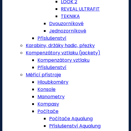
LOOK 2
REVEAL ULTRAFIT
TEKNIKA
Dvouzorníkové
Jednozorníkové
Příslušenství
Karabiny, držáky hadic, přezky
Kompenzátory vztlaku (jackety)
Kompenzátory vztlaku
Příslušenství
Měřící přístroje
Hloubkoměry
Konsole
Manometry
Kompasy
Počítače
Počítače Aqualung
Příslušenství Aqualung