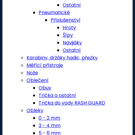
Ostatní
Pneumatické
Příslušenství
Hroty
Šípy
Navijáky
Ostatní
Karabiny, držáky hadic, přezky
Měřící přístroje
Nože
Oblečení
Obuv
Trička a ostatní
Trička do vody RASH GUARD
Obleky
0 - 2 mm
3 - 4 mm
5 - 6 mm