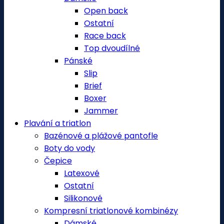
Open back
Ostatní
Race back
Top dvoudílné
Pánské
Slip
Brief
Boxer
Jammer
Plavání a triatlon
Bazénové a plážové pantofle
Boty do vody
Čepice
Latexové
Ostatní
Silikonové
Kompresní triatlonové kombinézy
Dámské