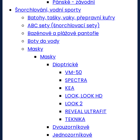
Pánské - závodní
Šnorchlování, vodní sporty
Batohy, tašky, vaky, přepravní kufry
ABC sety (šnorchlovací sety)
Bazénové a plážové pantofle
Boty do vody
Masky
Masky
Dioptrické
VM-50
SPECTRA
KEA
LOOK, LOOK HD
LOOK 2
REVEAL ULTRAFIT
TEKNIKA
Dvouzorníkové
Jednozorníkové