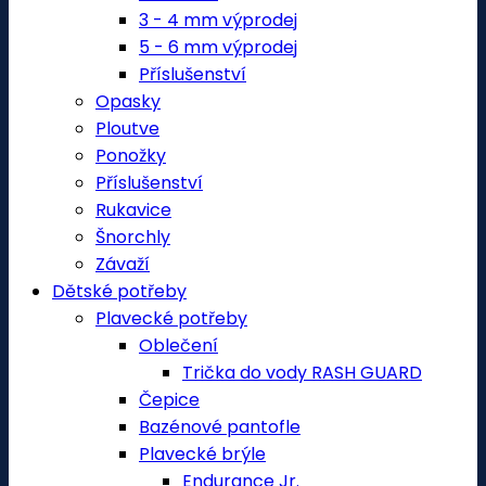
3 - 4 mm výprodej
5 - 6 mm výprodej
Příslušenství
Opasky
Ploutve
Ponožky
Příslušenství
Rukavice
Šnorchly
Závaží
Dětské potřeby
Plavecké potřeby
Oblečení
Trička do vody RASH GUARD
Čepice
Bazénové pantofle
Plavecké brýle
Endurance Jr.