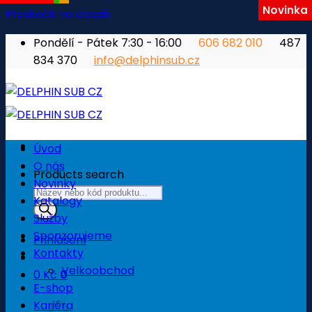
Novinka
Přeskočit na obsah
Pondělí - Pátek 7:30 - 16:00
606 682 010
487
834 370
info@delphinsub.cz
Úvod
O nás
Products search
Novinky
Katalogy
Služby
Sponzorujeme
Přihlášení
Kontakty
Velkoobchod
0
Kč
0
E-shop
Košík
Kariéra