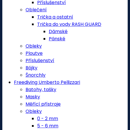
Příslušenství
Oblečení
Trička a ostatní
Trička do vody RASH GUARD
Dámské
Pánské
Obleky
Ploutve
Příslušenství
Bójky
Šnorchly
Freediving Umberto Pellizzari
Batohy, tašky
Masky
Měřící přístroje
Obleky
0 - 2 mm
5 - 6 mm