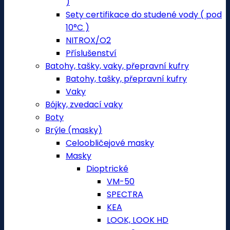
)
Sety certifikace do studené vody ( pod
10°C )
NITROX/O2
Příslušenství
Batohy, tašky, vaky, přepravní kufry
Batohy, tašky, přepravní kufry
Vaky
Bójky, zvedací vaky
Boty
Brýle (masky)
Celoobličejové masky
Masky
Dioptrické
VM-50
SPECTRA
KEA
LOOK, LOOK HD