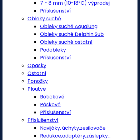
7 - 8 mm (10-18°C) výprodej
Příslušenství
Obleky suché
Obleky suché Aqualung
Obleky suché Delphin Sub
Obleky suché ostatní
Podobleky
Příslušenství
Opasky
Ostatní
Ponožky
Ploutve
Botičkové
Páskové
Příslušenství
Příslušenství
Navijáky, úchyty,zesilovače
Redukce,adaptéry,záslepky...