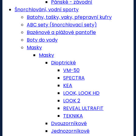
Pánské - závodní
Šnorchlování, vodní sporty
Batohy, tašky, vaky, přepravní kufry
ABC sety (šnorchlovací sety)
Bazénové a plážové pantofle
Boty do vody
Masky
Masky
Dioptrické
VM-50
SPECTRA
KEA
LOOK, LOOK HD
LOOK 2
REVEAL ULTRAFIT
TEKNIKA
Dvouzorníkové
Jednozorníkové