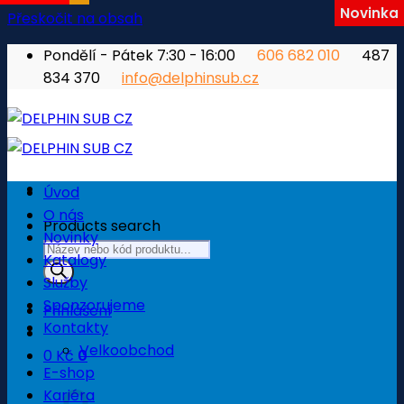
Novinka
Přeskočit na obsah
Pondělí - Pátek 7:30 - 16:00
606 682 010
487
834 370
info@delphinsub.cz
Úvod
O nás
Products search
Novinky
Katalogy
Služby
Sponzorujeme
Přihlášení
Kontakty
Velkoobchod
0
Kč
0
E-shop
Košík
Kariéra