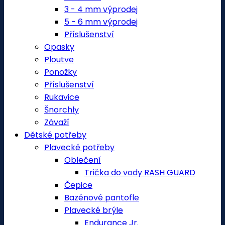
3 - 4 mm výprodej
5 - 6 mm výprodej
Příslušenství
Opasky
Ploutve
Ponožky
Příslušenství
Rukavice
Šnorchly
Závaží
Dětské potřeby
Plavecké potřeby
Oblečení
Trička do vody RASH GUARD
Čepice
Bazénové pantofle
Plavecké brýle
Endurance Jr.