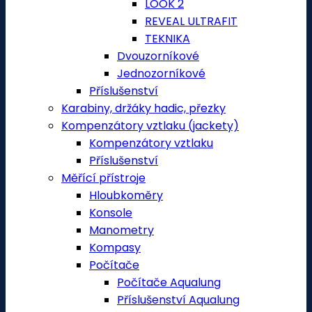
LOOK 2
REVEAL ULTRAFIT
TEKNIKA
Dvouzorníkové
Jednozorníkové
Příslušenství
Karabiny, držáky hadic, přezky
Kompenzátory vztlaku (jackety)
Kompenzátory vztlaku
Příslušenství
Měřící přístroje
Hloubkoměry
Konsole
Manometry
Kompasy
Počítače
Počítače Aqualung
Příslušenství Aqualung