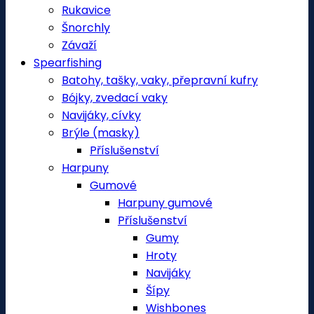
Rukavice
Šnorchly
Závaží
Spearfishing
Batohy, tašky, vaky, přepravní kufry
Bójky, zvedací vaky
Navijáky, cívky
Brýle (masky)
Příslušenství
Harpuny
Gumové
Harpuny gumové
Příslušenství
Gumy
Hroty
Navijáky
Šípy
Wishbones