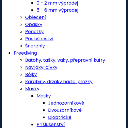
0 - 2 mm výprodej
5 - 6 mm výprodej
Oblečení
Opasky
Ponožky
Příslušenství
Šnorchly
Freediving
Batohy, tašky, vaky, přepravní kufry
Navijáky, cívky
Bójky
Karabiny, držáky hadic, přezky
Masky
Masky
Jednozorníkové
Dvouzorníkové
Dioptrické
Příslušenství