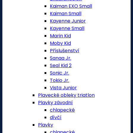
Kaiman EXO Small
Kaiman Small
Kayenne Junior
Kayenne Small
Marin Kid
Moby Kid
Příslušenství
Sanaa Jr.
Seal Kid 2
Sonic Jr.
Tokio Jr.
Vista Junior
Plavecké obleky triatlon
Plavky závodní
chlapecké
dívčí
Plavky
chlapecké