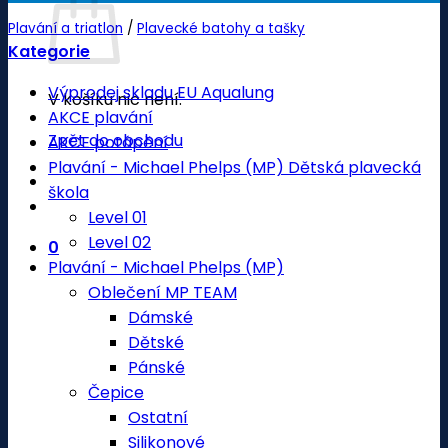
Plavání a triatlon
/
Plavecké batohy a tašky
Kategorie
Výprodej skladu EU Aqualung
V košíku nic není.
AKCE plavání
Zpět do obchodu
AKCE potápění
Plavání - Michael Phelps (MP) Dětská plavecká
škola
Level 01
Level 02
0
Plavání - Michael Phelps (MP)
Oblečení MP TEAM
Dámské
Dětské
Pánské
Čepice
Ostatní
Silikonové