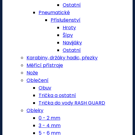
Ostatní
Pneumatické
Příslušenství
Hroty
Šípy
Navijáky
Ostatní
Karabiny, držáky hadic, přezky
Měřící přístroje
Nože
Oblečení
Obuv
Trička a ostatní
Trička do vody RASH GUARD
Obleky
0 - 2 mm
3 - 4 mm
5 - 6 mm