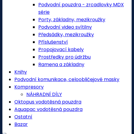
Podvodní pouzdra - zrcadlovky MDX
série
Porty, základny, mezikroužky
Podvodní video svítilny
Předsádky, mezikroužky
Příslušenství
Propojovací kabely
Prostředky pro údržbu
Ramena a základny
Knihy
Podvodní komunikace, celoobličejové masky
Kompresory
NÁHRADNÍ DÍLY
Oktopus vodotěsná pouzdra
Aquapac vodotěsná pouzdra
Ostatní
Bazar