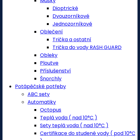
Masky
Dioptrické
Dvouzorníkové
Jednozorníkové
Oblečení
Trička a ostatní
Trička do vody RASH GUARD
Obleky
Ploutve
Příslušenství
Šnorchly
Potápěčské potřeby
ABC sety
Automatiky
Octopus
Teplá voda ( nad 10°C )
Sety teplá voda ( nad 10°C )
Certifikace do studené vody ( pod 10°C