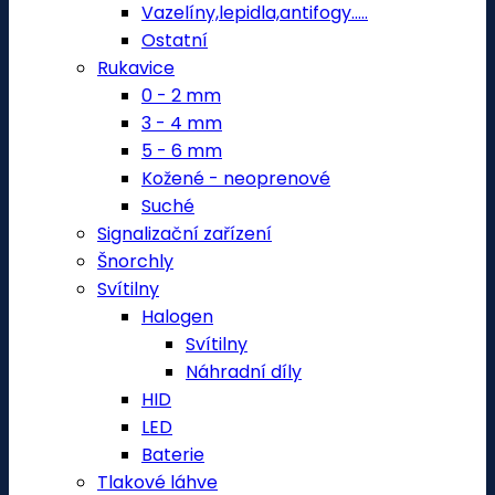
Vazelíny,lepidla,antifogy.....
Ostatní
Rukavice
0 - 2 mm
3 - 4 mm
5 - 6 mm
Kožené - neoprenové
Suché
Signalizační zařízení
Šnorchly
Svítilny
Halogen
Svítilny
Náhradní díly
HID
LED
Baterie
Tlakové láhve