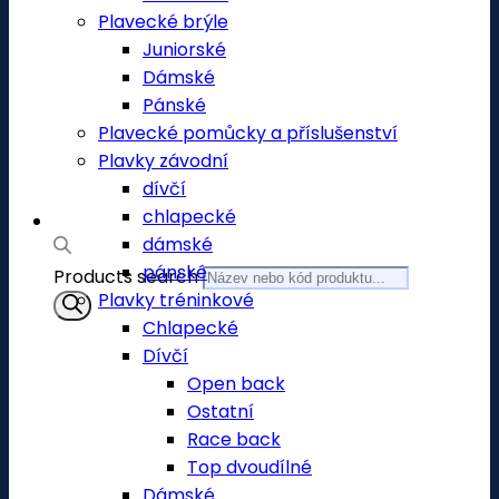
Plavecké brýle
Juniorské
Dámské
Pánské
Plavecké pomůcky a příslušenství
Plavky závodní
dívčí
chlapecké
dámské
pánské
Products search
Plavky tréninkové
Chlapecké
Dívčí
Open back
Ostatní
Race back
Top dvoudílné
Dámské