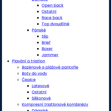
Open back
Ostatní
Race back
Top dvoudílné
Pánské
Slip
Brief
Boxer
Jammer
Plavání a triatlon
Bazénové a plážové pantofle
Boty do vody
Čepice
Latexové
Ostatní
Silikonové
Kompresní triatlonové kombinézy
Dámské