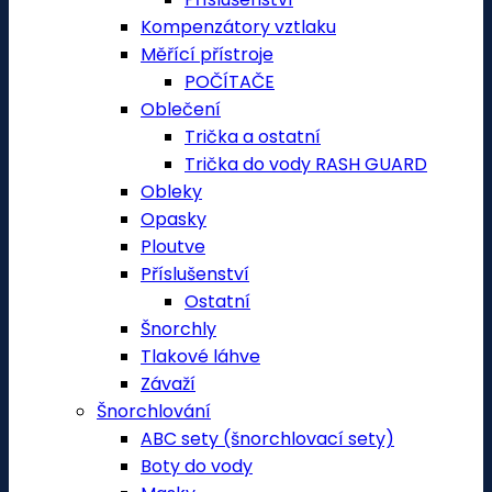
Kompenzátory vztlaku
Měřící přístroje
POČÍTAČE
Oblečení
Trička a ostatní
Trička do vody RASH GUARD
Obleky
Opasky
Ploutve
Příslušenství
Ostatní
Šnorchly
Tlakové láhve
Závaží
Šnorchlování
ABC sety (šnorchlovací sety)
Boty do vody