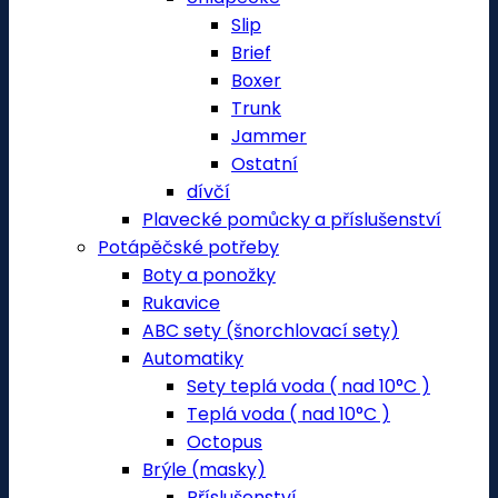
Slip
Brief
Boxer
Trunk
Jammer
Ostatní
dívčí
Plavecké pomůcky a příslušenství
Potápěčské potřeby
Boty a ponožky
Rukavice
ABC sety (šnorchlovací sety)
Automatiky
Sety teplá voda ( nad 10°C )
Teplá voda ( nad 10°C )
Octopus
Brýle (masky)
Příslušenství