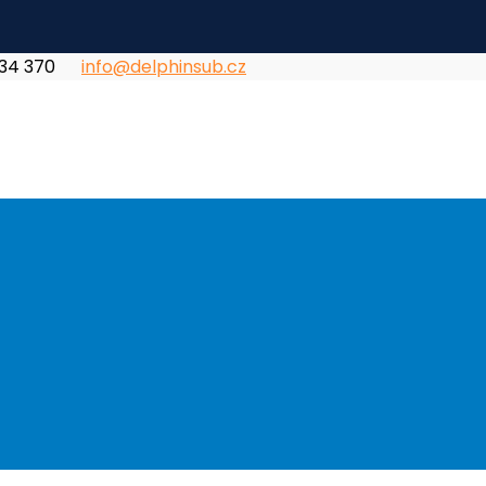
834 370
info@delphinsub.cz