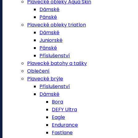
Plavecké obleky Aqua Skin
Dámské
Pánské
Plavecké obleky triatlon
Dámské
Juniorské
Pánské
Příslušenství
Plavecké batohy a tašky
Oblečení
Plavecké brýle
Příslušenství
Dámské
Bora
DEFY Ultra
Eagle
Endurance
Fastlane