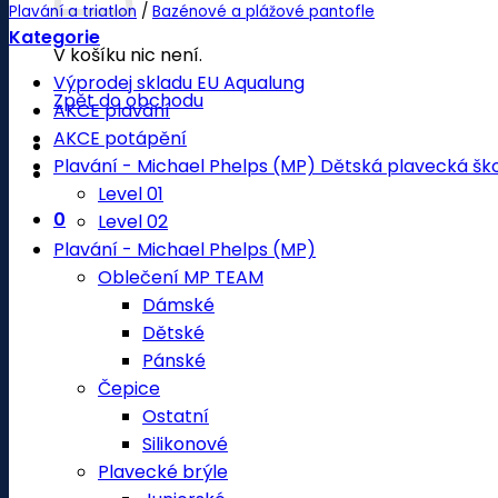
Plavání a triatlon
/
Bazénové a plážové pantofle
Kategorie
V košíku nic není.
Výprodej skladu EU Aqualung
Zpět do obchodu
AKCE plavání
AKCE potápění
Plavání - Michael Phelps (MP) Dětská plavecká šk
Level 01
0
Level 02
Plavání - Michael Phelps (MP)
Oblečení MP TEAM
Dámské
Dětské
Pánské
Čepice
Ostatní
Silikonové
Plavecké brýle