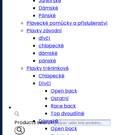
Juniorské
Dámské
Pánské
Plavecké pomůcky a příslušenství
Plavky závodní
dívčí
chlapecké
dámské
pánské
Plavky tréninkové
Chlapecké
Dívčí
Open back
Ostatní
Race back
Top dvoudílné
Dámské
Products search
Open back