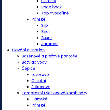
Ostatní
Race back
Top dvoudílné
Pánské
Slip
Brief
Boxer
Jammer
Plavání a triatlon
Bazénové a plážové pantofle
Boty do vody
Čepice
Latexové
Ostatní
Silikonové
Kompresní triatlonové kombinézy
Dámské
Pánské