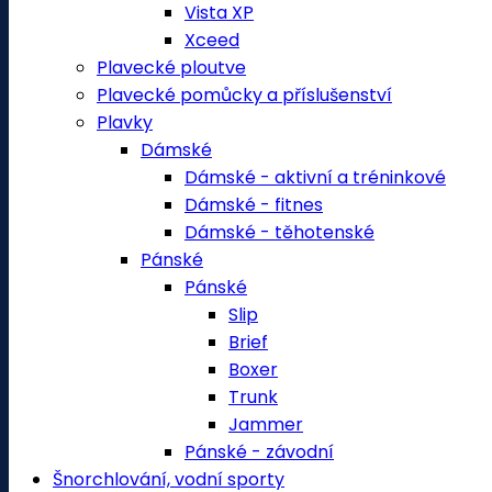
Vista XP
Xceed
Plavecké ploutve
Plavecké pomůcky a příslušenství
Plavky
Dámské
Dámské - aktivní a tréninkové
Dámské - fitnes
Dámské - těhotenské
Pánské
Pánské
Slip
Brief
Boxer
Trunk
Jammer
Pánské - závodní
Šnorchlování, vodní sporty