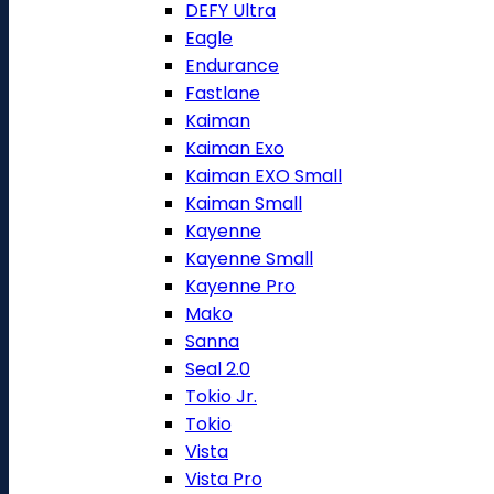
DEFY Ultra
Eagle
Endurance
Fastlane
Kaiman
Kaiman Exo
Kaiman EXO Small
Kaiman Small
Kayenne
Kayenne Small
Kayenne Pro
Mako
Sanna
Seal 2.0
Tokio Jr.
Tokio
Vista
Vista Pro