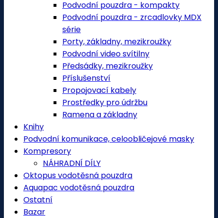
Podvodní pouzdra - kompakty
Podvodní pouzdra - zrcadlovky MDX
série
Porty, základny, mezikroužky
Podvodní video svítilny
Předsádky, mezikroužky
Příslušenství
Propojovací kabely
Prostředky pro údržbu
Ramena a základny
Knihy
Podvodní komunikace, celoobličejové masky
Kompresory
NÁHRADNÍ DÍLY
Oktopus vodotěsná pouzdra
Aquapac vodotěsná pouzdra
Ostatní
Bazar