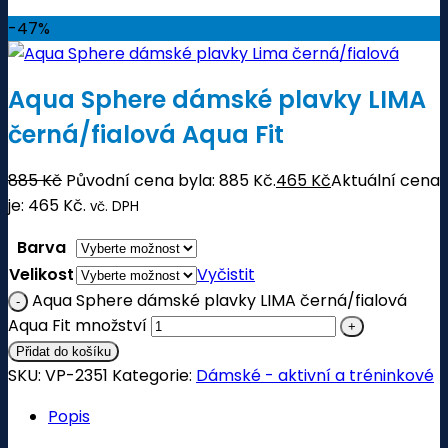
-47%
Aqua Sphere dámské plavky LIMA
černá/fialová Aqua Fit
885
Kč
Původní cena byla: 885 Kč.
465
Kč
Aktuální cena
je: 465 Kč.
vč. DPH
Barva
Velikost
Vyčistit
Aqua Sphere dámské plavky LIMA černá/fialová
Aqua Fit množství
Přidat do košíku
SKU:
VP-2351
Kategorie:
Dámské - aktivní a tréninkové
Popis