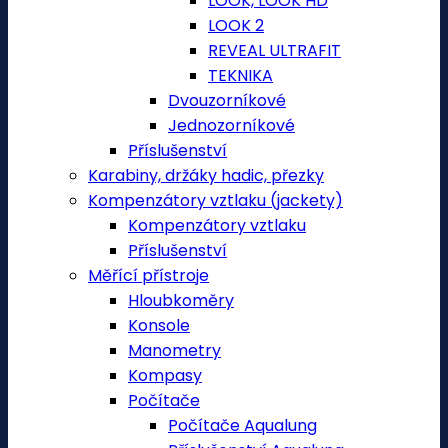
LOOK, LOOK HD
LOOK 2
REVEAL ULTRAFIT
TEKNIKA
Dvouzorníkové
Jednozorníkové
Příslušenství
Karabiny, držáky hadic, přezky
Kompenzátory vztlaku (jackety)
Kompenzátory vztlaku
Příslušenství
Měřící přístroje
Hloubkoměry
Konsole
Manometry
Kompasy
Počítače
Počítače Aqualung