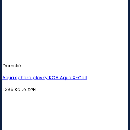
Dámské
Aqua sphere plavky KOA Aqua X-Cell
1 385
Kč
vč. DPH