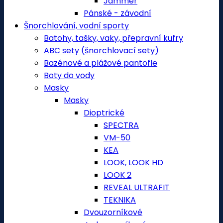
Jammer
Pánské - závodní
Šnorchlování, vodní sporty
Batohy, tašky, vaky, přepravní kufry
ABC sety (šnorchlovací sety)
Bazénové a plážové pantofle
Boty do vody
Masky
Masky
Dioptrické
SPECTRA
VM-50
KEA
LOOK, LOOK HD
LOOK 2
REVEAL ULTRAFIT
TEKNIKA
Dvouzorníkové