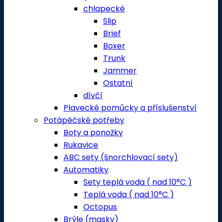
chlapecké
Slip
Brief
Boxer
Trunk
Jammer
Ostatní
dívčí
Plavecké pomůcky a příslušenství
Potápěčské potřeby
Boty a ponožky
Rukavice
ABC sety (šnorchlovací sety)
Automatiky
Sety teplá voda ( nad 10°C )
Teplá voda ( nad 10°C )
Octopus
Brýle (masky)