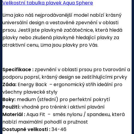
Velikostní tabulka plavek Aqua Sphere
Lima jako náš nejprodávanější model nabízí krásný
universální design a vestavěné zpevnění v oblasti
prsou. Jestli jste plavkyně začátečnice, která hledá
plavky nebo zkušená plavkyně hledající plavky za
atraktivní cenu, Lima jsou plavky pro Vás.
Specifikace :
zpevnění v oblasti prsou pro tvarování a
podporu poprsí, krásný design se zeštíhlujícími prvky
Záda:
Energy Back
– ergonomický střih ideální pro
všechny plavecké styly
Boky:
medium (střední) pro perfektní pokrytí
Použití:
vhodné pro trénink i aktivní plavání
Mat
eriál :
Aqua Fit – směs nylonu / spandexu, která
nabízí maximální pohodlí a pružnost
Dostupné velikosti :
34-46