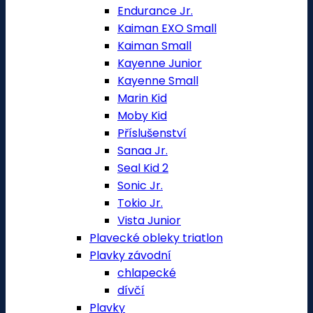
Endurance Jr.
Kaiman EXO Small
Kaiman Small
Kayenne Junior
Kayenne Small
Marin Kid
Moby Kid
Příslušenství
Sanaa Jr.
Seal Kid 2
Sonic Jr.
Tokio Jr.
Vista Junior
Plavecké obleky triatlon
Plavky závodní
chlapecké
dívčí
Plavky