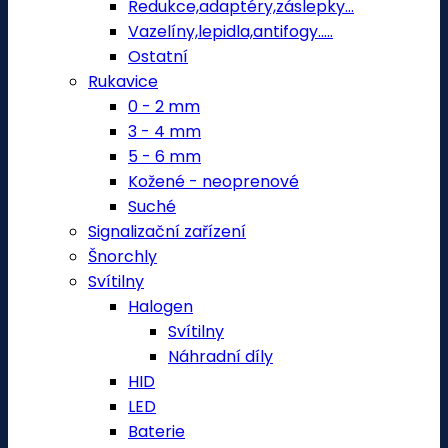
Redukce,adaptéry,záslepky...
Vazelíny,lepidla,antifogy.....
Ostatní
Rukavice
0 - 2 mm
3 - 4 mm
5 - 6 mm
Kožené - neoprenové
Suché
Signalizační zařízení
Šnorchly
Svítilny
Halogen
Svítilny
Náhradní díly
HID
LED
Baterie