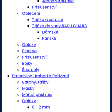
Jednozorníkové
Příslušenství
Oblečení
Trička a ostatní
Trička do vody RASH GUARD
Dámské
Pánské
Obleky
Ploutve
Příslušenství
Bójky
Šnorchly
Freediving Umberto Pellizzari
Batohy, tašky
Masky
Měřící přístroje
Obleky
0 - 2 mm