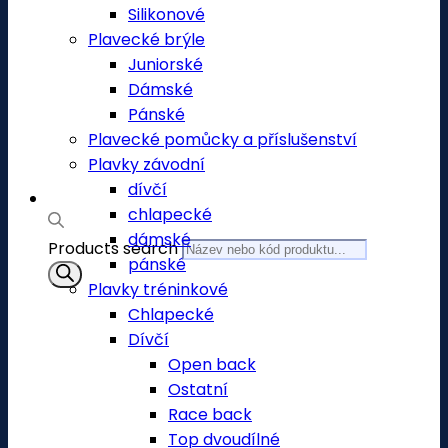
Silikonové
Plavecké brýle
Juniorské
Dámské
Pánské
Plavecké pomůcky a příslušenství
Plavky závodní
dívčí
chlapecké
dámské
Products search
pánské
Plavky tréninkové
Chlapecké
Dívčí
Open back
Ostatní
Race back
Top dvoudílné