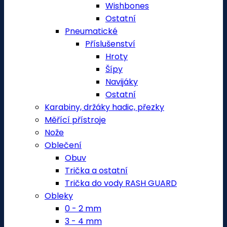
Wishbones
Ostatní
Pneumatické
Příslušenství
Hroty
Šípy
Navijáky
Ostatní
Karabiny, držáky hadic, přezky
Měřící přístroje
Nože
Oblečení
Obuv
Trička a ostatní
Trička do vody RASH GUARD
Obleky
0 - 2 mm
3 - 4 mm