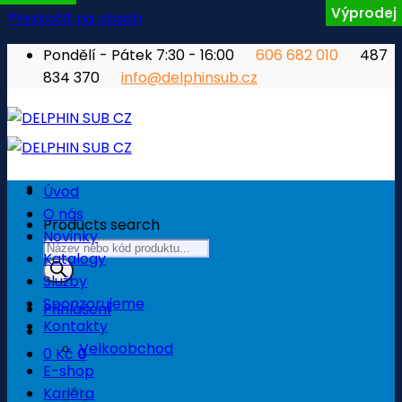
Výprodej
Přeskočit na obsah
Pondělí - Pátek 7:30 - 16:00
606 682 010
487
834 370
info@delphinsub.cz
Úvod
O nás
Products search
Novinky
Katalogy
Služby
Sponzorujeme
Přihlášení
Kontakty
Velkoobchod
0
Kč
0
E-shop
Košík
Kariéra