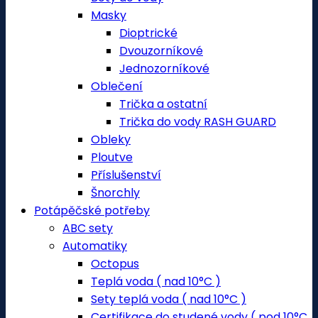
Masky
Dioptrické
Dvouzorníkové
Jednozorníkové
Oblečení
Trička a ostatní
Trička do vody RASH GUARD
Obleky
Ploutve
Příslušenství
Šnorchly
Potápěčské potřeby
ABC sety
Automatiky
Octopus
Teplá voda ( nad 10°C )
Sety teplá voda ( nad 10°C )
Certifikace do studené vody ( pod 10°C