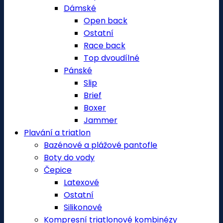
Dámské
Open back
Ostatní
Race back
Top dvoudílné
Pánské
Slip
Brief
Boxer
Jammer
Plavání a triatlon
Bazénové a plážové pantofle
Boty do vody
Čepice
Latexové
Ostatní
Silikonové
Kompresní triatlonové kombinézy