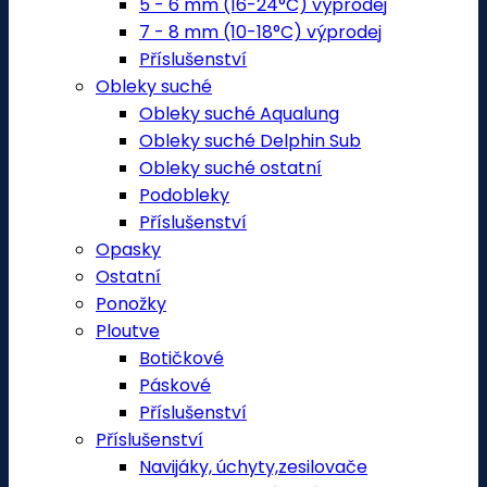
5 - 6 mm (16-24°C) výprodej
7 - 8 mm (10-18°C) výprodej
Příslušenství
Obleky suché
Obleky suché Aqualung
Obleky suché Delphin Sub
Obleky suché ostatní
Podobleky
Příslušenství
Opasky
Ostatní
Ponožky
Ploutve
Botičkové
Páskové
Příslušenství
Příslušenství
Navijáky, úchyty,zesilovače