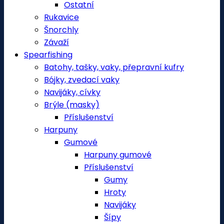
Ostatní
Rukavice
Šnorchly
Závaží
Spearfishing
Batohy, tašky, vaky, přepravní kufry
Bójky, zvedací vaky
Navijáky, cívky
Brýle (masky)
Příslušenství
Harpuny
Gumové
Harpuny gumové
Příslušenství
Gumy
Hroty
Navijáky
Šípy