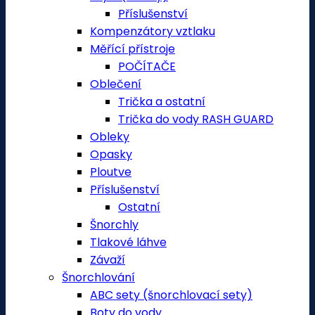
Příslušenství
Kompenzátory vztlaku
Měřící přístroje
POČÍTAČE
Oblečení
Trička a ostatní
Trička do vody RASH GUARD
Obleky
Opasky
Ploutve
Příslušenství
Ostatní
Šnorchly
Tlakové láhve
Závaží
Šnorchlování
ABC sety (šnorchlovací sety)
Boty do vody