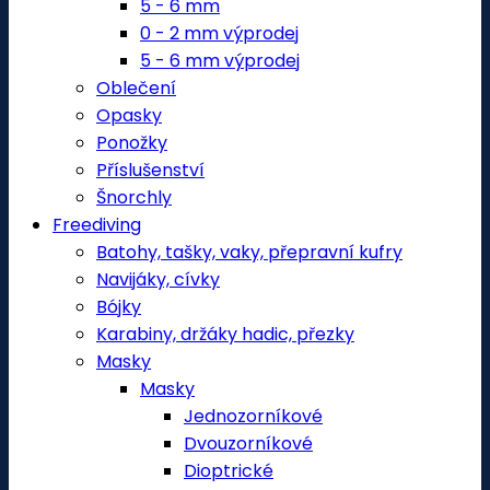
5 - 6 mm
0 - 2 mm výprodej
5 - 6 mm výprodej
Oblečení
Opasky
Ponožky
Příslušenství
Šnorchly
Freediving
Batohy, tašky, vaky, přepravní kufry
Navijáky, cívky
Bójky
Karabiny, držáky hadic, přezky
Masky
Masky
Jednozorníkové
Dvouzorníkové
Dioptrické