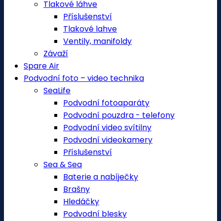
Tlakové láhve
Příslušenství
Tlakové lahve
Ventily, manifoldy
Závaží
Spare Air
Podvodní foto – video technika
SeaLife
Podvodní fotoaparáty
Podvodní pouzdra - telefony
Podvodní video svítilny
Podvodní videokamery
Příslušenství
Sea & Sea
Baterie a nabíječky
Brašny
Hledáčky
Podvodní blesky