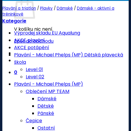
Plavání a triatlon
/
Plavky
/
Dámské
/
Dámské - aktivní a
tréninkové
Kategorie
V košíku nic není.
Výprodej skladu EU Aqualung
AKCE plavání
Zpět do obchodu
AKCE potápění
Plavání - Michael Phelps (MP) Dětská plavecká
škola
Level 01
0
Level 02
Plavání - Michael Phelps (MP)
Oblečení MP TEAM
Dámské
Dětské
Pánské
Čepice
Ostatní