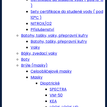
)
Sety certifikace do studené vody ( pod
10°C )
NITROX/O2
Příslušenství
Batohy, tašky, vaky, přepravní kufry
Batohy, tašky, přepravní kufry
Vaky
Bójky, zvedací vaky
Boty
Brýle (masky)
Celoobličejové masky
Masky
Dioptrické
SPECTRA
VM-50
KEA