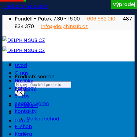
Výprodej
Přeskočit na obsah
Pondělí - Pátek 7:30 - 16:00
606 682 010
487
834 370
info@delphinsub.cz
Úvod
O nás
Products search
Novinky
Katalogy
Služby
Sponzorujeme
Přihlášení
Kontakty
Velkoobchod
0
Kč
0
E-shop
Košík
Kariéra