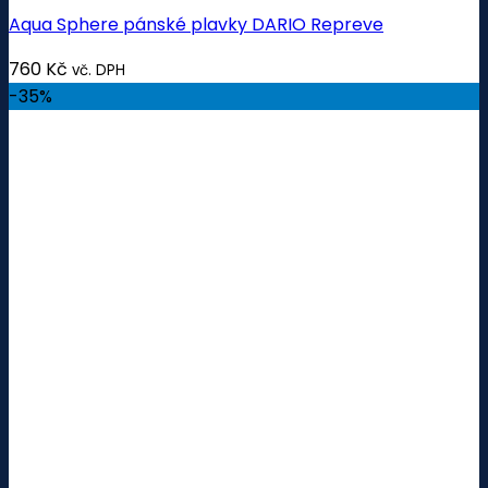
Aqua Sphere pánské plavky DARIO Repreve
760
Kč
vč. DPH
-35%