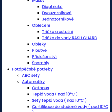
Masky
Dioptrické
Dvouzorníkové
Jednozorníkové
Oblečení
Trička a ostatní
Trička do vody RASH GUARD
Obleky
Ploutve
Příslušenství
Šnorchly
Potápěčské potřeby
ABC sety
Automatiky
Octopus
Teplá voda ( nad 10°C )
Sety teplá voda ( nad 10°C )
Certifikace do studené vody ( pod 10°C