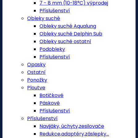
7 - 8 mm (10-18°C) výprodej
Příslušenství
Obleky suché
Obleky suché Aqualung
Obleky suché Delphin Sub
Obleky suché ostatní
Podobleky
Příslušenství
Opasky
Ostatní
Ponožky
Ploutve
Botičkové
Páskové
Příslušenství
Příslušenství
Navijáky, úchyty,zesilovače
Redukce,adaptéry,záslepky...