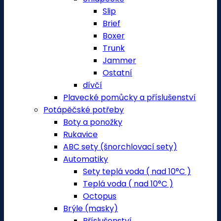
Slip
Brief
Boxer
Trunk
Jammer
Ostatní
dívčí
Plavecké pomůcky a příslušenství
Potápěčské potřeby
Boty a ponožky
Rukavice
ABC sety (šnorchlovací sety)
Automatiky
Sety teplá voda ( nad 10°C )
Teplá voda ( nad 10°C )
Octopus
Brýle (masky)
Příslušenství