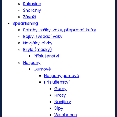
Rukavice
Šnorchly
Závaží
Spearfishing
Batohy, tašky, vaky, přepravní kufry
Bójky, zvedací vaky
Navijáky, cívky
Brýle (masky)
Příslušenství
Harpuny
Gumové
Harpuny gumové
Příslušenství
Gumy
Hroty
Navijáky
Šípy
Wishbones