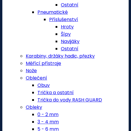
Ostatní
Pneumatické
Příslušenství
Hroty
Šípy
Navijáky
Ostatní
Karabiny, držáky hadic, přezky
Měřící přístroje
Nože
Oblečení
Obuv
Trička a ostatní
Trička do vody RASH GUARD
Obleky
0 - 2 mm
3 - 4 mm
5 - 6 mm