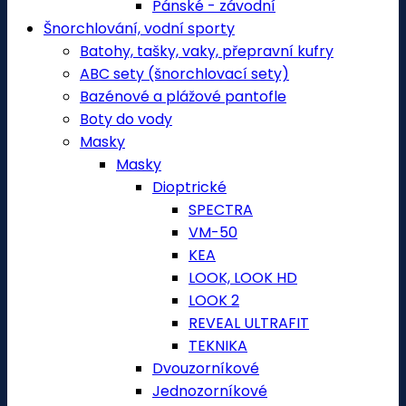
Pánské - závodní
Šnorchlování, vodní sporty
Batohy, tašky, vaky, přepravní kufry
ABC sety (šnorchlovací sety)
Bazénové a plážové pantofle
Boty do vody
Masky
Masky
Dioptrické
SPECTRA
VM-50
KEA
LOOK, LOOK HD
LOOK 2
REVEAL ULTRAFIT
TEKNIKA
Dvouzorníkové
Jednozorníkové