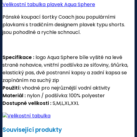
Velikostní tabulka plavek Aqua Sphere
Pánské koupací šortky Coach jsou populárními
plavkami s tradičním designem plavek typu shorts.
jsou pohodlné a rychle schnoucí.
Specifikace :
logo Aqua Sphere bíle vyšité na levé
straně nohavice, vnitřní podšívka ze síťoviny, šňůrka,
elastický pas, dvě postranní kapsy a zadní kapsa se
zapínáním na suchý zip
Použití:
vhodné pro nejrůznější vodní aktivity
Mat
eriál :
nylon / podšívka: 100% polyester
Dostupné velikosti :
S,M,L,XL,XXL
Velikostní tabulka
Související produkty