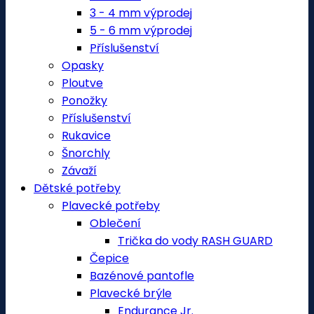
3 - 4 mm výprodej
5 - 6 mm výprodej
Příslušenství
Opasky
Ploutve
Ponožky
Příslušenství
Rukavice
Šnorchly
Závaží
Dětské potřeby
Plavecké potřeby
Oblečení
Trička do vody RASH GUARD
Čepice
Bazénové pantofle
Plavecké brýle
Endurance Jr.