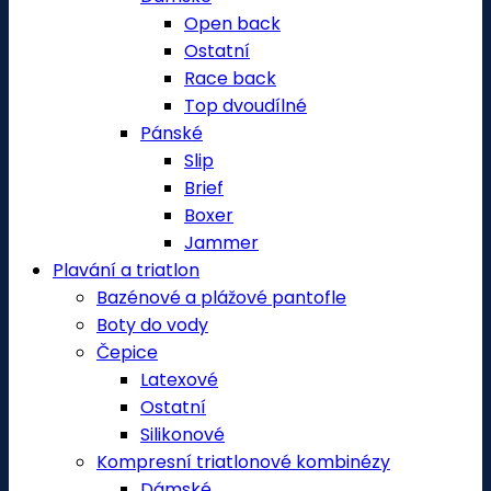
Open back
Ostatní
Race back
Top dvoudílné
Pánské
Slip
Brief
Boxer
Jammer
Plavání a triatlon
Bazénové a plážové pantofle
Boty do vody
Čepice
Latexové
Ostatní
Silikonové
Kompresní triatlonové kombinézy
Dámské