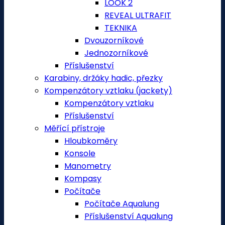
LOOK 2
REVEAL ULTRAFIT
TEKNIKA
Dvouzorníkové
Jednozorníkové
Příslušenství
Karabiny, držáky hadic, přezky
Kompenzátory vztlaku (jackety)
Kompenzátory vztlaku
Příslušenství
Měřící přístroje
Hloubkoměry
Konsole
Manometry
Kompasy
Počítače
Počítače Aqualung
Příslušenství Aqualung