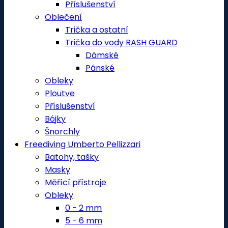
Příslušenství
Oblečení
Trička a ostatní
Trička do vody RASH GUARD
Dámské
Pánské
Obleky
Ploutve
Příslušenství
Bójky
Šnorchly
Freediving Umberto Pellizzari
Batohy, tašky
Masky
Měřící přístroje
Obleky
0 - 2 mm
5 - 6 mm