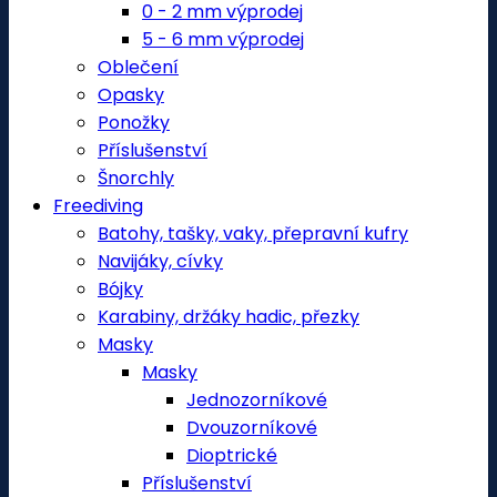
0 - 2 mm výprodej
5 - 6 mm výprodej
Oblečení
Opasky
Ponožky
Příslušenství
Šnorchly
Freediving
Batohy, tašky, vaky, přepravní kufry
Navijáky, cívky
Bójky
Karabiny, držáky hadic, přezky
Masky
Masky
Jednozorníkové
Dvouzorníkové
Dioptrické
Příslušenství