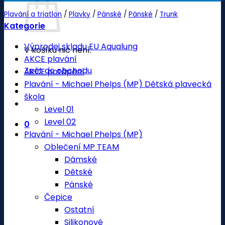
Plavání a triatlon
/
Plavky
/
Pánské
/
Pánské
/
Trunk
Kategorie
Výprodej skladu EU Aqualung
V košíku nic není.
AKCE plavání
Zpět do obchodu
AKCE potápění
Plavání - Michael Phelps (MP) Dětská plavecká
škola
Level 01
Level 02
0
Plavání - Michael Phelps (MP)
Oblečení MP TEAM
Dámské
Dětské
Pánské
Čepice
Ostatní
Silikonové