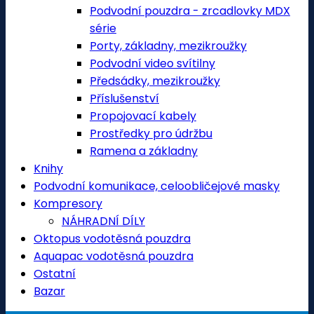
Podvodní pouzdra - zrcadlovky MDX
série
Porty, základny, mezikroužky
Podvodní video svítilny
Předsádky, mezikroužky
Příslušenství
Propojovací kabely
Prostředky pro údržbu
Ramena a základny
Knihy
Podvodní komunikace, celoobličejové masky
Kompresory
NÁHRADNÍ DÍLY
Oktopus vodotěsná pouzdra
Aquapac vodotěsná pouzdra
Ostatní
Bazar