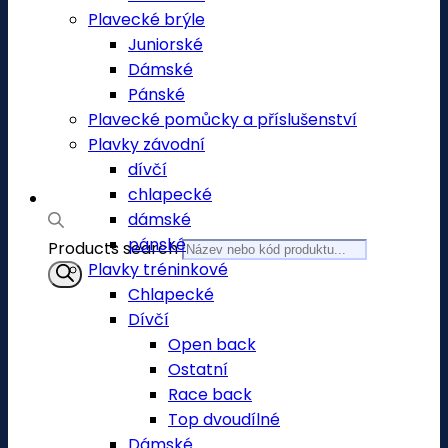
Plavecké brýle
Juniorské
Dámské
Pánské
Plavecké pomůcky a příslušenství
Plavky závodní
dívčí
chlapecké
dámské
pánské
Products search
Plavky tréninkové
Chlapecké
Dívčí
Open back
Ostatní
Race back
Top dvoudílné
Dámské