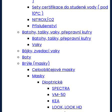
)
Sety certifikace do studené vody ( pod
10°C )
NITROX/O2
Příslušenství
Batohy, tašky, vaky, přepravní kufry
Batohy, tašky, přepravní kufry
Vaky
Bójky, zvedací vaky
Boty
Brýle (masky)
Celoobličejové masky
Masky
Dioptrické
SPECTRA
VM-50
KEA
LOOK, LOOK HD