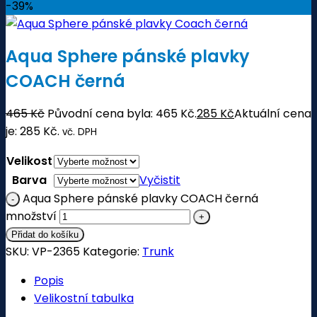
-39%
Aqua Sphere pánské plavky
COACH černá
465
Kč
Původní cena byla: 465 Kč.
285
Kč
Aktuální cena
je: 285 Kč.
vč. DPH
Velikost
Barva
Vyčistit
Aqua Sphere pánské plavky COACH černá
množství
Přidat do košíku
SKU:
VP-2365
Kategorie:
Trunk
Popis
Velikostní tabulka