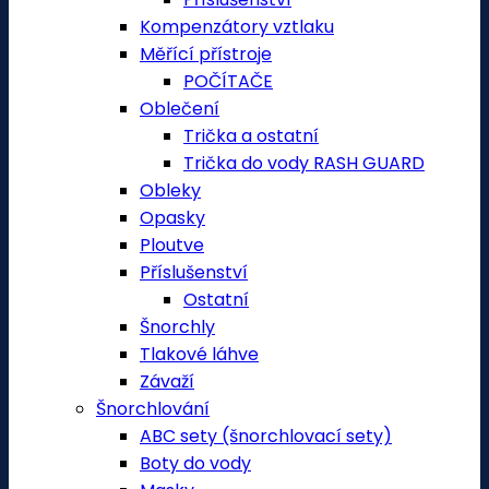
Kompenzátory vztlaku
Měřící přístroje
POČÍTAČE
Oblečení
Trička a ostatní
Trička do vody RASH GUARD
Obleky
Opasky
Ploutve
Příslušenství
Ostatní
Šnorchly
Tlakové láhve
Závaží
Šnorchlování
ABC sety (šnorchlovací sety)
Boty do vody