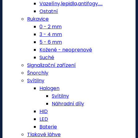
Vazelíny,lepidla,antifogy.....
Ostatní
Rukavice
0 - 2 mm
3 - 4 mm
5 - 6 mm
Kožené - neoprenové
Suché
Signalizační zařízení
Šnorchly
Svítilny
Halogen
Svítilny
Náhradní díly
HID
LED
Baterie
Tlakové láhve