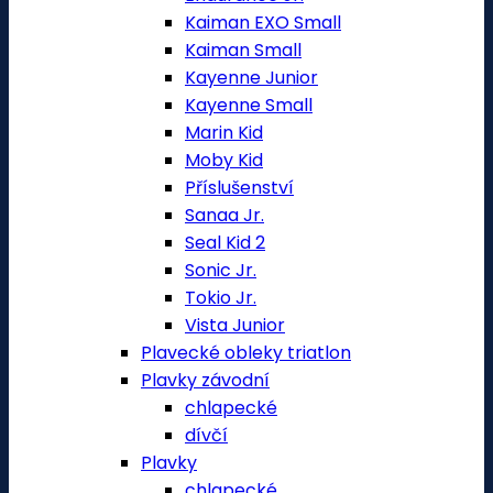
Kaiman EXO Small
Kaiman Small
Kayenne Junior
Kayenne Small
Marin Kid
Moby Kid
Příslušenství
Sanaa Jr.
Seal Kid 2
Sonic Jr.
Tokio Jr.
Vista Junior
Plavecké obleky triatlon
Plavky závodní
chlapecké
dívčí
Plavky
chlapecké