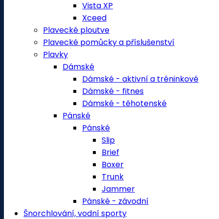
Vista XP
Xceed
Plavecké ploutve
Plavecké pomůcky a příslušenství
Plavky
Dámské
Dámské - aktivní a tréninkové
Dámské - fitnes
Dámské - těhotenské
Pánské
Pánské
Slip
Brief
Boxer
Trunk
Jammer
Pánské - závodní
Šnorchlování, vodní sporty