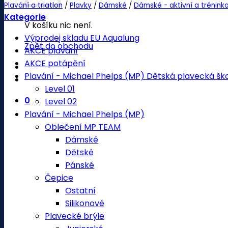
Plavání a triatlon
/
Plavky
/
Dámské
/
Dámské - aktivní a trénink
Kategorie
V košíku nic není.
Výprodej skladu EU Aqualung
Zpět do obchodu
AKCE plavání
AKCE potápění
Plavání - Michael Phelps (MP) Dětská plavecká šk
Level 01
0
Level 02
Plavání - Michael Phelps (MP)
Oblečení MP TEAM
Dámské
Dětské
Pánské
Čepice
Ostatní
Silikonové
Plavecké brýle