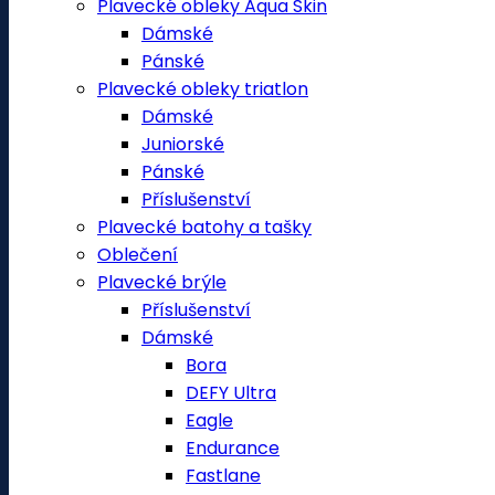
Plavecké obleky Aqua Skin
Dámské
Pánské
Plavecké obleky triatlon
Dámské
Juniorské
Pánské
Příslušenství
Plavecké batohy a tašky
Oblečení
Plavecké brýle
Příslušenství
Dámské
Bora
DEFY Ultra
Eagle
Endurance
Fastlane