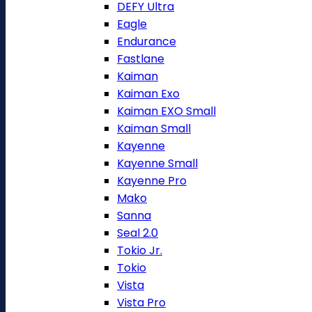
DEFY Ultra
Eagle
Endurance
Fastlane
Kaiman
Kaiman Exo
Kaiman EXO Small
Kaiman Small
Kayenne
Kayenne Small
Kayenne Pro
Mako
Sanna
Seal 2.0
Tokio Jr.
Tokio
Vista
Vista Pro