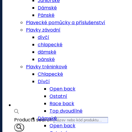
Juniorské
Dámské
Pánské
Plavecké pomůcky a příslušenství
Plavky závodní
dívčí
chlapecké
dámské
pánské
Plavky tréninkové
Chlapecké
Dívčí
Open back
Ostatní
Race back
Top dvoudílné
Dámské
Products search
Open back