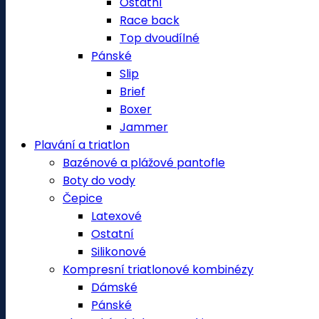
Ostatní
Race back
Top dvoudílné
Pánské
Slip
Brief
Boxer
Jammer
Plavání a triatlon
Bazénové a plážové pantofle
Boty do vody
Čepice
Latexové
Ostatní
Silikonové
Kompresní triatlonové kombinézy
Dámské
Pánské