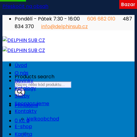
Bazar
Přeskočit na obsah
Pondělí - Pátek 7:30 - 16:00
606 682 010
487
834 370
info@delphinsub.cz
Úvod
O nás
Products search
Novinky
Katalogy
Služby
Sponzorujeme
Přihlášení
Kontakty
Velkoobchod
0
Kč
0
E-shop
Košík
Kariéra