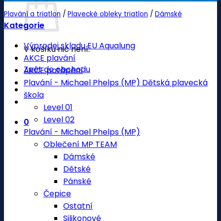
Plavání a triatlon
/
Plavecké obleky triatlon
/
Dámské
Kategorie
Výprodej skladu EU Aqualung
V košíku nic není.
AKCE plavání
Zpět do obchodu
AKCE potápění
Plavání - Michael Phelps (MP) Dětská plavecká
škola
Level 01
Level 02
0
Plavání - Michael Phelps (MP)
Oblečení MP TEAM
Dámské
Dětské
Pánské
Čepice
Ostatní
Silikonové