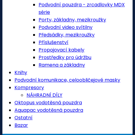
Podvodní pouzdra - zrcadlovky MDX
série
Porty, základny, mezikroužky
Podvodní video svítilny
Předsádky, mezikroužky
Příslušenství
Propojovací kabely
Prostředky pro údržbu
Ramena a základny
Knihy
Podvodní komunikace, celoobličejové masky
Kompresory
NÁHRADNÍ DÍLY
Oktopus vodotěsná pouzdra
Aquapac vodotěsná pouzdra
Ostatní
Bazar