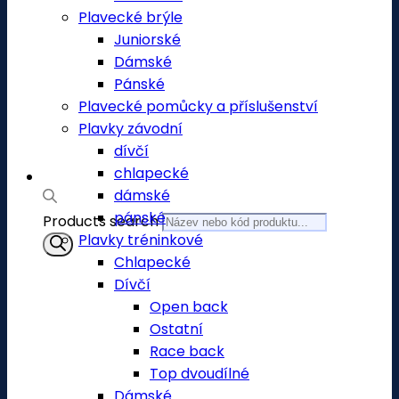
Plavecké brýle
Juniorské
Dámské
Pánské
Plavecké pomůcky a příslušenství
Plavky závodní
dívčí
chlapecké
dámské
pánské
Products search
Plavky tréninkové
Chlapecké
Dívčí
Open back
Ostatní
Race back
Top dvoudílné
Dámské