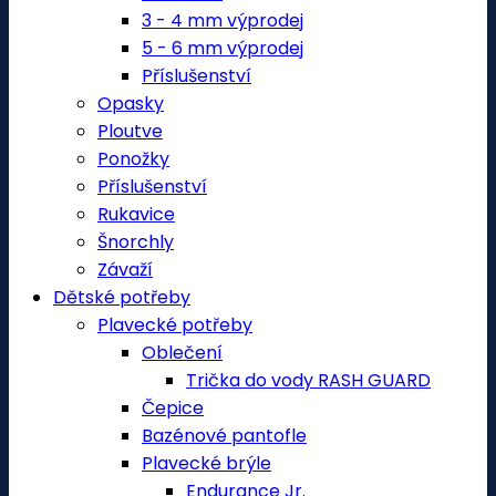
3 - 4 mm výprodej
5 - 6 mm výprodej
Příslušenství
Opasky
Ploutve
Ponožky
Příslušenství
Rukavice
Šnorchly
Závaží
Dětské potřeby
Plavecké potřeby
Oblečení
Trička do vody RASH GUARD
Čepice
Bazénové pantofle
Plavecké brýle
Endurance Jr.