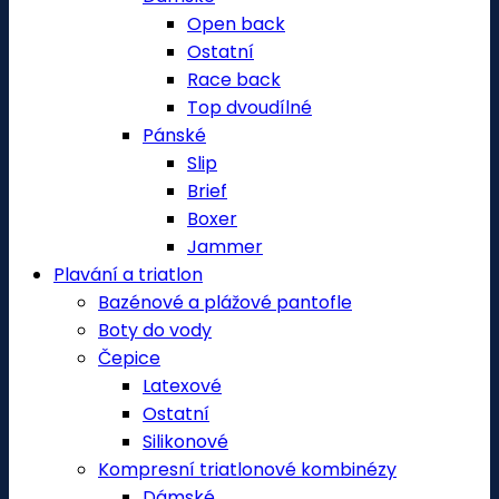
Open back
Ostatní
Race back
Top dvoudílné
Pánské
Slip
Brief
Boxer
Jammer
Plavání a triatlon
Bazénové a plážové pantofle
Boty do vody
Čepice
Latexové
Ostatní
Silikonové
Kompresní triatlonové kombinézy
Dámské