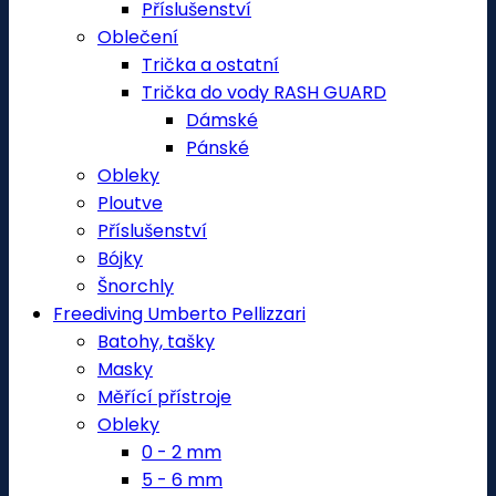
Příslušenství
Oblečení
Trička a ostatní
Trička do vody RASH GUARD
Dámské
Pánské
Obleky
Ploutve
Příslušenství
Bójky
Šnorchly
Freediving Umberto Pellizzari
Batohy, tašky
Masky
Měřící přístroje
Obleky
0 - 2 mm
5 - 6 mm