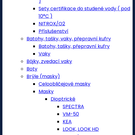
)
Sety certifikace do studené vody ( pod
10°C )
NITROX/O2
Příslušenství
Batohy, tašky, vaky, přepravní kufry
Batohy, tašky, přepravní kufry
Vaky
Bójky, zvedací vaky
Boty
Brýle (masky)
Celoobličejové masky
Masky
Dioptrické
SPECTRA
VM-50
KEA
LOOK, LOOK HD