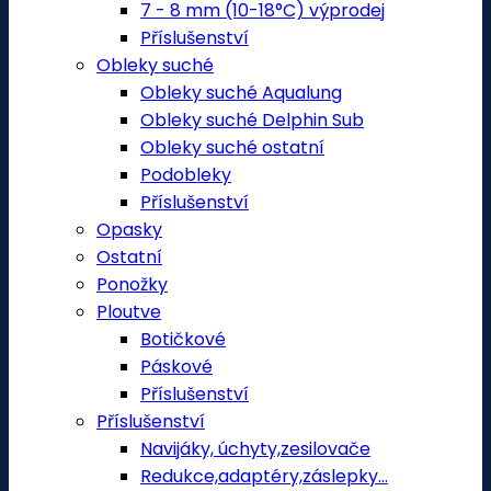
7 - 8 mm (10-18°C) výprodej
Příslušenství
Obleky suché
Obleky suché Aqualung
Obleky suché Delphin Sub
Obleky suché ostatní
Podobleky
Příslušenství
Opasky
Ostatní
Ponožky
Ploutve
Botičkové
Páskové
Příslušenství
Příslušenství
Navijáky, úchyty,zesilovače
Redukce,adaptéry,záslepky...