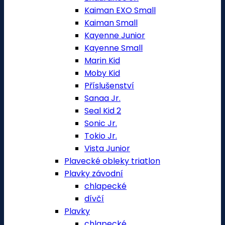
Kaiman EXO Small
Kaiman Small
Kayenne Junior
Kayenne Small
Marin Kid
Moby Kid
Příslušenství
Sanaa Jr.
Seal Kid 2
Sonic Jr.
Tokio Jr.
Vista Junior
Plavecké obleky triatlon
Plavky závodní
chlapecké
dívčí
Plavky
chlapecké