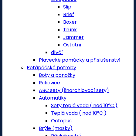
Slip
Brief
Boxer
Trunk
Jammer
Ostatní
dívčí
Plavecké pomůcky a příslušenství
Potápěčské potřeby
Boty a ponožky
Rukavice
ABC sety (šnorchlovací sety)
Automatiky
Sety teplá voda ( nad 10°C )
Teplá voda ( nad 10°C )
Octopus
Brýle (masky)
Příslušenství