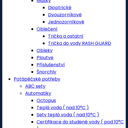
Masky
Dioptrické
Dvouzorníkové
Jednozorníkové
Oblečení
Trička a ostatní
Trička do vody RASH GUARD
Obleky
Ploutve
Příslušenství
Šnorchly
Potápěčské potřeby
ABC sety
Automatiky
Octopus
Teplá voda ( nad 10°C )
Sety teplá voda ( nad 10°C )
Certifikace do studené vody ( pod 10°C