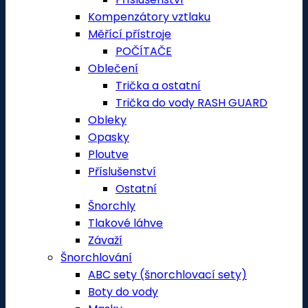
Kompenzátory vztlaku
Měřící přístroje
POČÍTAČE
Oblečení
Trička a ostatní
Trička do vody RASH GUARD
Obleky
Opasky
Ploutve
Příslušenství
Ostatní
Šnorchly
Tlakové láhve
Závaží
Šnorchlování
ABC sety (šnorchlovací sety)
Boty do vody