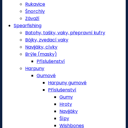
Rukavice
Šnorchly
Závaží
Spearfishing
Batohy, tašky, vaky, přepravní kufry
Bójky, zvedací vaky
Navijáky, cívky
Brýle (masky)
Příslušenství
Harpuny
Gumové
Harpuny gumové
Příslušenství
Gumy
Hroty
Navijáky
Šípy
Wishbones