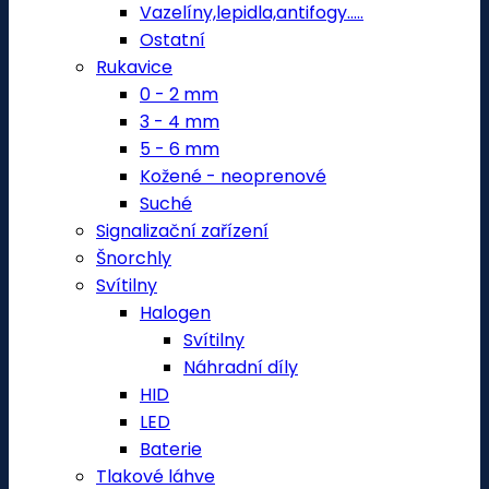
Vazelíny,lepidla,antifogy.....
Ostatní
Rukavice
0 - 2 mm
3 - 4 mm
5 - 6 mm
Kožené - neoprenové
Suché
Signalizační zařízení
Šnorchly
Svítilny
Halogen
Svítilny
Náhradní díly
HID
LED
Baterie
Tlakové láhve