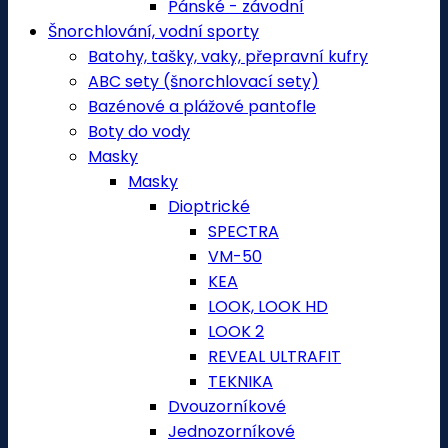
Pánské - závodní
Šnorchlování, vodní sporty
Batohy, tašky, vaky, přepravní kufry
ABC sety (šnorchlovací sety)
Bazénové a plážové pantofle
Boty do vody
Masky
Masky
Dioptrické
SPECTRA
VM-50
KEA
LOOK, LOOK HD
LOOK 2
REVEAL ULTRAFIT
TEKNIKA
Dvouzorníkové
Jednozorníkové