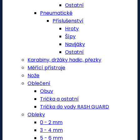
Ostatní
Pneumatické
Příslušenství
Hroty
Šípy
Navijáky
Ostatní
Karabiny, držáky hadic, přezky
Měřící přístroje
Nože
Oblečení
Obuv
Trička a ostatní
Trička do vody RASH GUARD
Obleky
0 - 2 mm
3 - 4 mm
5 - 6 mm