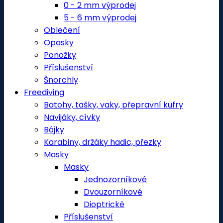
0 - 2 mm výprodej
5 - 6 mm výprodej
Oblečení
Opasky
Ponožky
Příslušenství
Šnorchly
Freediving
Batohy, tašky, vaky, přepravní kufry
Navijáky, cívky
Bójky
Karabiny, držáky hadic, přezky
Masky
Masky
Jednozorníkové
Dvouzorníkové
Dioptrické
Příslušenství