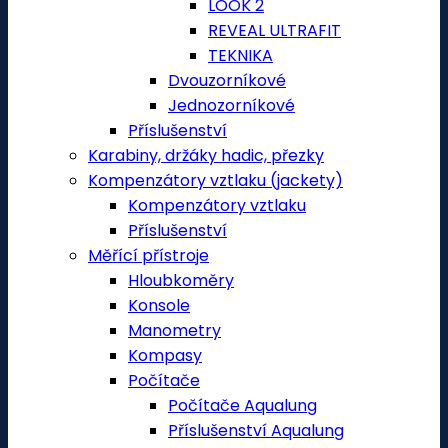
LOOK 2
REVEAL ULTRAFIT
TEKNIKA
Dvouzorníkové
Jednozorníkové
Příslušenství
Karabiny, držáky hadic, přezky
Kompenzátory vztlaku (jackety)
Kompenzátory vztlaku
Příslušenství
Měřící přístroje
Hloubkoměry
Konsole
Manometry
Kompasy
Počítače
Počítače Aqualung
Příslušenství Aqualung