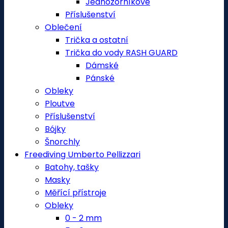
Jednozorníkové
Příslušenství
Oblečení
Trička a ostatní
Trička do vody RASH GUARD
Dámské
Pánské
Obleky
Ploutve
Příslušenství
Bójky
Šnorchly
Freediving Umberto Pellizzari
Batohy, tašky
Masky
Měřící přístroje
Obleky
0 - 2 mm