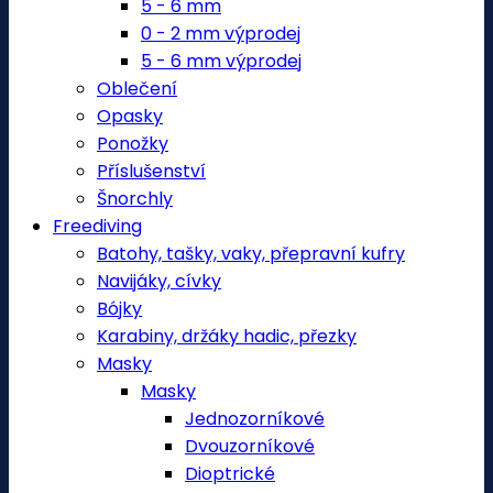
5 - 6 mm
0 - 2 mm výprodej
5 - 6 mm výprodej
Oblečení
Opasky
Ponožky
Příslušenství
Šnorchly
Freediving
Batohy, tašky, vaky, přepravní kufry
Navijáky, cívky
Bójky
Karabiny, držáky hadic, přezky
Masky
Masky
Jednozorníkové
Dvouzorníkové
Dioptrické