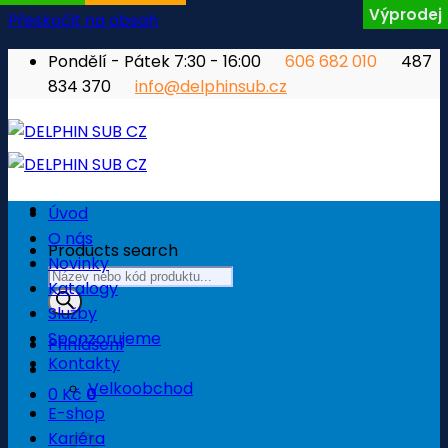
Výprodej
Přeskočit na obsah
Pondělí - Pátek 7:30 - 16:00
606 682 010
487
834 370
info@delphinsub.cz
Úvod
O nás
Products search
Novinky
Katalogy
Služby
Sponzorujeme
Přihlášení
Kontakty
Velkoobchod
0
Kč
0
E-shop
Košík
Kariéra