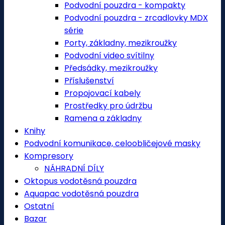
Podvodní pouzdra - kompakty
Podvodní pouzdra - zrcadlovky MDX
série
Porty, základny, mezikroužky
Podvodní video svítilny
Předsádky, mezikroužky
Příslušenství
Propojovací kabely
Prostředky pro údržbu
Ramena a základny
Knihy
Podvodní komunikace, celoobličejové masky
Kompresory
NÁHRADNÍ DÍLY
Oktopus vodotěsná pouzdra
Aquapac vodotěsná pouzdra
Ostatní
Bazar