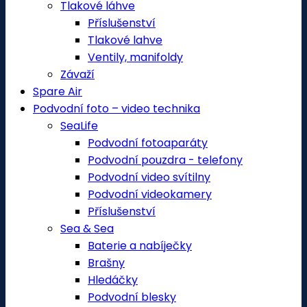
Tlakové láhve
Příslušenství
Tlakové lahve
Ventily, manifoldy
Závaží
Spare Air
Podvodní foto – video technika
SeaLife
Podvodní fotoaparáty
Podvodní pouzdra - telefony
Podvodní video svítilny
Podvodní videokamery
Příslušenství
Sea & Sea
Baterie a nabíječky
Brašny
Hledáčky
Podvodní blesky