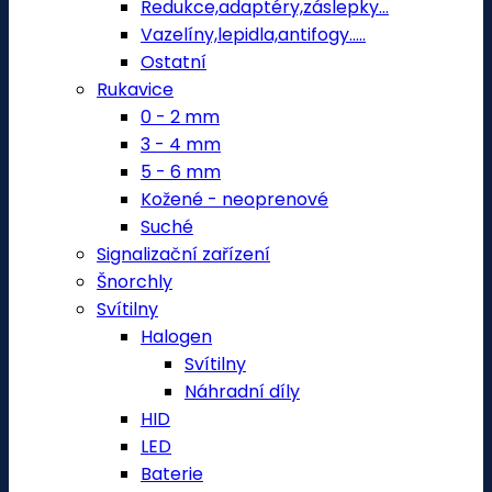
Redukce,adaptéry,záslepky...
Vazelíny,lepidla,antifogy.....
Ostatní
Rukavice
0 - 2 mm
3 - 4 mm
5 - 6 mm
Kožené - neoprenové
Suché
Signalizační zařízení
Šnorchly
Svítilny
Halogen
Svítilny
Náhradní díly
HID
LED
Baterie