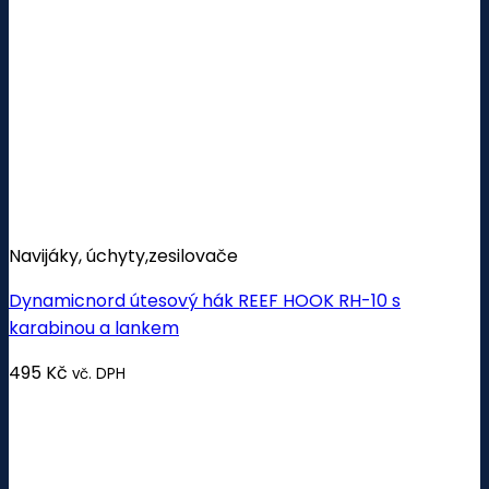
Navijáky, úchyty,zesilovače
Dynamicnord útesový hák REEF HOOK RH-10 s
karabinou a lankem
495
Kč
vč. DPH