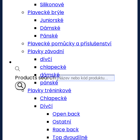
Silikonové
Plavecké brýle
Juniorské
Dámské
Pánské
Plavecké pomůcky a příslušenství
Plavky závodní
dívčí
chlapecké
dámské
Products search
pánské
Plavky tréninkové
Chlapecké
Dívčí
Open back
Ostatní
Race back
Top dvoudílné