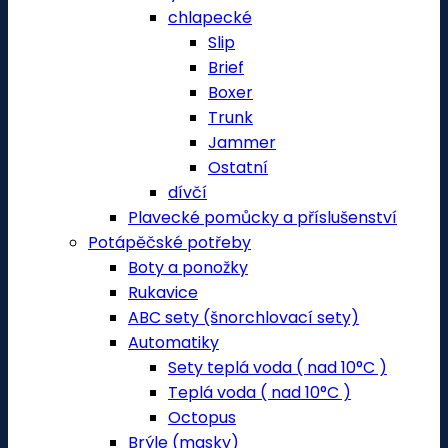
chlapecké
Slip
Brief
Boxer
Trunk
Jammer
Ostatní
dívčí
Plavecké pomůcky a příslušenství
Potápěčské potřeby
Boty a ponožky
Rukavice
ABC sety (šnorchlovací sety)
Automatiky
Sety teplá voda ( nad 10°C )
Teplá voda ( nad 10°C )
Octopus
Brýle (masky)