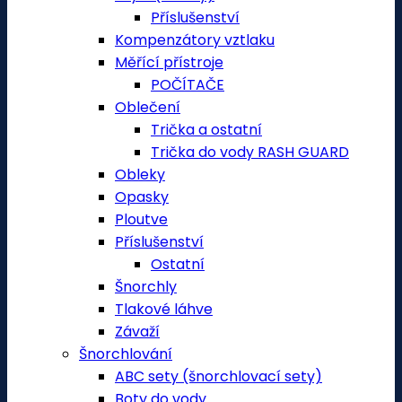
Příslušenství
Kompenzátory vztlaku
Měřící přístroje
POČÍTAČE
Oblečení
Trička a ostatní
Trička do vody RASH GUARD
Obleky
Opasky
Ploutve
Příslušenství
Ostatní
Šnorchly
Tlakové láhve
Závaží
Šnorchlování
ABC sety (šnorchlovací sety)
Boty do vody