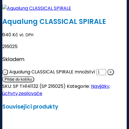
Aqualung CLASSICAL SPIRALE
640
Kč
vč. DPH
216025
Skladem
Aqualung CLASSICAL SPIRALE množství
Přidat do košíku
SKU:
SP TH141132 (SP 216025)
Kategorie:
Navijáky,
úchyty,zesilovače
Související produkty