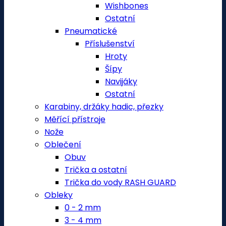
Wishbones
Ostatní
Pneumatické
Příslušenství
Hroty
Šípy
Navijáky
Ostatní
Karabiny, držáky hadic, přezky
Měřící přístroje
Nože
Oblečení
Obuv
Trička a ostatní
Trička do vody RASH GUARD
Obleky
0 - 2 mm
3 - 4 mm