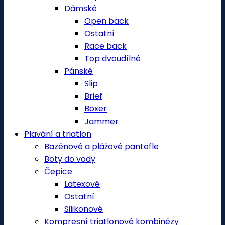
Dámské
Open back
Ostatní
Race back
Top dvoudílné
Pánské
Slip
Brief
Boxer
Jammer
Plavání a triatlon
Bazénové a plážové pantofle
Boty do vody
Čepice
Latexové
Ostatní
Silikonové
Kompresní triatlonové kombinézy