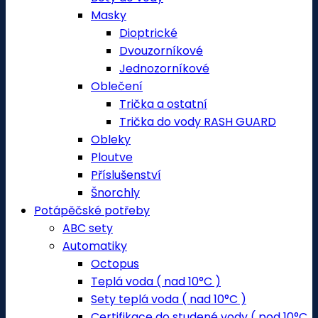
Masky
Dioptrické
Dvouzorníkové
Jednozorníkové
Oblečení
Trička a ostatní
Trička do vody RASH GUARD
Obleky
Ploutve
Příslušenství
Šnorchly
Potápěčské potřeby
ABC sety
Automatiky
Octopus
Teplá voda ( nad 10°C )
Sety teplá voda ( nad 10°C )
Certifikace do studené vody ( pod 10°C