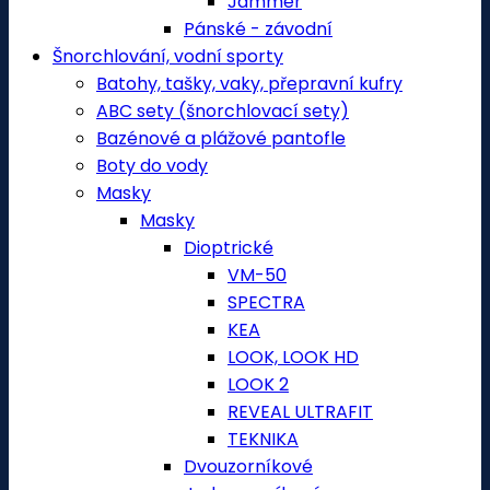
Jammer
Pánské - závodní
Šnorchlování, vodní sporty
Batohy, tašky, vaky, přepravní kufry
ABC sety (šnorchlovací sety)
Bazénové a plážové pantofle
Boty do vody
Masky
Masky
Dioptrické
VM-50
SPECTRA
KEA
LOOK, LOOK HD
LOOK 2
REVEAL ULTRAFIT
TEKNIKA
Dvouzorníkové