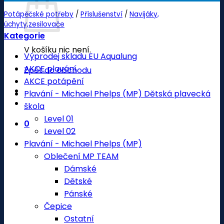
Potápěčské potřeby
/
Příslušenství
/
Navijáky,
úchyty,zesilovače
Kategorie
V košíku nic není.
Výprodej skladu EU Aqualung
AKCE plavání
Zpět do obchodu
AKCE potápění
Plavání - Michael Phelps (MP) Dětská plavecká
škola
Level 01
0
Level 02
Plavání - Michael Phelps (MP)
Oblečení MP TEAM
Dámské
Dětské
Pánské
Čepice
Ostatní