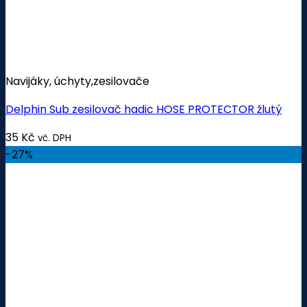
Navijáky, úchyty,zesilovače
Delphin Sub zesilovač hadic HOSE PROTECTOR žlutý
35
Kč
vč. DPH
-27%