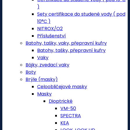
)
Sety certifikace do studené vody ( pod
10°C )
NITROX/O2
Příslušenství
Batohy, tašky, vaky, přepravní kufry
Batohy, tašky, přepravní kufry
Vaky
Bójky, zvedací vaky
Boty
Brýle (masky)
Celoobličejové masky
Masky
Dioptrické
VM-50
SPECTRA
KEA