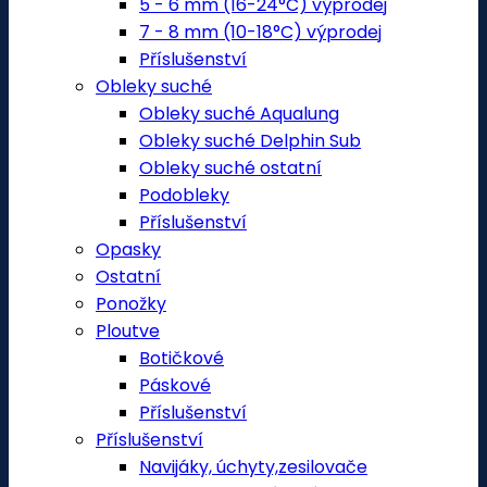
5 - 6 mm (16-24°C) výprodej
7 - 8 mm (10-18°C) výprodej
Příslušenství
Obleky suché
Obleky suché Aqualung
Obleky suché Delphin Sub
Obleky suché ostatní
Podobleky
Příslušenství
Opasky
Ostatní
Ponožky
Ploutve
Botičkové
Páskové
Příslušenství
Příslušenství
Navijáky, úchyty,zesilovače