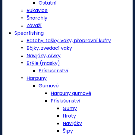
Ostatní
Rukavice
Šnorchly
Závaží
Spearfishing
Batohy, tašky, vaky, přepravní kufry
Bójky, zvedací vaky
Navijáky, cívky
Brýle (masky)
Příslušenství
Harpuny
Gumové
Harpuny gumové
Příslušenství
Gumy
Hroty
Navijáky
Šípy