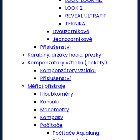
LOOK, LOOK HD
LOOK 2
REVEAL ULTRAFIT
TEKNIKA
Dvouzorníkové
Jednozorníkové
Příslušenství
Karabiny, držáky hadic, přezky
Kompenzátory vztlaku (jackety)
Kompenzátory vztlaku
Příslušenství
Měřící přístroje
Hloubkoměry
Konsole
Manometry
Kompasy
Počítače
Počítače Aqualung