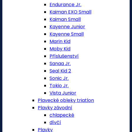
Endurance Jr.
Kaiman EXO Small
Kaiman Small
Kayenne Junior
Kayenne Small
Marin Kid
Moby Kid
Příslušenství
Sanaa Jr.
Seal Kid 2
Sonic Jr.
Tokio Jr.
Vista Junior
Plavecké obleky triatlon
Plavky závodní
chlapecké
dívčí
Plavky