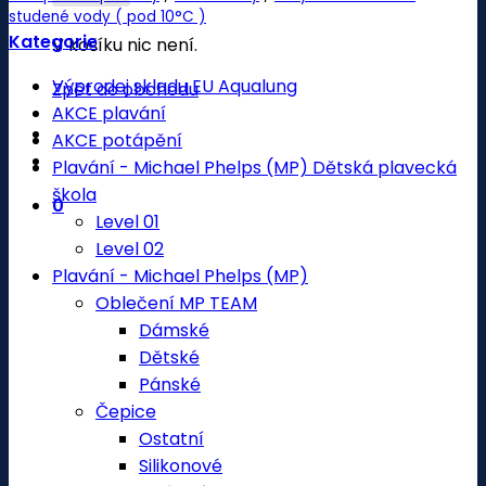
studené vody ( pod 10°C )
Kategorie
V košíku nic není.
Výprodej skladu EU Aqualung
Zpět do obchodu
AKCE plavání
AKCE potápění
Plavání - Michael Phelps (MP) Dětská plavecká
škola
0
Level 01
Level 02
Plavání - Michael Phelps (MP)
Oblečení MP TEAM
Dámské
Dětské
Pánské
Čepice
Ostatní
Silikonové