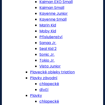
Kaiman EXO Small
Kaiman Small
Kayenne Junior
Kayenne Small
Marin Kid
Moby Kid
Příslušenství
Sanaa Jr.
Seal Kid 2
Sonic Jr.
Tokio Jr.
Vista Junior
Plavecké obleky triatlon
Plavky závodní
chlapecké
dívčí
Plavky
chlapecké