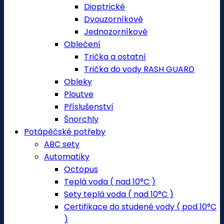
Dioptrické
Dvouzorníkové
Jednozorníkové
Oblečení
Trička a ostatní
Trička do vody RASH GUARD
Obleky
Ploutve
Příslušenství
Šnorchly
Potápěčské potřeby
ABC sety
Automatiky
Octopus
Teplá voda ( nad 10°C )
Sety teplá voda ( nad 10°C )
Certifikace do studené vody ( pod 10°C
)