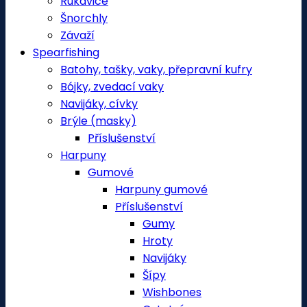
Rukavice
Šnorchly
Závaží
Spearfishing
Batohy, tašky, vaky, přepravní kufry
Bójky, zvedací vaky
Navijáky, cívky
Brýle (masky)
Příslušenství
Harpuny
Gumové
Harpuny gumové
Příslušenství
Gumy
Hroty
Navijáky
Šípy
Wishbones