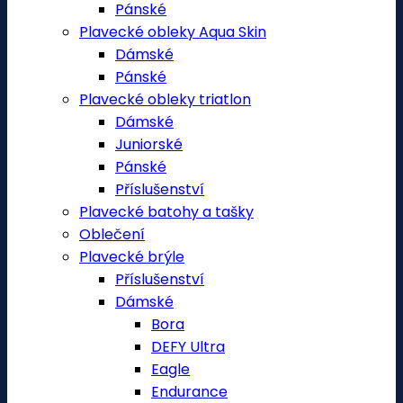
Pánské
Plavecké obleky Aqua Skin
Dámské
Pánské
Plavecké obleky triatlon
Dámské
Juniorské
Pánské
Příslušenství
Plavecké batohy a tašky
Oblečení
Plavecké brýle
Příslušenství
Dámské
Bora
DEFY Ultra
Eagle
Endurance