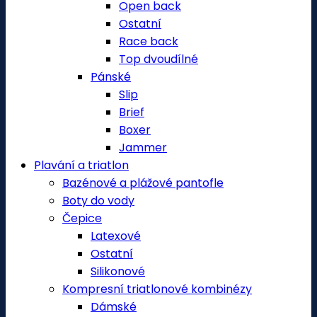
Open back
Ostatní
Race back
Top dvoudílné
Pánské
Slip
Brief
Boxer
Jammer
Plavání a triatlon
Bazénové a plážové pantofle
Boty do vody
Čepice
Latexové
Ostatní
Silikonové
Kompresní triatlonové kombinézy
Dámské