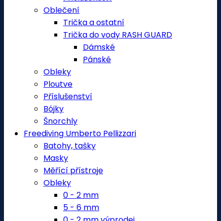
Oblečení
Trička a ostatní
Trička do vody RASH GUARD
Dámské
Pánské
Obleky
Ploutve
Příslušenství
Bójky
Šnorchly
Freediving Umberto Pellizzari
Batohy, tašky
Masky
Měřící přístroje
Obleky
0 - 2 mm
5 - 6 mm
0 - 2 mm výprodej