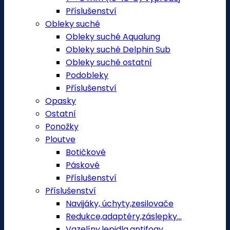
Příslušenství
Obleky suché
Obleky suché Aqualung
Obleky suché Delphin Sub
Obleky suché ostatní
Podobleky
Příslušenství
Opasky
Ostatní
Ponožky
Ploutve
Botičkové
Páskové
Příslušenství
Příslušenství
Navijáky, úchyty,zesilovače
Redukce,adaptéry,záslepky...
Vazelíny,lepidla,antifogy.....