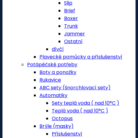
Slip
Brief
Boxer
Trunk
Jammer
Ostatní
dívčí
Plavecké pomůcky a příslušenství
Potápěčské potřeby
Boty a ponožky
Rukavice
ABC sety (šnorchlovací sety)
Automatiky
Sety teplá voda ( nad 10°C )
Teplá voda ( nad 10°C )
Octopus
Brýle (masky)
Příslušenství