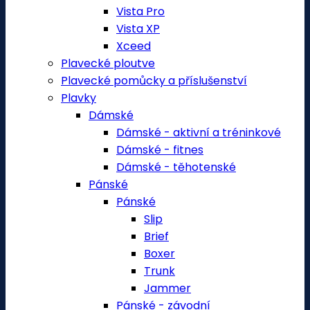
Vista Pro
Vista XP
Xceed
Plavecké ploutve
Plavecké pomůcky a příslušenství
Plavky
Dámské
Dámské - aktivní a tréninkové
Dámské - fitnes
Dámské - těhotenské
Pánské
Pánské
Slip
Brief
Boxer
Trunk
Jammer
Pánské - závodní