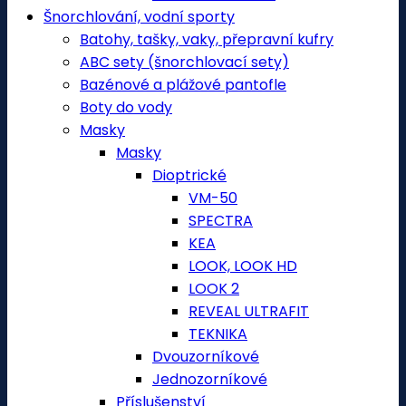
Šnorchlování, vodní sporty
Batohy, tašky, vaky, přepravní kufry
ABC sety (šnorchlovací sety)
Bazénové a plážové pantofle
Boty do vody
Masky
Masky
Dioptrické
VM-50
SPECTRA
KEA
LOOK, LOOK HD
LOOK 2
REVEAL ULTRAFIT
TEKNIKA
Dvouzorníkové
Jednozorníkové
Příslušenství