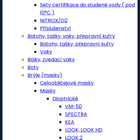
Sety certifikace do studené vody ( pod
10°C )
NITROX/O2
Příslušenství
Batohy, tašky, vaky, přepravní kufry
Batohy, tašky, přepravní kufry
Vaky
Bójky, zvedací vaky
Boty
Brýle (masky)
Celoobličejové masky
Masky
Dioptrické
VM-50
SPECTRA
KEA
LOOK, LOOK HD
LOOK 2