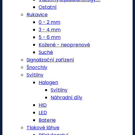
Ostatní
Rukavice
0 - 2 mm
3 - 4 mm
5 - 6 mm
Kožené - neoprenové
Suché
Signalizační zařízení
Šnorchly
Svítilny
Halogen
Svítilny
Náhradní díly
HID
LED
Baterie
Tlakové láhve