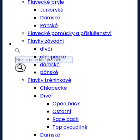
Plavecké brýle
Juniorské
Dámské
Pánské
Plavecké pomůcky a příslušenství
Plavky závodní
dívčí
chlapecké
Products
dámské
search
pánské
Plavky tréninkové
Chlapecké
Dívčí
Open back
Ostatní
Race back
Top dvoudílné
Dámské