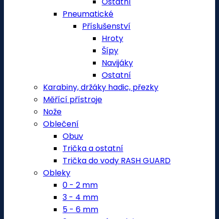
Ostatní
Pneumatické
Příslušenství
Hroty
Šípy
Navijáky
Ostatní
Karabiny, držáky hadic, přezky
Měřící přístroje
Nože
Oblečení
Obuv
Trička a ostatní
Trička do vody RASH GUARD
Obleky
0 - 2 mm
3 - 4 mm
5 - 6 mm