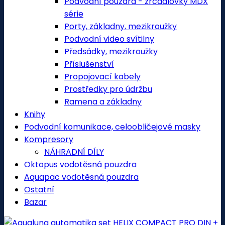
Podvodní pouzdra - zrcadlovky MDX
série
Porty, základny, mezikroužky
Podvodní video svítilny
Předsádky, mezikroužky
Příslušenství
Propojovací kabely
Prostředky pro údržbu
Ramena a základny
Knihy
Podvodní komunikace, celoobličejové masky
Kompresory
NÁHRADNÍ DÍLY
Oktopus vodotěsná pouzdra
Aquapac vodotěsná pouzdra
Ostatní
Bazar