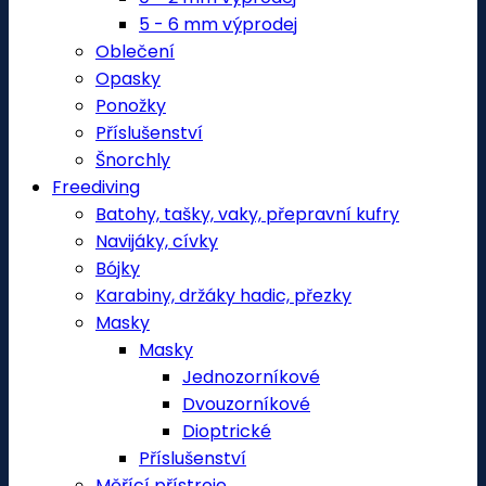
5 - 6 mm výprodej
Oblečení
Opasky
Ponožky
Příslušenství
Šnorchly
Freediving
Batohy, tašky, vaky, přepravní kufry
Navijáky, cívky
Bójky
Karabiny, držáky hadic, přezky
Masky
Masky
Jednozorníkové
Dvouzorníkové
Dioptrické
Příslušenství
Měřící přístroje