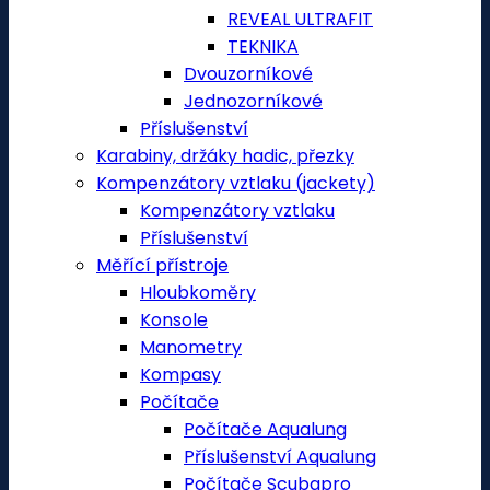
REVEAL ULTRAFIT
TEKNIKA
Dvouzorníkové
Jednozorníkové
Příslušenství
Karabiny, držáky hadic, přezky
Kompenzátory vztlaku (jackety)
Kompenzátory vztlaku
Příslušenství
Měřící přístroje
Hloubkoměry
Konsole
Manometry
Kompasy
Počítače
Počítače Aqualung
Příslušenství Aqualung
Počítače Scubapro