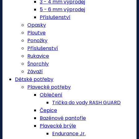
3 - 4 mm výprodej
5 - 6 mm výprodej
Příslušenství
Opasky
Ploutve
Ponožky
Příslušenství
Rukavice
Šnorchly
Závaží
Dětské potřeby
Plavecké potřeby
Oblečení
Trička do vody RASH GUARD
Čepice
Bazénové pantofle
Plavecké brýle
Endurance Jr.