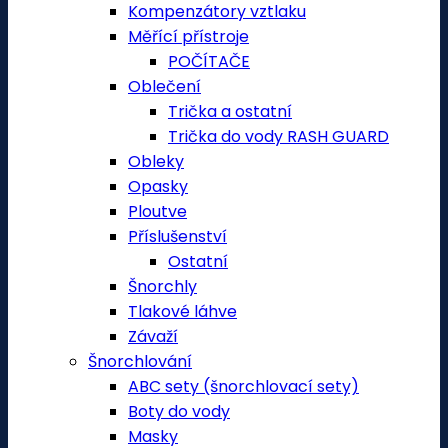
Kompenzátory vztlaku
Měřící přístroje
POČÍTAČE
Oblečení
Trička a ostatní
Trička do vody RASH GUARD
Obleky
Opasky
Ploutve
Příslušenství
Ostatní
Šnorchly
Tlakové láhve
Závaží
Šnorchlování
ABC sety (šnorchlovací sety)
Boty do vody
Masky