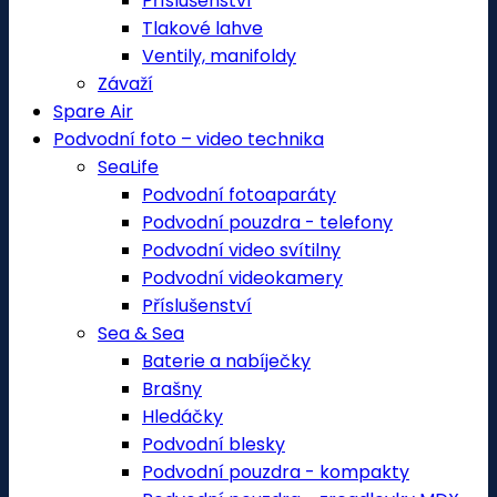
Příslušenství
Tlakové lahve
Ventily, manifoldy
Závaží
Spare Air
Podvodní foto – video technika
SeaLife
Podvodní fotoaparáty
Podvodní pouzdra - telefony
Podvodní video svítilny
Podvodní videokamery
Příslušenství
Sea & Sea
Baterie a nabíječky
Brašny
Hledáčky
Podvodní blesky
Podvodní pouzdra - kompakty