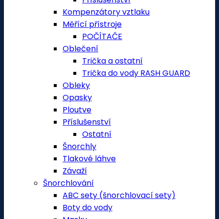
Kompenzátory vztlaku
Měřící přístroje
POČÍTAČE
Oblečení
Trička a ostatní
Trička do vody RASH GUARD
Obleky
Opasky
Ploutve
Příslušenství
Ostatní
Šnorchly
Tlakové láhve
Závaží
Šnorchlování
ABC sety (šnorchlovací sety)
Boty do vody