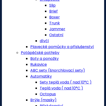
Slip
Brief
Boxer
Trunk
Jammer
Ostatní
dívčí
Plavecké pomůcky a příslušenství
Potápěčské potřeby
Boty a ponožky
Rukavice
ABC sety (šnorchlovací sety)
Automatiky
Sety teplá voda ( nad 10°C )
Teplá voda ( nad 10°C )
Octopus
Brýle (masky)
Příslušenství