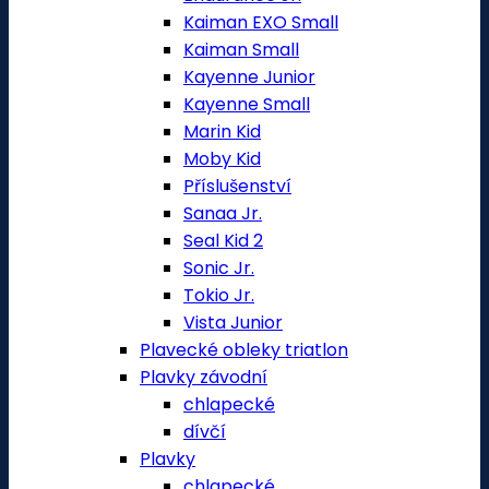
Kaiman EXO Small
Kaiman Small
Kayenne Junior
Kayenne Small
Marin Kid
Moby Kid
Příslušenství
Sanaa Jr.
Seal Kid 2
Sonic Jr.
Tokio Jr.
Vista Junior
Plavecké obleky triatlon
Plavky závodní
chlapecké
dívčí
Plavky
chlapecké