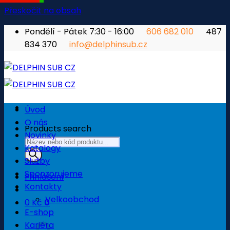
Přeskočit na obsah
Pondělí - Pátek 7:30 - 16:00
606 682 010
487
834 370
info@delphinsub.cz
Úvod
O nás
Products search
Novinky
Katalogy
Služby
Sponzorujeme
Přihlášení
Kontakty
Velkoobchod
0
Kč
0
E-shop
Košík
Kariéra