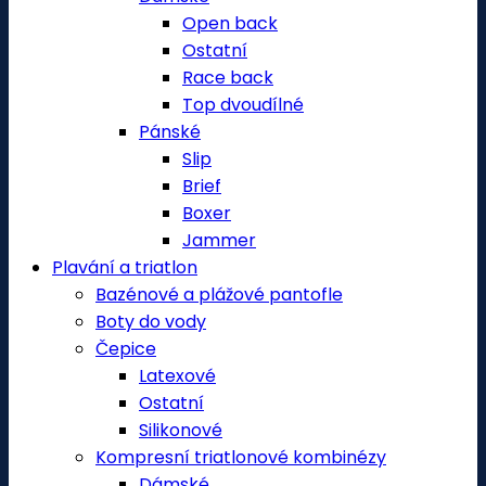
Open back
Ostatní
Race back
Top dvoudílné
Pánské
Slip
Brief
Boxer
Jammer
Plavání a triatlon
Bazénové a plážové pantofle
Boty do vody
Čepice
Latexové
Ostatní
Silikonové
Kompresní triatlonové kombinézy
Dámské