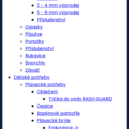
3 - 4 mm výprodej
5 - 6 mm výprodej
Příslušenství
Opasky
Ploutve
Ponožky
Příslušenství
Rukavice
Šnorchly
Závaží
Dětské potřeby
Plavecké potřeby
Oblečení
Trička do vody RASH GUARD
Čepice
Bazénové pantofle
Plavecké brýle
Endurance Jr.