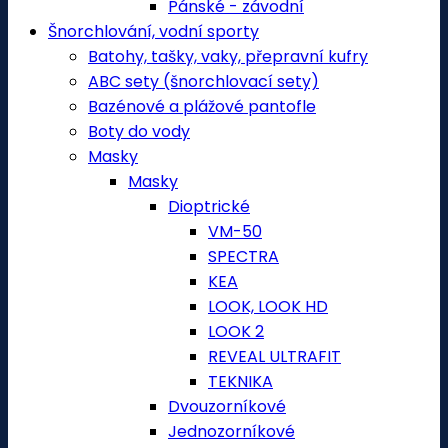
Pánské - závodní
Šnorchlování, vodní sporty
Batohy, tašky, vaky, přepravní kufry
ABC sety (šnorchlovací sety)
Bazénové a plážové pantofle
Boty do vody
Masky
Masky
Dioptrické
VM-50
SPECTRA
KEA
LOOK, LOOK HD
LOOK 2
REVEAL ULTRAFIT
TEKNIKA
Dvouzorníkové
Jednozorníkové