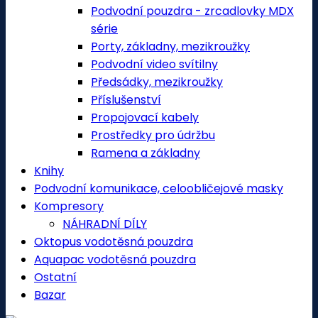
Podvodní pouzdra - zrcadlovky MDX
série
Porty, základny, mezikroužky
Podvodní video svítilny
Předsádky, mezikroužky
Příslušenství
Propojovací kabely
Prostředky pro údržbu
Ramena a základny
Knihy
Podvodní komunikace, celoobličejové masky
Kompresory
NÁHRADNÍ DÍLY
Oktopus vodotěsná pouzdra
Aquapac vodotěsná pouzdra
Ostatní
Bazar