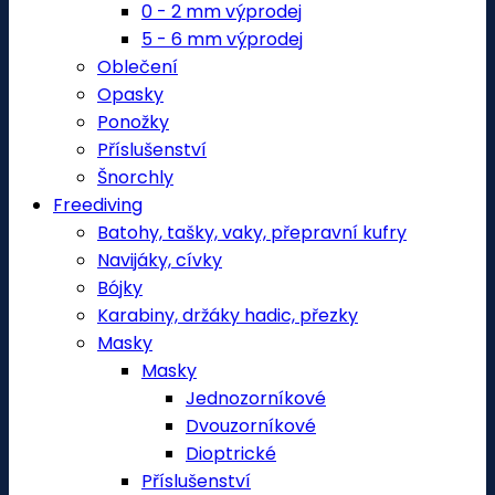
0 - 2 mm výprodej
5 - 6 mm výprodej
Oblečení
Opasky
Ponožky
Příslušenství
Šnorchly
Freediving
Batohy, tašky, vaky, přepravní kufry
Navijáky, cívky
Bójky
Karabiny, držáky hadic, přezky
Masky
Masky
Jednozorníkové
Dvouzorníkové
Dioptrické
Příslušenství