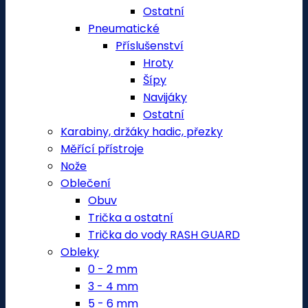
Ostatní
Pneumatické
Příslušenství
Hroty
Šípy
Navijáky
Ostatní
Karabiny, držáky hadic, přezky
Měřící přístroje
Nože
Oblečení
Obuv
Trička a ostatní
Trička do vody RASH GUARD
Obleky
0 - 2 mm
3 - 4 mm
5 - 6 mm