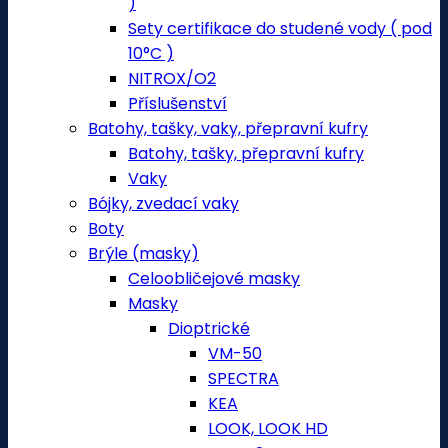
)
Sety certifikace do studené vody ( pod
10°C )
NITROX/O2
Příslušenství
Batohy, tašky, vaky, přepravní kufry
Batohy, tašky, přepravní kufry
Vaky
Bójky, zvedací vaky
Boty
Brýle (masky)
Celoobličejové masky
Masky
Dioptrické
VM-50
SPECTRA
KEA
LOOK, LOOK HD