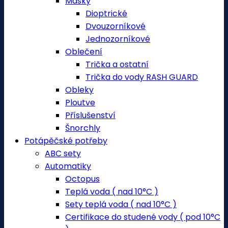
Masky
Dioptrické
Dvouzorníkové
Jednozorníkové
Oblečení
Trička a ostatní
Trička do vody RASH GUARD
Obleky
Ploutve
Příslušenství
Šnorchly
Potápěčské potřeby
ABC sety
Automatiky
Octopus
Teplá voda ( nad 10°C )
Sety teplá voda ( nad 10°C )
Certifikace do studené vody ( pod 10°C