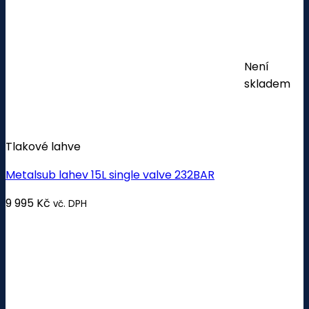
Není
skladem
Tlakové lahve
Metalsub lahev 15L single valve 232BAR
9 995
Kč
vč. DPH