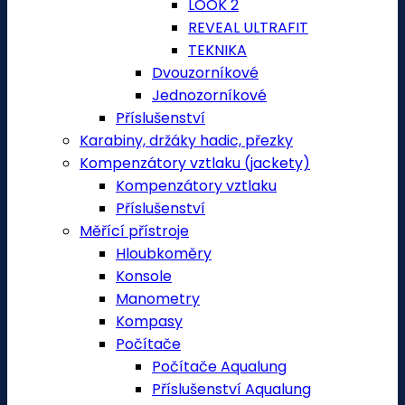
LOOK 2
REVEAL ULTRAFIT
TEKNIKA
Dvouzorníkové
Jednozorníkové
Příslušenství
Karabiny, držáky hadic, přezky
Kompenzátory vztlaku (jackety)
Kompenzátory vztlaku
Příslušenství
Měřící přístroje
Hloubkoměry
Konsole
Manometry
Kompasy
Počítače
Počítače Aqualung
Příslušenství Aqualung