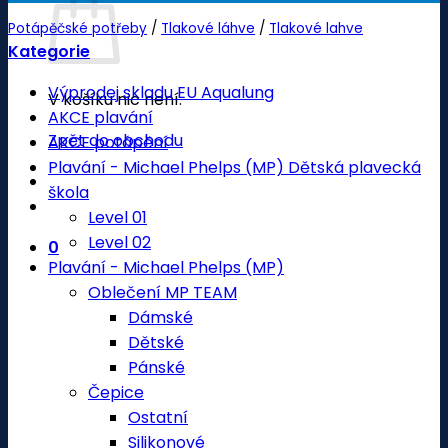
Potápěčské potřeby
/
Tlakové láhve
/
Tlakové lahve
Kategorie
Výprodej skladu EU Aqualung
V košíku nic není.
AKCE plavání
Zpět do obchodu
AKCE potápění
Plavání - Michael Phelps (MP) Dětská plavecká
škola
Level 01
Level 02
0
Plavání - Michael Phelps (MP)
Oblečení MP TEAM
Dámské
Dětské
Pánské
Čepice
Ostatní
Silikonové