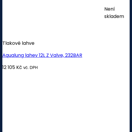
Není
skladem
Tlakové lahve
Aqualung lahev 12L Z Valve, 232BAR
12 105
Kč
vč. DPH