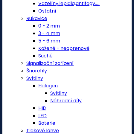
Vazelíny,lepidla,antifogy.....
Ostatní
Rukavice
0 - 2 mm
3 - 4 mm
5 - 6 mm
Kožené - neoprenové
Suché
Signalizační zařízení
Šnorchly
Svítilny
Halogen
Svítilny
Náhradní díly
HID
LED
Baterie
Tlakové láhve