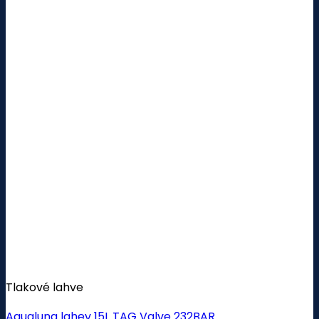
Tlakové lahve
Aqualung lahev 15L TAG Valve 232BAR