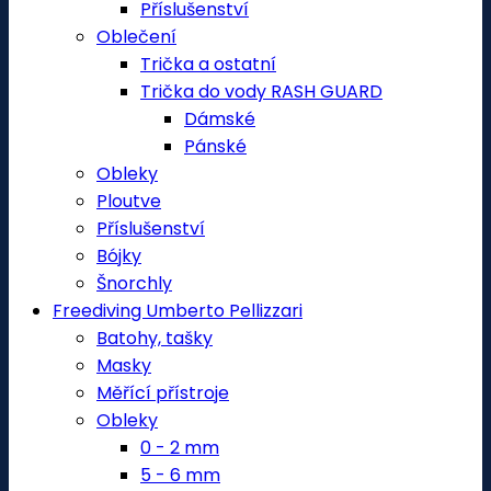
Příslušenství
Oblečení
Trička a ostatní
Trička do vody RASH GUARD
Dámské
Pánské
Obleky
Ploutve
Příslušenství
Bójky
Šnorchly
Freediving Umberto Pellizzari
Batohy, tašky
Masky
Měřící přístroje
Obleky
0 - 2 mm
5 - 6 mm