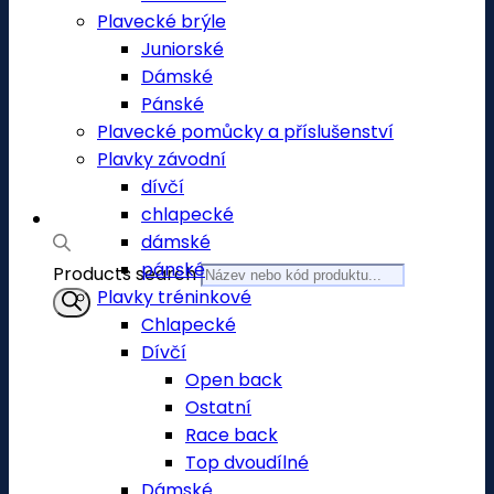
Plavecké brýle
Juniorské
Dámské
Pánské
Plavecké pomůcky a příslušenství
Plavky závodní
dívčí
chlapecké
dámské
pánské
Products search
Plavky tréninkové
Chlapecké
Dívčí
Open back
Ostatní
Race back
Top dvoudílné
Dámské