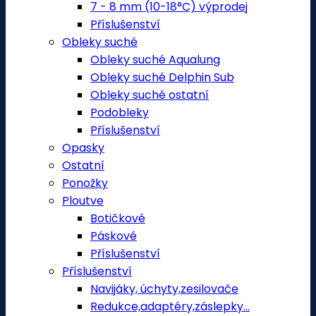
7 - 8 mm (10-18°C) výprodej
Příslušenství
Obleky suché
Obleky suché Aqualung
Obleky suché Delphin Sub
Obleky suché ostatní
Podobleky
Příslušenství
Opasky
Ostatní
Ponožky
Ploutve
Botičkové
Páskové
Příslušenství
Příslušenství
Navijáky, úchyty,zesilovače
Redukce,adaptéry,záslepky...