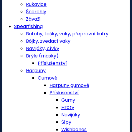
Rukavice
Šnorchly
Závaží
Spearfishing
Batohy, tašky, vaky, přepravní kufry
Bójky, zvedací vaky
Navijáky, cívky
Brýle (masky)
Příslušenství
Harpuny
Gumové
Harpuny gumové
Příslušenství
Gumy
Hroty
Navijáky
Šípy
Wishbones