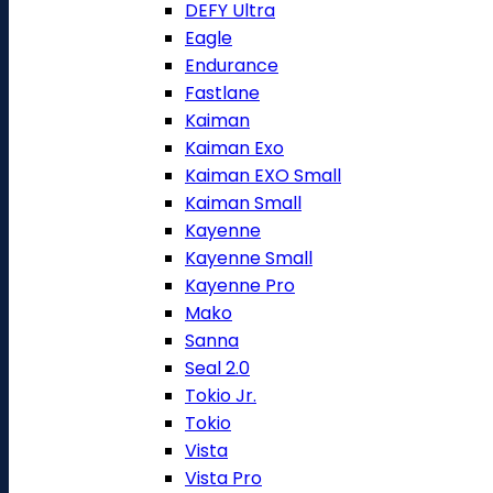
DEFY Ultra
Eagle
Endurance
Fastlane
Kaiman
Kaiman Exo
Kaiman EXO Small
Kaiman Small
Kayenne
Kayenne Small
Kayenne Pro
Mako
Sanna
Seal 2.0
Tokio Jr.
Tokio
Vista
Vista Pro