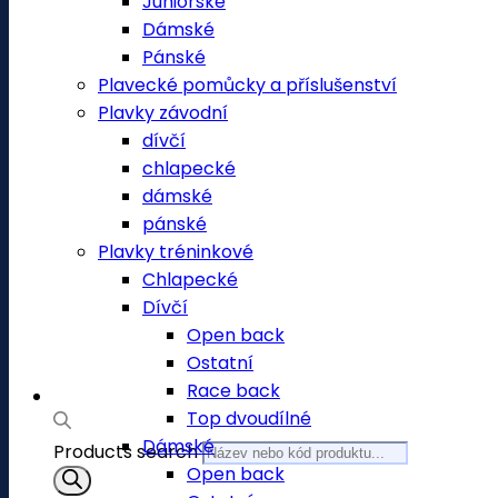
Juniorské
Dámské
Pánské
Plavecké pomůcky a příslušenství
Plavky závodní
dívčí
chlapecké
dámské
pánské
Plavky tréninkové
Chlapecké
Dívčí
Open back
Ostatní
Race back
Top dvoudílné
Dámské
Products search
Open back