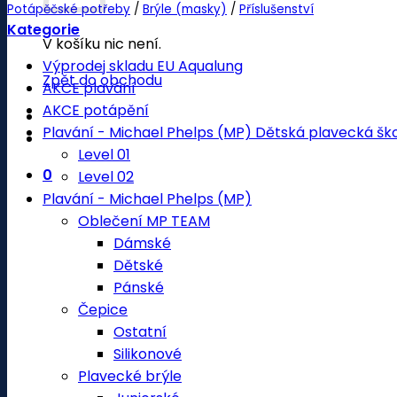
Potápěčské potřeby
/
Brýle (masky)
/
Příslušenství
Kategorie
V košíku nic není.
Výprodej skladu EU Aqualung
Zpět do obchodu
AKCE plavání
AKCE potápění
Plavání - Michael Phelps (MP) Dětská plavecká šk
Level 01
0
Level 02
Plavání - Michael Phelps (MP)
Oblečení MP TEAM
Dámské
Dětské
Pánské
Čepice
Ostatní
Silikonové
Plavecké brýle