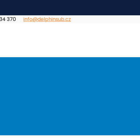
834 370
info@delphinsub.cz