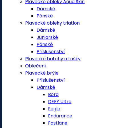
Plavecké obleky Aqua Skin
Dámské
Pánské
Plavecké obleky triatlon
Dámské
Juniorské
Pánské
Příslušenství
Plavecké batohy a tašky
Oblečení
Plavecké brýle
Příslušenství
Dámské
Bora
DEFY Ultra
Eagle
Endurance
Fastlane