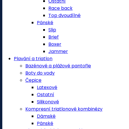
Ostatní
Race back
Top dvoudílné
Pánské
Slip
Brief
Boxer
Jammer
Plavání a triatlon
Bazénové a plážové pantofle
Boty do vody
Čepice
Latexové
Ostatní
Silikonové
Kompresní triatlonové kombinézy
Dámské
Pánské