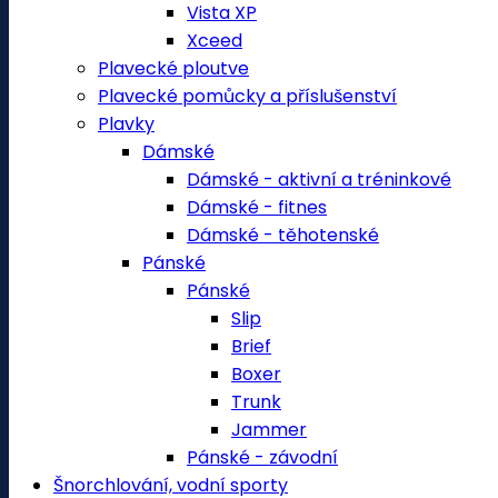
Vista XP
Xceed
Plavecké ploutve
Plavecké pomůcky a příslušenství
Plavky
Dámské
Dámské - aktivní a tréninkové
Dámské - fitnes
Dámské - těhotenské
Pánské
Pánské
Slip
Brief
Boxer
Trunk
Jammer
Pánské - závodní
Šnorchlování, vodní sporty