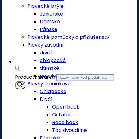
Plavecké brýle
Juniorské
Dámské
Pánské
Plavecké pomůcky a příslušenství
Plavky závodní
dívčí
chlapecké
dámské
pánské
Products search
Plavky tréninkové
Chlapecké
Dívčí
Open back
Ostatní
Race back
Top dvoudílné
Dámské