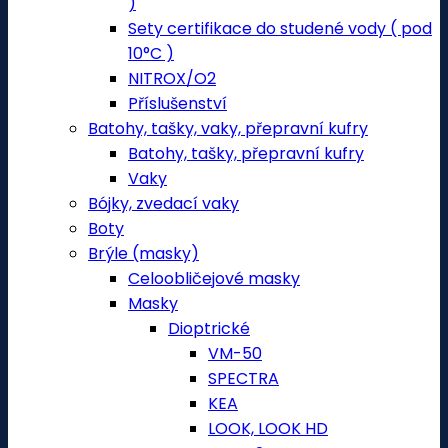
)
Sety certifikace do studené vody ( pod
10°C )
NITROX/O2
Příslušenství
Batohy, tašky, vaky, přepravní kufry
Batohy, tašky, přepravní kufry
Vaky
Bójky, zvedací vaky
Boty
Brýle (masky)
Celoobličejové masky
Masky
Dioptrické
VM-50
SPECTRA
KEA
LOOK, LOOK HD