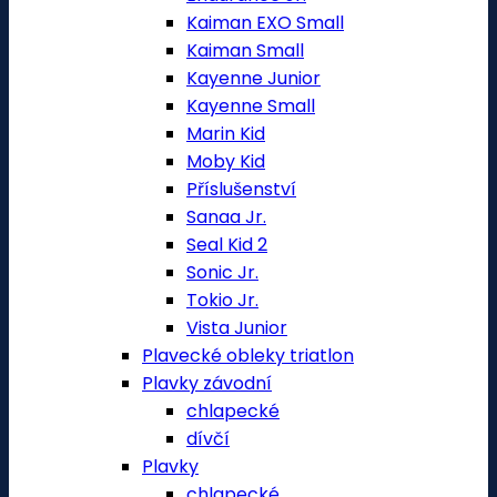
Kaiman EXO Small
Kaiman Small
Kayenne Junior
Kayenne Small
Marin Kid
Moby Kid
Příslušenství
Sanaa Jr.
Seal Kid 2
Sonic Jr.
Tokio Jr.
Vista Junior
Plavecké obleky triatlon
Plavky závodní
chlapecké
dívčí
Plavky
chlapecké