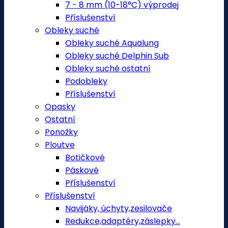
7 - 8 mm (10-18°C) výprodej
Příslušenství
Obleky suché
Obleky suché Aqualung
Obleky suché Delphin Sub
Obleky suché ostatní
Podobleky
Příslušenství
Opasky
Ostatní
Ponožky
Ploutve
Botičkové
Páskové
Příslušenství
Příslušenství
Navijáky, úchyty,zesilovače
Redukce,adaptéry,záslepky...