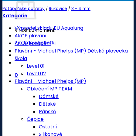
Potápěčské potřeby
/
Rukavice
/
3 - 4 mm
Kategorie
Výprodej skladu EU Aqualung
V košíku nic není.
AKCE plavání
Zpět do obchodu
AKCE potápění
Plavání - Michael Phelps (MP) Dětská plavecká
škola
Level 01
Level 02
0
Plavání - Michael Phelps (MP)
Oblečení MP TEAM
Dámské
Dětské
Pánské
Čepice
Ostatní
Silikonové