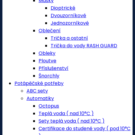
Masky
Dioptrické
Dvouzorníkové
Jednozorníkové
Oblečení
Trička a ostatní
Trička do vody RASH GUARD
Obleky
Ploutve
Příslušenství
Šnorchly
Potápěčské potřeby
ABC sety
Automatiky
Octopus
Teplá voda ( nad 10°C )
Sety teplá voda ( nad 10°C )
Certifikace do studené vody ( pod 10°C