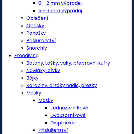
0 - 2 mm výprodej
5 - 6 mm výprodej
Oblečení
Opasky
Ponožky
Příslušenství
Šnorchly
Freediving
Batohy, tašky, vaky, přepravní kufry
Navijáky, cívky
Bójky
Karabiny, držáky hadic, přezky
Masky
Masky
Jednozorníkové
Dvouzorníkové
Dioptrické
Příslušenství