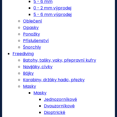
5 - 6 mm
0 - 2 mm výprodej
5 - 6 mm výprodej
Oblečení
Opasky
Ponožky
Příslušenství
Šnorchly
Freediving
Batohy, tašky, vaky, přepravní kufry
Navijáky, cívky
Bójky
Karabiny, držáky hadic, přezky
Masky
Masky
Jednozorníkové
Dvouzorníkové
Dioptrické