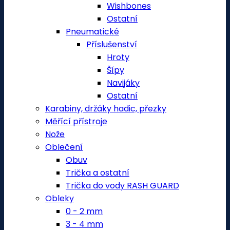
Wishbones
Ostatní
Pneumatické
Příslušenství
Hroty
Šípy
Navijáky
Ostatní
Karabiny, držáky hadic, přezky
Měřící přístroje
Nože
Oblečení
Obuv
Trička a ostatní
Trička do vody RASH GUARD
Obleky
0 - 2 mm
3 - 4 mm