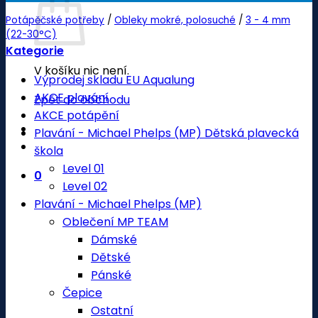
Potápěčské potřeby
/
Obleky mokré, polosuché
/
3 - 4 mm
(22-30°C)
Kategorie
V košíku nic není.
Výprodej skladu EU Aqualung
AKCE plavání
Zpět do obchodu
AKCE potápění
Plavání - Michael Phelps (MP) Dětská plavecká
škola
Level 01
0
Level 02
Plavání - Michael Phelps (MP)
Oblečení MP TEAM
Dámské
Dětské
Pánské
Čepice
Ostatní