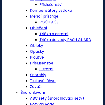
Příslušenství
Kompenzátory vztlaku
Měřící přístroje
POČÍTAČE
Oblečení
Trička a ostatní
Trička do vody RASH GUARD
Obleky
Opasky
Ploutve
Příslušenství
Ostatní
Šnorchly
Tlakové láhve
Závaží
Šnorchlování
ABC sety (šnorchlovací sety)
Boty do vody