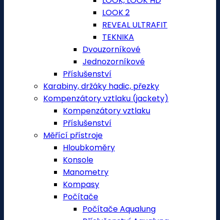
LOOK, LOOK HD
LOOK 2
REVEAL ULTRAFIT
TEKNIKA
Dvouzorníkové
Jednozorníkové
Příslušenství
Karabiny, držáky hadic, přezky
Kompenzátory vztlaku (jackety)
Kompenzátory vztlaku
Příslušenství
Měřící přístroje
Hloubkoměry
Konsole
Manometry
Kompasy
Počítače
Počítače Aqualung