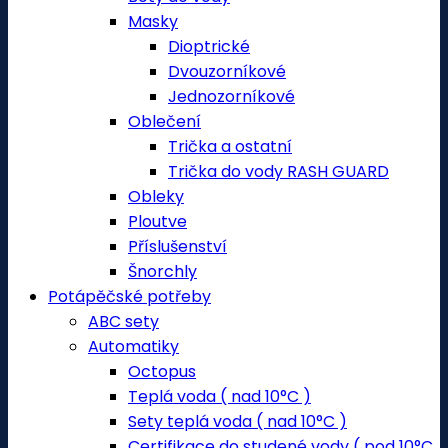
Masky
Dioptrické
Dvouzorníkové
Jednozorníkové
Oblečení
Trička a ostatní
Trička do vody RASH GUARD
Obleky
Ploutve
Příslušenství
Šnorchly
Potápěčské potřeby
ABC sety
Automatiky
Octopus
Teplá voda ( nad 10°C )
Sety teplá voda ( nad 10°C )
Certifikace do studené vody ( pod 10°C