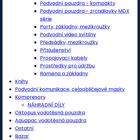
Podvodní pouzdra - kompakty
Podvodní pouzdra - zrcadlovky MDX
série
Porty, základny, mezikroužky
Podvodní video svítilny
Předsádky, mezikroužky
Příslušenství
Propojovací kabely
Prostředky pro údržbu
Ramena a základny
Knihy
Podvodní komunikace, celoobličejové masky
Kompresory
NÁHRADNÍ DÍLY
Oktopus vodotěsná pouzdra
Aquapac vodotěsná pouzdra
Ostatní
Bazar