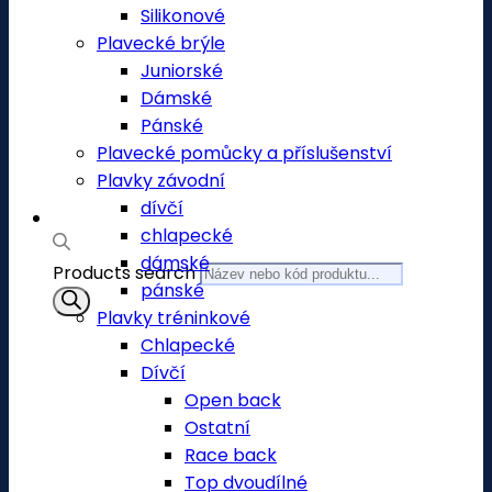
Silikonové
Plavecké brýle
Juniorské
Dámské
Pánské
Plavecké pomůcky a příslušenství
Plavky závodní
dívčí
chlapecké
dámské
Products search
pánské
Plavky tréninkové
Chlapecké
Dívčí
Open back
Ostatní
Race back
Top dvoudílné