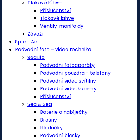
Tlakové láhve
Příslušenství
Tlakové lahve
Ventily, manifoldy
Závaží
Spare Air
Podvodní foto – video technika
SeaLife
Podvodní fotoaparáty
Podvodní pouzdra - telefony
Podvodní video svítilny
Podvodní videokamery
Příslušenství
Sea & Sea
Baterie a nabíječky
Brašny
Hledáčky
Podvodní blesky