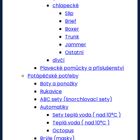
chlapecké
Slip
Brief
Boxer
Trunk
Jammer
Ostatní
dívčí
Plavecké pomůcky a příslušenství
Potápěčské potřeby
Boty a ponožky
Rukavice
ABC sety (šnorchlovací sety)
Automatiky
Sety teplá voda ( nad 10°C )
Teplá voda ( nad 10°C )
Octopus
Brýle (masky)