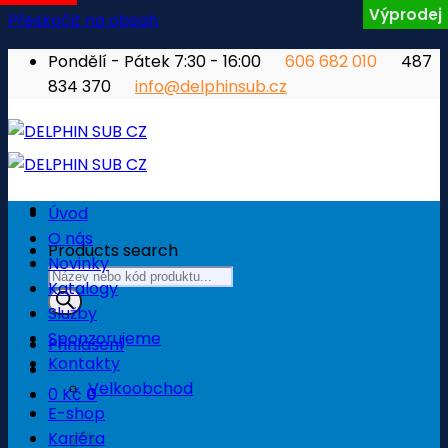
Výprodej
Přeskočit na obsah
Pondělí - Pátek 7:30 - 16:00
606 682 010
487
834 370
info@delphinsub.cz
Úvod
O nás
Products search
Novinky
Katalogy
Služby
Sponzorujeme
Přihlášení
Kontakty
Velkoobchod
0
Kč
0
E-shop
Košík
Kariéra