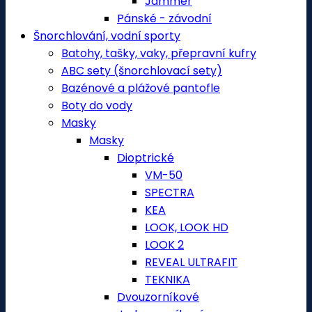
Jammer
Pánské - závodní
Šnorchlování, vodní sporty
Batohy, tašky, vaky, přepravní kufry
ABC sety (šnorchlovací sety)
Bazénové a plážové pantofle
Boty do vody
Masky
Masky
Dioptrické
VM-50
SPECTRA
KEA
LOOK, LOOK HD
LOOK 2
REVEAL ULTRAFIT
TEKNIKA
Dvouzorníkové