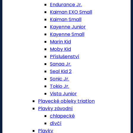
Endurance Jr.
Kaiman EXO Small
Kaiman Small
Kayenne Junior
Kayenne Small
Marin Kid
Moby Kid
Příslušenství
Sanaa Jr.
Seal Kid 2
Sonic Jr.
Tokio Jr.
Vista Junior
Plavecké obleky triatlon
Plavky závodní
chlapecké
dívčí
Plavky