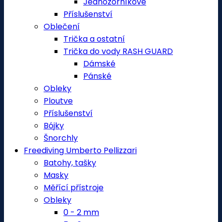
Jednozorníkové
Příslušenství
Oblečení
Trička a ostatní
Trička do vody RASH GUARD
Dámské
Pánské
Obleky
Ploutve
Příslušenství
Bójky
Šnorchly
Freediving Umberto Pellizzari
Batohy, tašky
Masky
Měřící přístroje
Obleky
0 - 2 mm