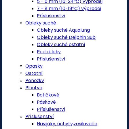
5 - 6 mm (16-24°C) výprodej
7 - 8 mm (10-18°C) výprodej
Příslušenství
Obleky suché
Obleky suché Aqualung
Obleky suché Delphin Sub
Obleky suché ostatní
Podobleky
Příslušenství
Opasky
Ostatní
Ponožky
Ploutve
Botičkové
Páskové
Příslušenství
Příslušenství
Navijáky, úchyty,zesilovače