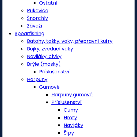
Ostatní
Rukavice
Šnorchly
Závaží
Spearfishing
Batohy, tašky, vaky, přepravní kufry
Bójky, zvedací vaky
Navijáky, cívky
Brýle (masky)
Příslušenství
Harpuny
Gumové
Harpuny gumové
Příslušenství
Gumy
Hroty
Navijáky
Šípy