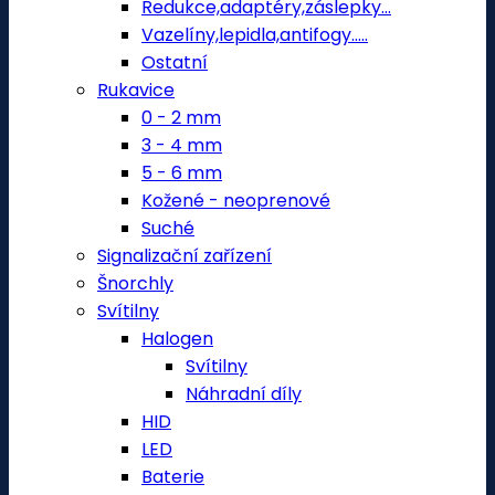
Redukce,adaptéry,záslepky...
Vazelíny,lepidla,antifogy.....
Ostatní
Rukavice
0 - 2 mm
3 - 4 mm
5 - 6 mm
Kožené - neoprenové
Suché
Signalizační zařízení
Šnorchly
Svítilny
Halogen
Svítilny
Náhradní díly
HID
LED
Baterie