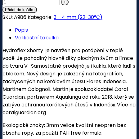
Přidat do košíku
SKU:
A986
Kategorie:
3 - 4 mm (22-30°C)
Popis
Velikostní tabulka
Hydroflex Shorty je navržen pro potápění v teplé
vodě. Je pohodlný hlavně díky plochým švům a límce
do tvaru V. Samostatně prodejná je i kukla, která ladí s
oblekem. Nový design je založený na fotografiích,
zachycených na korálovém útesu Flores Indonesia,
Martinem Colognoli. Martin je spoluzakladatel Coral
Guardian, partnerem Aqualungu od roku 2013, který se
zabývá ochranou korálových útesů v Indonésii. Více na:
coralguardian.org
Ekologické znaky: 3mm velice kvalitní neopren bez
obsahu ropy, za použití PAH free formula.