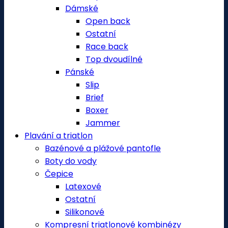
Dámské
Open back
Ostatní
Race back
Top dvoudílné
Pánské
Slip
Brief
Boxer
Jammer
Plavání a triatlon
Bazénové a plážové pantofle
Boty do vody
Čepice
Latexové
Ostatní
Silikonové
Kompresní triatlonové kombinézy