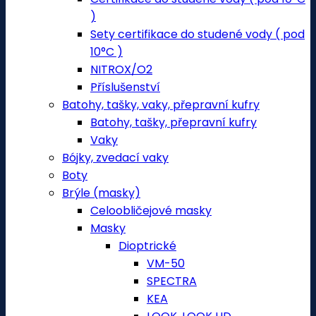
)
Sety certifikace do studené vody ( pod
10°C )
NITROX/O2
Příslušenství
Batohy, tašky, vaky, přepravní kufry
Batohy, tašky, přepravní kufry
Vaky
Bójky, zvedací vaky
Boty
Brýle (masky)
Celoobličejové masky
Masky
Dioptrické
VM-50
SPECTRA
KEA