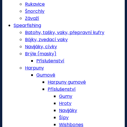
Rukavice
Šnorchly
Závaží
Spearfishing
Batohy, tašky, vaky, přepravní kufry
Bójky, zvedací vaky
Navijáky, cívky
Brýle (masky)
Příslušenství
Harpuny
Gumové
Harpuny gumové
Příslušenství
Gumy
Hroty
Navijáky
Šípy
Wishbones