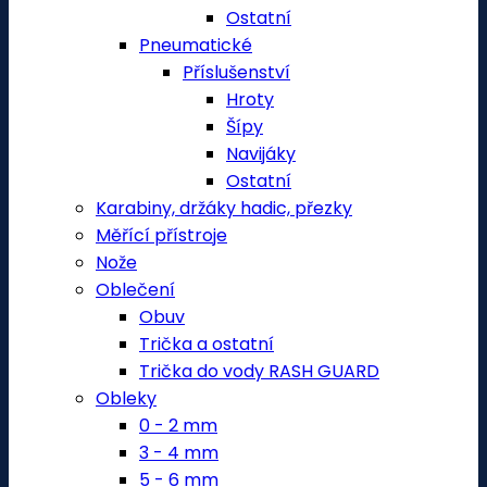
Ostatní
Pneumatické
Příslušenství
Hroty
Šípy
Navijáky
Ostatní
Karabiny, držáky hadic, přezky
Měřící přístroje
Nože
Oblečení
Obuv
Trička a ostatní
Trička do vody RASH GUARD
Obleky
0 - 2 mm
3 - 4 mm
5 - 6 mm