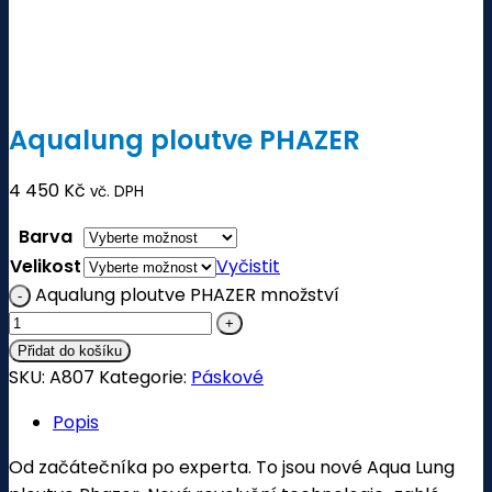
Aqualung ploutve PHAZER
4 450
Kč
vč. DPH
Barva
Velikost
Vyčistit
Aqualung ploutve PHAZER množství
Přidat do košíku
SKU:
A807
Kategorie:
Páskové
Popis
Od začátečníka po experta. To jsou nové Aqua Lung