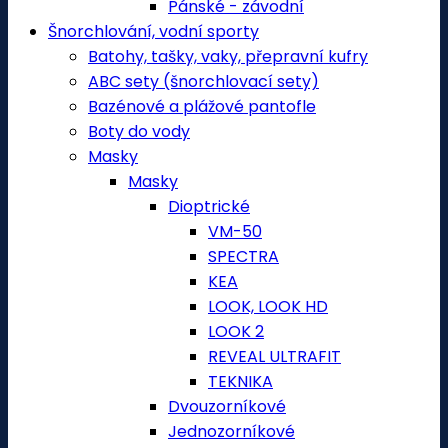
Pánské - závodní
Šnorchlování, vodní sporty
Batohy, tašky, vaky, přepravní kufry
ABC sety (šnorchlovací sety)
Bazénové a plážové pantofle
Boty do vody
Masky
Masky
Dioptrické
VM-50
SPECTRA
KEA
LOOK, LOOK HD
LOOK 2
REVEAL ULTRAFIT
TEKNIKA
Dvouzorníkové
Jednozorníkové