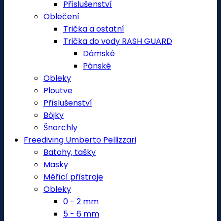
Příslušenství
Oblečení
Trička a ostatní
Trička do vody RASH GUARD
Dámské
Pánské
Obleky
Ploutve
Příslušenství
Bójky
Šnorchly
Freediving Umberto Pellizzari
Batohy, tašky
Masky
Měřící přístroje
Obleky
0 - 2 mm
5 - 6 mm