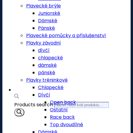
Plavecké brýle
Juniorské
Dámské
Pánské
Plavecké pomůcky a příslušenství
Plavky závodní
dívčí
chlapecké
dámské
pánské
Plavky tréninkové
Chlapecké
Dívčí
Open back
Products search
Ostatní
Race back
Top dvoudílné
Dámské