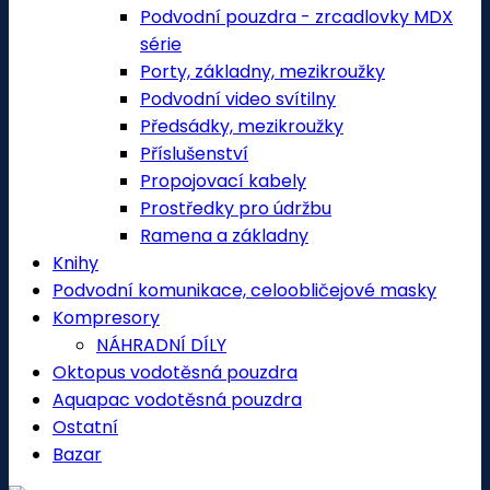
Podvodní pouzdra - zrcadlovky MDX
série
Porty, základny, mezikroužky
Podvodní video svítilny
Předsádky, mezikroužky
Příslušenství
Propojovací kabely
Prostředky pro údržbu
Ramena a základny
Knihy
Podvodní komunikace, celoobličejové masky
Kompresory
NÁHRADNÍ DÍLY
Oktopus vodotěsná pouzdra
Aquapac vodotěsná pouzdra
Ostatní
Bazar