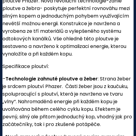
ploutve Phazer. Nová revoluční technologie-zahlé
ploutve a žebra- poskytuje perfektní rovnováhu mezi
silným kopem a jednoduchým pohybem využívajícím
nevětší možnou energii. Konstrukce je navržena a
vyrobena ze tří materiálů a vylepšeného systému
odtokových kanálků. Vše ohledně této ploutve je
sestaveno a navrženo k optimalizaci energie, kterou
vynaložíte a při každém kopu.
Specifikace ploutví:
–
Technologie zahnuté ploutve a žeber
: Strana žeber
je srdcem ploutví Phazer. Části žeber jsou z kaučuku,
spolupracující s ploutví, která je navržena ve tvaru
„vlny“. Nahromaděná energie při každém kopu je
uvolňována během celého cyklu kopu. Efektem je
pevný, silný ale přitom jednoduchý kop, vhodný jak pro
začátečníky, tak i pro zkušené potápěče.