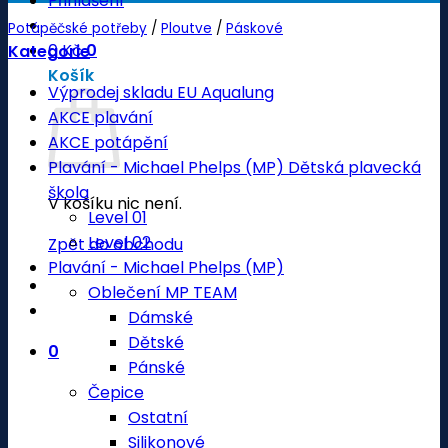
Přihlášení
Potápěčské potřeby
/
Ploutve
/
Páskové
0
Kč
0
Kategorie
Košík
Výprodej skladu EU Aqualung
AKCE plavání
AKCE potápění
Plavání - Michael Phelps (MP) Dětská plavecká
škola
V košíku nic není.
Level 01
Level 02
Zpět do obchodu
Plavání - Michael Phelps (MP)
Oblečení MP TEAM
Dámské
Dětské
0
Pánské
Čepice
Ostatní
Silikonové