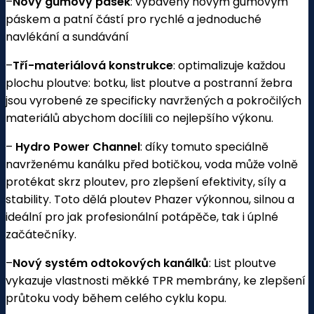
–
Nový gumový pásek
: vybavený novým gumovým
páskem a patní částí pro rychlé a jednoduché
navlékání a sundávání
–
Tří-materiálová konstrukce
: optimalizuje každou
plochu ploutve: botku, list ploutve a postranní žebra
jsou vyrobené ze specificky navržených a pokročilých
materiálů abychom docílili co nejlepšího výkonu.
–
Hydro Power Channel
: díky tomuto speciálně
navrženému kanálku před botičkou, voda může volně
protékat skrz ploutev, pro zlepšení efektivity, síly a
stability. Toto dělá ploutev Phazer výkonnou, silnou a
ideální pro jak profesionální potápěče, tak i úplné
začátečníky.
–
Nový systém odtokových kanálků
: List ploutve
vykazuje vlastnosti měkké TPR membrány, ke zlepšení
průtoku vody během celého cyklu kopu.