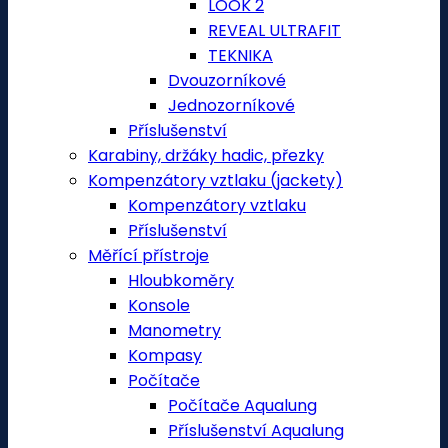
LOOK 2
REVEAL ULTRAFIT
TEKNIKA
Dvouzorníkové
Jednozorníkové
Příslušenství
Karabiny, držáky hadic, přezky
Kompenzátory vztlaku (jackety)
Kompenzátory vztlaku
Příslušenství
Měřící přístroje
Hloubkoměry
Konsole
Manometry
Kompasy
Počítače
Počítače Aqualung
Příslušenství Aqualung