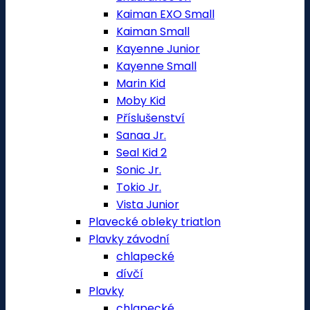
Kaiman EXO Small
Kaiman Small
Kayenne Junior
Kayenne Small
Marin Kid
Moby Kid
Příslušenství
Sanaa Jr.
Seal Kid 2
Sonic Jr.
Tokio Jr.
Vista Junior
Plavecké obleky triatlon
Plavky závodní
chlapecké
dívčí
Plavky
chlapecké