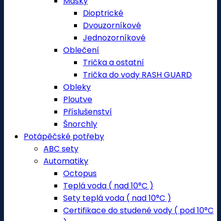
Masky
Dioptrické
Dvouzorníkové
Jednozorníkové
Oblečení
Trička a ostatní
Trička do vody RASH GUARD
Obleky
Ploutve
Příslušenství
Šnorchly
Potápěčské potřeby
ABC sety
Automatiky
Octopus
Teplá voda ( nad 10°C )
Sety teplá voda ( nad 10°C )
Certifikace do studené vody ( pod 10°C