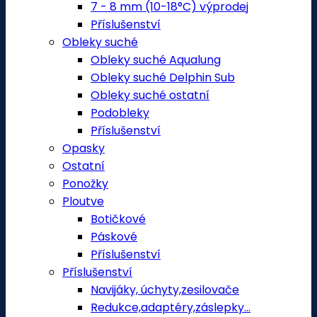
7 - 8 mm (10-18°C) výprodej
Příslušenství
Obleky suché
Obleky suché Aqualung
Obleky suché Delphin Sub
Obleky suché ostatní
Podobleky
Příslušenství
Opasky
Ostatní
Ponožky
Ploutve
Botičkové
Páskové
Příslušenství
Příslušenství
Navijáky, úchyty,zesilovače
Redukce,adaptéry,záslepky...