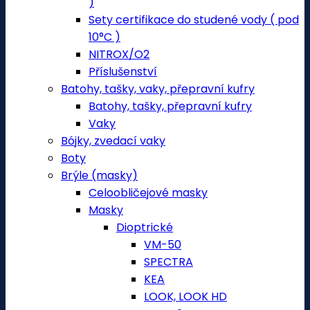
)
Sety certifikace do studené vody ( pod
10°C )
NITROX/O2
Příslušenství
Batohy, tašky, vaky, přepravní kufry
Batohy, tašky, přepravní kufry
Vaky
Bójky, zvedací vaky
Boty
Brýle (masky)
Celoobličejové masky
Masky
Dioptrické
VM-50
SPECTRA
KEA
LOOK, LOOK HD