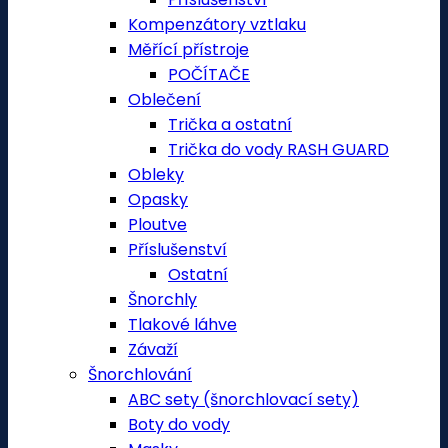
Kompenzátory vztlaku
Měřící přístroje
POČÍTAČE
Oblečení
Trička a ostatní
Trička do vody RASH GUARD
Obleky
Opasky
Ploutve
Příslušenství
Ostatní
Šnorchly
Tlakové láhve
Závaží
Šnorchlování
ABC sety (šnorchlovací sety)
Boty do vody