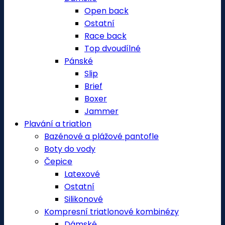
Open back
Ostatní
Race back
Top dvoudílné
Pánské
Slip
Brief
Boxer
Jammer
Plavání a triatlon
Bazénové a plážové pantofle
Boty do vody
Čepice
Latexové
Ostatní
Silikonové
Kompresní triatlonové kombinézy
Dámské