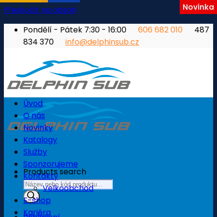
Novinka
Přeskočit na obsah
Pondělí - Pátek 7:30 - 16:00
606 682 010
487
834 370
info@delphinsub.cz
Úvod
O nás
Novinky
Katalogy
Služby
Sponzorujeme
Products search
Kontakty
Velkoobchod
E-shop
Kariéra