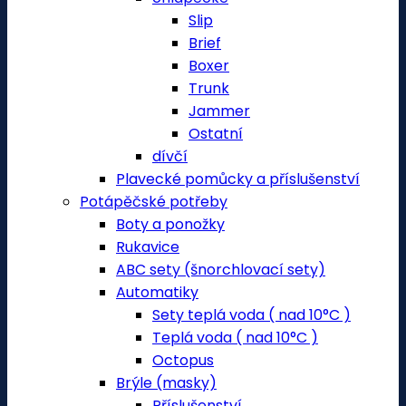
Slip
Brief
Boxer
Trunk
Jammer
Ostatní
dívčí
Plavecké pomůcky a příslušenství
Potápěčské potřeby
Boty a ponožky
Rukavice
ABC sety (šnorchlovací sety)
Automatiky
Sety teplá voda ( nad 10°C )
Teplá voda ( nad 10°C )
Octopus
Brýle (masky)
Příslušenství