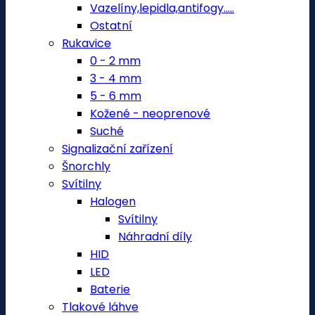
Vazelíny,lepidla,antifogy.....
Ostatní
Rukavice
0 - 2 mm
3 - 4 mm
5 - 6 mm
Kožené - neoprenové
Suché
Signalizační zařízení
Šnorchly
Svítilny
Halogen
Svítilny
Náhradní díly
HID
LED
Baterie
Tlakové láhve