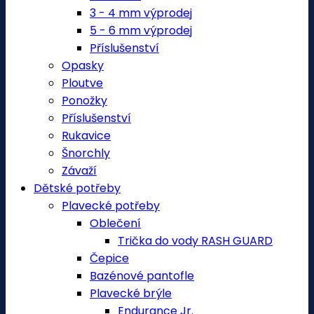
3 - 4 mm výprodej
5 - 6 mm výprodej
Příslušenství
Opasky
Ploutve
Ponožky
Příslušenství
Rukavice
Šnorchly
Závaží
Dětské potřeby
Plavecké potřeby
Oblečení
Trička do vody RASH GUARD
Čepice
Bazénové pantofle
Plavecké brýle
Endurance Jr.