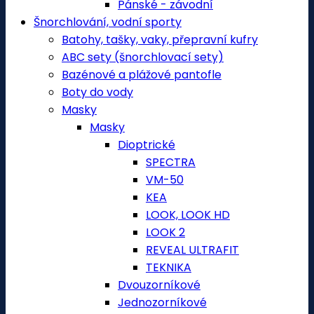
Pánské - závodní
Šnorchlování, vodní sporty
Batohy, tašky, vaky, přepravní kufry
ABC sety (šnorchlovací sety)
Bazénové a plážové pantofle
Boty do vody
Masky
Masky
Dioptrické
SPECTRA
VM-50
KEA
LOOK, LOOK HD
LOOK 2
REVEAL ULTRAFIT
TEKNIKA
Dvouzorníkové
Jednozorníkové