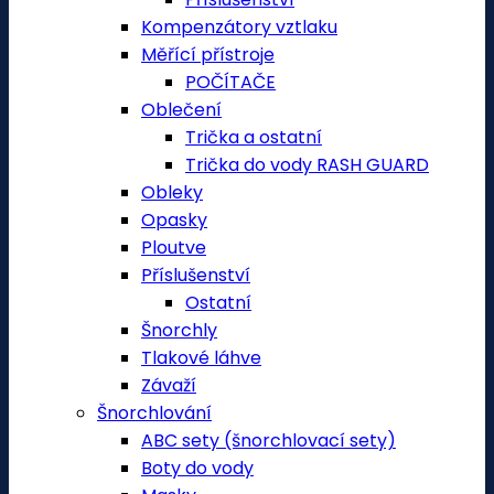
Kompenzátory vztlaku
Měřící přístroje
POČÍTAČE
Oblečení
Trička a ostatní
Trička do vody RASH GUARD
Obleky
Opasky
Ploutve
Příslušenství
Ostatní
Šnorchly
Tlakové láhve
Závaží
Šnorchlování
ABC sety (šnorchlovací sety)
Boty do vody