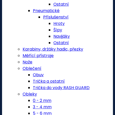
Ostatní
Pneumatické
Příslušenství
Hroty
Šípy
Navijáky
Ostatní
Karabiny, držáky hadic, přezky
Měřící přístroje
Nože
Oblečení
Obuv
Trička a ostatní
Trička do vody RASH GUARD
Obleky
0 - 2 mm
3 - 4 mm
5 - 6 mm