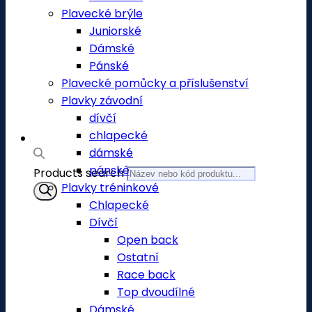
Plavecké brýle
Juniorské
Dámské
Pánské
Plavecké pomůcky a příslušenství
Plavky závodní
dívčí
chlapecké
dámské
pánské
Products search
Plavky tréninkové
Chlapecké
Dívčí
Open back
Ostatní
Race back
Top dvoudílné
Dámské