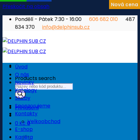
Nová cena
Přeskočit na obsah
Pondělí - Pátek 7:30 - 16:00
606 682 010
487
834 370
info@delphinsub.cz
Úvod
O nás
Products search
Novinky
Katalogy
Služby
Sponzorujeme
Přihlášení
Kontakty
Velkoobchod
0
Kč
0
E-shop
Košík
Kariéra