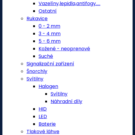
Vazelíny,lepidla,antifogy.....
Ostatní
Rukavice
0 - 2 mm
3 - 4 mm
5 - 6 mm
Kožené - neoprenové
Suché
Signalizační zařízení
Šnorchly
Svítilny
Halogen
Svítilny
Náhradní díly
HID
LED
Baterie
Tlakové láhve