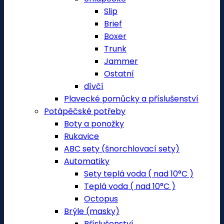
Slip
Brief
Boxer
Trunk
Jammer
Ostatní
dívčí
Plavecké pomůcky a příslušenství
Potápěčské potřeby
Boty a ponožky
Rukavice
ABC sety (šnorchlovací sety)
Automatiky
Sety teplá voda ( nad 10°C )
Teplá voda ( nad 10°C )
Octopus
Brýle (masky)
Příslušenství