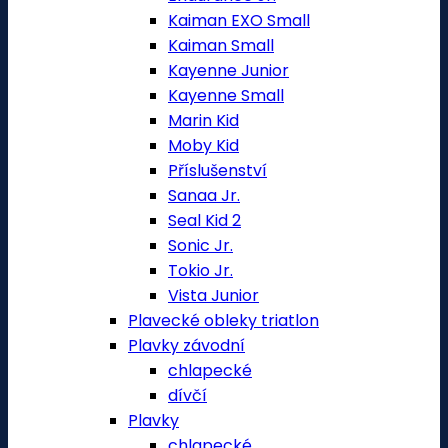
Kaiman EXO Small
Kaiman Small
Kayenne Junior
Kayenne Small
Marin Kid
Moby Kid
Příslušenství
Sanaa Jr.
Seal Kid 2
Sonic Jr.
Tokio Jr.
Vista Junior
Plavecké obleky triatlon
Plavky závodní
chlapecké
dívčí
Plavky
chlapecké