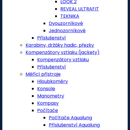
LOOK 2
REVEAL ULTRAFIT
TEKNIKA
Dvouzorníkové
Jednozorníkové
Příslušenství
Karabiny, držáky hadic, přezky
Kompenzátory vztlaku (jackety)
Kompenzátory vztlaku
Příslušenství
Měřící přístroje
Hloubkoměry
Konsole
Manometry
Kompasy
Počítače
Počítače Aqualung
Příslušenství Aqualung