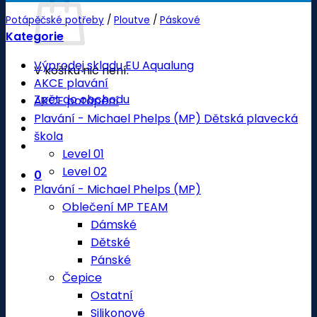
Potápěčské potřeby
/
Ploutve
/
Páskové
Kategorie
Výprodej skladu EU Aqualung
V košíku nic není.
AKCE plavání
Zpět do obchodu
AKCE potápění
Plavání - Michael Phelps (MP) Dětská plavecká
škola
Level 01
Level 02
0
Plavání - Michael Phelps (MP)
Oblečení MP TEAM
Dámské
Dětské
Pánské
Čepice
Ostatní
Silikonové