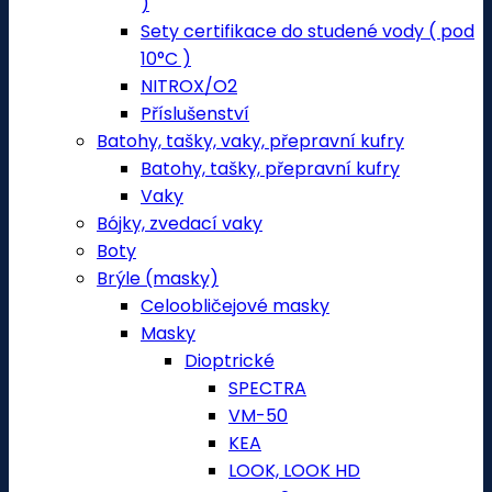
)
Sety certifikace do studené vody ( pod
10°C )
NITROX/O2
Příslušenství
Batohy, tašky, vaky, přepravní kufry
Batohy, tašky, přepravní kufry
Vaky
Bójky, zvedací vaky
Boty
Brýle (masky)
Celoobličejové masky
Masky
Dioptrické
SPECTRA
VM-50
KEA
LOOK, LOOK HD