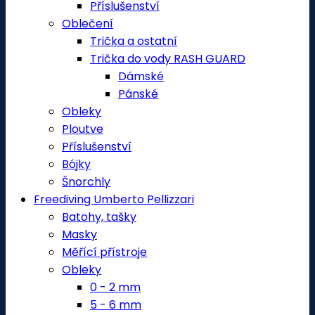
Příslušenství
Oblečení
Trička a ostatní
Trička do vody RASH GUARD
Dámské
Pánské
Obleky
Ploutve
Příslušenství
Bójky
Šnorchly
Freediving Umberto Pellizzari
Batohy, tašky
Masky
Měřící přístroje
Obleky
0 - 2 mm
5 - 6 mm