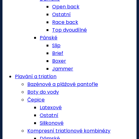
Open back
Ostatní
Race back
Top dvoudílné
Pánské
Slip
Brief
Boxer
Jammer
Plavání a triatlon
Bazénové a plážové pantofle
Boty do vody
Čepice
Latexové
Ostatní
Silikonové
Kompresní triatlonové kombinézy
Dámské