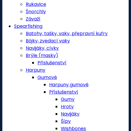
Rukavice
Šnorchly
Závaží
Spearfishing
Batohy, tašky, vaky, přepravní kufry
Bójky, zvedací vaky
Navijáky, cívky
Brýle (masky)
Příslušenství
Harpuny
Gumové
Harpuny gumové
Příslušenství
Gumy
Hroty
Navijáky
Šípy
Wishbones