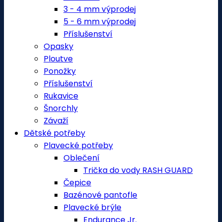
3 - 4 mm výprodej
5 - 6 mm výprodej
Příslušenství
Opasky
Ploutve
Ponožky
Příslušenství
Rukavice
Šnorchly
Závaží
Dětské potřeby
Plavecké potřeby
Oblečení
Trička do vody RASH GUARD
Čepice
Bazénové pantofle
Plavecké brýle
Endurance Jr.