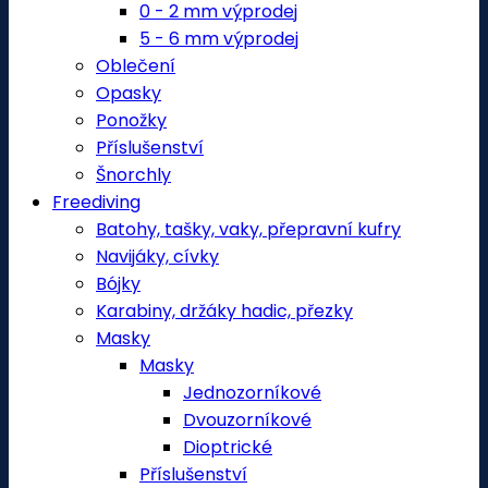
0 - 2 mm výprodej
5 - 6 mm výprodej
Oblečení
Opasky
Ponožky
Příslušenství
Šnorchly
Freediving
Batohy, tašky, vaky, přepravní kufry
Navijáky, cívky
Bójky
Karabiny, držáky hadic, přezky
Masky
Masky
Jednozorníkové
Dvouzorníkové
Dioptrické
Příslušenství