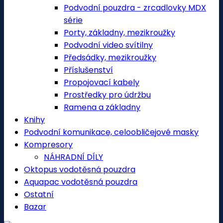
Podvodní pouzdra - zrcadlovky MDX
série
Porty, základny, mezikroužky
Podvodní video svítilny
Předsádky, mezikroužky
Příslušenství
Propojovací kabely
Prostředky pro údržbu
Ramena a základny
Knihy
Podvodní komunikace, celoobličejové masky
Kompresory
NÁHRADNÍ DÍLY
Oktopus vodotěsná pouzdra
Aquapac vodotěsná pouzdra
Ostatní
Bazar