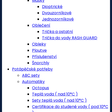
Masky
Dioptrické
Dvouzorníkové
Jednozorníkové
Oblečení
Trička a ostatní
Trička do vody RASH GUARD
Obleky
Ploutve
Příslušenství
Šnorchly
Potápěčské potřeby
ABC sety
Automatiky
Octopus
Teplá voda ( nad 10°C )
Sety teplá voda ( nad 10°C )
Certifikace do studené vody ( pod 10°C