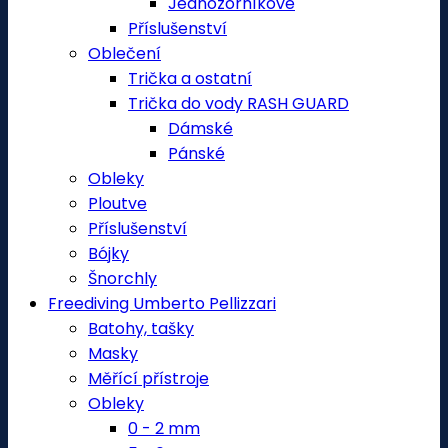
Jednozorníkové
Příslušenství
Oblečení
Trička a ostatní
Trička do vody RASH GUARD
Dámské
Pánské
Obleky
Ploutve
Příslušenství
Bójky
Šnorchly
Freediving Umberto Pellizzari
Batohy, tašky
Masky
Měřící přístroje
Obleky
0 - 2 mm