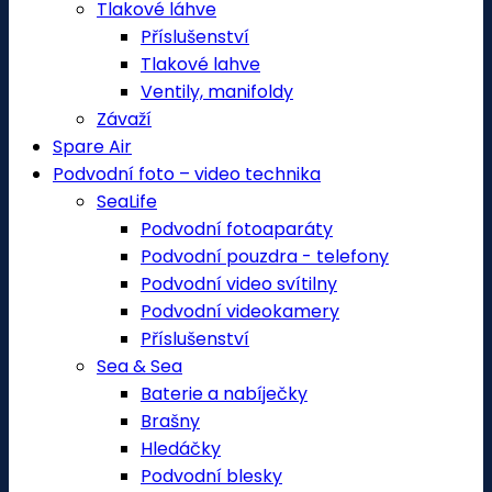
Tlakové láhve
Příslušenství
Tlakové lahve
Ventily, manifoldy
Závaží
Spare Air
Podvodní foto – video technika
SeaLife
Podvodní fotoaparáty
Podvodní pouzdra - telefony
Podvodní video svítilny
Podvodní videokamery
Příslušenství
Sea & Sea
Baterie a nabíječky
Brašny
Hledáčky
Podvodní blesky