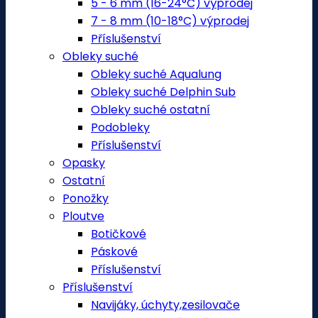
5 - 6 mm (16-24°C) výprodej
7 - 8 mm (10-18°C) výprodej
Příslušenství
Obleky suché
Obleky suché Aqualung
Obleky suché Delphin Sub
Obleky suché ostatní
Podobleky
Příslušenství
Opasky
Ostatní
Ponožky
Ploutve
Botičkové
Páskové
Příslušenství
Příslušenství
Navijáky, úchyty,zesilovače