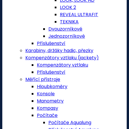
LOOK, LOOK HD
LOOK 2
REVEAL ULTRAFIT
TEKNIKA
Dvouzorníkové
Jednozorníkové
Příslušenství
Karabiny, držáky hadic, přezky
Kompenzátory vztlaku (jackety)
Kompenzátory vztlaku
Příslušenství
Měřící přístroje
Hloubkoměry
Konsole
Manometry
Kompasy
Počítače
Počítače Aqualung