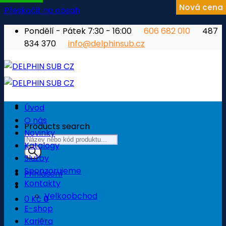
Nová cena
Přeskočit na obsah
Pondělí - Pátek 7:30 - 16:00
606 682 010
487
834 370
info@delphinsub.cz
Úvod
O nás
Products search
Novinky
Katalogy
Služby
Sponzorujeme
Přihlášení
Kontakty
Velkoobchod
0
Kč
0
E-shop
Košík
Kariéra