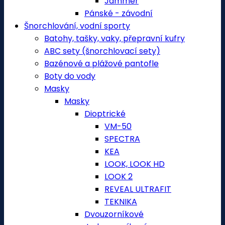
Jammer
Pánské - závodní
Šnorchlování, vodní sporty
Batohy, tašky, vaky, přepravní kufry
ABC sety (šnorchlovací sety)
Bazénové a plážové pantofle
Boty do vody
Masky
Masky
Dioptrické
VM-50
SPECTRA
KEA
LOOK, LOOK HD
LOOK 2
REVEAL ULTRAFIT
TEKNIKA
Dvouzorníkové