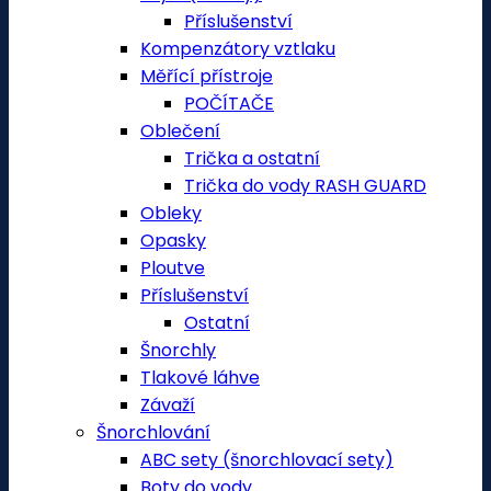
Příslušenství
Kompenzátory vztlaku
Měřící přístroje
POČÍTAČE
Oblečení
Trička a ostatní
Trička do vody RASH GUARD
Obleky
Opasky
Ploutve
Příslušenství
Ostatní
Šnorchly
Tlakové láhve
Závaží
Šnorchlování
ABC sety (šnorchlovací sety)
Boty do vody