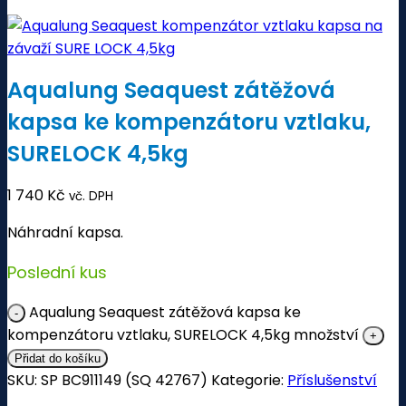
Aqualung Seaquest zátěžová
kapsa ke kompenzátoru vztlaku,
SURELOCK 4,5kg
1 740
Kč
vč. DPH
Náhradní kapsa.
Poslední kus
Aqualung Seaquest zátěžová kapsa ke
kompenzátoru vztlaku, SURELOCK 4,5kg množství
Přidat do košíku
SKU:
SP BC911149 (SQ 42767)
Kategorie:
Příslušenství