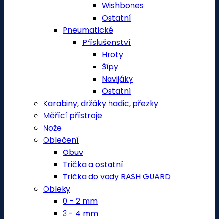
Wishbones
Ostatní
Pneumatické
Příslušenství
Hroty
Šípy
Navijáky
Ostatní
Karabiny, držáky hadic, přezky
Měřící přístroje
Nože
Oblečení
Obuv
Trička a ostatní
Trička do vody RASH GUARD
Obleky
0 - 2 mm
3 - 4 mm