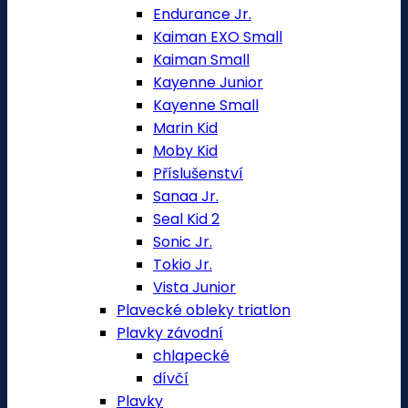
Endurance Jr.
Kaiman EXO Small
Kaiman Small
Kayenne Junior
Kayenne Small
Marin Kid
Moby Kid
Příslušenství
Sanaa Jr.
Seal Kid 2
Sonic Jr.
Tokio Jr.
Vista Junior
Plavecké obleky triatlon
Plavky závodní
chlapecké
dívčí
Plavky