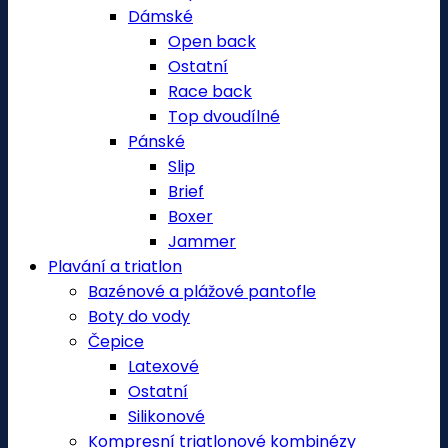
Dámské
Open back
Ostatní
Race back
Top dvoudílné
Pánské
Slip
Brief
Boxer
Jammer
Plavání a triatlon
Bazénové a plážové pantofle
Boty do vody
Čepice
Latexové
Ostatní
Silikonové
Kompresní triatlonové kombinézy