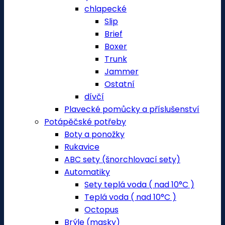
chlapecké
Slip
Brief
Boxer
Trunk
Jammer
Ostatní
dívčí
Plavecké pomůcky a příslušenství
Potápěčské potřeby
Boty a ponožky
Rukavice
ABC sety (šnorchlovací sety)
Automatiky
Sety teplá voda ( nad 10°C )
Teplá voda ( nad 10°C )
Octopus
Brýle (masky)