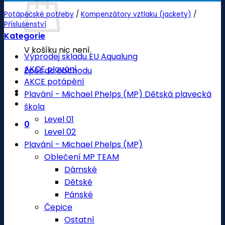
Potápěčské potřeby
/
Kompenzátory vztlaku (jackety)
/
Příslušenství
Kategorie
V košíku nic není.
Výprodej skladu EU Aqualung
AKCE plavání
Zpět do obchodu
AKCE potápění
Plavání - Michael Phelps (MP) Dětská plavecká
škola
Level 01
0
Level 02
Plavání - Michael Phelps (MP)
Oblečení MP TEAM
Dámské
Dětské
Pánské
Čepice
Ostatní