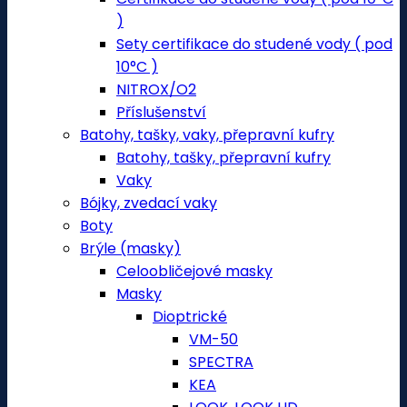
)
Sety certifikace do studené vody ( pod
10°C )
NITROX/O2
Příslušenství
Batohy, tašky, vaky, přepravní kufry
Batohy, tašky, přepravní kufry
Vaky
Bójky, zvedací vaky
Boty
Brýle (masky)
Celoobličejové masky
Masky
Dioptrické
VM-50
SPECTRA
KEA