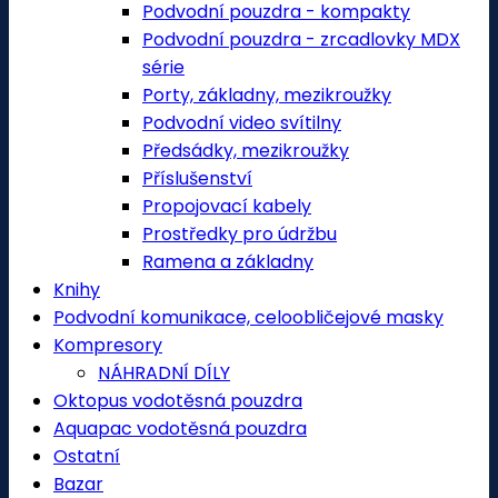
Podvodní pouzdra - kompakty
Podvodní pouzdra - zrcadlovky MDX
série
Porty, základny, mezikroužky
Podvodní video svítilny
Předsádky, mezikroužky
Příslušenství
Propojovací kabely
Prostředky pro údržbu
Ramena a základny
Knihy
Podvodní komunikace, celoobličejové masky
Kompresory
NÁHRADNÍ DÍLY
Oktopus vodotěsná pouzdra
Aquapac vodotěsná pouzdra
Ostatní
Bazar