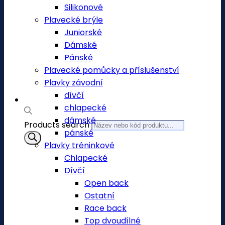
Silikonové
Plavecké brýle
Juniorské
Dámské
Pánské
Plavecké pomůcky a příslušenství
Plavky závodní
dívčí
chlapecké
dámské
Products search
pánské
Plavky tréninkové
Chlapecké
Dívčí
Open back
Ostatní
Race back
Top dvoudílné