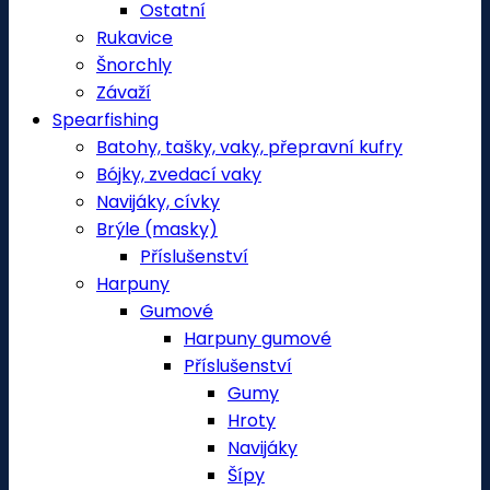
Ostatní
Rukavice
Šnorchly
Závaží
Spearfishing
Batohy, tašky, vaky, přepravní kufry
Bójky, zvedací vaky
Navijáky, cívky
Brýle (masky)
Příslušenství
Harpuny
Gumové
Harpuny gumové
Příslušenství
Gumy
Hroty
Navijáky
Šípy