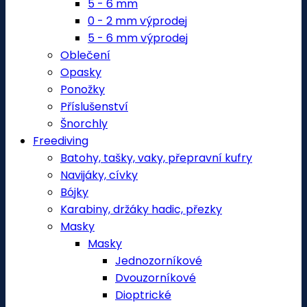
5 - 6 mm
0 - 2 mm výprodej
5 - 6 mm výprodej
Oblečení
Opasky
Ponožky
Příslušenství
Šnorchly
Freediving
Batohy, tašky, vaky, přepravní kufry
Navijáky, cívky
Bójky
Karabiny, držáky hadic, přezky
Masky
Masky
Jednozorníkové
Dvouzorníkové
Dioptrické