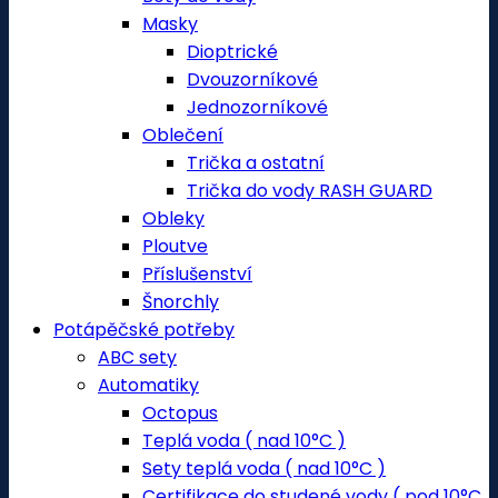
Masky
Dioptrické
Dvouzorníkové
Jednozorníkové
Oblečení
Trička a ostatní
Trička do vody RASH GUARD
Obleky
Ploutve
Příslušenství
Šnorchly
Potápěčské potřeby
ABC sety
Automatiky
Octopus
Teplá voda ( nad 10°C )
Sety teplá voda ( nad 10°C )
Certifikace do studené vody ( pod 10°C