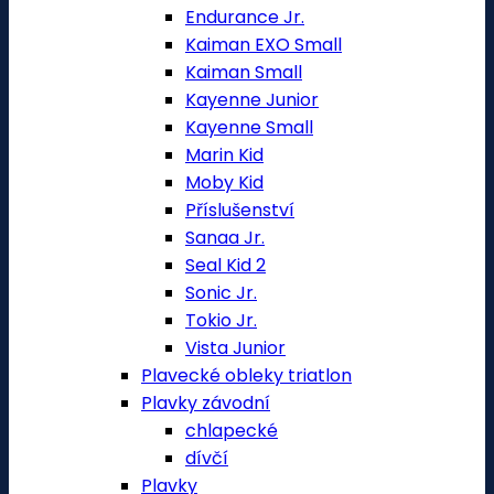
Endurance Jr.
Kaiman EXO Small
Kaiman Small
Kayenne Junior
Kayenne Small
Marin Kid
Moby Kid
Příslušenství
Sanaa Jr.
Seal Kid 2
Sonic Jr.
Tokio Jr.
Vista Junior
Plavecké obleky triatlon
Plavky závodní
chlapecké
dívčí
Plavky