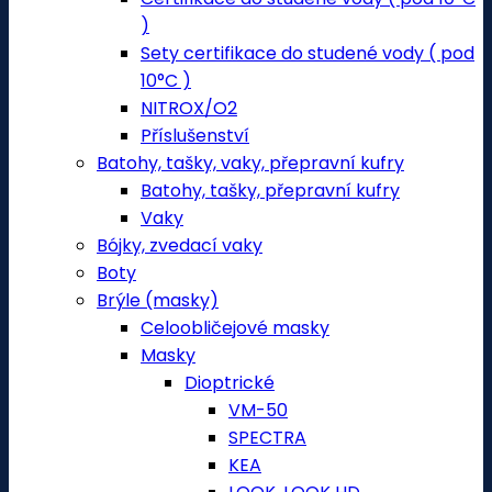
)
Sety certifikace do studené vody ( pod
10°C )
NITROX/O2
Příslušenství
Batohy, tašky, vaky, přepravní kufry
Batohy, tašky, přepravní kufry
Vaky
Bójky, zvedací vaky
Boty
Brýle (masky)
Celoobličejové masky
Masky
Dioptrické
VM-50
SPECTRA
KEA