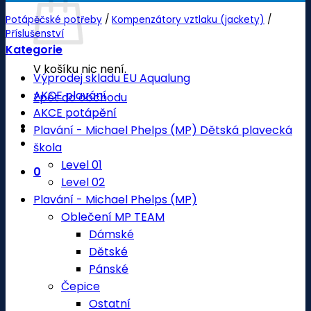
Potápěčské potřeby
/
Kompenzátory vztlaku (jackety)
/
Příslušenství
Kategorie
V košíku nic není.
Výprodej skladu EU Aqualung
AKCE plavání
Zpět do obchodu
AKCE potápění
Plavání - Michael Phelps (MP) Dětská plavecká
škola
Level 01
0
Level 02
Plavání - Michael Phelps (MP)
Oblečení MP TEAM
Dámské
Dětské
Pánské
Čepice
Ostatní