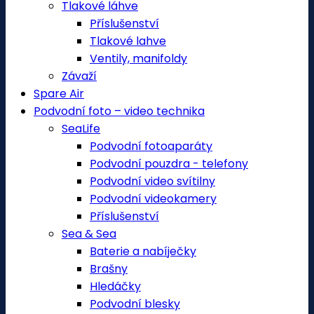
Tlakové láhve
Příslušenství
Tlakové lahve
Ventily, manifoldy
Závaží
Spare Air
Podvodní foto – video technika
SeaLife
Podvodní fotoaparáty
Podvodní pouzdra - telefony
Podvodní video svítilny
Podvodní videokamery
Příslušenství
Sea & Sea
Baterie a nabíječky
Brašny
Hledáčky
Podvodní blesky