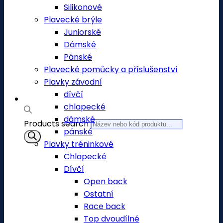
Silikonové
Plavecké brýle
Juniorské
Dámské
Pánské
Plavecké pomůcky a příslušenství
Plavky závodní
dívčí
chlapecké
dámské
Products search
pánské
Plavky tréninkové
Chlapecké
Dívčí
Open back
Ostatní
Race back
Top dvoudílné