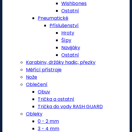
Wishbones
Ostatní
Pneumatické
Příslušenství
Hroty
Šípy
Navijáky
Ostatní
Karabiny, držáky hadic, přezky
Měřící přístroje
Nože
Oblečení
Obuv
Trička a ostatní
Trička do vody RASH GUARD
Obleky
0 - 2 mm
3 - 4 mm