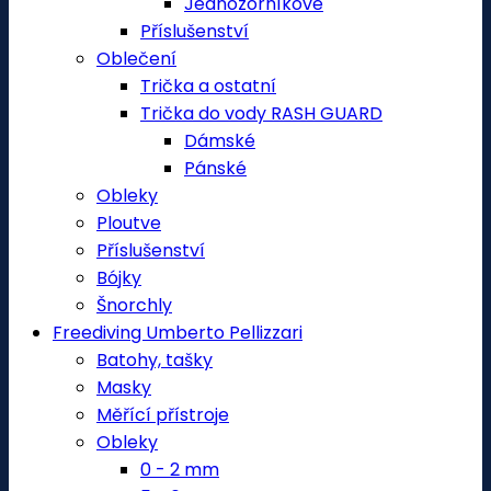
Jednozorníkové
Příslušenství
Oblečení
Trička a ostatní
Trička do vody RASH GUARD
Dámské
Pánské
Obleky
Ploutve
Příslušenství
Bójky
Šnorchly
Freediving Umberto Pellizzari
Batohy, tašky
Masky
Měřící přístroje
Obleky
0 - 2 mm