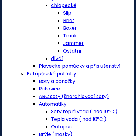
chlapecké
Slip
Brief
Boxer
Trunk
Jammer
Ostatní
dívčí
Plavecké pomůcky a příslušenství
Potápěčské potřeby
Boty a ponožky
Rukavice
ABC sety (šnorchlovací sety)
Automatiky
Sety teplá voda ( nad 10°C )
Teplá voda ( nad 10°C )
Octopus
Brýle (masky)