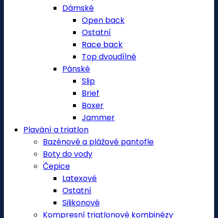
Dámské
Open back
Ostatní
Race back
Top dvoudílné
Pánské
Slip
Brief
Boxer
Jammer
Plavání a triatlon
Bazénové a plážové pantofle
Boty do vody
Čepice
Latexové
Ostatní
Silikonové
Kompresní triatlonové kombinézy