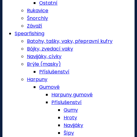
Ostatní
Rukavice
Šnorchly
Závaží
Spearfishing
Batohy, tašky, vaky, přepravní kufry
Bójky, zvedací vaky
Navijáky, cívky
Brýle (masky)
Příslušenství
Harpuny
Gumové
Harpuny gumové
Příslušenství
Gumy
Hroty
Navijáky
Šípy