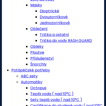
Masky
Dioptrické
Dvouzorníkové
Jednozorníkové
Oblečení
Trička a ostatní
Trička do vody RASH GUARD
Obleky
Ploutve
Příslušenství
Šnorchly
Potápěčské potřeby
ABC sety
Automatiky
Octopus
Teplá voda ( nad 10°C )
Sety teplá voda ( nad 10°C )
Certifikace do studené vody ( pod 10°C