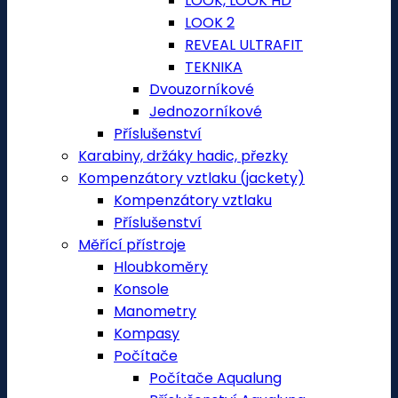
LOOK, LOOK HD
LOOK 2
REVEAL ULTRAFIT
TEKNIKA
Dvouzorníkové
Jednozorníkové
Příslušenství
Karabiny, držáky hadic, přezky
Kompenzátory vztlaku (jackety)
Kompenzátory vztlaku
Příslušenství
Měřící přístroje
Hloubkoměry
Konsole
Manometry
Kompasy
Počítače
Počítače Aqualung