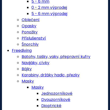
5 - 6 mm
0 - 2 mm výprodej
5 - 6 mm výprodej
Oblečení
Opasky
Ponožky
Příslušenství
Šnorchly
Freediving
Batohy, tašky, vaky, přepravní kufry
Navijáky, cívky
Bójky
Karabiny, držáky hadic, přezky
Masky
Masky
Jednozorníkové
Dvouzorníkové
Dioptrické