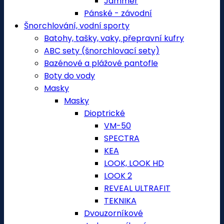
Jammer
Pánské - závodní
Šnorchlování, vodní sporty
Batohy, tašky, vaky, přepravní kufry
ABC sety (šnorchlovací sety)
Bazénové a plážové pantofle
Boty do vody
Masky
Masky
Dioptrické
VM-50
SPECTRA
KEA
LOOK, LOOK HD
LOOK 2
REVEAL ULTRAFIT
TEKNIKA
Dvouzorníkové