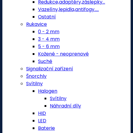
Redukce,adaptéry,záslepky...
Vazelíny,lepidla,antifogy.....
Ostatní
Rukavice
0 - 2 mm
3 - 4 mm
5 - 6 mm
Kožené - neoprenové
Suché
Signalizační zařízení
Šnorchly
Svítilny
Halogen
Svítilny
Náhradní díly
HID
LED
Baterie