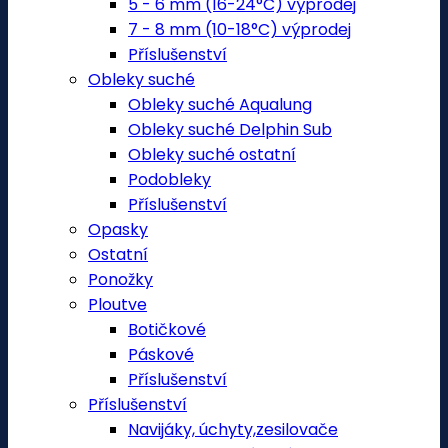
5 - 6 mm (16-24°C) výprodej
7 - 8 mm (10-18°C) výprodej
Příslušenství
Obleky suché
Obleky suché Aqualung
Obleky suché Delphin Sub
Obleky suché ostatní
Podobleky
Příslušenství
Opasky
Ostatní
Ponožky
Ploutve
Botičkové
Páskové
Příslušenství
Příslušenství
Navijáky, úchyty,zesilovače