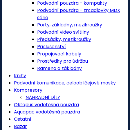
Podvodní pouzdra - kompakty
Podvodní pouzdra - zrcadlovky MDX
série
Porty, základny, mezikroužky
Podvodní video svítilny
Předsádky, mezikroužky
Příslušenství
Propojovací kabely
Prostředky pro údržbu
Ramena a základny
Knihy
Podvodní komunikace, celoobličejové masky
Kompresory
NÁHRADNÍ DÍLY
Oktopus vodotěsná pouzdra
Aquapac vodotěsná pouzdra
Ostatní
Bazar