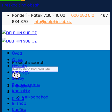
Přeskočit na obsah
Pondělí - Pátek 7:30 - 16:00
606 682 010
487
834 370
info@delphinsub.cz
Úvod
O nás
Products search
Novinky
Katalogy
Služby
Sponzorujeme
Přihlášení
Kontakty
Velkoobchod
0
Kč
0
E-shop
Košík
Kariéra