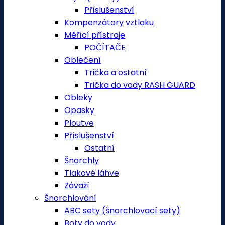
Příslušenství
Kompenzátory vztlaku
Měřící přístroje
POČÍTAČE
Oblečení
Trička a ostatní
Trička do vody RASH GUARD
Obleky
Opasky
Ploutve
Příslušenství
Ostatní
Šnorchly
Tlakové láhve
Závaží
Šnorchlování
ABC sety (šnorchlovací sety)
Boty do vody