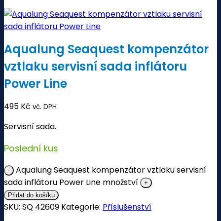
Aqualung Seaquest kompenzátor
vztlaku servisní sada inflátoru
Power Line
495
Kč
vč. DPH
Servisní sada.
Poslední kus
Aqualung Seaquest kompenzátor vztlaku servisní
sada inflátoru Power Line množství
Přidat do košíku
SKU:
SQ 42609
Kategorie:
Příslušenství