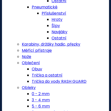
Ostatní
Pneumatické
Příslušenství
Hroty
Šípy
Navijáky
Ostatní
Karabiny, držáky hadic, přezky
Měřící přístroje
Nože
Oblečení
Obuv
Trička a ostatní
Trička do vody RASH GUARD
Obleky
0 - 2 mm
3 - 4 mm
5 - 6 mm