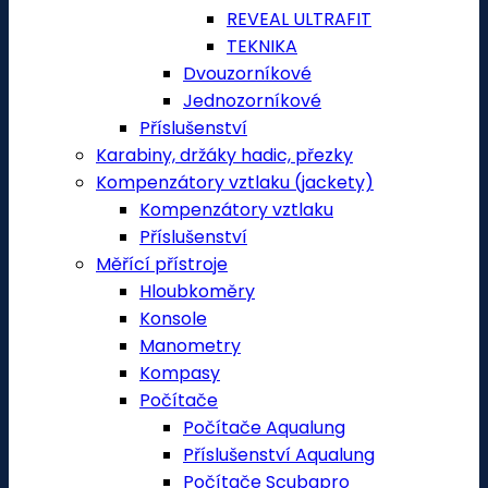
REVEAL ULTRAFIT
TEKNIKA
Dvouzorníkové
Jednozorníkové
Příslušenství
Karabiny, držáky hadic, přezky
Kompenzátory vztlaku (jackety)
Kompenzátory vztlaku
Příslušenství
Měřící přístroje
Hloubkoměry
Konsole
Manometry
Kompasy
Počítače
Počítače Aqualung
Příslušenství Aqualung
Počítače Scubapro