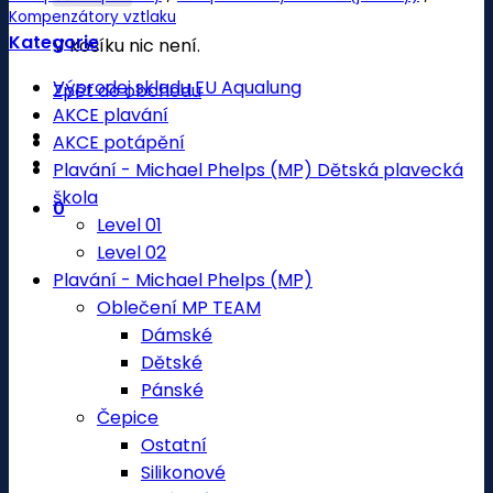
Kompenzátory vztlaku
Kategorie
V košíku nic není.
Výprodej skladu EU Aqualung
Zpět do obchodu
AKCE plavání
AKCE potápění
Plavání - Michael Phelps (MP) Dětská plavecká
škola
0
Level 01
Level 02
Plavání - Michael Phelps (MP)
Oblečení MP TEAM
Dámské
Dětské
Pánské
Čepice
Ostatní
Silikonové