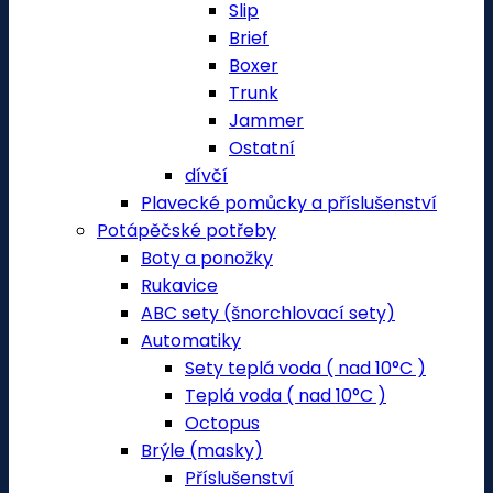
Slip
Brief
Boxer
Trunk
Jammer
Ostatní
dívčí
Plavecké pomůcky a příslušenství
Potápěčské potřeby
Boty a ponožky
Rukavice
ABC sety (šnorchlovací sety)
Automatiky
Sety teplá voda ( nad 10°C )
Teplá voda ( nad 10°C )
Octopus
Brýle (masky)
Příslušenství