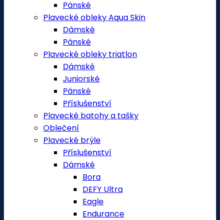
Pánské
Plavecké obleky Aqua Skin
Dámské
Pánské
Plavecké obleky triatlon
Dámské
Juniorské
Pánské
Příslušenství
Plavecké batohy a tašky
Oblečení
Plavecké brýle
Příslušenství
Dámské
Bora
DEFY Ultra
Eagle
Endurance