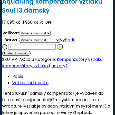
Aqualung kompenzátor vztlaku
Soul I3 dámský
Původní
Aktuální
17 095
Kč
11 960
Kč
vč. DPH
cena
cena
Velikost
byla:
je:
Barva
Vyčistit
17 095 Kč.
11 960 Kč.
Aqualung
kompenzátor
Přidat do košíku
vztlaku
SKU:
VP-AQ2016
Kategorie:
Kompenzátory vztlaku
,
Soul
Kompenzátory vztlaku (jackety)
I3
Popis
dámský
Velikostní tabulka
množství
Tento luxusní dámský kompenzátor je vybaven do
této chvíle nejpohodlnějším systémem postroje
Wrapture. Vztlak je ovládán intuitivním systémem i3 a
lahev je upevněna pomocí novinky GripLock.