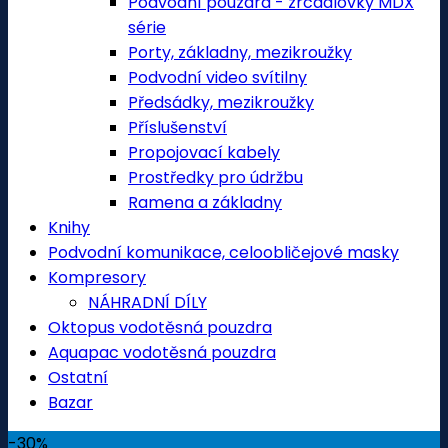
Podvodní pouzdra - zrcadlovky MDX
série
Porty, základny, mezikroužky
Podvodní video svítilny
Předsádky, mezikroužky
Příslušenství
Propojovací kabely
Prostředky pro údržbu
Ramena a základny
Knihy
Podvodní komunikace, celoobličejové masky
Kompresory
NÁHRADNÍ DÍLY
Oktopus vodotěsná pouzdra
Aquapac vodotěsná pouzdra
Ostatní
Bazar
-30%