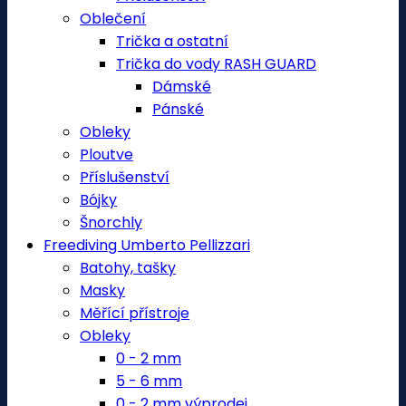
Oblečení
Trička a ostatní
Trička do vody RASH GUARD
Dámské
Pánské
Obleky
Ploutve
Příslušenství
Bójky
Šnorchly
Freediving Umberto Pellizzari
Batohy, tašky
Masky
Měřící přístroje
Obleky
0 - 2 mm
5 - 6 mm
0 - 2 mm výprodej