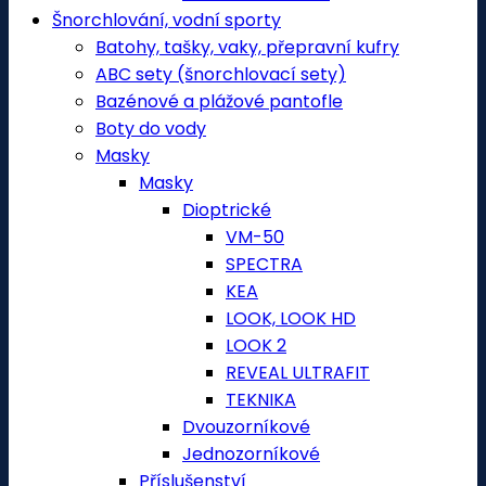
Šnorchlování, vodní sporty
Batohy, tašky, vaky, přepravní kufry
ABC sety (šnorchlovací sety)
Bazénové a plážové pantofle
Boty do vody
Masky
Masky
Dioptrické
VM-50
SPECTRA
KEA
LOOK, LOOK HD
LOOK 2
REVEAL ULTRAFIT
TEKNIKA
Dvouzorníkové
Jednozorníkové
Příslušenství