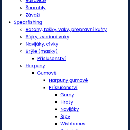
Rukavice
Šnorchly
Závaží
Spearfishing
Batohy, tašky, vaky, přepravní kufry
Bójky, zvedací vaky
Navijáky, cívky
Brýle (masky)
Příslušenství
Harpuny
Gumové
Harpuny gumové
Příslušenství
Gumy
Hroty
Navijáky
Šípy
Wishbones