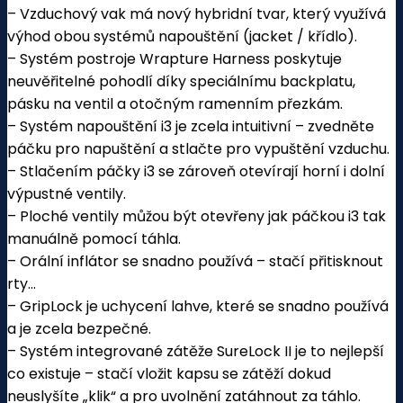
– Vzduchový vak má nový hybridní tvar, který využívá
výhod obou systémů napouštění (jacket / křídlo).
– Systém postroje Wrapture Harness poskytuje
neuvěřitelné pohodlí díky speciálnímu backplatu,
pásku na ventil a otočným ramenním přezkám.
– Systém napouštění i3 je zcela intuitivní – zvedněte
páčku pro napuštění a stlačte pro vypuštění vzduchu.
– Stlačením páčky i3 se zároveň otevírají horní i dolní
výpustné ventily.
– Ploché ventily můžou být otevřeny jak páčkou i3 tak
manuálně pomocí táhla.
– Orální inflátor se snadno používá – stačí přitisknout
rty…
– GripLock je uchycení lahve, které se snadno používá
a je zcela bezpečné.
– Systém integrované zátěže SureLock II je to nejlepší
co existuje – stačí vložit kapsu se zátěží dokud
neuslyšíte „klik“ a pro uvolnění zatáhnout za táhlo.