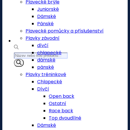
Plavecké brýle
Juniorské
Dámské
Pánské
Plavecké pomůcky a příslušenství
Plavky závodní
dívčí
chlapecké
Products
dámské
search
pánské
Plavky tréninkové
Chlapecké
Dívčí
Open back
Ostatní
Race back
Top dvoudílné
Dámské