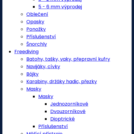
5 - 6 mm výprodej
Oblečení
Opasky
Ponožky
Příslušenství
Šnorchly
Freediving
Batohy, tašky, vaky, přepravní kufry
Navijáky, cívky
Bójky
Karabiny, držáky hadic, přezky
Masky
Masky
Jednozorníkové
Dvouzorníkové
Dioptrické
Příslušenství
Měřící přístroje