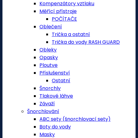
Kompenzátory vztlaku
Měřící přístroje
POČÍTAČE
Oblečení
Trička a ostatní
Trička do vody RASH GUARD
Obleky
Opasky
Ploutve
Příslušenství
Ostatní
Šnorchly
Tlakové láhve
Závaží
Šnorchlování
ABC sety (šnorchlovací sety)
Boty do vody
Masky