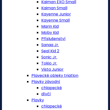
Kaiman EXO Small
Kaiman Small
Kayenne Junior
Kayenne Small
Marin Kid
Moby Kid
Příslušenství
Sanaa Jr.
Seal Kid 2
Sonic Jr.
Tokio Jr.
Vista Junior
Plavecké obleky triatlon
Plavky závodní
chlapecké
dívčí
Plavky
chlapecké