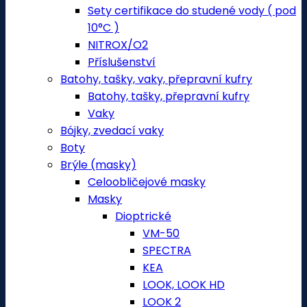
Sety certifikace do studené vody ( pod
10°C )
NITROX/O2
Příslušenství
Batohy, tašky, vaky, přepravní kufry
Batohy, tašky, přepravní kufry
Vaky
Bójky, zvedací vaky
Boty
Brýle (masky)
Celoobličejové masky
Masky
Dioptrické
VM-50
SPECTRA
KEA
LOOK, LOOK HD
LOOK 2