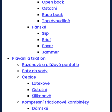
Open back
Ostatní
Race back
Top dvoudílné
Pánské
Slip
Brief
Boxer
Jammer
Plavání a triatlon
Bazénové a plážové pantofle
Boty do vody
Čepice
Latexové
Ostatní
Silikonové
Kompresní triatlonové kombinézy
Dámské