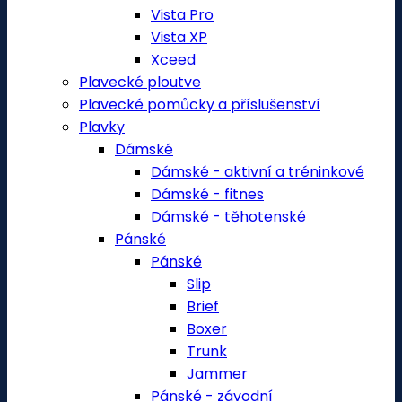
Vista Pro
Vista XP
Xceed
Plavecké ploutve
Plavecké pomůcky a příslušenství
Plavky
Dámské
Dámské - aktivní a tréninkové
Dámské - fitnes
Dámské - těhotenské
Pánské
Pánské
Slip
Brief
Boxer
Trunk
Jammer
Pánské - závodní