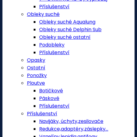
Příslušenství
Obleky suché
Obleky suché Aqualung
Obleky suché Delphin Sub
Obleky suché ostatní
Podobleky
Příslušenství
Opasky
Ostatní
Ponožky
Ploutve
Botičkové
Páskové
Příslušenství
Příslušenství
Navijáky, úchyty,zesilovače
Redukce,adaptéry,záslepky...
Vazelíny,lepidla,antifogy.....