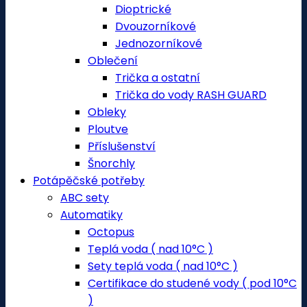
Dioptrické
Dvouzorníkové
Jednozorníkové
Oblečení
Trička a ostatní
Trička do vody RASH GUARD
Obleky
Ploutve
Příslušenství
Šnorchly
Potápěčské potřeby
ABC sety
Automatiky
Octopus
Teplá voda ( nad 10°C )
Sety teplá voda ( nad 10°C )
Certifikace do studené vody ( pod 10°C
)