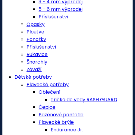
3 - 4 mm výprodej
5 - 6 mm výprodej
Příslušenství
Opasky
Ploutve
Ponožky
Příslušenství
Rukavice
Šnorchly
Závaží
Dětské potřeby
Plavecké potřeby
Oblečení
Trička do vody RASH GUARD
Čepice
Bazénové pantofle
Plavecké brýle
Endurance Jr.