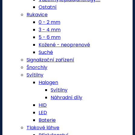
Ostatní
Rukavice
0 - 2 mm
3 - 4 mm
5 - 6 mm
Kožené - neoprenové
Suché
Signalizační zařízení
Šnorchly
Svítilny
Halogen
Svítilny
Náhradní díly
HID
LED
Baterie
Tlakové láhve