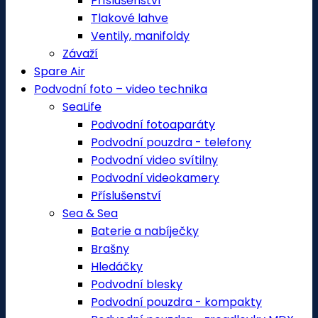
Příslušenství
Tlakové lahve
Ventily, manifoldy
Závaží
Spare Air
Podvodní foto – video technika
SeaLife
Podvodní fotoaparáty
Podvodní pouzdra - telefony
Podvodní video svítilny
Podvodní videokamery
Příslušenství
Sea & Sea
Baterie a nabíječky
Brašny
Hledáčky
Podvodní blesky
Podvodní pouzdra - kompakty