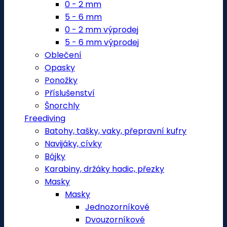
0 - 2 mm
5 - 6 mm
0 - 2 mm výprodej
5 - 6 mm výprodej
Oblečení
Opasky
Ponožky
Příslušenství
Šnorchly
Freediving
Batohy, tašky, vaky, přepravní kufry
Navijáky, cívky
Bójky
Karabiny, držáky hadic, přezky
Masky
Masky
Jednozorníkové
Dvouzorníkové