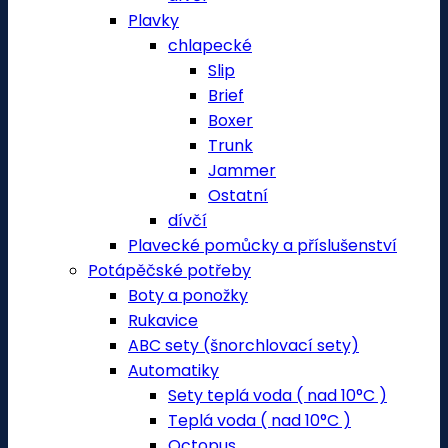
Plavky
chlapecké
Slip
Brief
Boxer
Trunk
Jammer
Ostatní
dívčí
Plavecké pomůcky a příslušenství
Potápěčské potřeby
Boty a ponožky
Rukavice
ABC sety (šnorchlovací sety)
Automatiky
Sety teplá voda ( nad 10°C )
Teplá voda ( nad 10°C )
Octopus