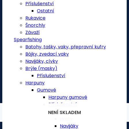
Příslušenství
Ostatní
Rukavice
Šnorchly
Závaží
Spearfishing
Batohy, tašky, vaky, přepravní kufry
Bójky, zvedací vaky
Navijáky, cívky
Brýle (masky)
Příslušenství
Harpuny
Gumové
Harpuny gumové
Příslušenství
Gumy
NENÍ SKLADEM
NENÍ SKLADEM
Hroty
Navijáky