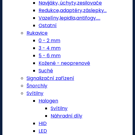
Navijáky, úchyty,zesilovače
Redukce,adaptéry,záslepky...
Vazelíny,lepidla,antifogy.....
Ostatní
Rukavice
0 - 2 mm
3 - 4 mm
5 - 6 mm
Kožené - neoprenové
Suché
Signalizační zařízení
Šnorchly
Svítilny
Halogen
Svítilny
Náhradní díly
HID
LED