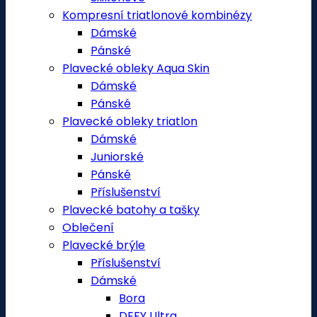
Kompresní triatlonové kombinézy
Dámské
Pánské
Plavecké obleky Aqua Skin
Dámské
Pánské
Plavecké obleky triatlon
Dámské
Juniorské
Pánské
Příslušenství
Plavecké batohy a tašky
Oblečení
Plavecké brýle
Příslušenství
Dámské
Bora
DEFY Ultra