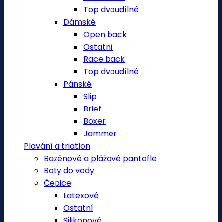
Top dvoudílné
Dámské
Open back
Ostatní
Race back
Top dvoudílné
Pánské
Slip
Brief
Boxer
Jammer
Plavání a triatlon
Bazénové a plážové pantofle
Boty do vody
Čepice
Latexové
Ostatní
Silikonové