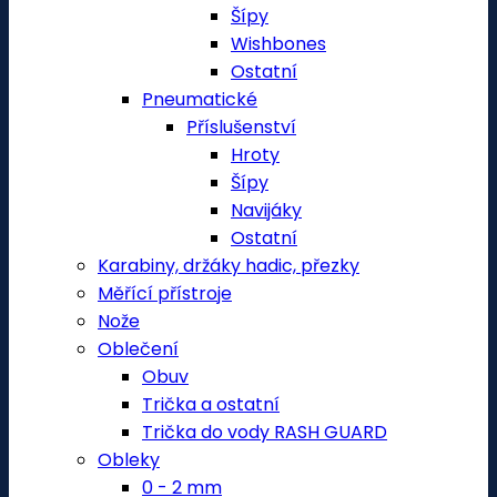
Šípy
Wishbones
Ostatní
Pneumatické
Příslušenství
Hroty
Šípy
Navijáky
Ostatní
Karabiny, držáky hadic, přezky
Měřící přístroje
Nože
Oblečení
Obuv
Trička a ostatní
Trička do vody RASH GUARD
Obleky
0 - 2 mm