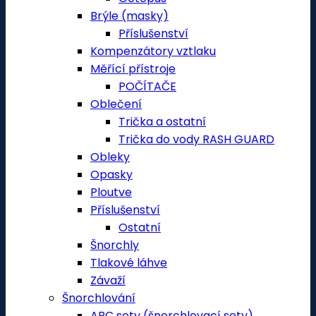
Brýle (masky)
Příslušenství
Kompenzátory vztlaku
Měřící přístroje
POČÍTAČE
Oblečení
Trička a ostatní
Trička do vody RASH GUARD
Obleky
Opasky
Ploutve
Příslušenství
Ostatní
Šnorchly
Tlakové láhve
Závaží
Šnorchlování
ABC sety (šnorchlovací sety)