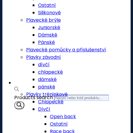
Ostatní
Silikonové
Plavecké brýle
Juniorské
Dámské
Pánské
Plavecké pomůcky a příslušenství
Plavky závodní
dívčí
chlapecké
dámské
pánské
Plavky tréninkové
Products search
Chlapecké
Dívčí
Open back
Ostatní
Race back