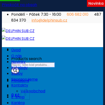
Novinka
Přeskočit na obsah
Pondělí - Pátek 7:30 - 16:00
606 682 010
487
834 370
info@delphinsub.cz
Úvod
O nás
Products search
Novinky
Katalogy
Služby
Sponzorujeme
Přihlášení
Kontakty
Velkoobchod
0
Kč
0
E-shop
Kariéra
Košík