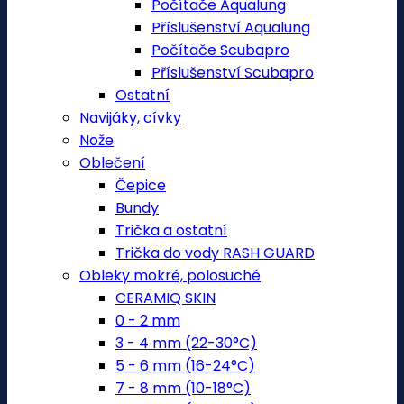
Počítače Aqualung
Příslušenství Aqualung
Počítače Scubapro
Příslušenství Scubapro
Ostatní
Navijáky, cívky
Nože
Oblečení
Čepice
Bundy
Trička a ostatní
Trička do vody RASH GUARD
Obleky mokré, polosuché
CERAMIQ SKIN
0 - 2 mm
3 - 4 mm (22-30°C)
5 - 6 mm (16-24°C)
7 - 8 mm (10-18°C)