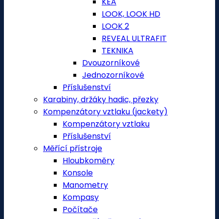
KEA
LOOK, LOOK HD
LOOK 2
REVEAL ULTRAFIT
TEKNIKA
Dvouzorníkové
Jednozorníkové
Příslušenství
Karabiny, držáky hadic, přezky
Kompenzátory vztlaku (jackety)
Kompenzátory vztlaku
Příslušenství
Měřící přístroje
Hloubkoměry
Konsole
Manometry
Kompasy
Počítače