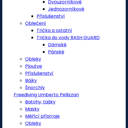
Dvouzorníkové
Jednozorníkové
Příslušenství
Oblečení
Trička a ostatní
Trička do vody RASH GUARD
Dámské
Pánské
Obleky
Ploutve
Příslušenství
Bójky
Šnorchly
Freediving Umberto Pellizzari
Batohy, tašky
Masky
Měřící přístroje
Obleky