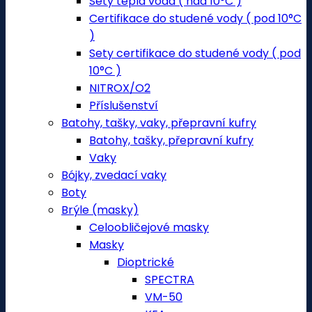
Sety teplá voda ( nad 10°C )
Certifikace do studené vody ( pod 10°C
)
Sety certifikace do studené vody ( pod
10°C )
NITROX/O2
Příslušenství
Batohy, tašky, vaky, přepravní kufry
Batohy, tašky, přepravní kufry
Vaky
Bójky, zvedací vaky
Boty
Brýle (masky)
Celoobličejové masky
Masky
Dioptrické
SPECTRA
VM-50