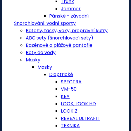
Trunk
Jammer
Pánské - závodní
Šnorchlování, vodní sporty
Batohy, tašky, vaky, přepravní kufry
ABC sety (šnorchlovací sety)
Bazénové a plážové pantofle
Boty do vody
Masky
Masky
Dioptrické
SPECTRA
VM-50
KEA
LOOK, LOOK HD
LOOK 2
REVEAL ULTRAFIT
TEKNIKA