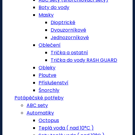
Boty do vody
Masky
Dioptrické
Dvouzorníkové
Jednozorníkové
Oblečení
Trička a ostatní
Trička do vody RASH GUARD
Obleky
Ploutve
Příslušenství
Šnorchly
Potápěčské potřeby
ABC sety
Automatiky
Octopus
Teplá voda ( nad 10°C )