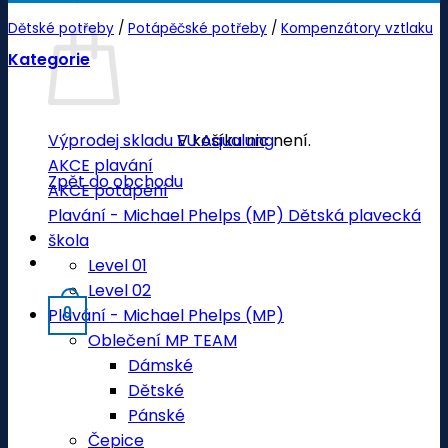
Dětské potřeby
/
Potápěčské potřeby
/
Kompenzátory vztlaku
Kategorie
V košíku nic není.
Výprodej skladu EU Aqualung
AKCE plavání
Zpět do obchodu
AKCE potápění
Plavání - Michael Phelps (MP) Dětská plavecká
škola
Level 01
Level 02
0
Plavání - Michael Phelps (MP)
Oblečení MP TEAM
Dámské
Dětské
Pánské
Čepice