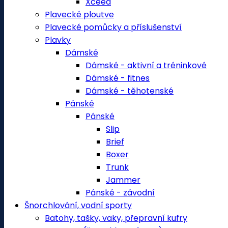
Xceed
Plavecké ploutve
Plavecké pomůcky a příslušenství
Plavky
Dámské
Dámské - aktivní a tréninkové
Dámské - fitnes
Dámské - těhotenské
Pánské
Pánské
Slip
Brief
Boxer
Trunk
Jammer
Pánské - závodní
Šnorchlování, vodní sporty
Batohy, tašky, vaky, přepravní kufry