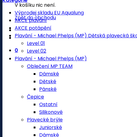
Kategorie
V košíku nic není.
Výprodej skladu EU Aqualung
Zpět do obchodu
AKCE plavání
AKCE potápění
Plavání - Michael Phelps (MP) Dětská plavecká šk
Level 01
0
Level 02
Plavání - Michael Phelps (MP)
Oblečení MP TEAM
Dámské
Dětské
Pánské
Čepice
Ostatní
Silikonové
Plavecké brýle
Juniorské
Dámské