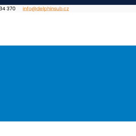
834 370
info@delphinsub.cz