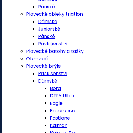
Pánské
Plavecké obleky triatlon
Dámské
Juniorské
Pánské
Příslušenství
Plavecké batohy a tašky
Oblečení
Plavecké brýle
Příslušenství
Dámské
Bora
DEFY Ultra
Eagle
Endurance
Fastlane
Kaiman
Kaiman Exo