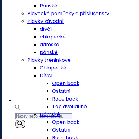
Pánské
Plavecké pomůcky a příslušenství
Plavky závodní
dívčí
chlapecké
dámské
pánské
Plavky tréninkové
Chlapecké
Dívčí
Open back
Ostatní
Race back
Top dvoudílné
Dámské
Products
Open back
search
Ostatní
Race back