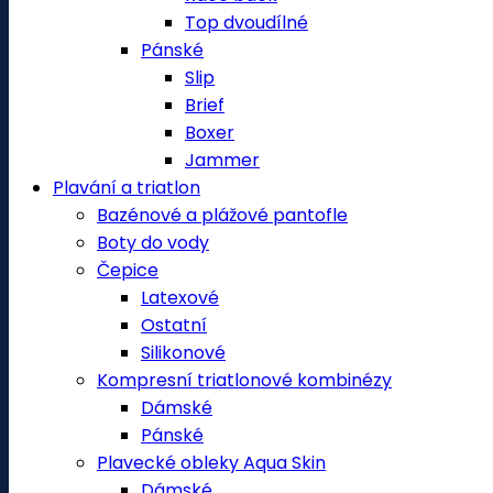
Top dvoudílné
Pánské
Slip
Brief
Boxer
Jammer
Plavání a triatlon
Bazénové a plážové pantofle
Boty do vody
Čepice
Latexové
Ostatní
Silikonové
Kompresní triatlonové kombinézy
Dámské
Pánské
Plavecké obleky Aqua Skin
Dámské