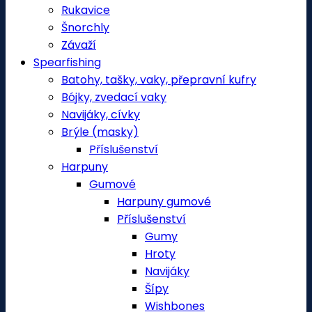
Rukavice
Šnorchly
Závaží
Spearfishing
Batohy, tašky, vaky, přepravní kufry
Bójky, zvedací vaky
Navijáky, cívky
Brýle (masky)
Příslušenství
Harpuny
Gumové
Harpuny gumové
Příslušenství
Gumy
Hroty
Navijáky
Šípy
Wishbones