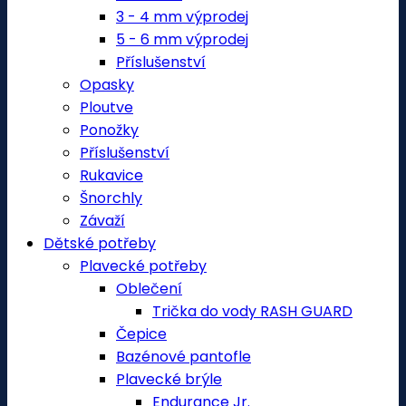
3 - 4 mm výprodej
5 - 6 mm výprodej
Příslušenství
Opasky
Ploutve
Ponožky
Příslušenství
Rukavice
Šnorchly
Závaží
Dětské potřeby
Plavecké potřeby
Oblečení
Trička do vody RASH GUARD
Čepice
Bazénové pantofle
Plavecké brýle
Endurance Jr.