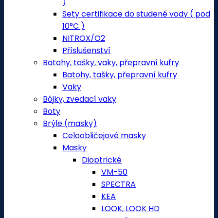
)
Sety certifikace do studené vody ( pod
10°C )
NITROX/O2
Příslušenství
Batohy, tašky, vaky, přepravní kufry
Batohy, tašky, přepravní kufry
Vaky
Bójky, zvedací vaky
Boty
Brýle (masky)
Celoobličejové masky
Masky
Dioptrické
VM-50
SPECTRA
KEA
LOOK, LOOK HD