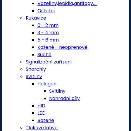
Vazelíny,lepidla,antifogy.....
Ostatní
Rukavice
0 - 2 mm
3 - 4 mm
5 - 6 mm
Kožené - neoprenové
Suché
Signalizační zařízení
Šnorchly
Svítilny
Halogen
Svítilny
Náhradní díly
HID
LED
Baterie
Tlakové láhve