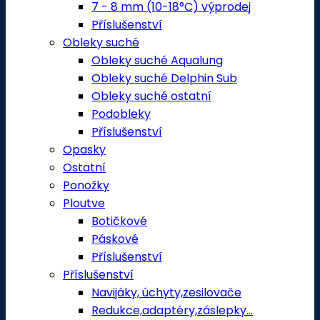
7 - 8 mm (10-18°C) výprodej
Příslušenství
Obleky suché
Obleky suché Aqualung
Obleky suché Delphin Sub
Obleky suché ostatní
Podobleky
Příslušenství
Opasky
Ostatní
Ponožky
Ploutve
Botičkové
Páskové
Příslušenství
Příslušenství
Navijáky, úchyty,zesilovače
Redukce,adaptéry,záslepky...