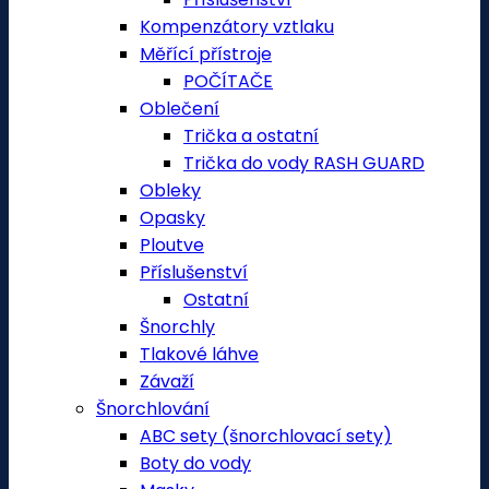
Kompenzátory vztlaku
Měřící přístroje
POČÍTAČE
Oblečení
Trička a ostatní
Trička do vody RASH GUARD
Obleky
Opasky
Ploutve
Příslušenství
Ostatní
Šnorchly
Tlakové láhve
Závaží
Šnorchlování
ABC sety (šnorchlovací sety)
Boty do vody