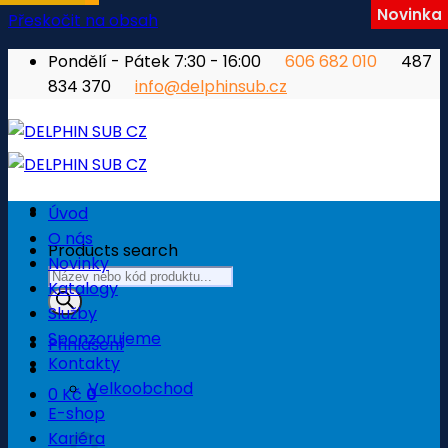
Novinka
Přeskočit na obsah
Pondělí - Pátek 7:30 - 16:00
606 682 010
487
834 370
info@delphinsub.cz
Úvod
O nás
Products search
Novinky
Katalogy
Služby
Sponzorujeme
Přihlášení
Kontakty
Velkoobchod
0
Kč
0
E-shop
Košík
Kariéra