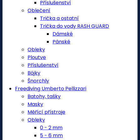
Příslušenství
Oblečení
Trička a ostatní
Trička do vody RASH GUARD
Dámské
Pánské
Obleky
Ploutve
Příslušenství
Bójky
Šnorchly
Freediving Umberto Pellizzari
Batohy, tašky
Masky
Měřící přístroje
Obleky
0 - 2 mm
5 - 6 mm