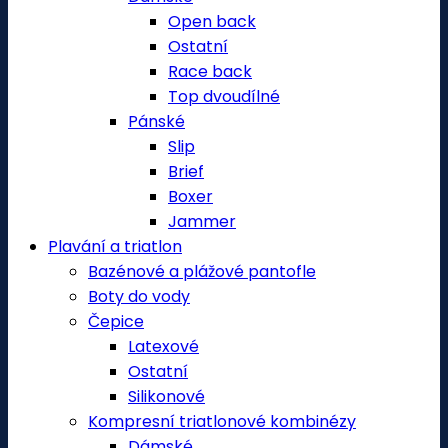
Open back
Ostatní
Race back
Top dvoudílné
Pánské
Slip
Brief
Boxer
Jammer
Plavání a triatlon
Bazénové a plážové pantofle
Boty do vody
Čepice
Latexové
Ostatní
Silikonové
Kompresní triatlonové kombinézy
Dámské