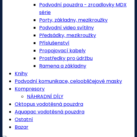
Podvodní pouzdra - zrcadlovky MDX
série
Porty, základny, mezikroužky
Podvodní video svítilny
Předsádky, mezikroužky
Příslušenství
Propojovací kabely
Prostředky pro údržbu
Ramena a základny
Knihy
Podvodní komunikace, celoobličejové masky
Kompresory
NÁHRADNÍ DÍLY
Oktopus vodotěsná pouzdra
Aquapac vodotěsná pouzdra
Ostatní
Bazar