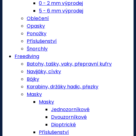
0 - 2 mm výprodej
5 - 6 mm výprodej
Oblečení
Opasky
Ponožky
Příslušenství
Šnorchly
Freediving
Batohy, tašky, vaky, přepravní kufry
Navijáky, cívky
Bójky
Karabiny, držáky hadic, přezky
Masky
Masky
Jednozorníkové
Dvouzorníkové
Dioptrické
Příslušenství