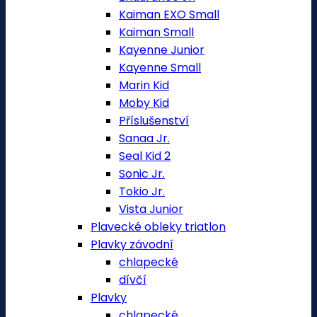
Kaiman EXO Small
Kaiman Small
Kayenne Junior
Kayenne Small
Marin Kid
Moby Kid
Příslušenství
Sanaa Jr.
Seal Kid 2
Sonic Jr.
Tokio Jr.
Vista Junior
Plavecké obleky triatlon
Plavky závodní
chlapecké
dívčí
Plavky
chlapecké