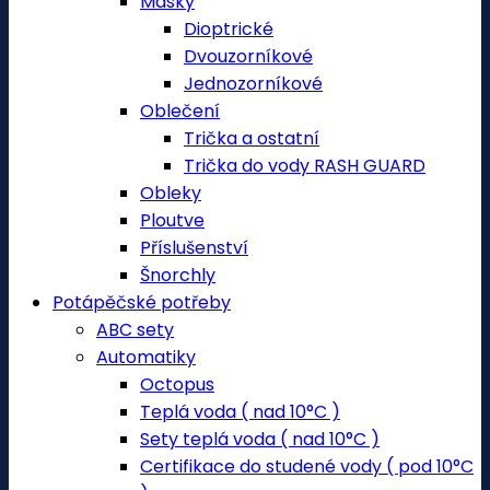
Masky
Dioptrické
Dvouzorníkové
Jednozorníkové
Oblečení
Trička a ostatní
Trička do vody RASH GUARD
Obleky
Ploutve
Příslušenství
Šnorchly
Potápěčské potřeby
ABC sety
Automatiky
Octopus
Teplá voda ( nad 10°C )
Sety teplá voda ( nad 10°C )
Certifikace do studené vody ( pod 10°C