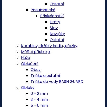
Ostatní
Pneumatické
Příslušenství
Hroty
Šípy
Navijáky
Ostatní
Karabiny, držáky hadic, přezky
Měřící přístroje
Nože
Oblečení
Obuv
Trička a ostatní
Trička do vody RASH GUARD
Obleky
0 - 2 mm
3 - 4 mm
5 - 6 mm