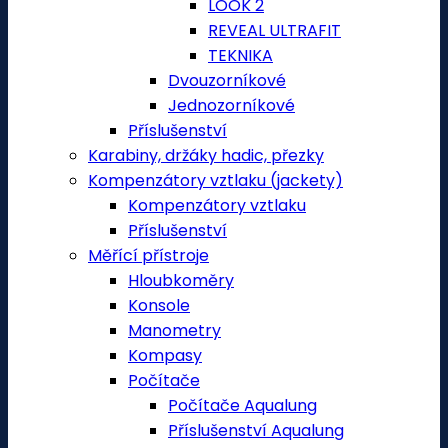
LOOK 2
REVEAL ULTRAFIT
TEKNIKA
Dvouzorníkové
Jednozorníkové
Příslušenství
Karabiny, držáky hadic, přezky
Kompenzátory vztlaku (jackety)
Kompenzátory vztlaku
Příslušenství
Měřící přístroje
Hloubkoměry
Konsole
Manometry
Kompasy
Počítače
Počítače Aqualung
Příslušenství Aqualung