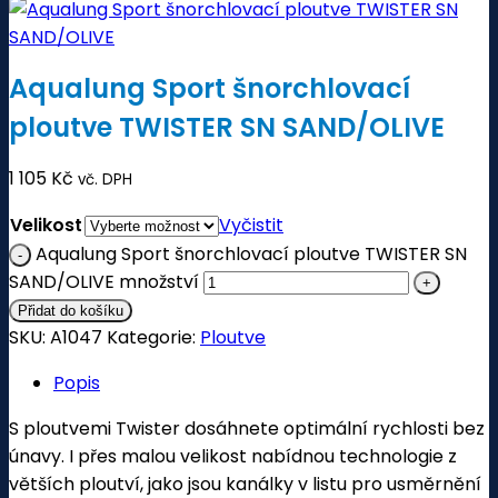
Aqualung Sport šnorchlovací
ploutve TWISTER SN SAND/OLIVE
1 105
Kč
vč. DPH
Velikost
Vyčistit
Aqualung Sport šnorchlovací ploutve TWISTER SN
SAND/OLIVE množství
Přidat do košíku
SKU:
A1047
Kategorie:
Ploutve
Popis
S ploutvemi Twister dosáhnete optimální rychlosti bez
únavy. I přes malou velikost nabídnou technologie z
větších ploutví, jako jsou kanálky v listu pro usměrnění