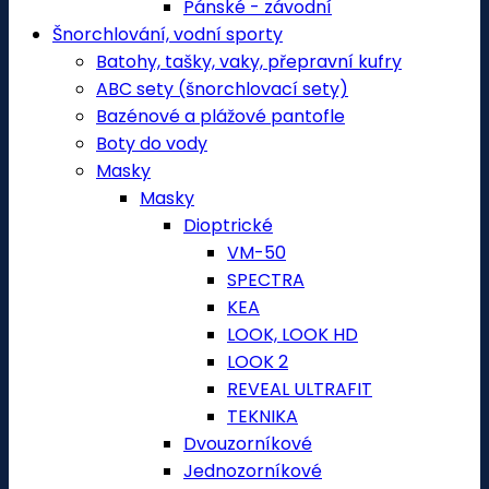
Pánské - závodní
Šnorchlování, vodní sporty
Batohy, tašky, vaky, přepravní kufry
ABC sety (šnorchlovací sety)
Bazénové a plážové pantofle
Boty do vody
Masky
Masky
Dioptrické
VM-50
SPECTRA
KEA
LOOK, LOOK HD
LOOK 2
REVEAL ULTRAFIT
TEKNIKA
Dvouzorníkové
Jednozorníkové