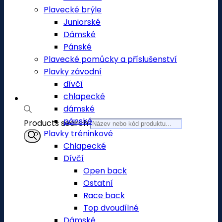
Plavecké brýle
Juniorské
Dámské
Pánské
Plavecké pomůcky a příslušenství
Plavky závodní
dívčí
chlapecké
dámské
pánské
Products search
Plavky tréninkové
Chlapecké
Dívčí
Open back
Ostatní
Race back
Top dvoudílné
Dámské