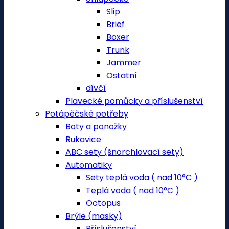
Slip
Brief
Boxer
Trunk
Jammer
Ostatní
dívčí
Plavecké pomůcky a příslušenství
Potápěčské potřeby
Boty a ponožky
Rukavice
ABC sety (šnorchlovací sety)
Automatiky
Sety teplá voda ( nad 10°C )
Teplá voda ( nad 10°C )
Octopus
Brýle (masky)
Příslušenství