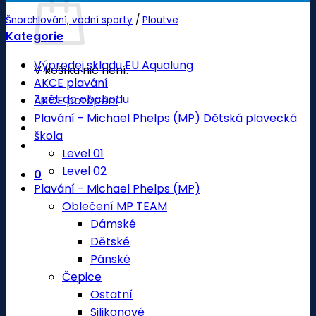
Šnorchlování, vodní sporty
/
Ploutve
Kategorie
Výprodej skladu EU Aqualung
V košíku nic není.
AKCE plavání
Zpět do obchodu
AKCE potápění
Plavání - Michael Phelps (MP) Dětská plavecká
škola
Level 01
Level 02
0
Plavání - Michael Phelps (MP)
Oblečení MP TEAM
Dámské
Dětské
Pánské
Čepice
Ostatní
Silikonové