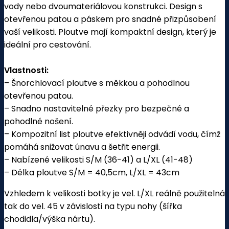
vody nebo dvoumateriálovou konstrukci. Design s
otevřenou patou a páskem pro snadné přizpůsobení
vaší velikosti. Ploutve mají kompaktní design, který je
ideální pro cestování.
Vlastnosti:
– Šnorchlovací ploutve s měkkou a pohodlnou
otevřenou patou.
– Snadno nastavitelné přezky pro bezpečné a
pohodlné nošení.
– Kompozitní list ploutve efektivněji odvádí vodu, čímž
pomáhá snižovat únavu a šetřit energii.
– Nabízené velikosti S/M (36-41) a L/XL (41-48)
– Délka ploutve S/M = 40,5cm, L/XL = 43cm
Vzhledem k velikosti botky je vel. L/XL reálně použitelná
tak do vel. 45 v závislosti na typu nohy (šířka
chodidla/výška nártu).