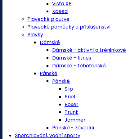
Vista XP
Xceed
Plavecké ploutve
Plavecké pomůcky a příslušenství
Plavky
Dámské
Dámské - aktivní a tréninkové
Dámské - fitnes
Dámské - těhotenské
Pánské
Pánské
Slip
Brief
Boxer
Trunk
Jammer
Pánské - závodní
Šnorchlování, vodní sporty