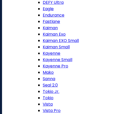
DEFY Ultra
Eagle
Endurance
Fastlane
Kaiman
Kaiman Exo
Kaiman EXO Small
Kaiman Small
Kayenne
Kayenne Small
Kayenne Pro
Mako
Sanna
Seal 2.0
Tokio Jr.
Tokio
Vista
Vista Pro