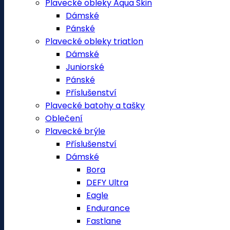
Plavecké obleky Aqua Skin
Dámské
Pánské
Plavecké obleky triatlon
Dámské
Juniorské
Pánské
Příslušenství
Plavecké batohy a tašky
Oblečení
Plavecké brýle
Příslušenství
Dámské
Bora
DEFY Ultra
Eagle
Endurance
Fastlane