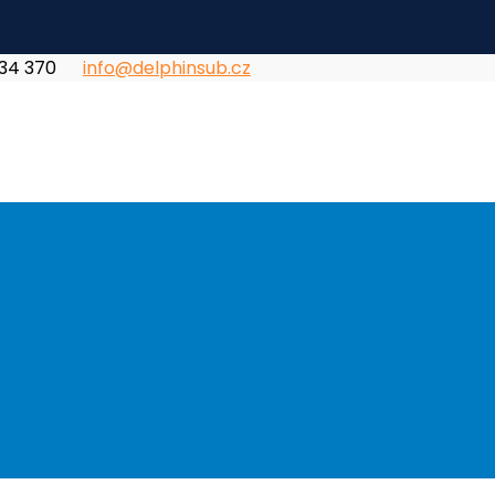
834 370
info@delphinsub.cz