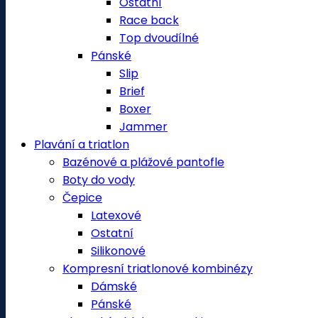
Ostatní
Race back
Top dvoudílné
Pánské
Slip
Brief
Boxer
Jammer
Plavání a triatlon
Bazénové a plážové pantofle
Boty do vody
Čepice
Latexové
Ostatní
Silikonové
Kompresní triatlonové kombinézy
Dámské
Pánské