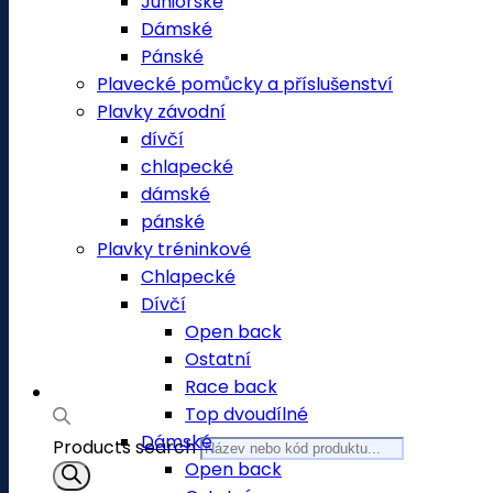
Juniorské
Dámské
Pánské
Plavecké pomůcky a příslušenství
Plavky závodní
dívčí
chlapecké
dámské
pánské
Plavky tréninkové
Chlapecké
Dívčí
Open back
Ostatní
Race back
Top dvoudílné
Dámské
Products search
Open back