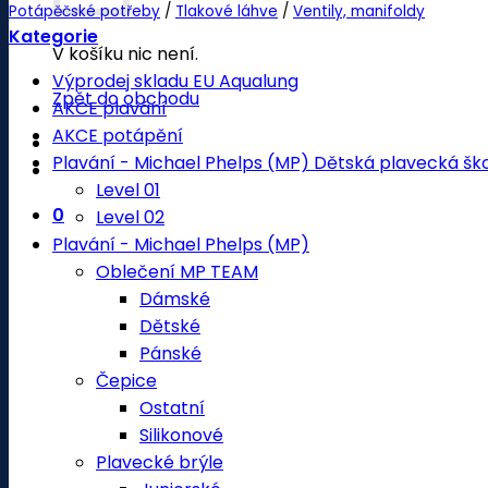
Potápěčské potřeby
/
Tlakové láhve
/
Ventily, manifoldy
Kategorie
V košíku nic není.
Výprodej skladu EU Aqualung
Zpět do obchodu
AKCE plavání
AKCE potápění
Plavání - Michael Phelps (MP) Dětská plavecká šk
Level 01
0
Level 02
Plavání - Michael Phelps (MP)
Oblečení MP TEAM
Dámské
Dětské
Pánské
Čepice
Ostatní
Silikonové
Plavecké brýle