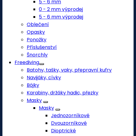
5 - 6 mm
0 - 2 mm výprodej
5 - 6 mm výprodej
Oblečení
Opasky
Ponožky
Příslušenství
Šnorchly
Freediving
Batohy, tašky, vaky, přepravní kufry
Navijáky, cívky
Bójky
Karabiny, držáky hadic, přezky
Masky
Masky
Jednozorníkové
Dvouzorníkové
Dioptrické