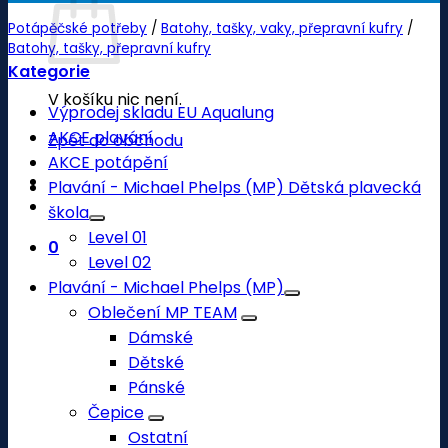
Potápěčské potřeby
/
Batohy, tašky, vaky, přepravní kufry
/
Batohy, tašky, přepravní kufry
Kategorie
V košíku nic není.
Výprodej skladu EU Aqualung
AKCE plavání
Zpět do obchodu
AKCE potápění
Plavání - Michael Phelps (MP) Dětská plavecká
škola
Level 01
0
Level 02
Plavání - Michael Phelps (MP)
Oblečení MP TEAM
Dámské
Dětské
Pánské
Čepice
Ostatní