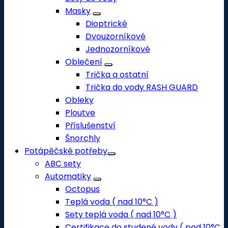
Masky
Dioptrické
Dvouzorníkové
Jednozorníkové
Oblečení
Trička a ostatní
Trička do vody RASH GUARD
Obleky
Ploutve
Příslušenství
Šnorchly
Potápěčské potřeby
ABC sety
Automatiky
Octopus
Teplá voda ( nad 10°C )
Sety teplá voda ( nad 10°C )
Certifikace do studené vody ( pod 10°C