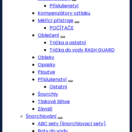
Příslušenství
Kompenzátory vztlaku
Měřící přístroje
POČÍTAČE
Oblečení
Trička a ostatní
Trička do vody RASH GUARD
Obleky
Opasky
Ploutve
Příslušenství
Ostatní
Šnorchly
Tlakové láhve
Závaží
Šnorchlování
ABC sety (šnorchlovací sety)
Boty do vody