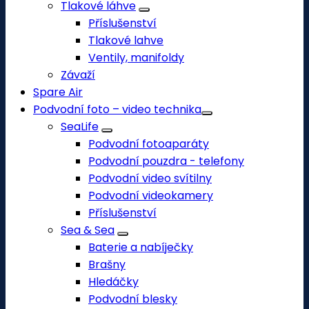
Tlakové láhve
Příslušenství
Tlakové lahve
Ventily, manifoldy
Závaží
Spare Air
Podvodní foto – video technika
SeaLife
Podvodní fotoaparáty
Podvodní pouzdra - telefony
Podvodní video svítilny
Podvodní videokamery
Příslušenství
Sea & Sea
Baterie a nabíječky
Brašny
Hledáčky
Podvodní blesky