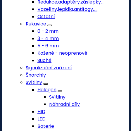
Redukce,adaptéry,záslepky...
Vazelíny,lepidla,antifogy.....
Ostatní
Rukavice
0 - 2 mm
3 - 4 mm
5 - 6 mm
Kožené - neoprenové
Suché
Signalizační zařízení
Šnorchly
Svítilny
Halogen
Svítilny
Náhradní díly
HID
LED
Baterie