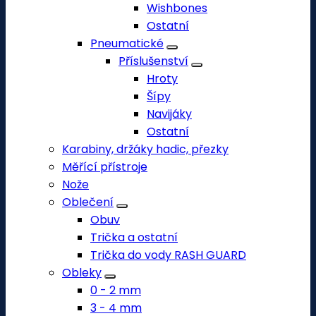
Wishbones
Ostatní
Pneumatické
Příslušenství
Hroty
Šípy
Navijáky
Ostatní
Karabiny, držáky hadic, přezky
Měřící přístroje
Nože
Oblečení
Obuv
Trička a ostatní
Trička do vody RASH GUARD
Obleky
0 - 2 mm
3 - 4 mm