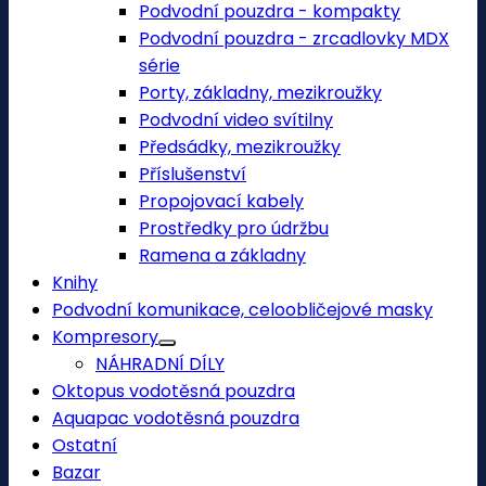
Podvodní pouzdra - kompakty
Podvodní pouzdra - zrcadlovky MDX
série
Porty, základny, mezikroužky
Podvodní video svítilny
Předsádky, mezikroužky
Příslušenství
Propojovací kabely
Prostředky pro údržbu
Ramena a základny
Knihy
Podvodní komunikace, celoobličejové masky
Kompresory
NÁHRADNÍ DÍLY
Oktopus vodotěsná pouzdra
Aquapac vodotěsná pouzdra
Ostatní
Bazar