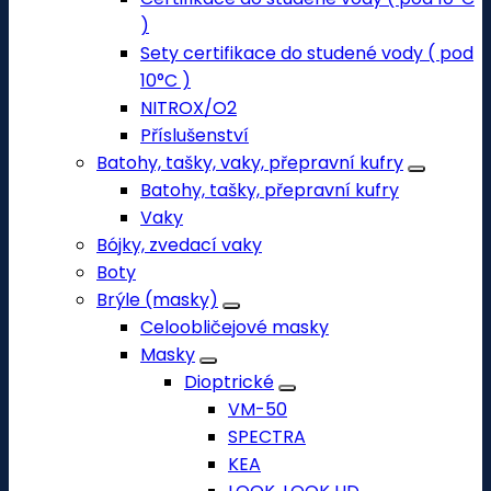
)
Sety certifikace do studené vody ( pod
10°C )
NITROX/O2
Příslušenství
Batohy, tašky, vaky, přepravní kufry
Batohy, tašky, přepravní kufry
Vaky
Bójky, zvedací vaky
Boty
Brýle (masky)
Celoobličejové masky
Masky
Dioptrické
VM-50
SPECTRA
KEA