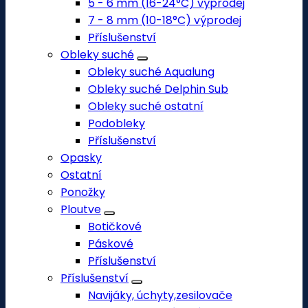
5 - 6 mm (16-24°C) výprodej
7 - 8 mm (10-18°C) výprodej
Příslušenství
Obleky suché
Obleky suché Aqualung
Obleky suché Delphin Sub
Obleky suché ostatní
Podobleky
Příslušenství
Opasky
Ostatní
Ponožky
Ploutve
Botičkové
Páskové
Příslušenství
Příslušenství
Navijáky, úchyty,zesilovače