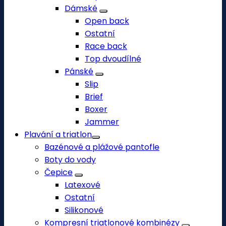
Dámské
Open back
Ostatní
Race back
Top dvoudílné
Pánské
Slip
Brief
Boxer
Jammer
Plavání a triatlon
Bazénové a plážové pantofle
Boty do vody
Čepice
Latexové
Ostatní
Silikonové
Kompresní triatlonové kombinézy