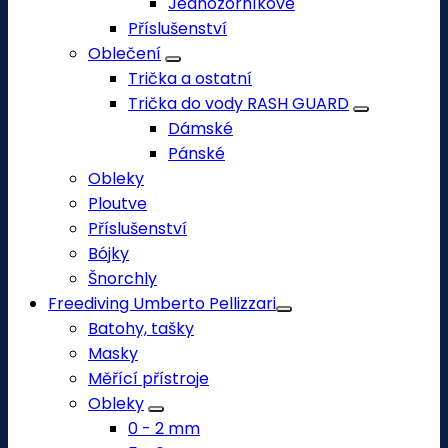
Jednozorníkové
Příslušenství
Oblečení
Trička a ostatní
Trička do vody RASH GUARD
Dámské
Pánské
Obleky
Ploutve
Příslušenství
Bójky
Šnorchly
Freediving Umberto Pellizzari
Batohy, tašky
Masky
Měřící přístroje
Obleky
0 - 2 mm