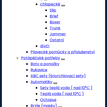
chlapecké
Slip
Brief
Boxer
Trunk
Jammer
Ostatní
dívčí
Plavecké pomůcky a příslušenství
Potápěčské potřeby
Boty a ponožky
Rukavice
ABC sety (šnorchlovací sety)
Automatiky
Sety teplá voda ( nad 10°C )
Teplá voda ( nad 10°C )
Octopus
Brýle (masky)