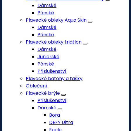
Dámské
Pánské
Plavecké obleky Aqua Skin
Dámské
Pánské
Plavecké obleky triatlon
Dámské
Juniorské
Pánské
Příslušenství
Plavecké batohy a tašky
Oblečení
Plavecké brýle
Příslušenství
Dámské
Bora
DEFY Ultra
Eagle