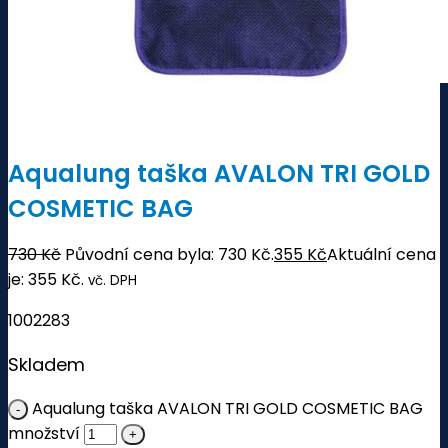
Aqualung taška AVALON TRI GOLD
COSMETIC BAG
730
Kč
Původní cena byla: 730 Kč.
355
Kč
Aktuální cena
je: 355 Kč.
vč. DPH
1002283
Skladem
Aqualung taška AVALON TRI GOLD COSMETIC BAG
množství