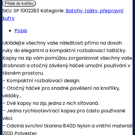
Přidat do košíku
SKU:
SP 1002283
Kategorie:
Batohy, tašky, přepravní
kufry
Popis
Ukládejte všechny vaše náležitosti přímo na dosah
ruky do elegantní a kompaktní rozbalovací taštičky.
Kapsy na zip vám pomůžou zorganizovat všechny vaše
drobnosti a otočný závěsný háček umožní používání v
těsném prostoru.
– Kompaktní rozbalovací design.
– Otočný háček pro snadné pověšení na knoflíky,
věšáky…
– Dvě kapsy na zip, jedna z nich síťovaná.
– Jedna rychlootevírací kapsa pro často používané
věci.
– Odolná svrchní tkanina 840D Nylon a vnitřní materiál
210D Polyester.