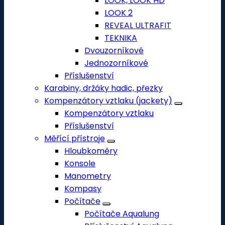
LOOK, LOOK HD
LOOK 2
REVEAL ULTRAFIT
TEKNIKA
Dvouzorníkové
Jednozorníkové
Příslušenství
Karabiny, držáky hadic, přezky
Kompenzátory vztlaku (jackety)
Kompenzátory vztlaku
Příslušenství
Měřící přístroje
Hloubkoměry
Konsole
Manometry
Kompasy
Počítače
Počítače Aqualung