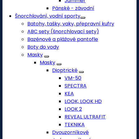
Jammer
Pánské - závodní
Šnorchlování, vodní sporty
Batohy, tašky, vaky, přepravní kufry
ABC sety (šnorchlovací sety)
Bazénové a plážové pantofle
Boty do vody
Masky
Masky
Dioptrické
VM-50
SPECTRA
KEA
LOOK, LOOK HD
LOOK 2
REVEAL ULTRAFIT
TEKNIKA
Dvouzorníkové