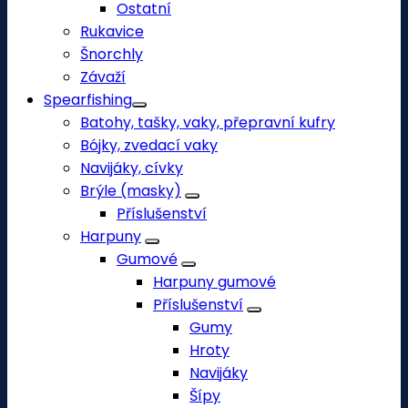
Ostatní
Rukavice
Šnorchly
Závaží
Spearfishing
Batohy, tašky, vaky, přepravní kufry
Bójky, zvedací vaky
Navijáky, cívky
Brýle (masky)
Příslušenství
Harpuny
Gumové
Harpuny gumové
Příslušenství
Gumy
Hroty
Navijáky
Šípy