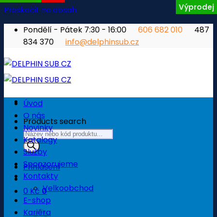
Výprodej
Přeskočit na obsah
Pondělí - Pátek 7:30 - 16:00
606 682 010
487
834 370
info@delphinsub.cz
Úvod
O nás
Products search
Novinky
Katalogy
Služby
Sponzorujeme
Přihlášení
Kontakty
Velkoobchod
0
Kč
0
E-shop
Košík
Kariéra