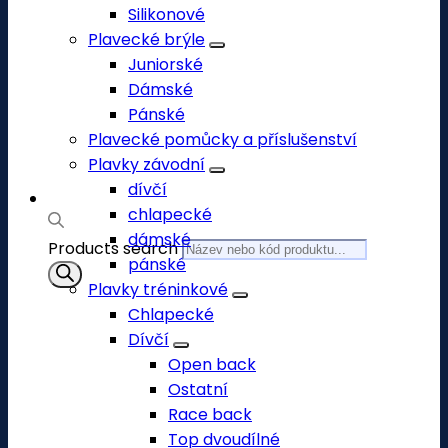
Silikonové
Plavecké brýle
Juniorské
Dámské
Pánské
Plavecké pomůcky a příslušenství
Plavky závodní
dívčí
chlapecké
dámské
Products search
pánské
Plavky tréninkové
Chlapecké
Dívčí
Open back
Ostatní
Race back
Top dvoudílné