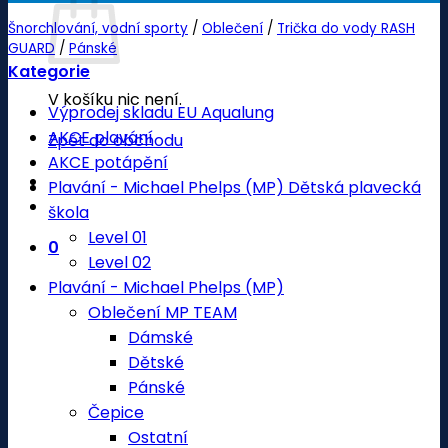
Šnorchlování, vodní sporty
/
Oblečení
/
Trička do vody RASH
GUARD
/
Pánské
Kategorie
V košíku nic není.
Výprodej skladu EU Aqualung
AKCE plavání
Zpět do obchodu
AKCE potápění
Plavání - Michael Phelps (MP) Dětská plavecká
škola
Level 01
0
Level 02
Plavání - Michael Phelps (MP)
Oblečení MP TEAM
Dámské
Dětské
Pánské
Čepice
Ostatní