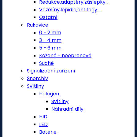
Redukce,adaptéry,záslepky...
Vazelíny,lepidla,antifogy.....
Ostatní
Rukavice
0 - 2 mm
3 - 4 mm
5 - 6 mm
Kožené - neoprenové
Suché
Signalizační zařízení
Šnorchly
Svítilny
Halogen
Svítilny
Náhradní díly
HID
LED
Baterie