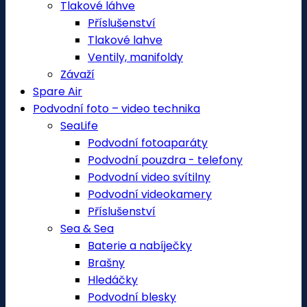
Tlakové láhve
Příslušenství
Tlakové lahve
Ventily, manifoldy
Závaží
Spare Air
Podvodní foto – video technika
SeaLife
Podvodní fotoaparáty
Podvodní pouzdra - telefony
Podvodní video svítilny
Podvodní videokamery
Příslušenství
Sea & Sea
Baterie a nabíječky
Brašny
Hledáčky
Podvodní blesky