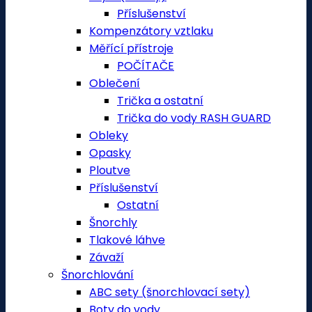
Příslušenství
Kompenzátory vztlaku
Měřící přístroje
POČÍTAČE
Oblečení
Trička a ostatní
Trička do vody RASH GUARD
Obleky
Opasky
Ploutve
Příslušenství
Ostatní
Šnorchly
Tlakové láhve
Závaží
Šnorchlování
ABC sety (šnorchlovací sety)
Boty do vody