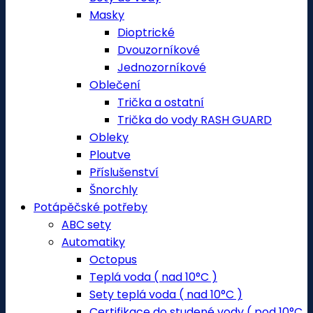
Masky
Dioptrické
Dvouzorníkové
Jednozorníkové
Oblečení
Trička a ostatní
Trička do vody RASH GUARD
Obleky
Ploutve
Příslušenství
Šnorchly
Potápěčské potřeby
ABC sety
Automatiky
Octopus
Teplá voda ( nad 10°C )
Sety teplá voda ( nad 10°C )
Certifikace do studené vody ( pod 10°C