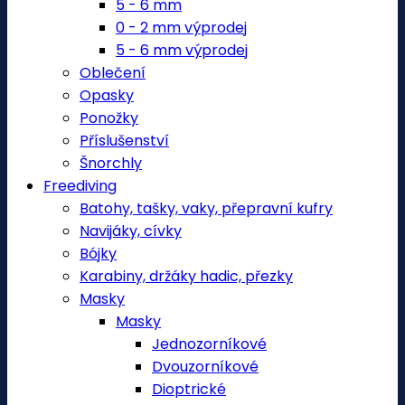
5 - 6 mm
0 - 2 mm výprodej
5 - 6 mm výprodej
Oblečení
Opasky
Ponožky
Příslušenství
Šnorchly
Freediving
Batohy, tašky, vaky, přepravní kufry
Navijáky, cívky
Bójky
Karabiny, držáky hadic, přezky
Masky
Masky
Jednozorníkové
Dvouzorníkové
Dioptrické