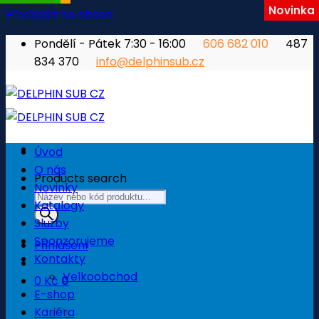
Novinka
Přeskočit na obsah
Pondělí - Pátek 7:30 - 16:00
606 682 010
487
834 370
info@delphinsub.cz
Úvod
O nás
Products search
Novinky
Katalogy
Služby
Sponzorujeme
Přihlášení
Kontakty
Velkoobchod
0
Kč
0
E-shop
Košík
Kariéra