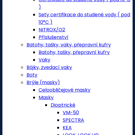
)
Sety certifikace do studené vody ( pod
10°C )
NITROX/O2
Příslušenství
Batohy, tašky, vaky, přepravní kufry
Batohy, tašky, přepravní kufry
Vaky
Bójky, zvedací vaky
Boty
Brýle (masky)
Celoobličejové masky
Masky
Dioptrické
VM-50
SPECTRA
KEA