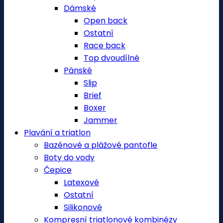
Dámské
Open back
Ostatní
Race back
Top dvoudílné
Pánské
Slip
Brief
Boxer
Jammer
Plavání a triatlon
Bazénové a plážové pantofle
Boty do vody
Čepice
Latexové
Ostatní
Silikonové
Kompresní triatlonové kombinézy