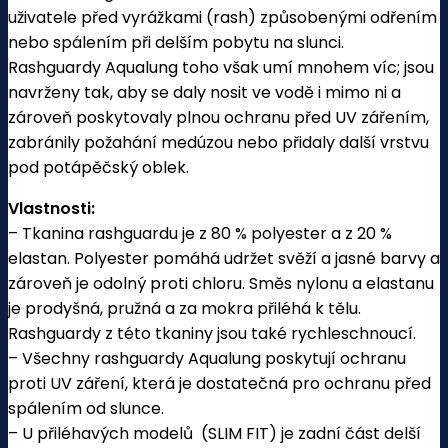
uživatele před vyrážkami (rash) způsobenými odřením
nebo spálením při delším pobytu na slunci.
Rashguardy Aqualung toho však umí mnohem víc; jsou
navrženy tak, aby se daly nosit ve vodě i mimo ni a
zároveň poskytovaly plnou ochranu před UV zářením,
zabránily požahání medúzou nebo přidaly další vrstvu
pod potápěčský oblek.
Vlastnosti:
– Tkanina rashguardu je z 80 % polyester a z 20 %
elastan. Polyester pomáhá udržet svěží a jasné barvy a
zároveň je odolný proti chloru. Směs nylonu a elastanu
je prodyšná, pružná a za mokra přiléhá k tělu.
Rashguardy z této tkaniny jsou také rychleschnoucí.
– Všechny rashguardy Aqualung poskytují ochranu
proti UV záření, která je dostatečná pro ochranu před
spálením od slunce.
– U přiléhavých modelů (SLIM FIT) je zadní část delší