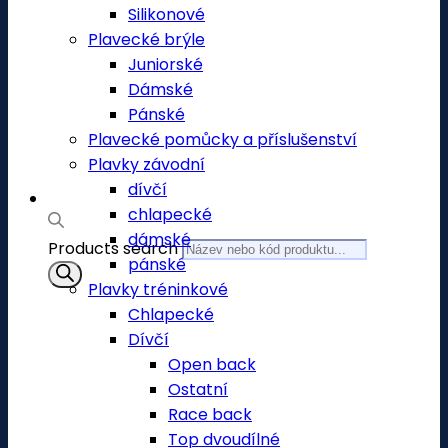
Silikonové
Plavecké brýle
Juniorské
Dámské
Pánské
Plavecké pomůcky a příslušenství
Plavky závodní
dívčí
chlapecké
dámské
Products search
pánské
Plavky tréninkové
Chlapecké
Dívčí
Open back
Ostatní
Race back
Top dvoudílné