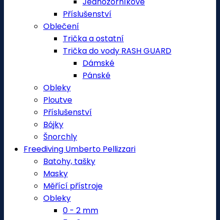
Jednozorníkové
Příslušenství
Oblečení
Trička a ostatní
Trička do vody RASH GUARD
Dámské
Pánské
Obleky
Ploutve
Příslušenství
Bójky
Šnorchly
Freediving Umberto Pellizzari
Batohy, tašky
Masky
Měřící přístroje
Obleky
0 - 2 mm