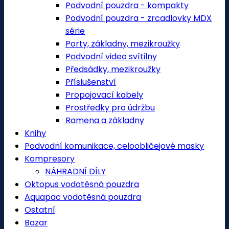
Podvodní pouzdra - kompakty
Podvodní pouzdra - zrcadlovky MDX
série
Porty, základny, mezikroužky
Podvodní video svítilny
Předsádky, mezikroužky
Příslušenství
Propojovací kabely
Prostředky pro údržbu
Ramena a základny
Knihy
Podvodní komunikace, celoobličejové masky
Kompresory
NÁHRADNÍ DÍLY
Oktopus vodotěsná pouzdra
Aquapac vodotěsná pouzdra
Ostatní
Bazar