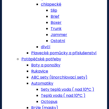
chlapecké
Slip
Brief
Boxer
Trunk
Jammer
Ostatní
dívčí
Plavecké pomůcky a příslušenství
Potápěčské potřeby
Boty a ponožky
Rukavice
ABC sety (šnorchlovací sety)
Automatiky
Sety teplá voda ( nad 10°C )
Teplá voda ( nad 10°C )
Octopus
Brýle (masky)