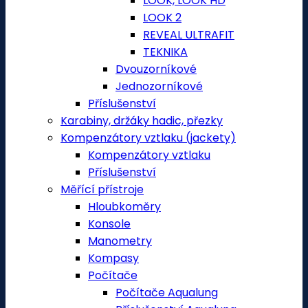
LOOK, LOOK HD
LOOK 2
REVEAL ULTRAFIT
TEKNIKA
Dvouzorníkové
Jednozorníkové
Příslušenství
Karabiny, držáky hadic, přezky
Kompenzátory vztlaku (jackety)
Kompenzátory vztlaku
Příslušenství
Měřící přístroje
Hloubkoměry
Konsole
Manometry
Kompasy
Počítače
Počítače Aqualung