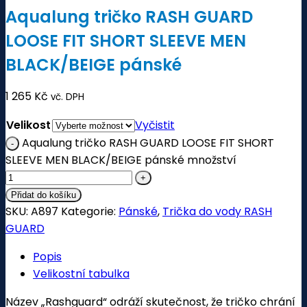
Aqualung tričko RASH GUARD
LOOSE FIT SHORT SLEEVE MEN
BLACK/BEIGE pánské
1 265
Kč
vč. DPH
Velikost
Vyčistit
Aqualung tričko RASH GUARD LOOSE FIT SHORT
SLEEVE MEN BLACK/BEIGE pánské množství
Přidat do košíku
SKU:
A897
Kategorie:
Pánské
,
Trička do vody RASH
GUARD
Popis
Velikostní tabulka
Název „Rashguard“ odráží skutečnost, že tričko chrání