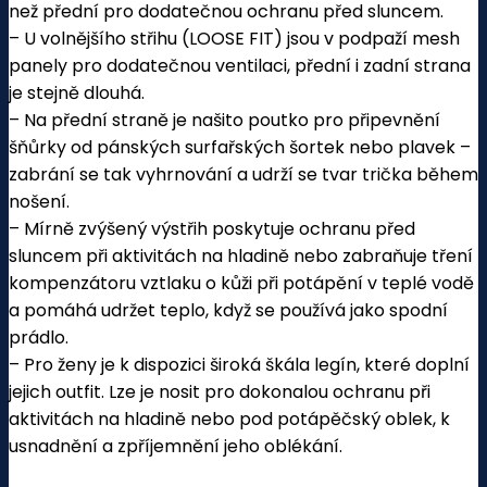
než přední pro dodatečnou ochranu před sluncem.
– U volnějšího střihu (LOOSE FIT) jsou v podpaží mesh
panely pro dodatečnou ventilaci, přední i zadní strana
je stejně dlouhá.
– Na přední straně je našito poutko pro připevnění
šňůrky od pánských surfařských šortek nebo plavek –
zabrání se tak vyhrnování a udrží se tvar trička během
nošení.
– Mírně zvýšený výstřih poskytuje ochranu před
sluncem při aktivitách na hladině nebo zabraňuje tření
kompenzátoru vztlaku o kůži při potápění v teplé vodě
a pomáhá udržet teplo, když se používá jako spodní
prádlo.
– Pro ženy je k dispozici široká škála legín, které doplní
jejich outfit. Lze je nosit pro dokonalou ochranu při
aktivitách na hladině nebo pod potápěčský oblek, k
usnadnění a zpříjemnění jeho oblékání.