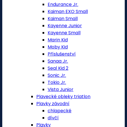
Endurance Jr.
Kaiman EXO Small
Kaiman Small
Kayenne Junior
Kayenne Small
Marin Kid
Moby Kid
Příslušenství
Sanaa Jr.
Seal Kid 2
Sonic Jr.
Tokio Jr.
Vista Junior
Plavecké obleky triatlon
Plavky závodní
chlapecké
dívčí
Plavky