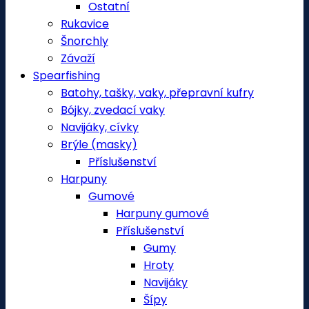
Ostatní
Rukavice
Šnorchly
Závaží
Spearfishing
Batohy, tašky, vaky, přepravní kufry
Bójky, zvedací vaky
Navijáky, cívky
Brýle (masky)
Příslušenství
Harpuny
Gumové
Harpuny gumové
Příslušenství
Gumy
Hroty
Navijáky
Šípy