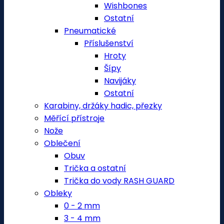
Wishbones
Ostatní
Pneumatické
Příslušenství
Hroty
Šípy
Navijáky
Ostatní
Karabiny, držáky hadic, přezky
Měřící přístroje
Nože
Oblečení
Obuv
Trička a ostatní
Trička do vody RASH GUARD
Obleky
0 - 2 mm
3 - 4 mm