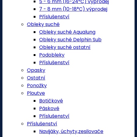
5 - 6 mm (16-24°C) výprodej
7 - 8 mm (10-18°C) výprodej
Příslušenství
Obleky suché
Obleky suché Aqualung
Obleky suché Delphin Sub
Obleky suché ostatní
Podobleky
Příslušenství
Opasky
Ostatní
Ponožky
Ploutve
Botičkové
Páskové
Příslušenství
Příslušenství
Navijáky, úchyty,zesilovače