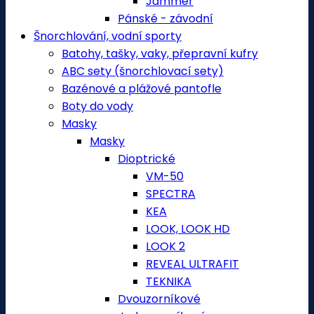
Jammer
Pánské - závodní
Šnorchlování, vodní sporty
Batohy, tašky, vaky, přepravní kufry
ABC sety (šnorchlovací sety)
Bazénové a plážové pantofle
Boty do vody
Masky
Masky
Dioptrické
VM-50
SPECTRA
KEA
LOOK, LOOK HD
LOOK 2
REVEAL ULTRAFIT
TEKNIKA
Dvouzorníkové