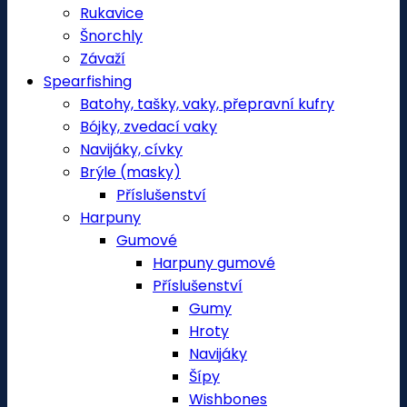
Rukavice
Šnorchly
Závaží
Spearfishing
Batohy, tašky, vaky, přepravní kufry
Bójky, zvedací vaky
Navijáky, cívky
Brýle (masky)
Příslušenství
Harpuny
Gumové
Harpuny gumové
Příslušenství
Gumy
Hroty
Navijáky
Šípy
Wishbones