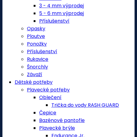
3 - 4 mm výprodej
5 - 6 mm výprodej
Příslušenství
Opasky
Ploutve
Ponožky
Příslušenství
Rukavice
Šnorchly
Závaží
Dětské potřeby
Plavecké potřeby
Oblečení
Trička do vody RASH GUARD
Čepice
Bazénové pantofle
Plavecké brýle
Endurance Jr.