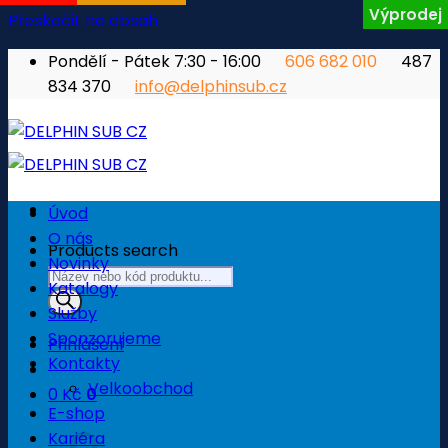
Výprodej
Přeskočit na obsah
Pondělí - Pátek 7:30 - 16:00
606 682 010
487
834 370
info@delphinsub.cz
Úvod
O nás
Products search
Novinky
Katalogy
Služby
Sponzorujeme
Přihlášení
Kontakty
Velkoobchod
0
Kč
0
E-shop
Košík
Kariéra