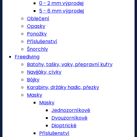
0 - 2 mm výprodej
5 - 6 mm výprodej
Oblečení
Opasky
Ponožky
Příslušenství
Šnorchly
Freediving
Batohy, tašky, vaky, přepravní kufry
Navijáky, cívky
Bójky
Karabiny, držáky hadic, přezky
Masky
Masky
Jednozorníkové
Dvouzorníkové
Dioptrické
Příslušenství