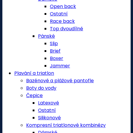
Open back
Ostatní
Race back
Top dvoudílné
Pánské
Slip
Brief
Boxer
Jammer
Plavání a triatlon
Bazénové a plážové pantofle
Boty do vody
Čepice
Latexové
Ostatní
Silikonové
Kompresní triatlonové kombinézy
Dámské