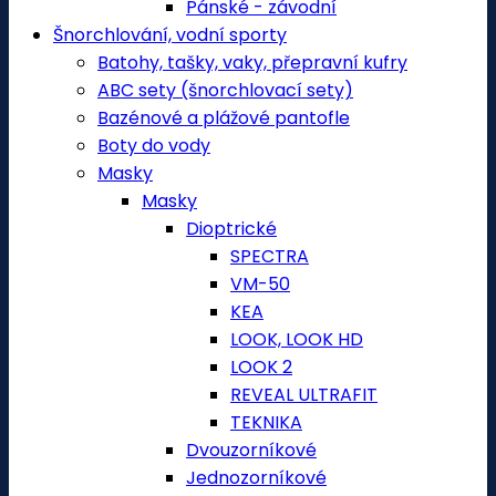
Pánské - závodní
Šnorchlování, vodní sporty
Batohy, tašky, vaky, přepravní kufry
ABC sety (šnorchlovací sety)
Bazénové a plážové pantofle
Boty do vody
Masky
Masky
Dioptrické
SPECTRA
VM-50
KEA
LOOK, LOOK HD
LOOK 2
REVEAL ULTRAFIT
TEKNIKA
Dvouzorníkové
Jednozorníkové