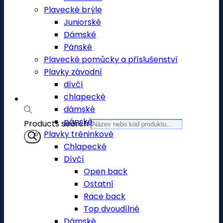
Plavecké brýle
Juniorské
Dámské
Pánské
Plavecké pomůcky a příslušenství
Plavky závodní
dívčí
chlapecké
dámské
pánské
Products search
Plavky tréninkové
Chlapecké
Dívčí
Open back
Ostatní
Race back
Top dvoudílné
Dámské