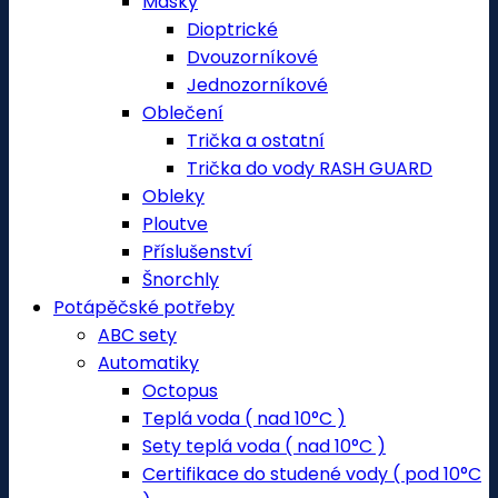
Masky
Dioptrické
Dvouzorníkové
Jednozorníkové
Oblečení
Trička a ostatní
Trička do vody RASH GUARD
Obleky
Ploutve
Příslušenství
Šnorchly
Potápěčské potřeby
ABC sety
Automatiky
Octopus
Teplá voda ( nad 10°C )
Sety teplá voda ( nad 10°C )
Certifikace do studené vody ( pod 10°C