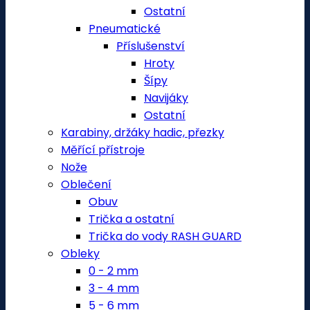
Ostatní
Pneumatické
Příslušenství
Hroty
Šípy
Navijáky
Ostatní
Karabiny, držáky hadic, přezky
Měřící přístroje
Nože
Oblečení
Obuv
Trička a ostatní
Trička do vody RASH GUARD
Obleky
0 - 2 mm
3 - 4 mm
5 - 6 mm