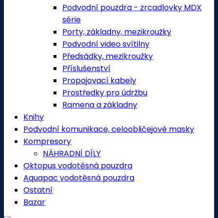
Podvodní pouzdra - zrcadlovky MDX
série
Porty, základny, mezikroužky
Podvodní video svítilny
Předsádky, mezikroužky
Příslušenství
Propojovací kabely
Prostředky pro údržbu
Ramena a základny
Knihy
Podvodní komunikace, celoobličejové masky
Kompresory
NÁHRADNÍ DÍLY
Oktopus vodotěsná pouzdra
Aquapac vodotěsná pouzdra
Ostatní
Bazar