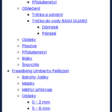
Příslušenství
Oblečení
Trička a ostatní
Trička do vody RASH GUARD
Dámské
Pánské
Obleky
Ploutve
Příslušenství
Bójky
Šnorchly
Freediving Umberto Pellizzari
Batohy, tašky
Masky
Měřící přístroje
Obleky
0 - 2 mm
5 - 6 mm