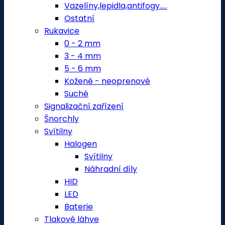
Vazelíny,lepidla,antifogy.....
Ostatní
Rukavice
0 - 2 mm
3 - 4 mm
5 - 6 mm
Kožené - neoprenové
Suché
Signalizační zařízení
Šnorchly
Svítilny
Halogen
Svítilny
Náhradní díly
HID
LED
Baterie
Tlakové láhve