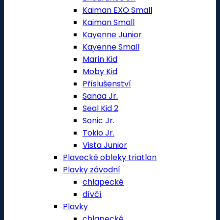
Kaiman EXO Small
Kaiman Small
Kayenne Junior
Kayenne Small
Marin Kid
Moby Kid
Příslušenství
Sanaa Jr.
Seal Kid 2
Sonic Jr.
Tokio Jr.
Vista Junior
Plavecké obleky triatlon
Plavky závodní
chlapecké
dívčí
Plavky
chlapecké