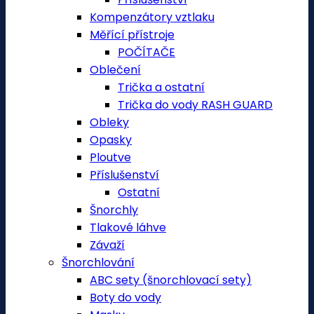
Kompenzátory vztlaku
Měřící přístroje
POČÍTAČE
Oblečení
Trička a ostatní
Trička do vody RASH GUARD
Obleky
Opasky
Ploutve
Příslušenství
Ostatní
Šnorchly
Tlakové láhve
Závaží
Šnorchlování
ABC sety (šnorchlovací sety)
Boty do vody