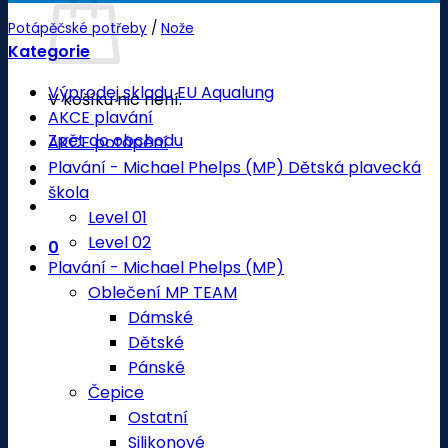
Potápěčské potřeby
/
Nože
Kategorie
Výprodej skladu EU Aqualung
V košíku nic není.
AKCE plavání
Zpět do obchodu
AKCE potápění
Plavání - Michael Phelps (MP) Dětská plavecká
škola
Level 01
Level 02
0
Plavání - Michael Phelps (MP)
Oblečení MP TEAM
Dámské
Dětské
Pánské
Čepice
Ostatní
Silikonové