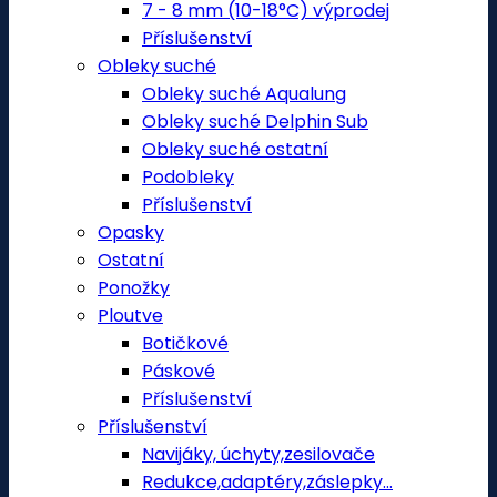
7 - 8 mm (10-18°C) výprodej
Příslušenství
Obleky suché
Obleky suché Aqualung
Obleky suché Delphin Sub
Obleky suché ostatní
Podobleky
Příslušenství
Opasky
Ostatní
Ponožky
Ploutve
Botičkové
Páskové
Příslušenství
Příslušenství
Navijáky, úchyty,zesilovače
Redukce,adaptéry,záslepky...