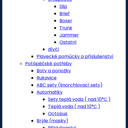
Slip
Brief
Boxer
Trunk
Jammer
Ostatní
dívčí
Plavecké pomůcky a příslušenství
Potápěčské potřeby
Boty a ponožky
Rukavice
ABC sety (šnorchlovací sety)
Automatiky
Sety teplá voda ( nad 10°C )
Teplá voda ( nad 10°C )
Octopus
Brýle (masky)
Příslušenství