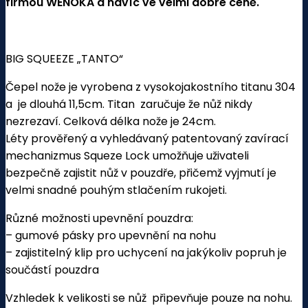
firmou WENOKA a navíc ve velmi dobré ceně.
BIG SQUEEZE „TANTO“
Čepel nože je vyrobena z vysokojakostního titanu 304
a je dlouhá 11,5cm. Titan zaručuje že nůž nikdy
nezrezaví. Celková délka nože je 24cm.
Léty prověřený a vyhledávaný patentovaný zavírací
mechanizmus Squeze Lock umožňuje uživateli
bezpečně zajistit nůž v pouzdře, přičemž vyjmutí je
velmi snadné pouhým stlačením rukojeti.
Různé možnosti upevnění pouzdra:
– gumové pásky pro upevnění na nohu
– zajistitelný klip pro uchycení na jakýkoliv popruh je
součástí pouzdra
Vzhledek k velikosti se nůž připevňuje pouze na nohu.