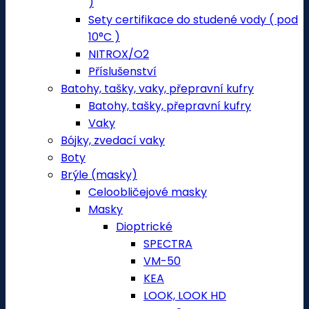
)
Sety certifikace do studené vody ( pod
10°C )
NITROX/O2
Příslušenství
Batohy, tašky, vaky, přepravní kufry
Batohy, tašky, přepravní kufry
Vaky
Bójky, zvedací vaky
Boty
Brýle (masky)
Celoobličejové masky
Masky
Dioptrické
SPECTRA
VM-50
KEA
LOOK, LOOK HD