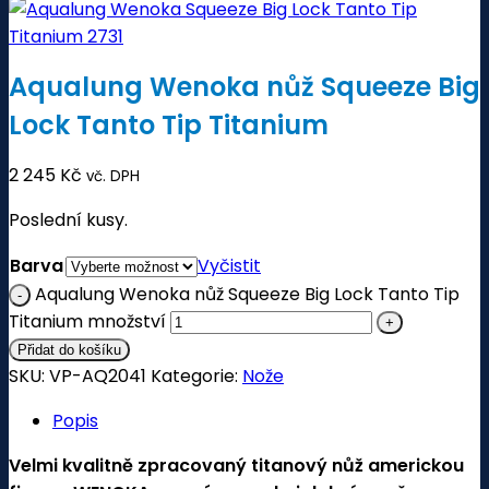
Aqualung Wenoka nůž Squeeze Big
Lock Tanto Tip Titanium
2 245
Kč
vč. DPH
Poslední kusy.
Barva
Vyčistit
Aqualung Wenoka nůž Squeeze Big Lock Tanto Tip
Titanium množství
Přidat do košíku
SKU:
VP-AQ2041
Kategorie:
Nože
Popis
Velmi kvalitně zpracovaný titanový nůž americkou