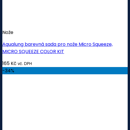
Nože
Aqualung barevná sada pro nože Micro Squeeze,
MICRO SQUEEZE COLOR KIT
165
Kč
vč. DPH
-34%