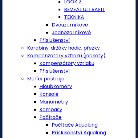
LOOK 2
REVEAL ULTRAFIT
TEKNIKA
Dvouzorníkové
Jednozorníkové
Příslušenství
Karabiny, držáky hadic, přezky
Kompenzátory vztlaku (jackety)
Kompenzátory vztlaku
Příslušenství
Měřící přístroje
Hloubkoměry
Konsole
Manometry
Kompasy
Počítače
Počítače Aqualung
Příslušenství Aqualung