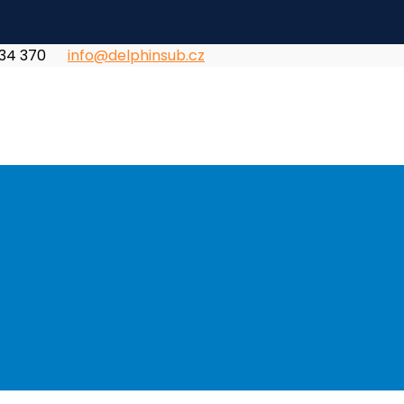
834 370
info@delphinsub.cz