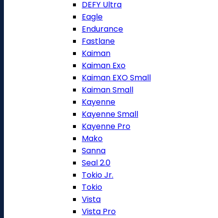
DEFY Ultra
Eagle
Endurance
Fastlane
Kaiman
Kaiman Exo
Kaiman EXO Small
Kaiman Small
Kayenne
Kayenne Small
Kayenne Pro
Mako
Sanna
Seal 2.0
Tokio Jr.
Tokio
Vista
Vista Pro