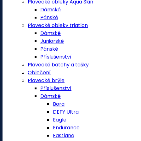
Plavecké obleky Aqua Skin
Dámské
Pánské
Plavecké obleky triatlon
Dámské
Juniorské
Pánské
Příslušenství
Plavecké batohy a tašky
Oblečení
Plavecké brýle
Příslušenství
Dámské
Bora
DEFY Ultra
Eagle
Endurance
Fastlane