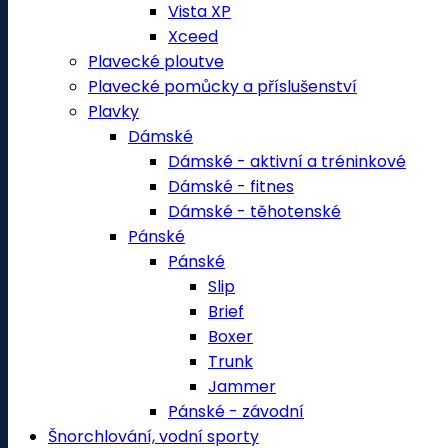
Vista XP
Xceed
Plavecké ploutve
Plavecké pomůcky a příslušenství
Plavky
Dámské
Dámské - aktivní a tréninkové
Dámské - fitnes
Dámské - těhotenské
Pánské
Pánské
Slip
Brief
Boxer
Trunk
Jammer
Pánské - závodní
Šnorchlování, vodní sporty