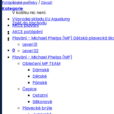
Potápěčské potřeby
/
Závaží
Kategorie
V košíku nic není.
Výprodej skladu EU Aqualung
Zpět do obchodu
AKCE plavání
AKCE potápění
Plavání - Michael Phelps (MP) Dětská plavecká šk
Level 01
0
Level 02
Plavání - Michael Phelps (MP)
Oblečení MP TEAM
Dámské
Dětské
Pánské
Čepice
Ostatní
Silikonové
Plavecké brýle