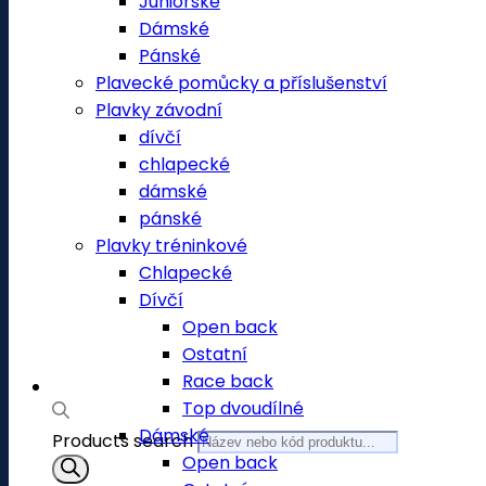
Juniorské
Dámské
Pánské
Plavecké pomůcky a příslušenství
Plavky závodní
dívčí
chlapecké
dámské
pánské
Plavky tréninkové
Chlapecké
Dívčí
Open back
Ostatní
Race back
Top dvoudílné
Dámské
Products search
Open back