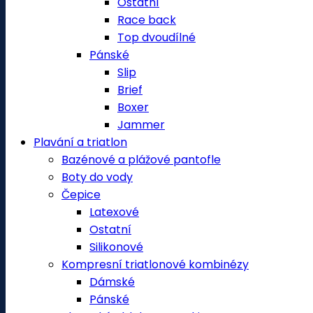
Ostatní
Race back
Top dvoudílné
Pánské
Slip
Brief
Boxer
Jammer
Plavání a triatlon
Bazénové a plážové pantofle
Boty do vody
Čepice
Latexové
Ostatní
Silikonové
Kompresní triatlonové kombinézy
Dámské
Pánské