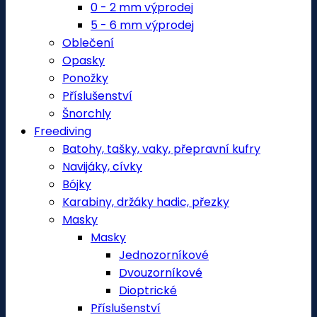
0 - 2 mm výprodej
5 - 6 mm výprodej
Oblečení
Opasky
Ponožky
Příslušenství
Šnorchly
Freediving
Batohy, tašky, vaky, přepravní kufry
Navijáky, cívky
Bójky
Karabiny, držáky hadic, přezky
Masky
Masky
Jednozorníkové
Dvouzorníkové
Dioptrické
Příslušenství