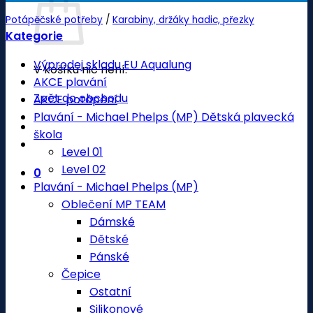
Potápěčské potřeby
/
Karabiny, držáky hadic, přezky
Kategorie
Výprodej skladu EU Aqualung
V košíku nic není.
AKCE plavání
Zpět do obchodu
AKCE potápění
Plavání - Michael Phelps (MP) Dětská plavecká
škola
Level 01
Level 02
0
Plavání - Michael Phelps (MP)
Oblečení MP TEAM
Dámské
Dětské
Pánské
Čepice
Ostatní
Silikonové