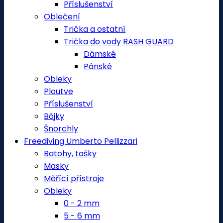
Příslušenství
Oblečení
Trička a ostatní
Trička do vody RASH GUARD
Dámské
Pánské
Obleky
Ploutve
Příslušenství
Bójky
Šnorchly
Freediving Umberto Pellizzari
Batohy, tašky
Masky
Měřící přístroje
Obleky
0 - 2 mm
5 - 6 mm