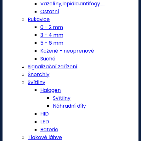
Vazelíny,lepidla,antifogy.....
Ostatní
Rukavice
0 - 2 mm
3 - 4 mm
5 - 6 mm
Kožené - neoprenové
Suché
Signalizační zařízení
Šnorchly
Svítilny
Halogen
Svítilny
Náhradní díly
HID
LED
Baterie
Tlakové láhve