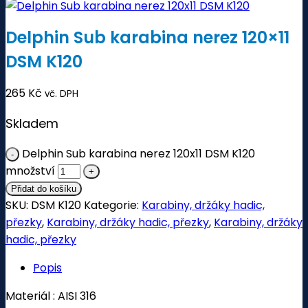
Delphin Sub karabina nerez 120×11
DSM K120
265
Kč
vč. DPH
Skladem
Delphin Sub karabina nerez 120x11 DSM K120
množství
Přidat do košíku
SKU:
DSM K120
Kategorie:
Karabiny, držáky hadic,
přezky
,
Karabiny, držáky hadic, přezky
,
Karabiny, držáky
hadic, přezky
Popis
Materiál : AISI 316