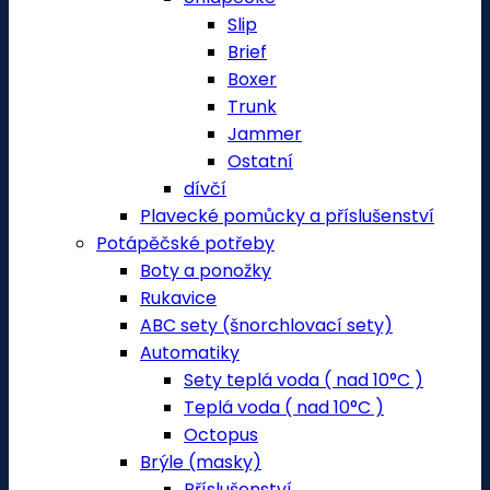
Slip
Brief
Boxer
Trunk
Jammer
Ostatní
dívčí
Plavecké pomůcky a příslušenství
Potápěčské potřeby
Boty a ponožky
Rukavice
ABC sety (šnorchlovací sety)
Automatiky
Sety teplá voda ( nad 10°C )
Teplá voda ( nad 10°C )
Octopus
Brýle (masky)
Příslušenství