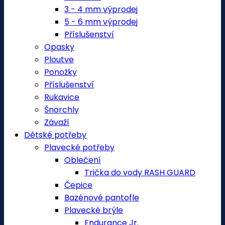
3 - 4 mm výprodej
5 - 6 mm výprodej
Příslušenství
Opasky
Ploutve
Ponožky
Příslušenství
Rukavice
Šnorchly
Závaží
Dětské potřeby
Plavecké potřeby
Oblečení
Trička do vody RASH GUARD
Čepice
Bazénové pantofle
Plavecké brýle
Endurance Jr.