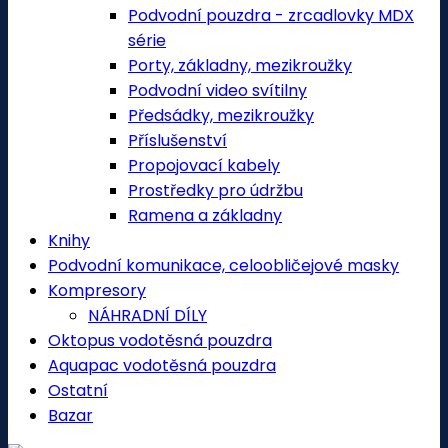
Podvodní pouzdra - zrcadlovky MDX
série
Porty, základny, mezikroužky
Podvodní video svítilny
Předsádky, mezikroužky
Příslušenství
Propojovací kabely
Prostředky pro údržbu
Ramena a základny
Knihy
Podvodní komunikace, celoobličejové masky
Kompresory
NÁHRADNÍ DÍLY
Oktopus vodotěsná pouzdra
Aquapac vodotěsná pouzdra
Ostatní
Bazar