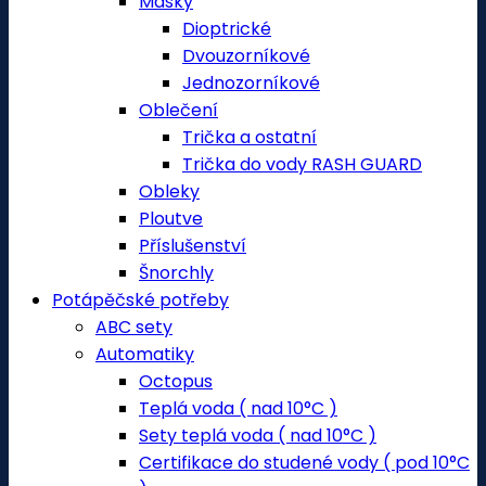
Masky
Dioptrické
Dvouzorníkové
Jednozorníkové
Oblečení
Trička a ostatní
Trička do vody RASH GUARD
Obleky
Ploutve
Příslušenství
Šnorchly
Potápěčské potřeby
ABC sety
Automatiky
Octopus
Teplá voda ( nad 10°C )
Sety teplá voda ( nad 10°C )
Certifikace do studené vody ( pod 10°C