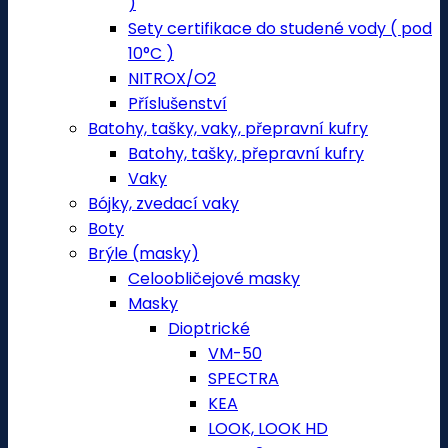
)
Sety certifikace do studené vody ( pod
10°C )
NITROX/O2
Příslušenství
Batohy, tašky, vaky, přepravní kufry
Batohy, tašky, přepravní kufry
Vaky
Bójky, zvedací vaky
Boty
Brýle (masky)
Celoobličejové masky
Masky
Dioptrické
VM-50
SPECTRA
KEA
LOOK, LOOK HD