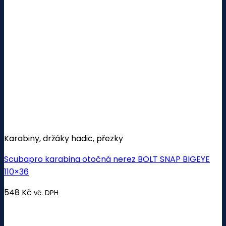
Karabiny, držáky hadic, přezky
Scubapro karabina otočná nerez BOLT SNAP BIGEYE
110×36
548
Kč
vč. DPH