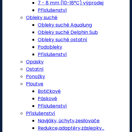
7 - 8 mm (10-18°C) výprodej
Příslušenství
Obleky suché
Obleky suché Aqualung
Obleky suché Delphin Sub
Obleky suché ostatní
Podobleky
Příslušenství
Opasky
Ostatní
Ponožky
Ploutve
Botičkové
Páskové
Příslušenství
Příslušenství
Navijáky, úchyty,zesilovače
Redukce,adaptéry,záslepky...