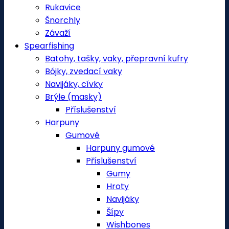
Rukavice
Šnorchly
Závaží
Spearfishing
Batohy, tašky, vaky, přepravní kufry
Bójky, zvedací vaky
Navijáky, cívky
Brýle (masky)
Příslušenství
Harpuny
Gumové
Harpuny gumové
Příslušenství
Gumy
Hroty
Navijáky
Šípy
Wishbones