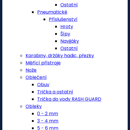
Ostatní
Pneumatické
Příslušenství
Hroty
Šípy
Navijáky
Ostatní
Karabiny, držáky hadic, přezky
Měřící přístroje
Nože
Oblečení
Obuv
Trička a ostatní
Trička do vody RASH GUARD
Obleky
0 - 2 mm
3 - 4 mm
5 - 6 mm