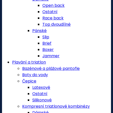
Open back
Ostatní
Race back
Top dvoudílné
Pánské
Slip
Brief
Boxer
Jammer
Plavání a triatlon
Bazénové a plážové pantofle
Boty do vody
Čepice
Latexové
Ostatní
Silikonové
Kompresní triatlonové kombinézy
Dámské