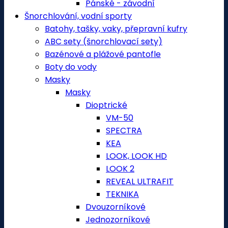
Pánské - závodní
Šnorchlování, vodní sporty
Batohy, tašky, vaky, přepravní kufry
ABC sety (šnorchlovací sety)
Bazénové a plážové pantofle
Boty do vody
Masky
Masky
Dioptrické
VM-50
SPECTRA
KEA
LOOK, LOOK HD
LOOK 2
REVEAL ULTRAFIT
TEKNIKA
Dvouzorníkové
Jednozorníkové