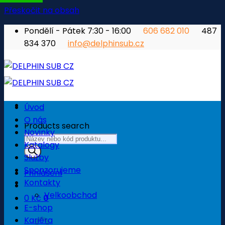
Přeskočit na obsah
Pondělí - Pátek 7:30 - 16:00
606 682 010
487
834 370
info@delphinsub.cz
Úvod
O nás
Products search
Novinky
Katalogy
Služby
Sponzorujeme
Přihlášení
Kontakty
Velkoobchod
0
Kč
0
E-shop
Košík
Kariéra