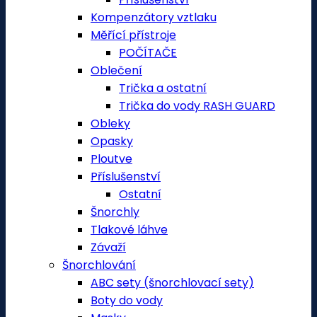
Kompenzátory vztlaku
Měřící přístroje
POČÍTAČE
Oblečení
Trička a ostatní
Trička do vody RASH GUARD
Obleky
Opasky
Ploutve
Příslušenství
Ostatní
Šnorchly
Tlakové láhve
Závaží
Šnorchlování
ABC sety (šnorchlovací sety)
Boty do vody