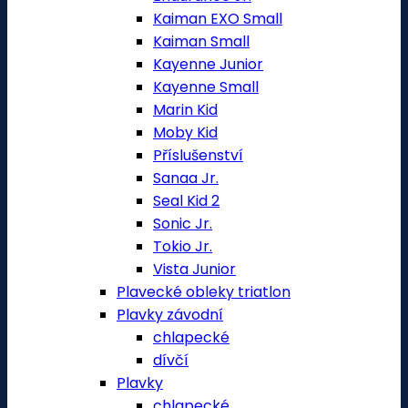
Kaiman EXO Small
Kaiman Small
Kayenne Junior
Kayenne Small
Marin Kid
Moby Kid
Příslušenství
Sanaa Jr.
Seal Kid 2
Sonic Jr.
Tokio Jr.
Vista Junior
Plavecké obleky triatlon
Plavky závodní
chlapecké
dívčí
Plavky
chlapecké