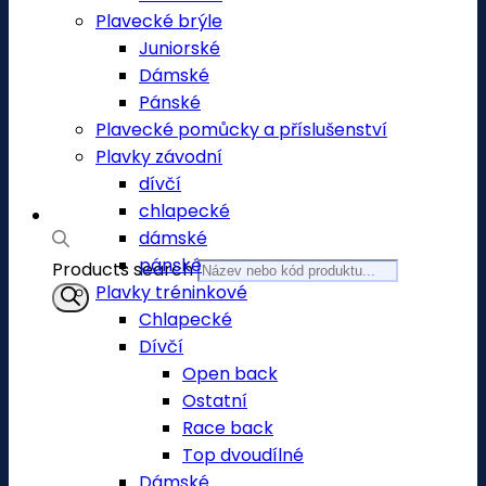
Plavecké brýle
Juniorské
Dámské
Pánské
Plavecké pomůcky a příslušenství
Plavky závodní
dívčí
chlapecké
dámské
pánské
Products search
Plavky tréninkové
Chlapecké
Dívčí
Open back
Ostatní
Race back
Top dvoudílné
Dámské