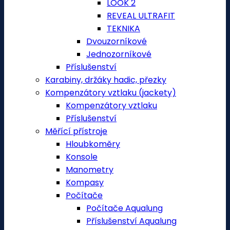
LOOK 2
REVEAL ULTRAFIT
TEKNIKA
Dvouzorníkové
Jednozorníkové
Příslušenství
Karabiny, držáky hadic, přezky
Kompenzátory vztlaku (jackety)
Kompenzátory vztlaku
Příslušenství
Měřící přístroje
Hloubkoměry
Konsole
Manometry
Kompasy
Počítače
Počítače Aqualung
Příslušenství Aqualung