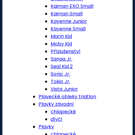
Kaiman EXO Small
Kaiman Small
Kayenne Junior
Kayenne Small
Marin Kid
Moby Kid
Příslušenství
Sanaa Jr.
Seal Kid 2
Sonic Jr.
Tokio Jr.
Vista Junior
Plavecké obleky triatlon
Plavky závodní
chlapecké
dívčí
Plavky
chlapecké