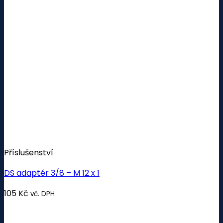
Příslušenství
DS adaptér 3/8 – M 12 x 1
105
Kč
vč. DPH