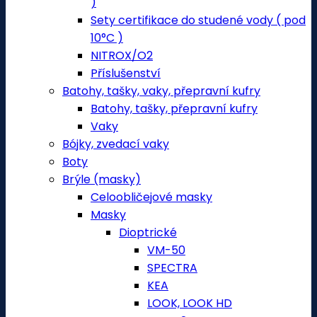
)
Sety certifikace do studené vody ( pod
10°C )
NITROX/O2
Příslušenství
Batohy, tašky, vaky, přepravní kufry
Batohy, tašky, přepravní kufry
Vaky
Bójky, zvedací vaky
Boty
Brýle (masky)
Celoobličejové masky
Masky
Dioptrické
VM-50
SPECTRA
KEA
LOOK, LOOK HD