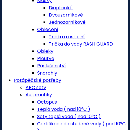
Masky
Dioptrické
Dvouzorníkové
Jednozorníkové
Oblečení
Trička a ostatní
Trička do vody RASH GUARD
Obleky
Ploutve
Příslušenství
Šnorchly
Potápěčské potřeby
ABC sety
Automatiky
Octopus
Teplá voda ( nad 10°C )
Sety teplá voda ( nad 10°C )
Certifikace do studené vody ( pod 10°C