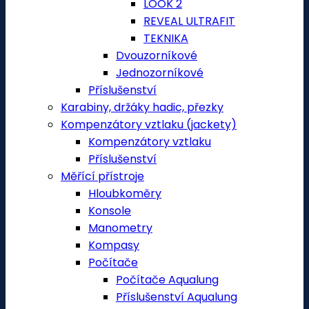
LOOK 2
REVEAL ULTRAFIT
TEKNIKA
Dvouzorníkové
Jednozorníkové
Příslušenství
Karabiny, držáky hadic, přezky
Kompenzátory vztlaku (jackety)
Kompenzátory vztlaku
Příslušenství
Měřící přístroje
Hloubkoměry
Konsole
Manometry
Kompasy
Počítače
Počítače Aqualung
Příslušenství Aqualung