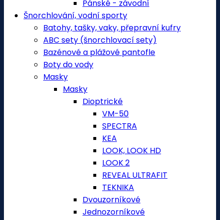
Pánské - závodní
Šnorchlování, vodní sporty
Batohy, tašky, vaky, přepravní kufry
ABC sety (šnorchlovací sety)
Bazénové a plážové pantofle
Boty do vody
Masky
Masky
Dioptrické
VM-50
SPECTRA
KEA
LOOK, LOOK HD
LOOK 2
REVEAL ULTRAFIT
TEKNIKA
Dvouzorníkové
Jednozorníkové