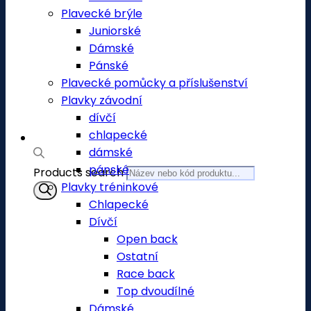
Plavecké brýle
Juniorské
Dámské
Pánské
Plavecké pomůcky a příslušenství
Plavky závodní
dívčí
chlapecké
dámské
pánské
Products search
Plavky tréninkové
Chlapecké
Dívčí
Open back
Ostatní
Race back
Top dvoudílné
Dámské