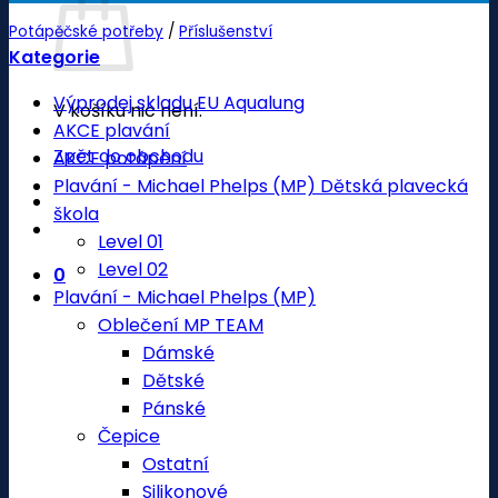
Potápěčské potřeby
/
Příslušenství
Kategorie
Výprodej skladu EU Aqualung
V košíku nic není.
AKCE plavání
Zpět do obchodu
AKCE potápění
Plavání - Michael Phelps (MP) Dětská plavecká
škola
Level 01
Level 02
0
Plavání - Michael Phelps (MP)
Oblečení MP TEAM
Dámské
Dětské
Pánské
Čepice
Ostatní
Silikonové