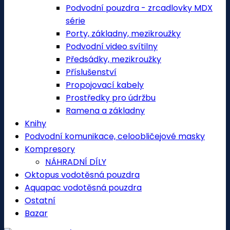
Podvodní pouzdra - zrcadlovky MDX
série
Porty, základny, mezikroužky
Podvodní video svítilny
Předsádky, mezikroužky
Příslušenství
Propojovací kabely
Prostředky pro údržbu
Ramena a základny
Knihy
Podvodní komunikace, celoobličejové masky
Kompresory
NÁHRADNÍ DÍLY
Oktopus vodotěsná pouzdra
Aquapac vodotěsná pouzdra
Ostatní
Bazar