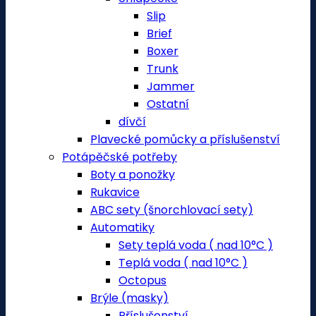
Slip
Brief
Boxer
Trunk
Jammer
Ostatní
dívčí
Plavecké pomůcky a příslušenství
Potápěčské potřeby
Boty a ponožky
Rukavice
ABC sety (šnorchlovací sety)
Automatiky
Sety teplá voda ( nad 10°C )
Teplá voda ( nad 10°C )
Octopus
Brýle (masky)
Příslušenství