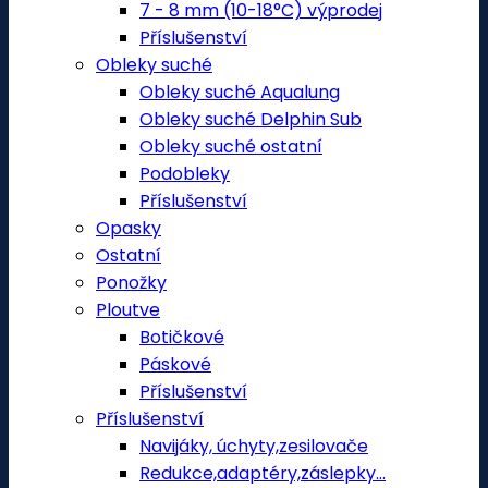
7 - 8 mm (10-18°C) výprodej
Příslušenství
Obleky suché
Obleky suché Aqualung
Obleky suché Delphin Sub
Obleky suché ostatní
Podobleky
Příslušenství
Opasky
Ostatní
Ponožky
Ploutve
Botičkové
Páskové
Příslušenství
Příslušenství
Navijáky, úchyty,zesilovače
Redukce,adaptéry,záslepky...