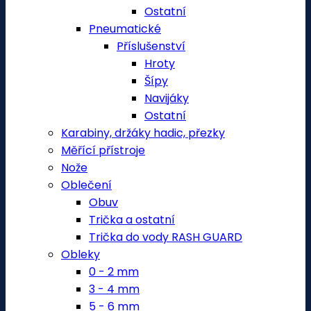
Ostatní
Pneumatické
Příslušenství
Hroty
Šípy
Navijáky
Ostatní
Karabiny, držáky hadic, přezky
Měřící přístroje
Nože
Oblečení
Obuv
Trička a ostatní
Trička do vody RASH GUARD
Obleky
0 - 2 mm
3 - 4 mm
5 - 6 mm