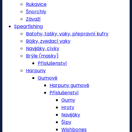
Rukavice
Šnorchly
Závaží
Spearfishing
Batohy, tašky, vaky, přepravní kufry
Bójky, zvedací vaky
Navijáky, cívky
Brýle (masky)
Příslušenství
Harpuny
Gumové
Harpuny gumové
Příslušenství
Gumy
Hroty
Navijáky
Šípy
Wishbones