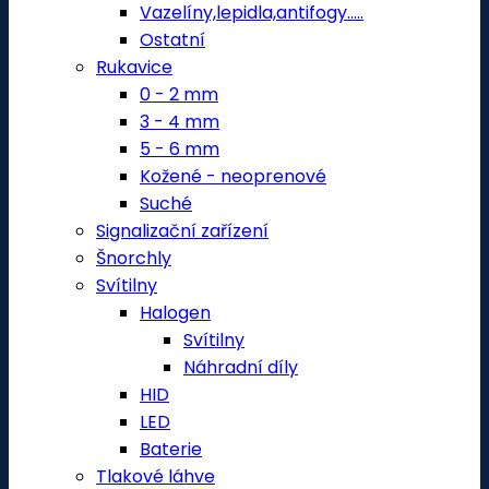
Vazelíny,lepidla,antifogy.....
Ostatní
Rukavice
0 - 2 mm
3 - 4 mm
5 - 6 mm
Kožené - neoprenové
Suché
Signalizační zařízení
Šnorchly
Svítilny
Halogen
Svítilny
Náhradní díly
HID
LED
Baterie
Tlakové láhve