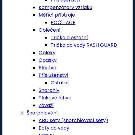
Kompenzátory vztlaku
Měřící přístroje
POČÍTAČE
Oblečení
Trička a ostatní
Trička do vody RASH GUARD
Obleky
Opasky
Ploutve
Příslušenství
Ostatní
Šnorchly
Tlakové láhve
Závaží
Šnorchlování
ABC sety (šnorchlovací sety)
Boty do vody