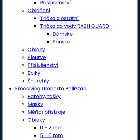
Příslušenství
Oblečení
Trička a ostatní
Trička do vody RASH GUARD
Dámské
Pánské
Obleky
Ploutve
Příslušenství
Bójky
Šnorchly
Freediving Umberto Pellizzari
Batohy, tašky
Masky
Měřící přístroje
Obleky
0 - 2 mm
5 - 6 mm