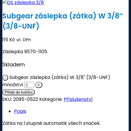
Subgear záslepka (zátka) W 3/8″
(3/8-UNF)
115
Kč
vč. DPH
Záslepka 9570-1105.
Skladem
Subgear záslepka (zátka) W 3/8" (3/8-UNF)
množství
Přidat do košíku
SKU:
2095-0522
Kategorie:
Příslušenství
Popis
Zátka na 1.stupně automatik všech značek.