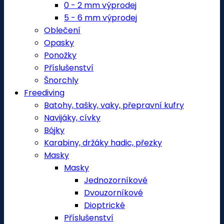
0 - 2 mm výprodej
5 - 6 mm výprodej
Oblečení
Opasky
Ponožky
Příslušenství
Šnorchly
Freediving
Batohy, tašky, vaky, přepravní kufry
Navijáky, cívky
Bójky
Karabiny, držáky hadic, přezky
Masky
Masky
Jednozorníkové
Dvouzorníkové
Dioptrické
Příslušenství