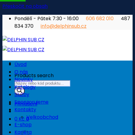
Přeskočit na obsah
Pondělí - Pátek 7:30 - 16:00
606 682 010
487
834 370
info@delphinsub.cz
Úvod
O nás
Products search
Novinky
Katalogy
Služby
Sponzorujeme
Přihlášení
Kontakty
Velkoobchod
0
Kč
0
E-shop
Košík
Kariéra