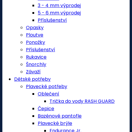
3 - 4 mm výprodej
5 - 6 mm výprodej
Příslušenství
Opasky
Ploutve
Ponožky
Příslušenství
Rukavice
Šnorchly
Závaží
Dětské potřeby
Plavecké potřeby
Oblečení
Trička do vody RASH GUARD
Čepice
Bazénové pantofle
Plavecké brýle
Endurance Jr.