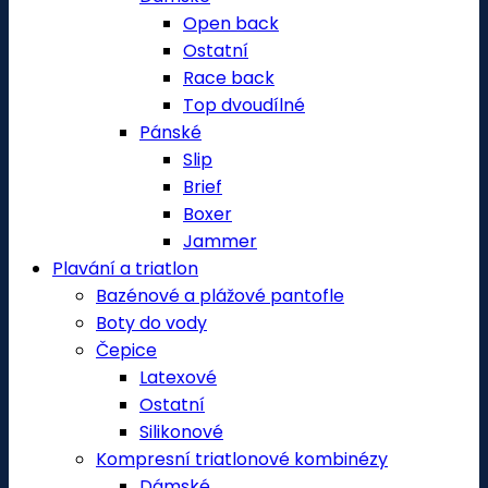
Open back
Ostatní
Race back
Top dvoudílné
Pánské
Slip
Brief
Boxer
Jammer
Plavání a triatlon
Bazénové a plážové pantofle
Boty do vody
Čepice
Latexové
Ostatní
Silikonové
Kompresní triatlonové kombinézy
Dámské