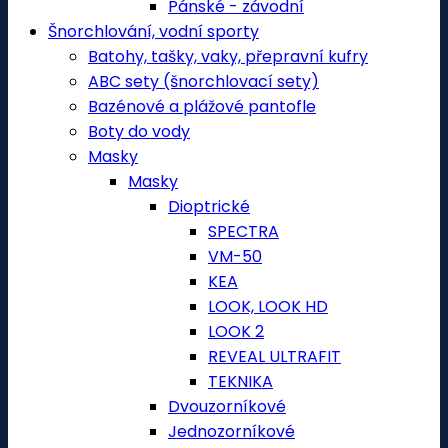
Pánské - závodní
Šnorchlování, vodní sporty
Batohy, tašky, vaky, přepravní kufry
ABC sety (šnorchlovací sety)
Bazénové a plážové pantofle
Boty do vody
Masky
Masky
Dioptrické
SPECTRA
VM-50
KEA
LOOK, LOOK HD
LOOK 2
REVEAL ULTRAFIT
TEKNIKA
Dvouzorníkové
Jednozorníkové