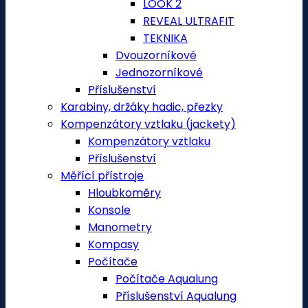
LOOK 2
REVEAL ULTRAFIT
TEKNIKA
Dvouzorníkové
Jednozorníkové
Příslušenství
Karabiny, držáky hadic, přezky
Kompenzátory vztlaku (jackety)
Kompenzátory vztlaku
Příslušenství
Měřící přístroje
Hloubkoměry
Konsole
Manometry
Kompasy
Počítače
Počítače Aqualung
Příslušenství Aqualung