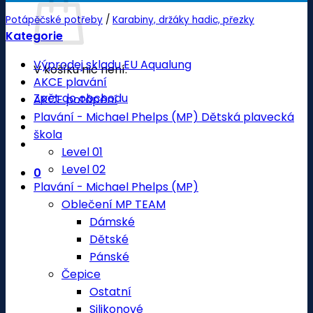
Potápěčské potřeby
/
Karabiny, držáky hadic, přezky
Kategorie
Výprodej skladu EU Aqualung
V košíku nic není.
AKCE plavání
Zpět do obchodu
AKCE potápění
Plavání - Michael Phelps (MP) Dětská plavecká
škola
Level 01
Level 02
0
Plavání - Michael Phelps (MP)
Oblečení MP TEAM
Dámské
Dětské
Pánské
Čepice
Ostatní
Silikonové