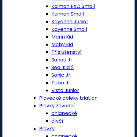
Kaiman EXO Small
Kaiman Small
Kayenne Junior
Kayenne Small
Marin Kid
Moby Kid
Příslušenství
Sanaa Jr.
Seal Kid 2
Sonic Jr.
Tokio Jr.
Vista Junior
Plavecké obleky triatlon
Plavky závodní
chlapecké
dívčí
Plavky
chlapecké