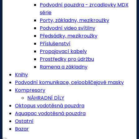
Podvodní pouzdra - zrcadlovky MDX
série
Porty, základny, mezikroužky
Podvodní video svítilny
Předsádky, mezikroužky
Příslušenství
Propojovací kabely
Prostředky pro údržbu
Ramena a základny
Knihy
Podvodní komunikace, celoobličejové masky
Kompresory
NÁHRADNÍ DÍLY
Oktopus vodotěsná pouzdra
Aquapac vodotěsná pouzdra
Ostatní
Bazar