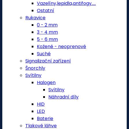
Vazelíny,lepidla,antifogy.....
Ostatní
Rukavice
0 - 2 mm
3 - 4 mm
5 - 6 mm
Kožené - neoprenové
Suché
Signalizační zařízení
Šnorchly
Svítilny
Halogen
Svítilny
Náhradní díly
HID
LED
Baterie
Tlakové láhve