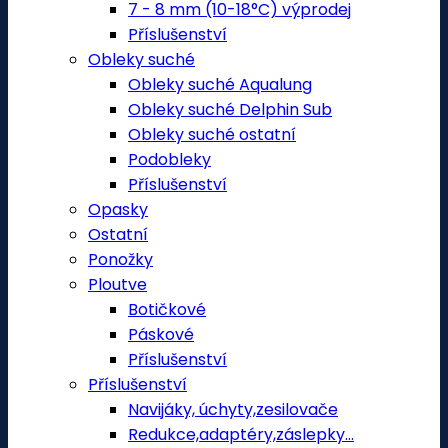
7 - 8 mm (10-18°C) výprodej
Příslušenství
Obleky suché
Obleky suché Aqualung
Obleky suché Delphin Sub
Obleky suché ostatní
Podobleky
Příslušenství
Opasky
Ostatní
Ponožky
Ploutve
Botičkové
Páskové
Příslušenství
Příslušenství
Navijáky, úchyty,zesilovače
Redukce,adaptéry,záslepky...