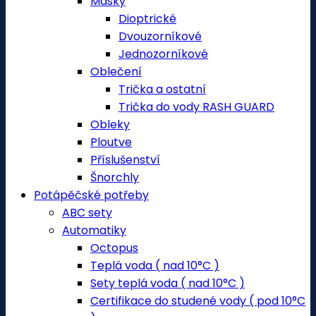
Masky
Dioptrické
Dvouzorníkové
Jednozorníkové
Oblečení
Trička a ostatní
Trička do vody RASH GUARD
Obleky
Ploutve
Příslušenství
Šnorchly
Potápěčské potřeby
ABC sety
Automatiky
Octopus
Teplá voda ( nad 10°C )
Sety teplá voda ( nad 10°C )
Certifikace do studené vody ( pod 10°C