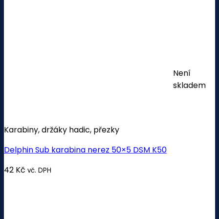
Není
skladem
Karabiny, držáky hadic, přezky
Delphin Sub karabina nerez 50×5 DSM K50
42
Kč
vč. DPH