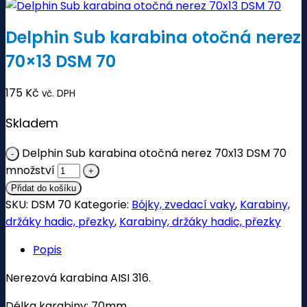
Delphin Sub karabina otočná nerez
70×13 DSM 70
175
Kč
vč. DPH
Skladem
Delphin Sub karabina otočná nerez 70x13 DSM 70
množství
Přidat do košíku
SKU:
DSM 70
Kategorie:
Bójky, zvedací vaky
,
Karabiny,
držáky hadic, přezky
,
Karabiny, držáky hadic, přezky
Popis
Nerezová karabina AISI 316.
Délka karabiny: 70mm