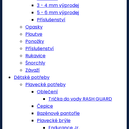
3 - 4 mm výprodej
5 - 6 mm výprodej
Příslušenství
Opasky
Ploutve
Ponožky
Příslušenství
Rukavice
Šnorchly
Závaží
Dětské potřeby
Plavecké potřeby
Oblečení
Trička do vody RASH GUARD
Čepice
Bazénové pantofle
Plavecké brýle
Endurance Jr.