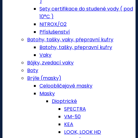
)
Sety certifikace do studené vody ( pod
10°C )
NITROX/O2
Příslušenství
Batohy, tašky, vaky, přepravní kufry
Batohy, tašky, přepravní kufry
Vaky
Bójky, zvedací vaky
Boty
Brýle (masky)
Celoobličejové masky
Masky
Dioptrické
SPECTRA
VM-50
KEA
LOOK, LOOK HD