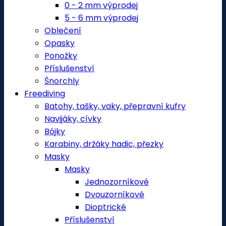
0 - 2 mm výprodej
5 - 6 mm výprodej
Oblečení
Opasky
Ponožky
Příslušenství
Šnorchly
Freediving
Batohy, tašky, vaky, přepravní kufry
Navijáky, cívky
Bójky
Karabiny, držáky hadic, přezky
Masky
Masky
Jednozorníkové
Dvouzorníkové
Dioptrické
Příslušenství