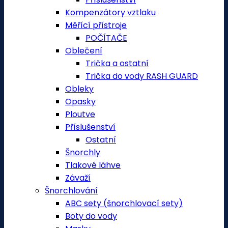
Kompenzátory vztlaku
Měřící přístroje
POČÍTAČE
Oblečení
Trička a ostatní
Trička do vody RASH GUARD
Obleky
Opasky
Ploutve
Příslušenství
Ostatní
Šnorchly
Tlakové láhve
Závaží
Šnorchlování
ABC sety (šnorchlovací sety)
Boty do vody