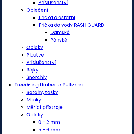
Příslušenství
Oblečení
Trička a ostatní
Trička do vody RASH GUARD
Dámské
Pánské
Obleky
Ploutve
Příslušenství
Bójky
Šnorchly
Freediving Umberto Pellizzari
Batohy, tašky
Masky
Měřící přístroje
Obleky
0 - 2 mm
5 - 6 mm