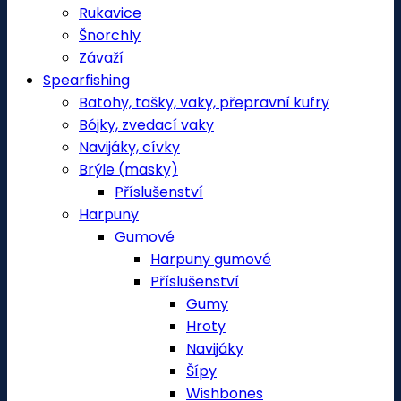
Rukavice
Šnorchly
Závaží
Spearfishing
Batohy, tašky, vaky, přepravní kufry
Bójky, zvedací vaky
Navijáky, cívky
Brýle (masky)
Příslušenství
Harpuny
Gumové
Harpuny gumové
Příslušenství
Gumy
Hroty
Navijáky
Šípy
Wishbones