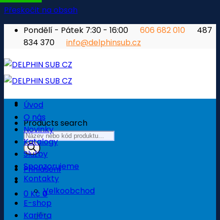
Přeskočit na obsah
Pondělí - Pátek 7:30 - 16:00
606 682 010
487
834 370
info@delphinsub.cz
Úvod
O nás
Products search
Novinky
Katalogy
Služby
Sponzorujeme
Přihlášení
Kontakty
Velkoobchod
0
Kč
0
E-shop
Košík
Kariéra