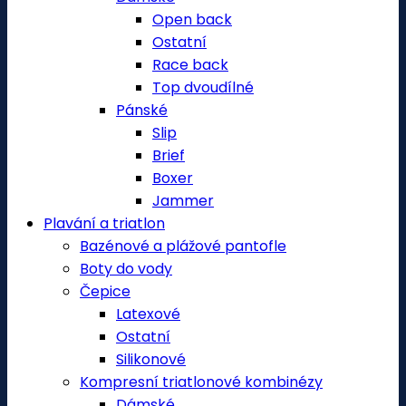
Open back
Ostatní
Race back
Top dvoudílné
Pánské
Slip
Brief
Boxer
Jammer
Plavání a triatlon
Bazénové a plážové pantofle
Boty do vody
Čepice
Latexové
Ostatní
Silikonové
Kompresní triatlonové kombinézy
Dámské