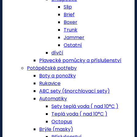
Slip
Brief
Boxer
Trunk
Jammer
Ostatní
dívčí
Plavecké pomůcky a příslušenství
Potápěčské potřeby
Boty a ponožky
Rukavice
ABC sety (šnorchlovací sety)
Automatiky
Sety teplá voda ( nad 10°C )
Teplá voda ( nad 10°C )
Octopus
Brýle (masky)
Příslušenství