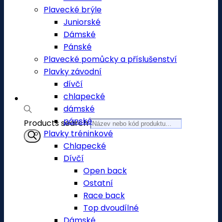
Plavecké brýle
Juniorské
Dámské
Pánské
Plavecké pomůcky a příslušenství
Plavky závodní
dívčí
chlapecké
dámské
pánské
Products search
Plavky tréninkové
Chlapecké
Dívčí
Open back
Ostatní
Race back
Top dvoudílné
Dámské