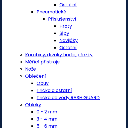
Ostatní
Pneumatické
Příslušenství
Hroty
Šípy
Navijáky
Ostatní
Karabiny, držáky hadic, přezky
Měřící přístroje
Nože
Oblečení
Obuv
Trička a ostatní
Trička do vody RASH GUARD
Obleky
0 - 2 mm
3 - 4 mm
5 - 6 mm