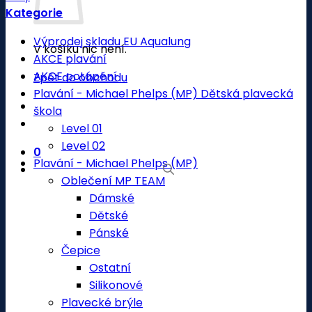
Kategorie
Výprodej skladu EU Aqualung
V košíku nic není.
AKCE plavání
AKCE potápění
Zpět do obchodu
Plavání - Michael Phelps (MP) Dětská plavecká
škola
Level 01
Level 02
0
Plavání - Michael Phelps (MP)
Oblečení MP TEAM
Dámské
Dětské
Pánské
Čepice
Ostatní
Silikonové
Plavecké brýle