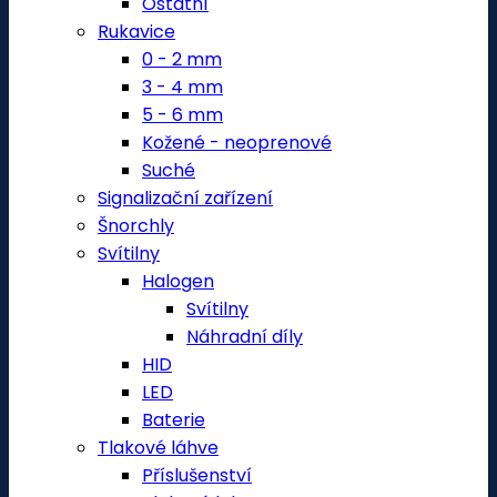
Ostatní
Rukavice
0 - 2 mm
3 - 4 mm
5 - 6 mm
Kožené - neoprenové
Suché
Signalizační zařízení
Šnorchly
Svítilny
Halogen
Svítilny
Náhradní díly
HID
LED
Baterie
Tlakové láhve
Příslušenství