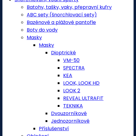
Batohy, tašky, vaky, přepravní kufry
ABC sety (šnorchlovací sety)
Bazénové a plážové pantofle
Boty do vody
Masky
Masky
Dioptrické
VM-50
SPECTRA
KEA
LOOK, LOOK HD
LOOK 2
REVEAL ULTRAFIT
TEKNIKA
Dvouzorníkové
Jednozorníkové
Příslušenství