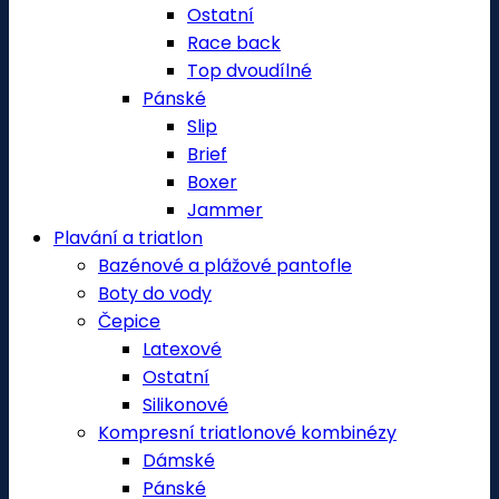
Ostatní
Race back
Top dvoudílné
Pánské
Slip
Brief
Boxer
Jammer
Plavání a triatlon
Bazénové a plážové pantofle
Boty do vody
Čepice
Latexové
Ostatní
Silikonové
Kompresní triatlonové kombinézy
Dámské
Pánské