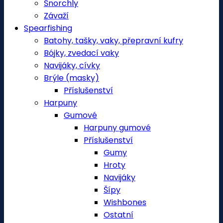
Šnorchly
Závaží
Spearfishing
Batohy, tašky, vaky, přepravní kufry
Bójky, zvedací vaky
Navijáky, cívky
Brýle (masky)
Příslušenství
Harpuny
Gumové
Harpuny gumové
Příslušenství
Gumy
Hroty
Navijáky
Šípy
Wishbones
Ostatní