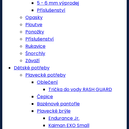
5 - 6 mm výprodej
Příslušenství
Opasky
Ploutve
Ponožky
Příslušenství
Rukavice
Šnorchly
Závaží
Dětské potřeby
Plavecké potřeby
Oblečení
Trička do vody RASH GUARD
Čepice
Bazénové pantofle
Plavecké brýle
Endurance Jr.
Kaiman EXO Small