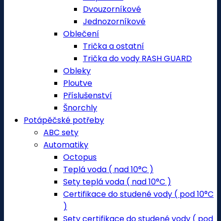
Dvouzorníkové
Jednozorníkové
Oblečení
Trička a ostatní
Trička do vody RASH GUARD
Obleky
Ploutve
Příslušenství
Šnorchly
Potápěčské potřeby
ABC sety
Automatiky
Octopus
Teplá voda ( nad 10°C )
Sety teplá voda ( nad 10°C )
Certifikace do studené vody ( pod 10°C
)
Sety certifikace do studené vody ( pod