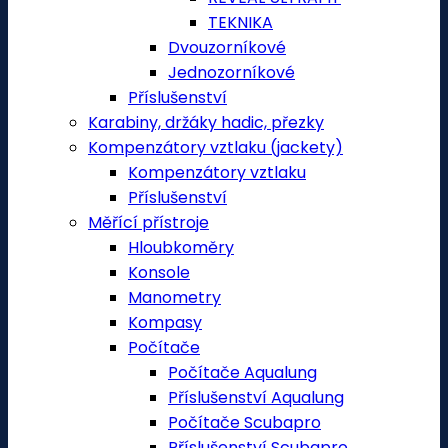
TEKNIKA
Dvouzorníkové
Jednozorníkové
Příslušenství
Karabiny, držáky hadic, přezky
Kompenzátory vztlaku (jackety)
Kompenzátory vztlaku
Příslušenství
Měřící přístroje
Hloubkoměry
Konsole
Manometry
Kompasy
Počítače
Počítače Aqualung
Příslušenství Aqualung
Počítače Scubapro
Příslušenství Scubapro