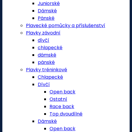
Juniorské
Dámské
Pánské
Plavecké pomůcky a příslušenství
Plavky závodní
dívčí
chlapecké
dámské
pánské
Plavky tréninkové
Chlapecké
Dívčí
Open back
Ostatní
Race back
Top dvoudílné
Dámské
Open back