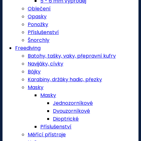
5 - 6 mm výprodej
Oblečení
Opasky
Ponožky
Příslušenství
Šnorchly
Freediving
Batohy, tašky, vaky, přepravní kufry
Navijáky, cívky
Bójky
Karabiny, držáky hadic, přezky
Masky
Masky
Jednozorníkové
Dvouzorníkové
Dioptrické
Příslušenství
Měřící přístroje