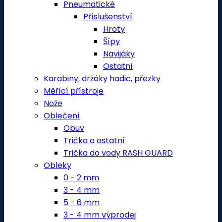
Pneumatické
Příslušenství
Hroty
Šípy
Navijáky
Ostatní
Karabiny, držáky hadic, přezky
Měřící přístroje
Nože
Oblečení
Obuv
Trička a ostatní
Trička do vody RASH GUARD
Obleky
0 - 2 mm
3 - 4 mm
5 - 6 mm
3 - 4 mm výprodej