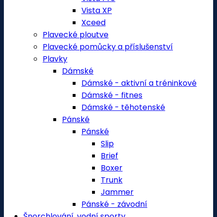
Vista XP
Xceed
Plavecké ploutve
Plavecké pomůcky a příslušenství
Plavky
Dámské
Dámské - aktivní a tréninkové
Dámské - fitnes
Dámské - těhotenské
Pánské
Pánské
Slip
Brief
Boxer
Trunk
Jammer
Pánské - závodní
Šnorchlování, vodní sporty