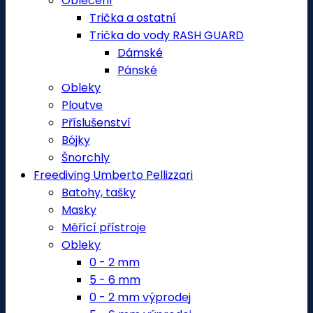
Oblečení
Trička a ostatní
Trička do vody RASH GUARD
Dámské
Pánské
Obleky
Ploutve
Příslušenství
Bójky
Šnorchly
Freediving Umberto Pellizzari
Batohy, tašky
Masky
Měřící přístroje
Obleky
0 - 2 mm
5 - 6 mm
0 - 2 mm výprodej