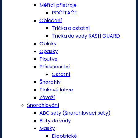
Měřící přístroje
POČÍTAČE
Oblečení
Trička a ostatní
Trička do vody RASH GUARD
Obleky
Opasky
Ploutve
Příslušenství
Ostatní
Šnorchly
Tlakové láhve
Závaží
Šnorchlování
ABC sety (šnorchlovací sety)
Boty do vody
Masky
Dioptrické