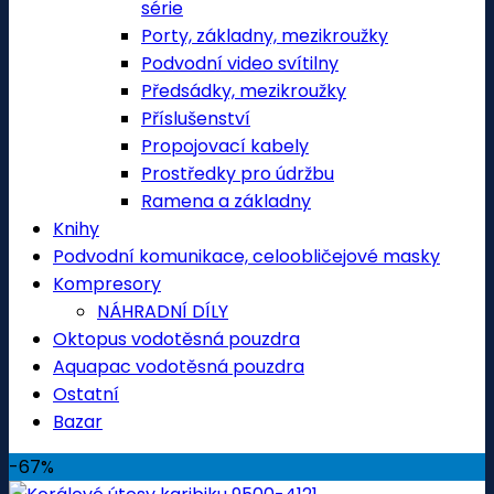
série
Porty, základny, mezikroužky
Podvodní video svítilny
Předsádky, mezikroužky
Příslušenství
Propojovací kabely
Prostředky pro údržbu
Ramena a základny
Knihy
Podvodní komunikace, celoobličejové masky
Kompresory
NÁHRADNÍ DÍLY
Oktopus vodotěsná pouzdra
Aquapac vodotěsná pouzdra
Ostatní
Bazar
-67%