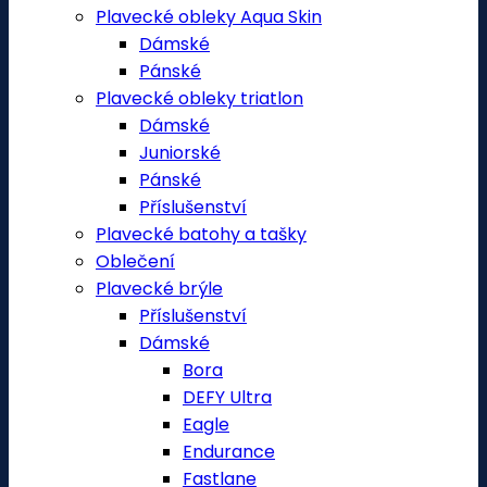
Plavecké obleky Aqua Skin
Dámské
Pánské
Plavecké obleky triatlon
Dámské
Juniorské
Pánské
Příslušenství
Plavecké batohy a tašky
Oblečení
Plavecké brýle
Příslušenství
Dámské
Bora
DEFY Ultra
Eagle
Endurance
Fastlane