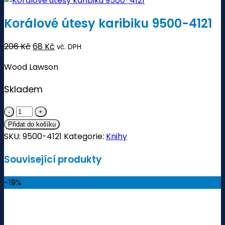
Korálové útesy karibiku 9500-4121
206
Kč
Původní
68
Kč
Aktuální
vč. DPH
cena
cena
Wood Lawson
byla:
je:
206 Kč.
68 Kč.
Skladem
Korálové
útesy
Přidat do košíku
SKU:
karibiku
9500-4121
Kategorie:
Knihy
9500-
Související produkty
4121
množství
-19%