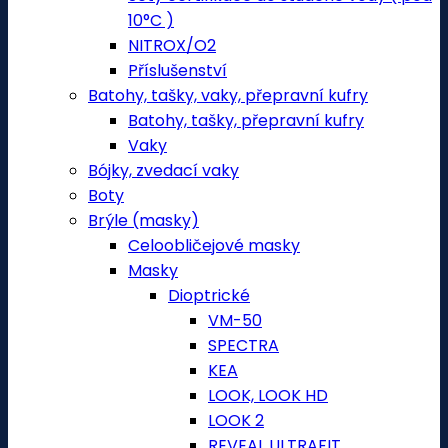
10°C )
NITROX/O2
Příslušenství
Batohy, tašky, vaky, přepravní kufry
Batohy, tašky, přepravní kufry
Vaky
Bójky, zvedací vaky
Boty
Brýle (masky)
Celoobličejové masky
Masky
Dioptrické
VM-50
SPECTRA
KEA
LOOK, LOOK HD
LOOK 2
REVEAL ULTRAFIT