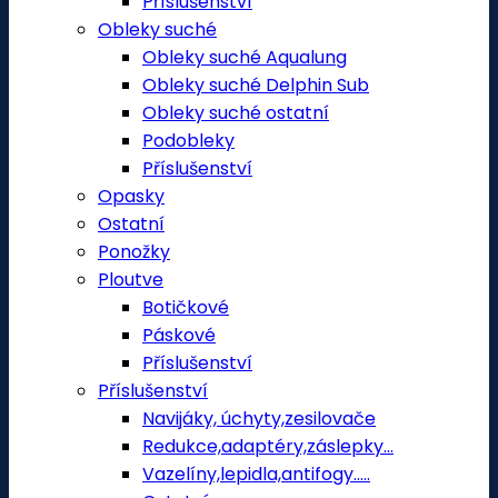
Příslušenství
Obleky suché
Obleky suché Aqualung
Obleky suché Delphin Sub
Obleky suché ostatní
Podobleky
Příslušenství
Opasky
Ostatní
Ponožky
Ploutve
Botičkové
Páskové
Příslušenství
Příslušenství
Navijáky, úchyty,zesilovače
Redukce,adaptéry,záslepky...
Vazelíny,lepidla,antifogy.....