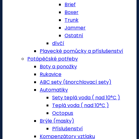
Brief
Boxer
Trunk
Jammer
Ostatní
dívčí
Plavecké pomůcky a příslušenství
Potápěčské potřeby
Boty a ponožky
Rukavice
ABC sety (šnorchlovací sety)
Automatiky
Sety teplá voda ( nad 10°C )
Teplá voda ( nad 10°C )
Octopus
Brýle (masky)
Příslušenství
Kompenzátory vztlaku