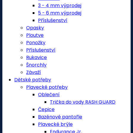
3 - 4 mm výprodej
5 - 6 mm výprodej
Příslušenství
Opasky
Ploutve
Ponožky
Příslušenství
Rukavice
Šnorchly
Závaží
Dětské potřeby
Plavecké potřeby
Oblečení
Trička do vody RASH GUARD
Čepice
Bazénové pantofle
Plavecké brýle
Endurance Jr.