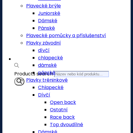
Plavecké brýle
Juniorské
Dámské
Pánské
Plavecké pomůcky a příslušenství
Plavky závodní
dívčí
chlapecké
dámské
pánské
Products search
Plavky tréninkové
Chlapecké
Dívčí
Open back
Ostatní
Race back
Top dvoudílné
Dámské