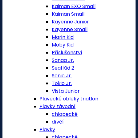
Kaiman EXO Small
Kaiman Small
Kayenne Junior
Kayenne Small
Marin Kid
Moby Kid
Příslušenství
Sanaa Jr.
Seal Kid 2
Sonic Jr.
Tokio Jr.
Vista Junior
Plavecké obleky triatlon
Plavky závodní
chlapecké
dívčí
Plavky
chlapecké