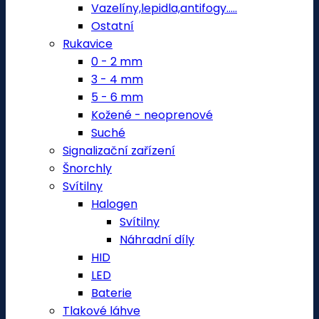
Vazelíny,lepidla,antifogy.....
Ostatní
Rukavice
0 - 2 mm
3 - 4 mm
5 - 6 mm
Kožené - neoprenové
Suché
Signalizační zařízení
Šnorchly
Svítilny
Halogen
Svítilny
Náhradní díly
HID
LED
Baterie
Tlakové láhve