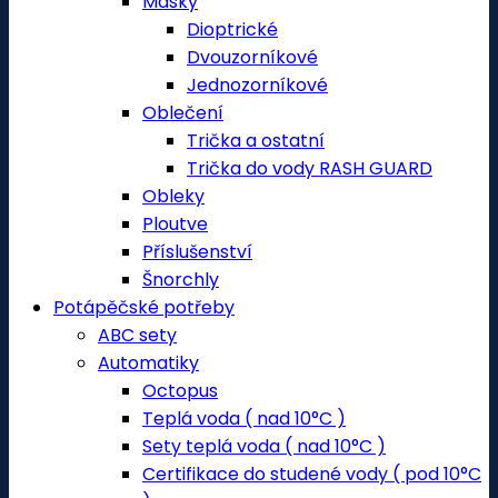
Masky
Dioptrické
Dvouzorníkové
Jednozorníkové
Oblečení
Trička a ostatní
Trička do vody RASH GUARD
Obleky
Ploutve
Příslušenství
Šnorchly
Potápěčské potřeby
ABC sety
Automatiky
Octopus
Teplá voda ( nad 10°C )
Sety teplá voda ( nad 10°C )
Certifikace do studené vody ( pod 10°C