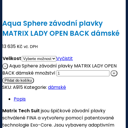
Aqua Sphere závodní plavky
MATRIX LADY OPEN BACK dámské
13 635
Kč
vč. DPH
Velikost
Vyčistit
Aqua Sphere závodní plavky MATRIX LADY OPEN
BACK dámské množství
Přidat do košíku
SKU:
A915
Kategorie:
dámské
Popis
Matrix Tech Suit
jsou špičkové závodní plavky
schválené FINA a vytvořeny pomocí patentované
technologie Exo-Core. Jsou vybaveny adaptivním