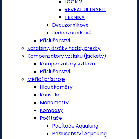
LOOK 2
REVEAL ULTRAFIT
TEKNIKA
Dvouzorníkové
Jednozorníkové
Příslušenství
Karabiny, držáky hadic, přezky
Kompenzátory vztlaku (jackety)
Kompenzátory vztlaku
Příslušenství
Měřící přístroje
Hloubkoměry
Konsole
Manometry
Kompasy
Počítače
Počítače Aqualung
Příslušenství Aqualung