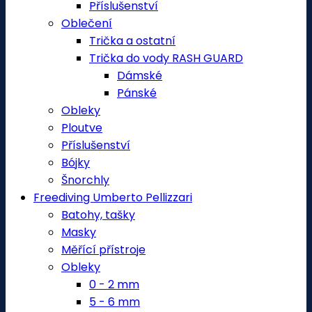
Příslušenství
Oblečení
Trička a ostatní
Trička do vody RASH GUARD
Dámské
Pánské
Obleky
Ploutve
Příslušenství
Bójky
Šnorchly
Freediving Umberto Pellizzari
Batohy, tašky
Masky
Měřící přístroje
Obleky
0 - 2 mm
5 - 6 mm