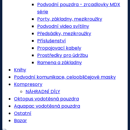
Podvodní pouzdra - zrcadlovky MDX
série
Porty, základny, mezikroužky
Podvodní video svítilny
Předsádky, mezikroužky
Příslušenství
Propojovací kabely
Prostředky pro údržbu
Ramena a základny
Knihy
Podvodní komunikace, celoobličejové masky
Kompresory
NÁHRADNÍ DÍLY
Oktopus vodotěsná pouzdra
Aquapac vodotěsná pouzdra
Ostatní
Bazar