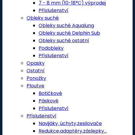
7 - 8 mm (10-18°C) výprodej
Příslušenství
Obleky suché
Obleky suché Aqualung
Obleky suché Delphin Sub
Obleky suché ostatní
Podobleky
Příslušenství
Opasky
Ostatní
Ponožky
Ploutve
Botičkové
Páskové
Příslušenství
Příslušenství
Navijáky, úchyty,zesilovače
Redukce,adaptéry,záslepky...