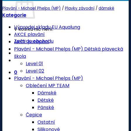
Plavání - Michael Phelps (MP)
/
Plavky závodní
/
dámské
Kategorie
Výprodej skladu EU Aqualung
V košíku nic není.
AKCE plavání
Zpět do obchodu
AKCE potápění
Plavání - Michael Phelps (MP) Dětská plavecká
škola
Level 01
Level 02
0
Plavání - Michael Phelps (MP)
Oblečení MP TEAM
Dámské
Dětské
Pánské
Čepice
Ostatní
Silikonové