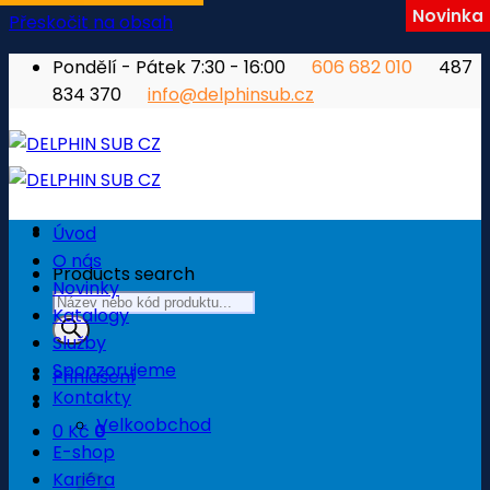
Novinka
Přeskočit na obsah
Pondělí - Pátek 7:30 - 16:00
606 682 010
487
834 370
info@delphinsub.cz
Úvod
O nás
Products search
Novinky
Katalogy
Služby
Sponzorujeme
Přihlášení
Kontakty
Velkoobchod
0
Kč
0
E-shop
Košík
Kariéra