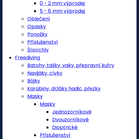
0 - 2 mm výprodej
5 - 6 mm výprodej
Oblečení
Opasky
Ponožky
Příslušenství
Šnorchly
Freediving
Batohy, tašky, vaky, přepravní kufry
Navijáky, cívky
Bójky
Karabiny, držáky hadic, přezky
Masky
Masky
Jednozorníkové
Dvouzorníkové
Dioptrické
Příslušenství