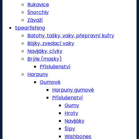
Rukavice
Šnorchly
Závaží
Spearfishing
Batohy, tašky, vaky, přepravní kufry
Bójky, zvedací vaky
Navijáky, cívky
Brýle (masky)
Příslušenství
Harpuny
Gumové
Harpuny gumové
Příslušenství
Gumy
Hroty
Navijáky
Šípy
Wishbones