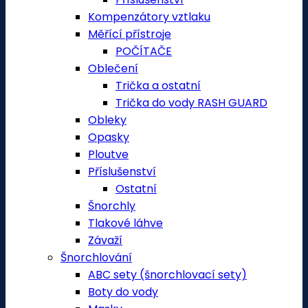
Kompenzátory vztlaku
Měřící přístroje
POČÍTAČE
Oblečení
Trička a ostatní
Trička do vody RASH GUARD
Obleky
Opasky
Ploutve
Příslušenství
Ostatní
Šnorchly
Tlakové láhve
Závaží
Šnorchlování
ABC sety (šnorchlovací sety)
Boty do vody