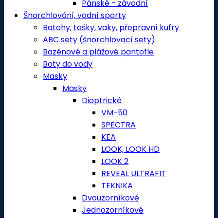
Pánské - závodní
Šnorchlování, vodní sporty
Batohy, tašky, vaky, přepravní kufry
ABC sety (šnorchlovací sety)
Bazénové a plážové pantofle
Boty do vody
Masky
Masky
Dioptrické
VM-50
SPECTRA
KEA
LOOK, LOOK HD
LOOK 2
REVEAL ULTRAFIT
TEKNIKA
Dvouzorníkové
Jednozorníkové