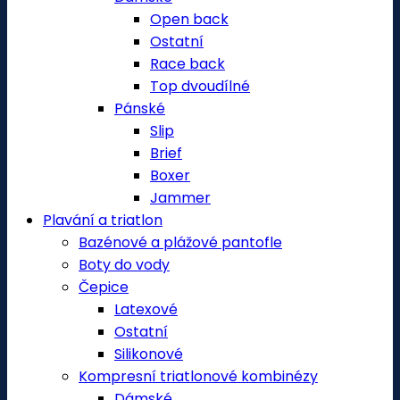
Open back
Ostatní
Race back
Top dvoudílné
Pánské
Slip
Brief
Boxer
Jammer
Plavání a triatlon
Bazénové a plážové pantofle
Boty do vody
Čepice
Latexové
Ostatní
Silikonové
Kompresní triatlonové kombinézy
Dámské