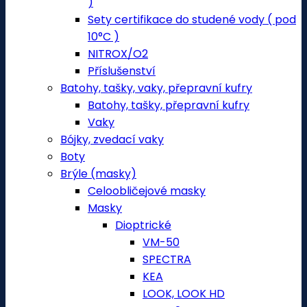
)
Sety certifikace do studené vody ( pod
10°C )
NITROX/O2
Příslušenství
Batohy, tašky, vaky, přepravní kufry
Batohy, tašky, přepravní kufry
Vaky
Bójky, zvedací vaky
Boty
Brýle (masky)
Celoobličejové masky
Masky
Dioptrické
VM-50
SPECTRA
KEA
LOOK, LOOK HD