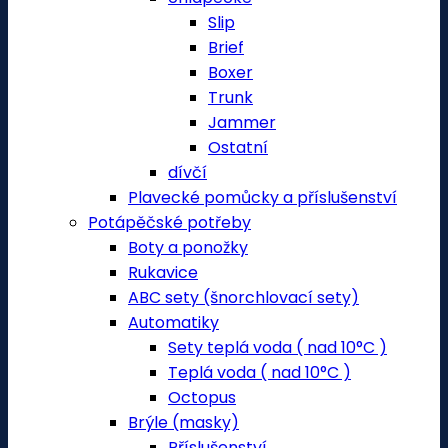
Slip
Brief
Boxer
Trunk
Jammer
Ostatní
dívčí
Plavecké pomůcky a příslušenství
Potápěčské potřeby
Boty a ponožky
Rukavice
ABC sety (šnorchlovací sety)
Automatiky
Sety teplá voda ( nad 10°C )
Teplá voda ( nad 10°C )
Octopus
Brýle (masky)
Příslušenství