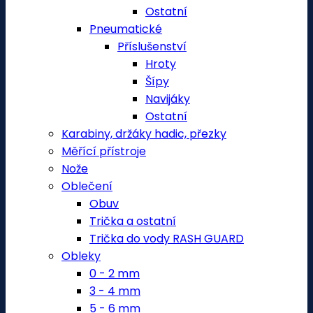
Ostatní
Pneumatické
Příslušenství
Hroty
Šípy
Navijáky
Ostatní
Karabiny, držáky hadic, přezky
Měřící přístroje
Nože
Oblečení
Obuv
Trička a ostatní
Trička do vody RASH GUARD
Obleky
0 - 2 mm
3 - 4 mm
5 - 6 mm