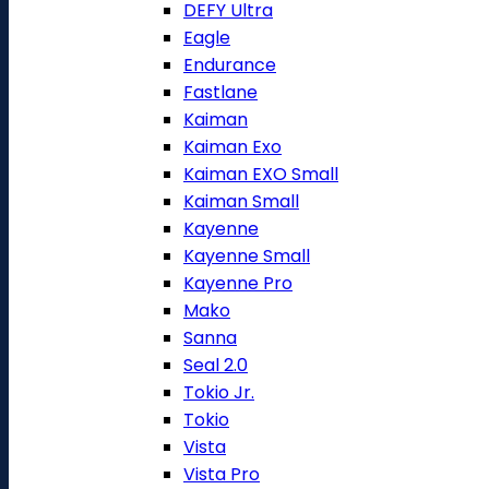
DEFY Ultra
Eagle
Endurance
Fastlane
Kaiman
Kaiman Exo
Kaiman EXO Small
Kaiman Small
Kayenne
Kayenne Small
Kayenne Pro
Mako
Sanna
Seal 2.0
Tokio Jr.
Tokio
Vista
Vista Pro