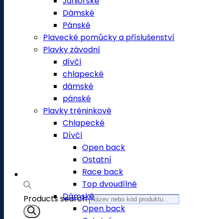
Juniorské
Dámské
Pánské
Plavecké pomůcky a příslušenství
Plavky závodní
dívčí
chlapecké
dámské
pánské
Plavky tréninkové
Chlapecké
Dívčí
Open back
Ostatní
Race back
Top dvoudílné
Dámské
Products search
Open back