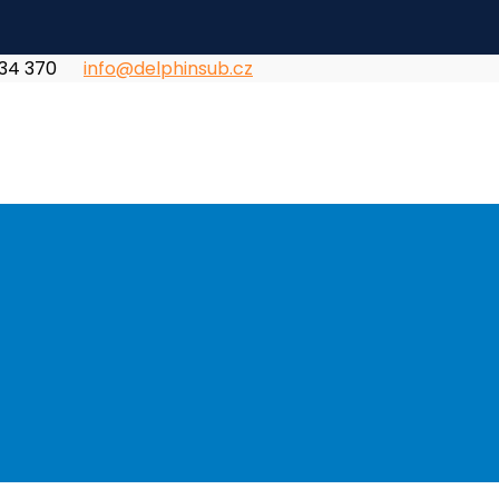
834 370
info@delphinsub.cz