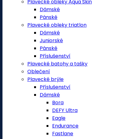
Plavecké obleky Aqua Skin
Dámské
Pánské
Plavecké obleky triatlon
Dámské
Juniorské
Pánské
Příslušenství
Plavecké batohy a tašky
Oblečení
Plavecké brýle
Příslušenství
Dámské
Bora
DEFY Ultra
Eagle
Endurance
Fastlane