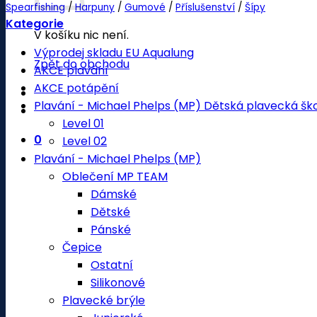
Spearfishing
/
Harpuny
/
Gumové
/
Příslušenství
/
Šípy
Kategorie
V košíku nic není.
Výprodej skladu EU Aqualung
Zpět do obchodu
AKCE plavání
AKCE potápění
Plavání - Michael Phelps (MP) Dětská plavecká šk
Level 01
0
Level 02
Plavání - Michael Phelps (MP)
Oblečení MP TEAM
Dámské
Dětské
Pánské
Čepice
Ostatní
Silikonové
Plavecké brýle