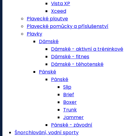
Vista XP
Xceed
Plavecké ploutve
Plavecké pomůcky a příslušenství
Plavky
Dámské
Dámské - aktivní a tréninkové
Dámské - fitnes
Dámské - těhotenské
Pánské
Pánské
Slip
Brief
Boxer
Trunk
Jammer
Pánské - závodní
Šnorchlování, vodní sporty