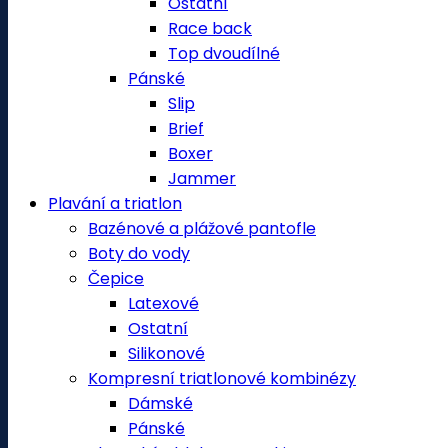
Ostatní
Race back
Top dvoudílné
Pánské
Slip
Brief
Boxer
Jammer
Plavání a triatlon
Bazénové a plážové pantofle
Boty do vody
Čepice
Latexové
Ostatní
Silikonové
Kompresní triatlonové kombinézy
Dámské
Pánské