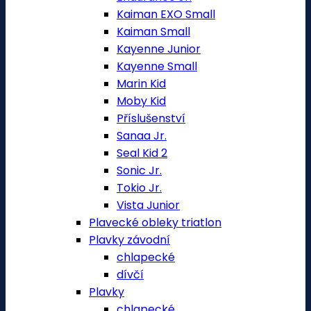
Kaiman EXO Small
Kaiman Small
Kayenne Junior
Kayenne Small
Marin Kid
Moby Kid
Příslušenství
Sanaa Jr.
Seal Kid 2
Sonic Jr.
Tokio Jr.
Vista Junior
Plavecké obleky triatlon
Plavky závodní
chlapecké
dívčí
Plavky
chlapecké