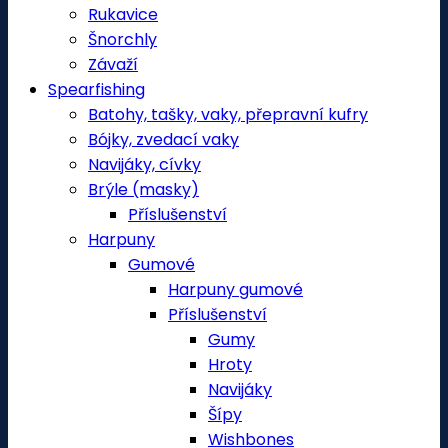
Rukavice
Šnorchly
Závaží
Spearfishing
Batohy, tašky, vaky, přepravní kufry
Bójky, zvedací vaky
Navijáky, cívky
Brýle (masky)
Příslušenství
Harpuny
Gumové
Harpuny gumové
Příslušenství
Gumy
Hroty
Navijáky
Šípy
Wishbones