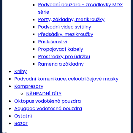
Podvodní pouzdra - zrcadlovky MDX
série
Porty, základny, mezikroužky
Podvodní video svítilny
Předsádky, mezikroužky
Příslušenství
Propojovací kabely
Prostředky pro údržbu
Ramena a základny
Knihy
Podvodní komunikace, celoobličejové masky
Kompresory
NÁHRADNÍ DÍLY
Oktopus vodotěsná pouzdra
Aquapac vodotěsná pouzdra
Ostatní
Bazar