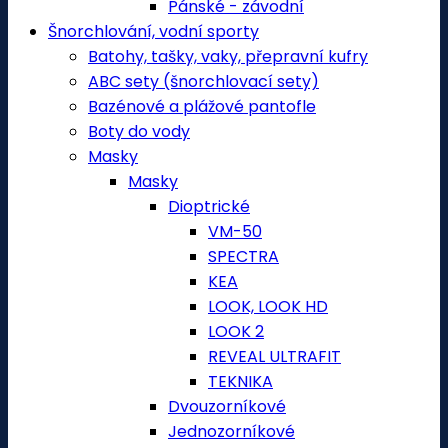
Pánské - závodní
Šnorchlování, vodní sporty
Batohy, tašky, vaky, přepravní kufry
ABC sety (šnorchlovací sety)
Bazénové a plážové pantofle
Boty do vody
Masky
Masky
Dioptrické
VM-50
SPECTRA
KEA
LOOK, LOOK HD
LOOK 2
REVEAL ULTRAFIT
TEKNIKA
Dvouzorníkové
Jednozorníkové