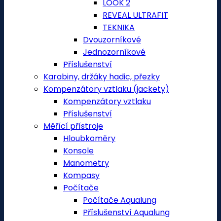
LOOK 2
REVEAL ULTRAFIT
TEKNIKA
Dvouzorníkové
Jednozorníkové
Příslušenství
Karabiny, držáky hadic, přezky
Kompenzátory vztlaku (jackety)
Kompenzátory vztlaku
Příslušenství
Měřící přístroje
Hloubkoměry
Konsole
Manometry
Kompasy
Počítače
Počítače Aqualung
Příslušenství Aqualung