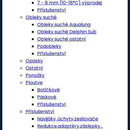
7 - 8 mm (10-18°C) výprodej
Příslušenství
Obleky suché
Obleky suché Aqualung
Obleky suché Delphin Sub
Obleky suché ostatní
Podobleky
Příslušenství
Opasky
Ostatní
Ponožky
Ploutve
Botičkové
Páskové
Příslušenství
Příslušenství
Navijáky, úchyty,zesilovače
Redukce,adaptéry,záslepky...