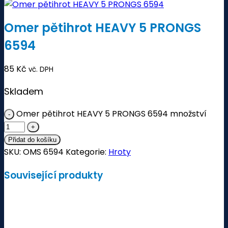
Omer pětihrot HEAVY 5 PRONGS
6594
85
Kč
vč. DPH
Skladem
Omer pětihrot HEAVY 5 PRONGS 6594 množství
Přidat do košíku
SKU:
OMS 6594
Kategorie:
Hroty
Související produkty