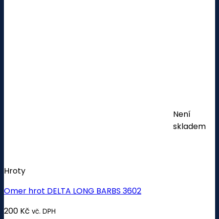
Není
skladem
Hroty
Omer hrot DELTA LONG BARBS 3602
200
Kč
vč. DPH