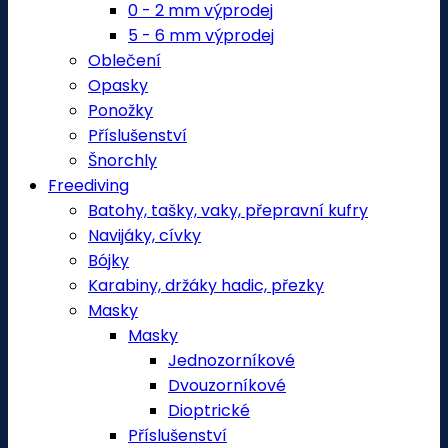
0 - 2 mm výprodej
5 - 6 mm výprodej
Oblečení
Opasky
Ponožky
Příslušenství
Šnorchly
Freediving
Batohy, tašky, vaky, přepravní kufry
Navijáky, cívky
Bójky
Karabiny, držáky hadic, přezky
Masky
Masky
Jednozorníkové
Dvouzorníkové
Dioptrické
Příslušenství