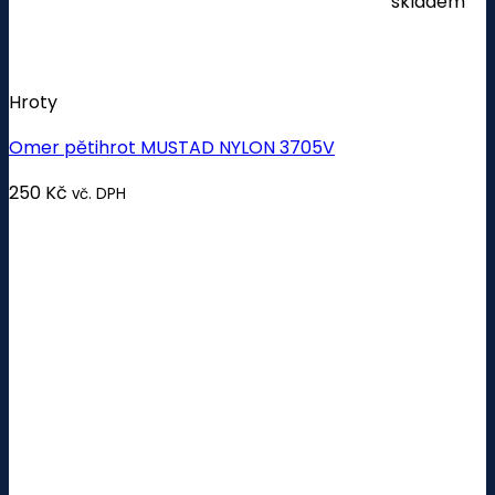
skladem
Hroty
Omer pětihrot MUSTAD NYLON 3705V
250
Kč
vč. DPH