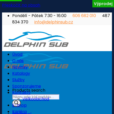
Výprodej
Přeskočit na obsah
Pondělí - Pátek 7:30 - 16:00
606 682 010
487
834 370
info@delphinsub.cz
Úvod
O nás
Novinky
Katalogy
Služby
Sponzorujeme
Products search
Kontakty
Velkoobchod
E-shop
Kariéra