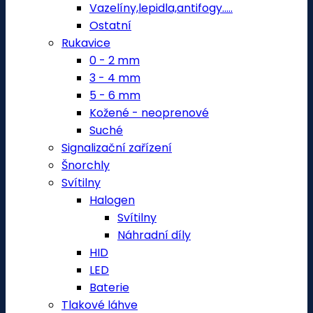
Vazelíny,lepidla,antifogy.....
Ostatní
Rukavice
0 - 2 mm
3 - 4 mm
5 - 6 mm
Kožené - neoprenové
Suché
Signalizační zařízení
Šnorchly
Svítilny
Halogen
Svítilny
Náhradní díly
HID
LED
Baterie
Tlakové láhve