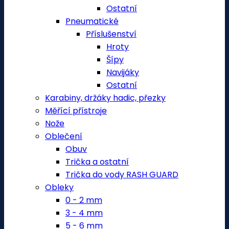
Ostatní
Pneumatické
Příslušenství
Hroty
Šípy
Navijáky
Ostatní
Karabiny, držáky hadic, přezky
Měřící přístroje
Nože
Oblečení
Obuv
Trička a ostatní
Trička do vody RASH GUARD
Obleky
0 - 2 mm
3 - 4 mm
5 - 6 mm