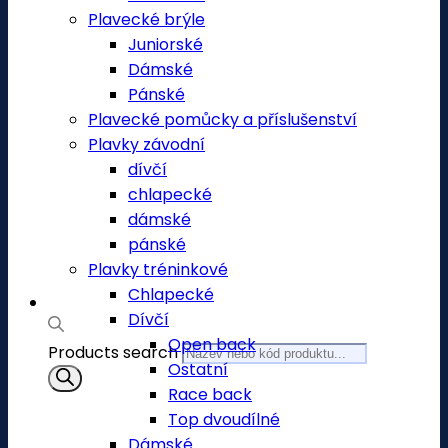
Plavecké brýle
Juniorské
Dámské
Pánské
Plavecké pomůcky a příslušenství
Plavky závodní
dívčí
chlapecké
dámské
pánské
Plavky tréninkové
Chlapecké
Dívčí
Open back
Products search
Ostatní
Race back
Top dvoudílné
Dámské