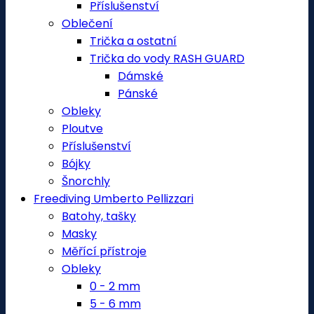
Příslušenství
Oblečení
Trička a ostatní
Trička do vody RASH GUARD
Dámské
Pánské
Obleky
Ploutve
Příslušenství
Bójky
Šnorchly
Freediving Umberto Pellizzari
Batohy, tašky
Masky
Měřící přístroje
Obleky
0 - 2 mm
5 - 6 mm