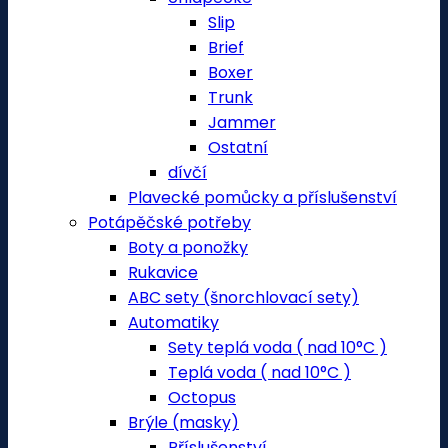
Slip
Brief
Boxer
Trunk
Jammer
Ostatní
dívčí
Plavecké pomůcky a příslušenství
Potápěčské potřeby
Boty a ponožky
Rukavice
ABC sety (šnorchlovací sety)
Automatiky
Sety teplá voda ( nad 10°C )
Teplá voda ( nad 10°C )
Octopus
Brýle (masky)
Příslušenství