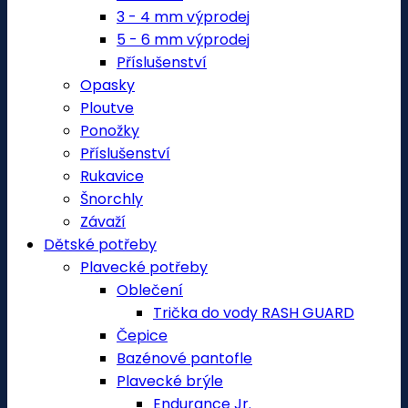
3 - 4 mm výprodej
5 - 6 mm výprodej
Příslušenství
Opasky
Ploutve
Ponožky
Příslušenství
Rukavice
Šnorchly
Závaží
Dětské potřeby
Plavecké potřeby
Oblečení
Trička do vody RASH GUARD
Čepice
Bazénové pantofle
Plavecké brýle
Endurance Jr.