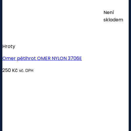
Není
skladem
Hroty
Omer pětihrot OMER NYLON 3706E
250
Kč
vč. DPH