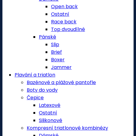
Open back
Ostatní
Race back
Top dvoudílné
Pánské
Slip
Brief
Boxer
Jammer
Plavání a triatlon
Bazénové a plážové pantofle
Boty do vody
Čepice
Latexové
Ostatní
Silikonové
Kompresní triatlonové kombinézy
Dámské