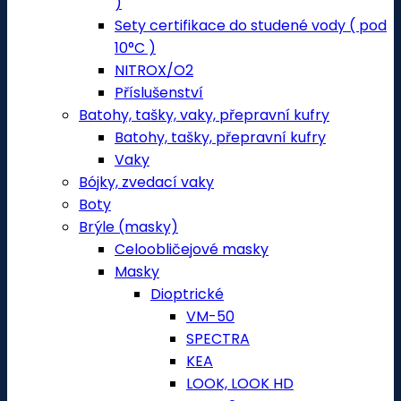
)
Sety certifikace do studené vody ( pod
10°C )
NITROX/O2
Příslušenství
Batohy, tašky, vaky, přepravní kufry
Batohy, tašky, přepravní kufry
Vaky
Bójky, zvedací vaky
Boty
Brýle (masky)
Celoobličejové masky
Masky
Dioptrické
VM-50
SPECTRA
KEA
LOOK, LOOK HD