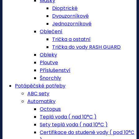
Masky
Dioptrické
Dvouzorníkové
Jednozorníkové
Oblečení
Trička a ostatní
Trička do vody RASH GUARD
Obleky
Ploutve
Příslušenství
Šnorchly
Potápěčské potřeby
ABC sety
Automatiky
Octopus
Teplá voda ( nad 10°C )
Sety teplá voda ( nad 10°C )
Certifikace do studené vody ( pod 10°C