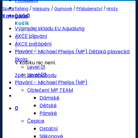
Přihlášení
Spearfishing
/
Harpuny
/
Gumové
/
Příslušenství
/
Hroty
0
Kč
0
Kategorie
Košík
Výprodej skladu EU Aqualung
AKCE plavání
AKCE potápění
Plavání - Michael Phelps (MP) Dětská plavecká
škola
V košíku nic není.
Level 01
Level 02
Zpět do obchodu
Plavání - Michael Phelps (MP)
Oblečení MP TEAM
Dámské
Dětské
0
Pánské
Čepice
Ostatní
Silikonové