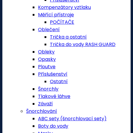
Kompenzátory vztlaku
Měřící přístroje
POČÍTAČE
Oblečení
Trička a ostatní
Trička do vody RASH GUARD
Obleky
Opasky
Ploutve
Příslušenství
Ostatní
Šnorchly
Tlakové láhve
Závaží
Šnorchlování
ABC sety (šnorchlovací sety)
Boty do vody