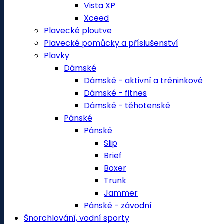
Vista XP
Xceed
Plavecké ploutve
Plavecké pomůcky a příslušenství
Plavky
Dámské
Dámské - aktivní a tréninkové
Dámské - fitnes
Dámské - těhotenské
Pánské
Pánské
Slip
Brief
Boxer
Trunk
Jammer
Pánské - závodní
Šnorchlování, vodní sporty