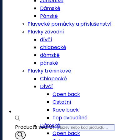
Juniorské
Dámské
Pánské
Plavecké pomůcky a příslušenství
Plavky závodní
dívčí
chlapecké
dámské
pánské
Plavky tréninkové
Chlapecké
Dívčí
Open back
Ostatní
Race back
Top dvoudílné
Dámské
Products search
Open back