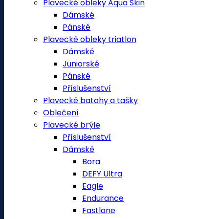
Plavecké obleky Aqua Skin
Dámské
Pánské
Plavecké obleky triatlon
Dámské
Juniorské
Pánské
Příslušenství
Plavecké batohy a tašky
Oblečení
Plavecké brýle
Příslušenství
Dámské
Bora
DEFY Ultra
Eagle
Endurance
Fastlane