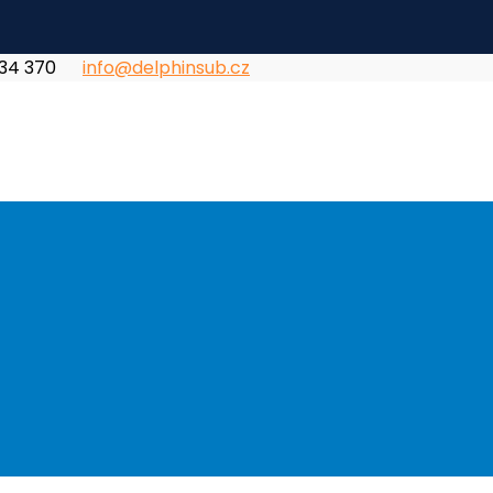
834 370
info@delphinsub.cz