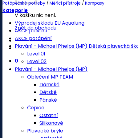
Potápěčské potřeby
/
Měřící přístroje
/
Kompasy
Kategorie
V košíku nic není.
Výprodej skladu EU Aqualung
Zpět do obchodu
AKCE plavání
AKCE potápění
Plavání - Michael Phelps (MP) Dětská plavecká šk
Level 01
0
Level 02
Plavání - Michael Phelps (MP)
Oblečení MP TEAM
Dámské
Dětské
Pánské
Čepice
Ostatní
Silikonové
Plavecké brýle