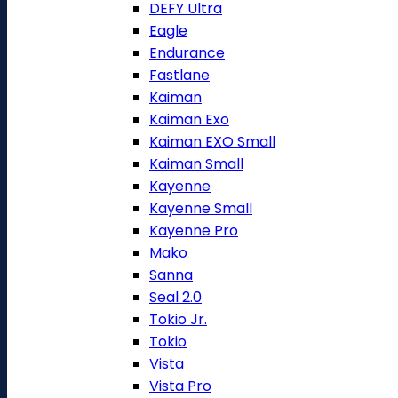
DEFY Ultra
Eagle
Endurance
Fastlane
Kaiman
Kaiman Exo
Kaiman EXO Small
Kaiman Small
Kayenne
Kayenne Small
Kayenne Pro
Mako
Sanna
Seal 2.0
Tokio Jr.
Tokio
Vista
Vista Pro