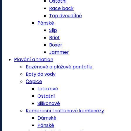
Ostatní
Race back
Top dvoudílné
Pánské
Slip
Brief
Boxer
Jammer
Plavání a triatlon
Bazénové a plážové pantofle
Boty do vody
Čepice
Latexové
Ostatní
Silikonové
Kompresní triatlonové kombinézy
Dámské
Pánské