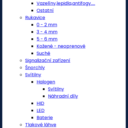
Vazelíny,lepidla,antifogy.....
Ostatní
Rukavice
0 - 2 mm
3 - 4 mm
5 - 6 mm
Kožené - neoprenové
Suché
Signalizační zařízení
Šnorchly
Svítilny
Halogen
Svítilny
Náhradní díly
HID
LED
Baterie
Tlakové láhve