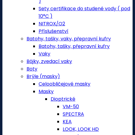
)
Sety certifikace do studené vody ( pod
10°C )
NITROX/O2
Příslušenství
Batohy, tašky, vaky, přepravní kufry
Batohy, tašky, přepravní kufry
Vaky
Bójky, zvedací vaky
Boty
Brýle (masky)
Celoobličejové masky
Masky
Dioptrické
VM-50
SPECTRA
KEA
LOOK, LOOK HD