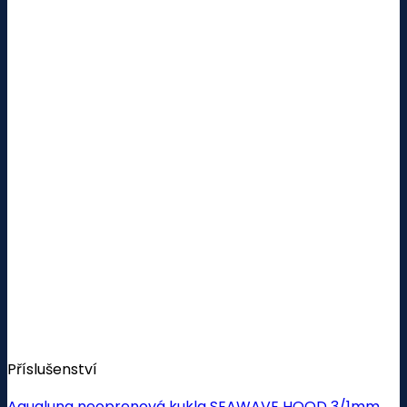
Příslušenství
Aqualung neoprenová kukla SEAWAVE HOOD 3/1mm