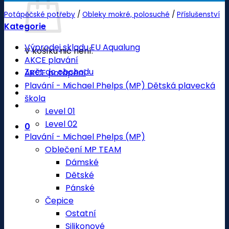
Potápěčské potřeby
/
Obleky mokré, polosuché
/
Příslušenství
Kategorie
Výprodej skladu EU Aqualung
V košíku nic není.
AKCE plavání
Zpět do obchodu
AKCE potápění
Plavání - Michael Phelps (MP) Dětská plavecká
škola
Level 01
Level 02
0
Plavání - Michael Phelps (MP)
Oblečení MP TEAM
Dámské
Dětské
Pánské
Čepice
Ostatní
Silikonové