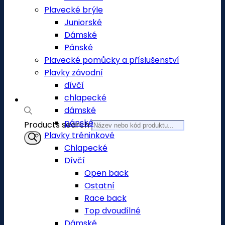
Plavecké brýle
Juniorské
Dámské
Pánské
Plavecké pomůcky a příslušenství
Plavky závodní
dívčí
chlapecké
dámské
pánské
Products search
Plavky tréninkové
Chlapecké
Dívčí
Open back
Ostatní
Race back
Top dvoudílné
Dámské