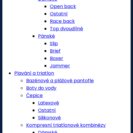
Open back
Ostatní
Race back
Top dvoudílné
Pánské
Slip
Brief
Boxer
Jammer
Plavání a triatlon
Bazénové a plážové pantofle
Boty do vody
Čepice
Latexové
Ostatní
Silikonové
Kompresní triatlonové kombinézy
Dámské