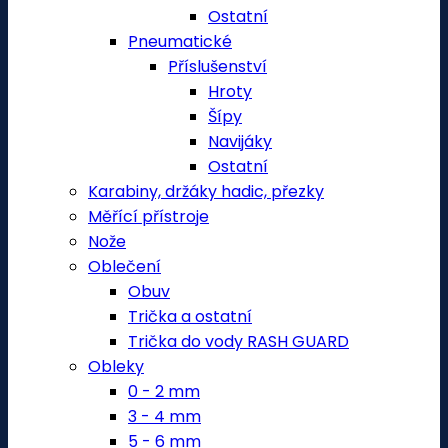
Ostatní
Pneumatické
Příslušenství
Hroty
Šípy
Navijáky
Ostatní
Karabiny, držáky hadic, přezky
Měřící přístroje
Nože
Oblečení
Obuv
Trička a ostatní
Trička do vody RASH GUARD
Obleky
0 - 2 mm
3 - 4 mm
5 - 6 mm