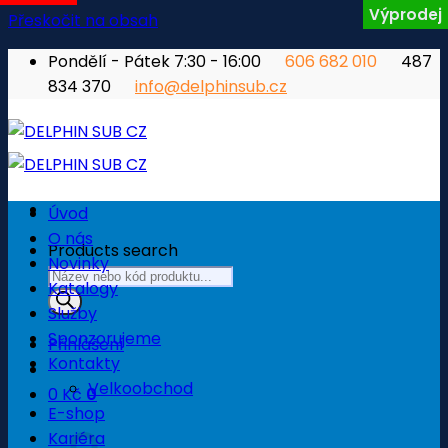
Výprodej
Přeskočit na obsah
Pondělí - Pátek 7:30 - 16:00
606 682 010
487
834 370
info@delphinsub.cz
Úvod
O nás
Products search
Novinky
Katalogy
Služby
Sponzorujeme
Přihlášení
Kontakty
Velkoobchod
0
Kč
0
E-shop
Košík
Kariéra