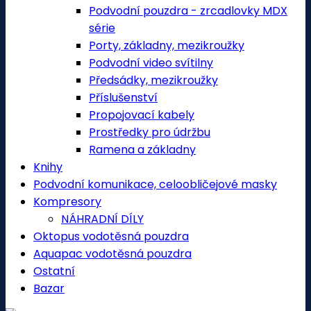
Podvodní pouzdra - zrcadlovky MDX
série
Porty, základny, mezikroužky
Podvodní video svítilny
Předsádky, mezikroužky
Příslušenství
Propojovací kabely
Prostředky pro údržbu
Ramena a základny
Knihy
Podvodní komunikace, celoobličejové masky
Kompresory
NÁHRADNÍ DÍLY
Oktopus vodotěsná pouzdra
Aquapac vodotěsná pouzdra
Ostatní
Bazar