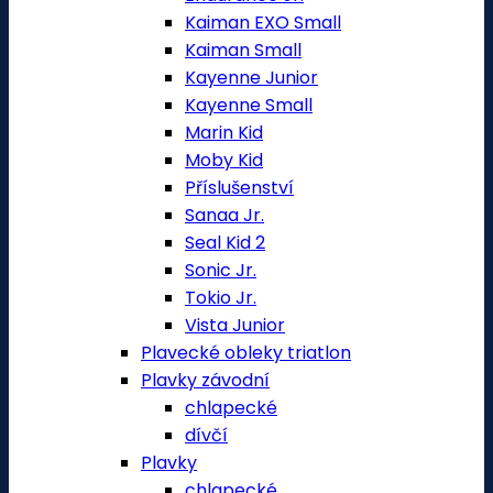
Kaiman EXO Small
Kaiman Small
Kayenne Junior
Kayenne Small
Marin Kid
Moby Kid
Příslušenství
Sanaa Jr.
Seal Kid 2
Sonic Jr.
Tokio Jr.
Vista Junior
Plavecké obleky triatlon
Plavky závodní
chlapecké
dívčí
Plavky
chlapecké