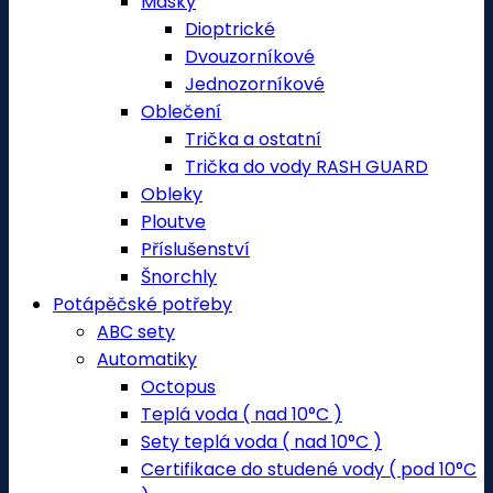
Masky
Dioptrické
Dvouzorníkové
Jednozorníkové
Oblečení
Trička a ostatní
Trička do vody RASH GUARD
Obleky
Ploutve
Příslušenství
Šnorchly
Potápěčské potřeby
ABC sety
Automatiky
Octopus
Teplá voda ( nad 10°C )
Sety teplá voda ( nad 10°C )
Certifikace do studené vody ( pod 10°C