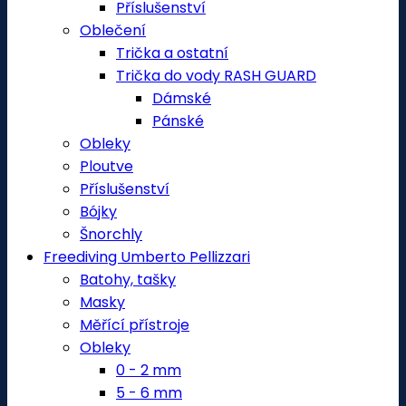
Příslušenství
Oblečení
Trička a ostatní
Trička do vody RASH GUARD
Dámské
Pánské
Obleky
Ploutve
Příslušenství
Bójky
Šnorchly
Freediving Umberto Pellizzari
Batohy, tašky
Masky
Měřící přístroje
Obleky
0 - 2 mm
5 - 6 mm