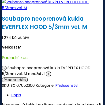
Scubapro neoprenová kukla
EVERFLEX HOOD 5/3mm vel. M
1 274
Kč
vč. DPH
Velikost M
Poslední kus
Scubapro neoprenová kukla EVERFLEX HOOD
5/3mm vel. M množství
Přidat do košíku
SKU:
SC 67052300
Kategorie:
Příslušenství
Popis
Neoprenová kukla bez límce vyrobená z kombinace 5