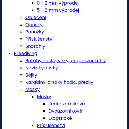
0 - 2 mm výprodej
5 - 6 mm výprodej
Oblečení
Opasky
Ponožky
Příslušenství
Šnorchly
Freediving
Batohy, tašky, vaky, přepravní kufry
Navijáky, cívky
Bójky
Karabiny, držáky hadic, přezky
Masky
Masky
Jednozorníkové
Dvouzorníkové
Dioptrické
Příslušenství