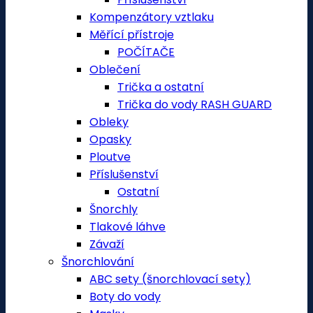
Kompenzátory vztlaku
Měřící přístroje
POČÍTAČE
Oblečení
Trička a ostatní
Trička do vody RASH GUARD
Obleky
Opasky
Ploutve
Příslušenství
Ostatní
Šnorchly
Tlakové láhve
Závaží
Šnorchlování
ABC sety (šnorchlovací sety)
Boty do vody