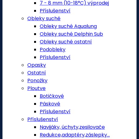
7 - 8 mm (10-18°C) výprodej
Příslušenství
Obleky suché
Obleky suché Aqualung
Obleky suché Delphin Sub
Obleky suché ostatní
Podobleky
Příslušenství
Opasky
Ostatní
Ponožky
Ploutve
Botičkové
Páskové
Příslušenství
Příslušenství
Navijáky, úchyty,zesilovače
Redukce,adaptéry,záslepky...