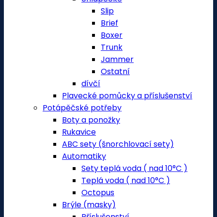
Slip
Brief
Boxer
Trunk
Jammer
Ostatní
dívčí
Plavecké pomůcky a příslušenství
Potápěčské potřeby
Boty a ponožky
Rukavice
ABC sety (šnorchlovací sety)
Automatiky
Sety teplá voda ( nad 10°C )
Teplá voda ( nad 10°C )
Octopus
Brýle (masky)
Příslušenství