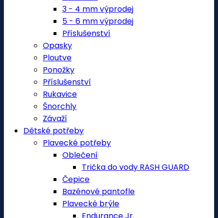
3 - 4 mm výprodej
5 - 6 mm výprodej
Příslušenství
Opasky
Ploutve
Ponožky
Příslušenství
Rukavice
Šnorchly
Závaží
Dětské potřeby
Plavecké potřeby
Oblečení
Trička do vody RASH GUARD
Čepice
Bazénové pantofle
Plavecké brýle
Endurance Jr.