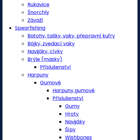
Rukavice
Šnorchly
Závaží
Spearfishing
Batohy, tašky, vaky, přepravní kufry
Bójky, zvedací vaky
Navijáky, cívky
Brýle (masky)
Příslušenství
Harpuny
Gumové
Harpuny gumové
Příslušenství
Gumy
Hroty
Navijáky
Šípy
Wishbones