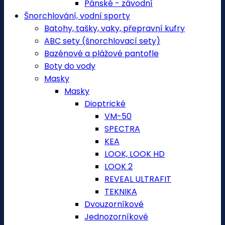
Pánské - závodní
Šnorchlování, vodní sporty
Batohy, tašky, vaky, přepravní kufry
ABC sety (šnorchlovací sety)
Bazénové a plážové pantofle
Boty do vody
Masky
Masky
Dioptrické
VM-50
SPECTRA
KEA
LOOK, LOOK HD
LOOK 2
REVEAL ULTRAFIT
TEKNIKA
Dvouzorníkové
Jednozorníkové