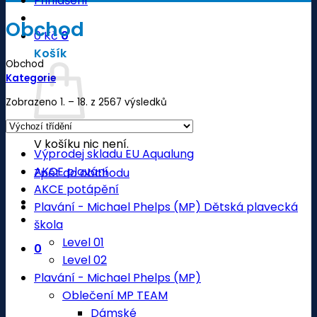
Přihlášení
Obchod
0
Kč
0
Košík
Obchod
Kategorie
Zobrazeno 1. – 18. z 2567 výsledků
V košíku nic není.
Výprodej skladu EU Aqualung
AKCE plavání
Zpět do obchodu
AKCE potápění
Plavání - Michael Phelps (MP) Dětská plavecká
škola
Level 01
0
Level 02
Plavání - Michael Phelps (MP)
Oblečení MP TEAM
Dámské