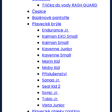
Trička do vody RASH GUARD
Čepice
Bazénové pantofle
Plavecké brýle
Endurance Jr.
Kaiman EXO Small
Kaiman Small
Kayenne Junior
Kayenne Small
Marin Kid
Moby Kid
Příslušenství
Sanaa Jr.
Seal Kid 2
Sonic Jr.
Tokio Jr.
Vista Junior
Plavecké obleky triatlon