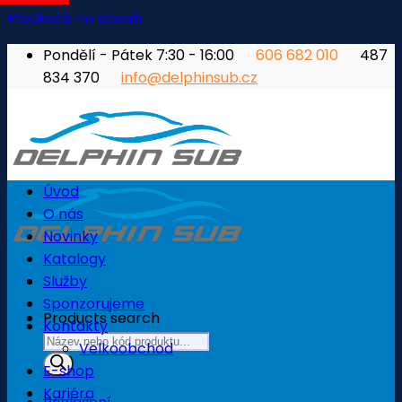
Přeskočit na obsah
Pondělí - Pátek 7:30 - 16:00
606 682 010
487
834 370
info@delphinsub.cz
Úvod
O nás
Novinky
Katalogy
Služby
Sponzorujeme
Products search
Kontakty
Velkoobchod
E-shop
Kariéra