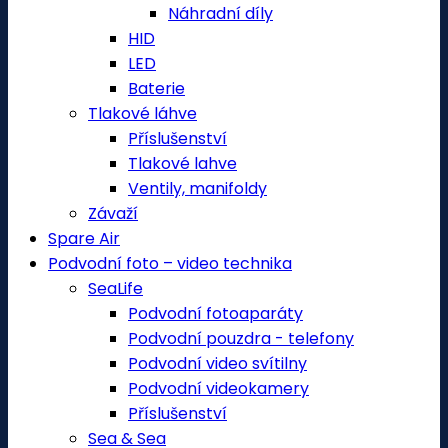
Náhradní díly
HID
LED
Baterie
Tlakové láhve
Příslušenství
Tlakové lahve
Ventily, manifoldy
Závaží
Spare Air
Podvodní foto – video technika
SeaLife
Podvodní fotoaparáty
Podvodní pouzdra - telefony
Podvodní video svítilny
Podvodní videokamery
Příslušenství
Sea & Sea