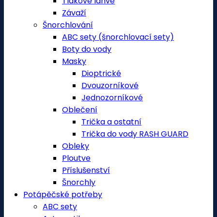
Tlakové láhve
Závaží
Šnorchlování
ABC sety (šnorchlovací sety)
Boty do vody
Masky
Dioptrické
Dvouzorníkové
Jednozorníkové
Oblečení
Trička a ostatní
Trička do vody RASH GUARD
Obleky
Ploutve
Příslušenství
Šnorchly
Potápěčské potřeby
ABC sety