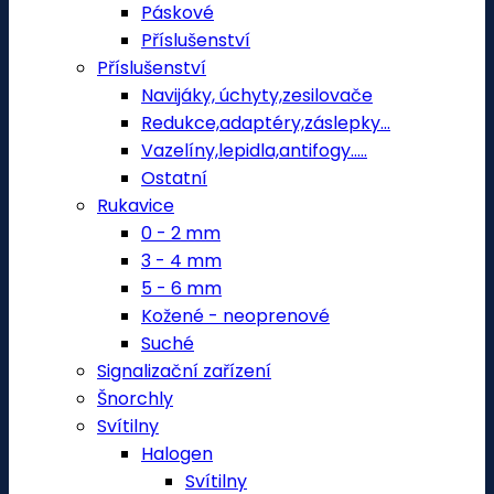
Páskové
Příslušenství
Příslušenství
Navijáky, úchyty,zesilovače
Redukce,adaptéry,záslepky...
Vazelíny,lepidla,antifogy.....
Ostatní
Rukavice
0 - 2 mm
3 - 4 mm
5 - 6 mm
Kožené - neoprenové
Suché
Signalizační zařízení
Šnorchly
Svítilny
Halogen
Svítilny