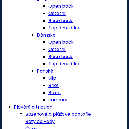
Open back
Ostatní
Race back
Top dvoudílné
Dámské
Open back
Ostatní
Race back
Top dvoudílné
Pánské
Slip
Brief
Boxer
Jammer
Plavání a triatlon
Bazénové a plážové pantofle
Boty do vody
Čepice