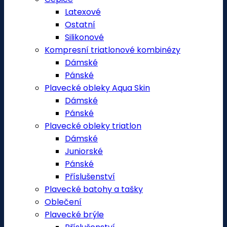
Latexové
Ostatní
Silikonové
Kompresní triatlonové kombinézy
Dámské
Pánské
Plavecké obleky Aqua Skin
Dámské
Pánské
Plavecké obleky triatlon
Dámské
Juniorské
Pánské
Příslušenství
Plavecké batohy a tašky
Oblečení
Plavecké brýle