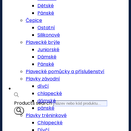
Dětské
Pánské
Čepice
Ostatní
Silikonové
Plavecké brýle
Juniorské
Dámské
Pánské
Plavecké pomůcky a příslušenství
Plavky závodní
dívčí
chlapecké
dámské
Products search
pánské
Plavky tréninkové
Chlapecké
Dívčí