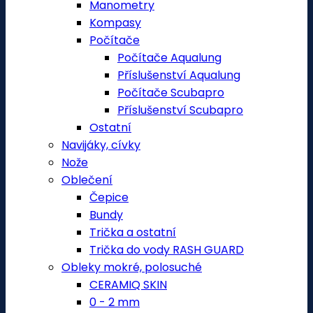
Manometry
Kompasy
Počítače
Počítače Aqualung
Příslušenství Aqualung
Počítače Scubapro
Příslušenství Scubapro
Ostatní
Navijáky, cívky
Nože
Oblečení
Čepice
Bundy
Trička a ostatní
Trička do vody RASH GUARD
Obleky mokré, polosuché
CERAMIQ SKIN
0 - 2 mm