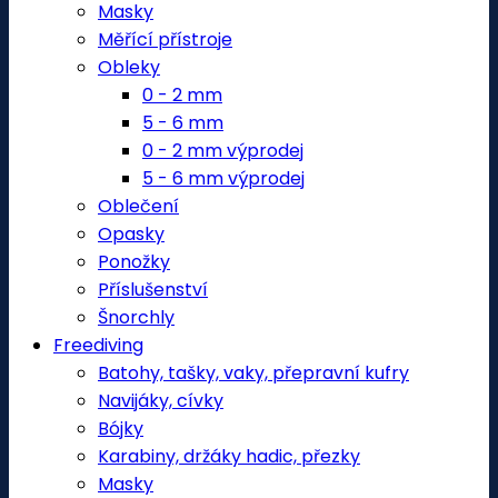
Masky
Měřící přístroje
Obleky
0 - 2 mm
5 - 6 mm
0 - 2 mm výprodej
5 - 6 mm výprodej
Oblečení
Opasky
Ponožky
Příslušenství
Šnorchly
Freediving
Batohy, tašky, vaky, přepravní kufry
Navijáky, cívky
Bójky
Karabiny, držáky hadic, přezky
Masky