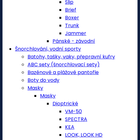
Slip
Brief
Boxer
Trunk
Jammer
Pánské - závodní
Šnorchlování, vodní sporty
Batohy, tašky, vaky, přepravní kufry
ABC sety (šnorchlovací sety)
Bazénové a plážové pantofle
Boty do vody
Masky
Masky
Dioptrické
VM-50
SPECTRA
KEA
LOOK, LOOK HD