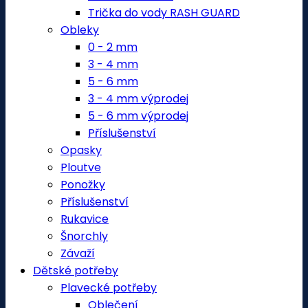
Trička do vody RASH GUARD
Obleky
0 - 2 mm
3 - 4 mm
5 - 6 mm
3 - 4 mm výprodej
5 - 6 mm výprodej
Příslušenství
Opasky
Ploutve
Ponožky
Příslušenství
Rukavice
Šnorchly
Závaží
Dětské potřeby
Plavecké potřeby
Oblečení