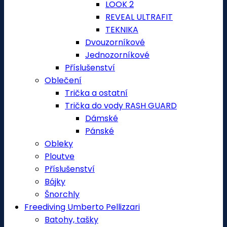
LOOK 2
REVEAL ULTRAFIT
TEKNIKA
Dvouzorníkové
Jednozorníkové
Příslušenství
Oblečení
Trička a ostatní
Trička do vody RASH GUARD
Dámské
Pánské
Obleky
Ploutve
Příslušenství
Bójky
Šnorchly
Freediving Umberto Pellizzari
Batohy, tašky