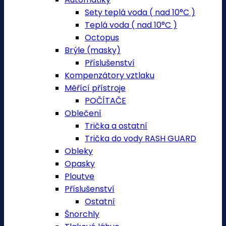
Sety teplá voda ( nad 10°C )
Teplá voda ( nad 10°C )
Octopus
Brýle (masky)
Příslušenství
Kompenzátory vztlaku
Měřící přístroje
POČÍTAČE
Oblečení
Trička a ostatní
Trička do vody RASH GUARD
Obleky
Opasky
Ploutve
Příslušenství
Ostatní
Šnorchly