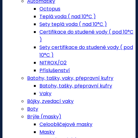
Automatiky
Octopus
Teplá voda ( nad 10°C )
Sety teplá voda ( nad 10°C )
Certifikace do studené vody ( pod 10°C
)
Sety certifikace do studené vody ( pod
10°C )
NITROX/O2
Příslušenství
Batohy, tašky, vaky, přepravní kufry
Batohy, tašky, přepravní kufry
Vaky
Bójky, zvedací vaky
Boty
Brýle (masky)
Celoobličejové masky
Masky