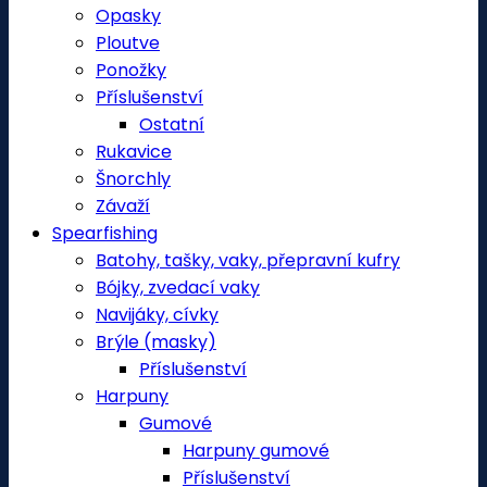
Opasky
Ploutve
Ponožky
Příslušenství
Ostatní
Rukavice
Šnorchly
Závaží
Spearfishing
Batohy, tašky, vaky, přepravní kufry
Bójky, zvedací vaky
Navijáky, cívky
Brýle (masky)
Příslušenství
Harpuny
Gumové
Harpuny gumové
Příslušenství