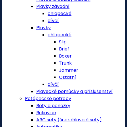
Plavky závodní
chlapecké
dívčí
Plavky
chlapecké
Slip
Brief
Boxer
Trunk
Jammer
Ostatní
dívčí
Plavecké pomůcky a příslušenství
Potápěčské potřeby
Boty a ponožky
Rukavice
ABC sety (šnorchlovací sety)
Automatiky