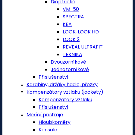
Dioptrické
VM-50
SPECTRA
KEA
LOOK, LOOK HD
LOOK 2
REVEAL ULTRAFIT
TEKNIKA
Dvouzorníkové
Jednozorníkové
Příslušenství
Karabiny, držáky hadic, přezky
Kompenzátory vztlaku (jackety)
Kompenzátory vztlaku
Příslušenství
Měřící přístroje
Hloubkoměry
Konsole