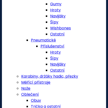
Gumy
Hroty
Navijáky
Šípy
Wishbones
Ostatní
Pneumatické
Příslušenství
Hroty
Šípy
Navijáky
Ostatní
Karabiny, držáky hadic, přezky
Měřící přístroje
Nože
Oblečení
Obuv
Trička a ostatní