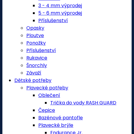
3 - 4 mm výprodej
5 - 6 mm výprodej
Příslušenství
Opasky
Ploutve
Ponožky
Příslušenství
Rukavice
Šnorchly
Závaží
Dětské potřeby
Plavecké potřeby
Oblečení
Trička do vody RASH GUARD
Čepice
Bazénové pantofle
Plavecké brýle
Endurance Jr.