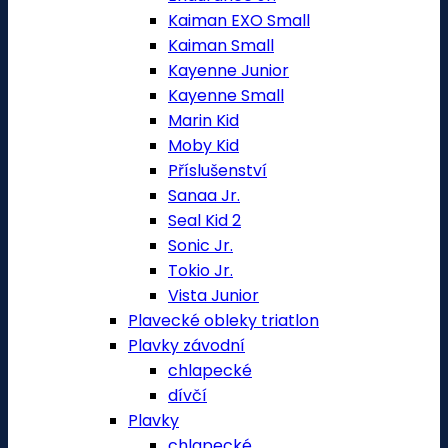
Kaiman EXO Small
Kaiman Small
Kayenne Junior
Kayenne Small
Marin Kid
Moby Kid
Příslušenství
Sanaa Jr.
Seal Kid 2
Sonic Jr.
Tokio Jr.
Vista Junior
Plavecké obleky triatlon
Plavky závodní
chlapecké
dívčí
Plavky
chlapecké