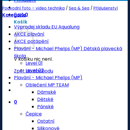
Přihlášení
Podvodní foto – video technika
/
Sea & Sea
/
Příslušenství
0
Kč
0
Kategorie
Košík
Výprodej skladu EU Aqualung
AKCE plavání
AKCE potápění
Plavání - Michael Phelps (MP) Dětská plavecká
škola
V košíku nic není.
Level 01
Level 02
Zpět do obchodu
Plavání - Michael Phelps (MP)
Oblečení MP TEAM
Dámské
Dětské
0
Pánské
Čepice
Ostatní
Silikonové