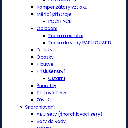
Kompenzátory vztlaku
Měřící přístroje
POČÍTAČE
Oblečení
Trička a ostatní
Trička do vody RASH GUARD
Obleky
Opasky
Ploutve
Příslušenství
Ostatní
Šnorchly
Tlakové láhve
Závaží
Šnorchlování
ABC sety (šnorchlovací sety)
Boty do vody