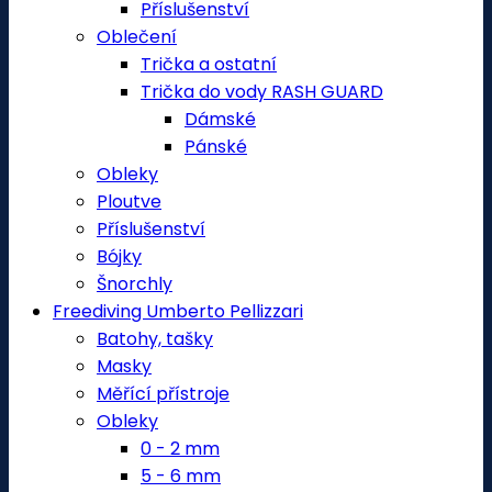
Příslušenství
Oblečení
Trička a ostatní
Trička do vody RASH GUARD
Dámské
Pánské
Obleky
Ploutve
Příslušenství
Bójky
Šnorchly
Freediving Umberto Pellizzari
Batohy, tašky
Masky
Měřící přístroje
Obleky
0 - 2 mm
5 - 6 mm