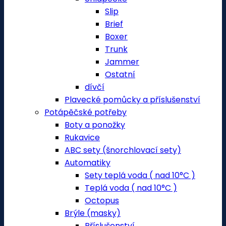
Slip
Brief
Boxer
Trunk
Jammer
Ostatní
dívčí
Plavecké pomůcky a příslušenství
Potápěčské potřeby
Boty a ponožky
Rukavice
ABC sety (šnorchlovací sety)
Automatiky
Sety teplá voda ( nad 10°C )
Teplá voda ( nad 10°C )
Octopus
Brýle (masky)
Příslušenství