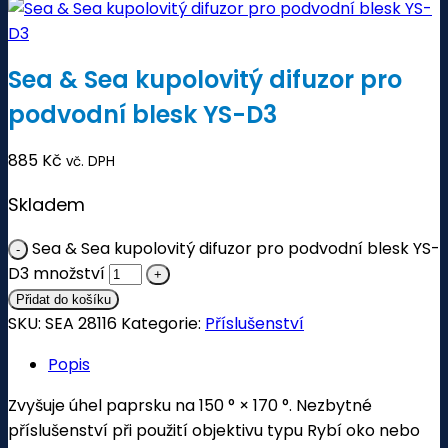
Sea & Sea kupolovitý difuzor pro
podvodní blesk YS-D3
885
Kč
vč. DPH
Skladem
Sea & Sea kupolovitý difuzor pro podvodní blesk YS-
D3 množství
Přidat do košíku
SKU:
SEA 28116
Kategorie:
Příslušenství
Popis
Zvyšuje úhel paprsku na 150 ° × 170 °.
Nezbytné
příslušenství při použití objektivu typu Rybí oko nebo