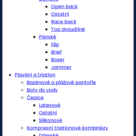
Open back
Ostatní
Race back
Top dvoudílné
Pánské
Slip
Brief
Boxer
Jammer
Plavání a triatlon
Bazénové a plážové pantofle
Boty do vody
Čepice
Latexové
Ostatní
Silikonové
Kompresní triatlonové kombinézy
Dámské