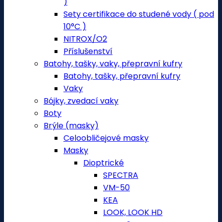
)
Sety certifikace do studené vody ( pod
10°C )
NITROX/O2
Příslušenství
Batohy, tašky, vaky, přepravní kufry
Batohy, tašky, přepravní kufry
Vaky
Bójky, zvedací vaky
Boty
Brýle (masky)
Celoobličejové masky
Masky
Dioptrické
SPECTRA
VM-50
KEA
LOOK, LOOK HD