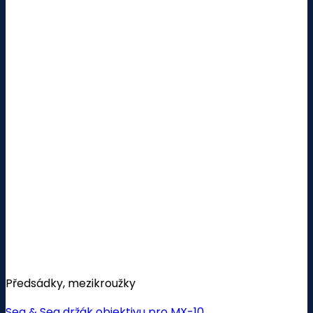
Předsádky, mezikroužky
Sea & Sea držák objektivu pro MX-10