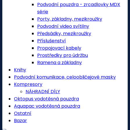
Podvodní pouzdra - zrcadlovky MDX
série
Porty, základny, mezikroužky
Podvodní video svítilny
Předsádky, mezikroužky
Příslušenství
Propojovací kabely
Prostředky pro údržbu
Ramena a základny
Knihy
Podvodní komunikace, celoobličejové masky
Kompresory
NÁHRADNÍ DÍLY
Oktopus vodotěsná pouzdra
Aquapac vodotěsná pouzdra
Ostatní
Bazar