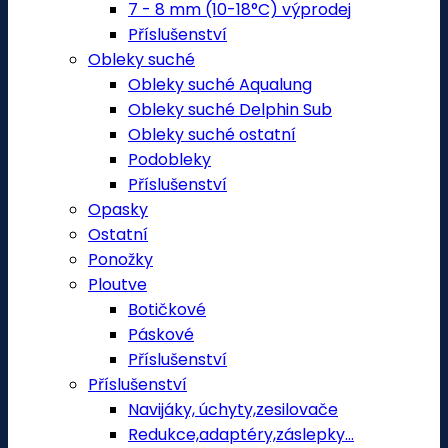
7 - 8 mm (10-18°C) výprodej
Příslušenství
Obleky suché
Obleky suché Aqualung
Obleky suché Delphin Sub
Obleky suché ostatní
Podobleky
Příslušenství
Opasky
Ostatní
Ponožky
Ploutve
Botičkové
Páskové
Příslušenství
Příslušenství
Navijáky, úchyty,zesilovače
Redukce,adaptéry,záslepky...