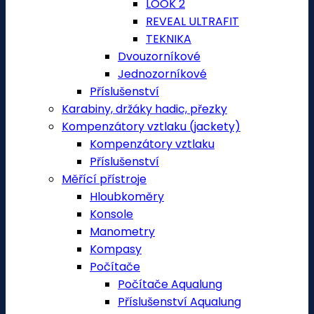
LOOK 2
REVEAL ULTRAFIT
TEKNIKA
Dvouzorníkové
Jednozorníkové
Příslušenství
Karabiny, držáky hadic, přezky
Kompenzátory vztlaku (jackety)
Kompenzátory vztlaku
Příslušenství
Měřící přístroje
Hloubkoměry
Konsole
Manometry
Kompasy
Počítače
Počítače Aqualung
Příslušenství Aqualung