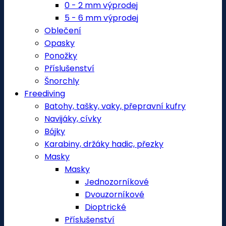
0 - 2 mm výprodej
5 - 6 mm výprodej
Oblečení
Opasky
Ponožky
Příslušenství
Šnorchly
Freediving
Batohy, tašky, vaky, přepravní kufry
Navijáky, cívky
Bójky
Karabiny, držáky hadic, přezky
Masky
Masky
Jednozorníkové
Dvouzorníkové
Dioptrické
Příslušenství