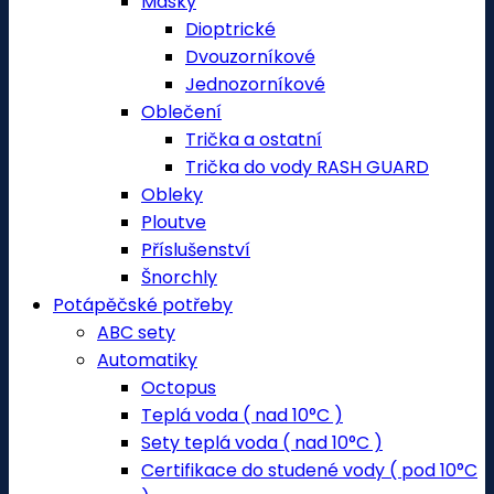
Masky
Dioptrické
Dvouzorníkové
Jednozorníkové
Oblečení
Trička a ostatní
Trička do vody RASH GUARD
Obleky
Ploutve
Příslušenství
Šnorchly
Potápěčské potřeby
ABC sety
Automatiky
Octopus
Teplá voda ( nad 10°C )
Sety teplá voda ( nad 10°C )
Certifikace do studené vody ( pod 10°C