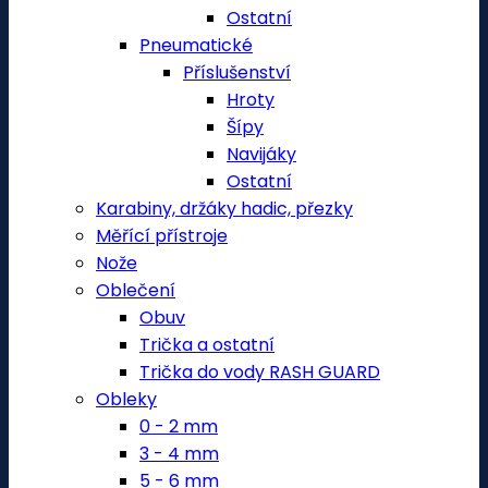
Ostatní
Pneumatické
Příslušenství
Hroty
Šípy
Navijáky
Ostatní
Karabiny, držáky hadic, přezky
Měřící přístroje
Nože
Oblečení
Obuv
Trička a ostatní
Trička do vody RASH GUARD
Obleky
0 - 2 mm
3 - 4 mm
5 - 6 mm