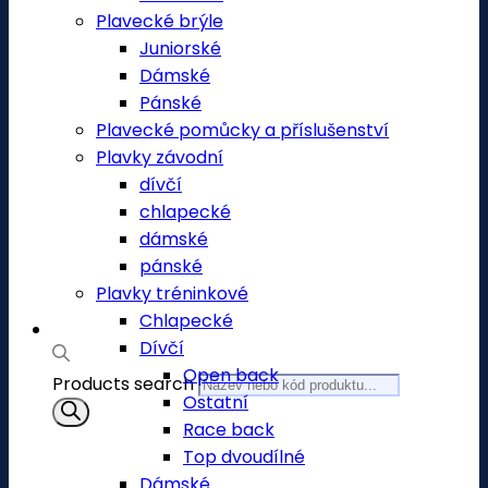
Plavecké brýle
Juniorské
Dámské
Pánské
Plavecké pomůcky a příslušenství
Plavky závodní
dívčí
chlapecké
dámské
pánské
Plavky tréninkové
Chlapecké
Dívčí
Open back
Products search
Ostatní
Race back
Top dvoudílné
Dámské