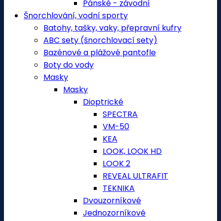
Pánské - závodní
Šnorchlování, vodní sporty
Batohy, tašky, vaky, přepravní kufry
ABC sety (šnorchlovací sety)
Bazénové a plážové pantofle
Boty do vody
Masky
Masky
Dioptrické
SPECTRA
VM-50
KEA
LOOK, LOOK HD
LOOK 2
REVEAL ULTRAFIT
TEKNIKA
Dvouzorníkové
Jednozorníkové