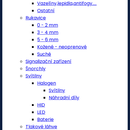
Vazelíny,lepidla,antifogy.....
Ostatní
Rukavice
0 - 2 mm
3 - 4 mm
5 - 6 mm
Kožené - neoprenové
Suché
Signalizační zařízení
Šnorchly
Svítilny
Halogen
Svítilny
Náhradní díly
HID
LED
Baterie
Tlakové láhve