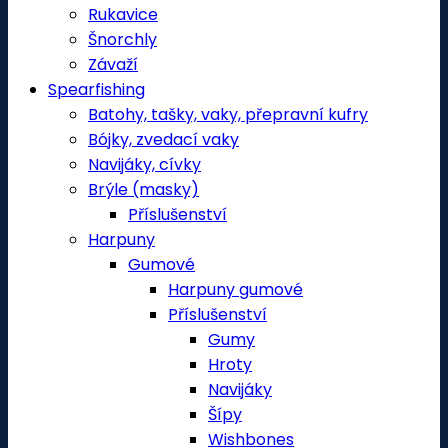
Rukavice
Šnorchly
Závaží
Spearfishing
Batohy, tašky, vaky, přepravní kufry
Bójky, zvedací vaky
Navijáky, cívky
Brýle (masky)
Příslušenství
Harpuny
Gumové
Harpuny gumové
Příslušenství
Gumy
Hroty
Navijáky
Šípy
Wishbones