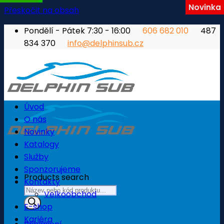
Novinka
Přeskočit na obsah
Pondělí - Pátek 7:30 - 16:00
606 682 010
487
834 370
info@delphinsub.cz
Úvod
O nás
Novinky
Katalogy
Služby
Sponzorujeme
Products search
Kontakty
Velkoobchod
E-shop
Kariéra