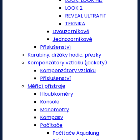
LOOK, LOOK HD
LOOK 2
REVEAL ULTRAFIT
TEKNIKA
Dvouzorníkové
Jednozorníkové
Příslušenství
Karabiny, držáky hadic, přezky
Kompenzátory vztlaku (jackety)
Kompenzátory vztlaku
Příslušenství
Měřící přístroje
Hloubkoměry
Konsole
Manometry
Kompasy
Počítače
Počítače Aqualung