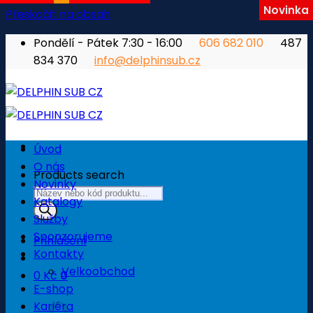
Novinka
Přeskočit na obsah
Pondělí - Pátek 7:30 - 16:00
606 682 010
487
834 370
info@delphinsub.cz
Úvod
O nás
Products search
Novinky
Katalogy
Služby
Sponzorujeme
Přihlášení
Kontakty
Velkoobchod
0
Kč
0
E-shop
Košík
Kariéra