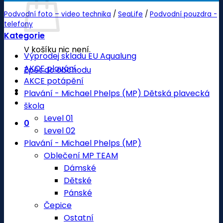
Podvodní foto – video technika
/
SeaLife
/
Podvodní pouzdra -
telefony
Kategorie
V košíku nic není.
Výprodej skladu EU Aqualung
AKCE plavání
Zpět do obchodu
AKCE potápění
Plavání - Michael Phelps (MP) Dětská plavecká
škola
Level 01
0
Level 02
Plavání - Michael Phelps (MP)
Oblečení MP TEAM
Dámské
Dětské
Pánské
Čepice
Ostatní