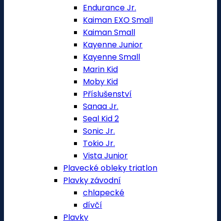
Endurance Jr.
Kaiman EXO Small
Kaiman Small
Kayenne Junior
Kayenne Small
Marin Kid
Moby Kid
Příslušenství
Sanaa Jr.
Seal Kid 2
Sonic Jr.
Tokio Jr.
Vista Junior
Plavecké obleky triatlon
Plavky závodní
chlapecké
dívčí
Plavky