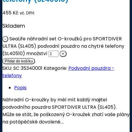
455
Kč
vč. DPH
Skladem
SeaLife náhradní set O-kroužků pro SPORTDIVER
ULTRA (SL405) podvodní pouzdro na chytré telefony
(SL40510) množství
Přidat do košíku
SKU:
SC 35340001
Kategorie:
Podvodní pouzdra -
telefony
Popis
Náhradní O-kroužky by měl mít každý majitel
podvodního pouzdra SPORTDIVER ULTRA (SL405).
Může se stát, že poškozený O-kroužek zhatí vaše plány
na potápěčské dovolené….