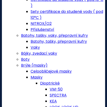
)
Sety certifikace do studené vody ( pod
10°C )
NITROX/O2
Příslušenství
Batohy, tašky, vaky, přepravní kufry
Batohy, tašky, přepravní kufry
Vaky
Bójky, zvedací vaky
Boty
Brýle (masky)
Celoobličejové masky
Masky
Dioptrické
VM-50
SPECTRA
KEA