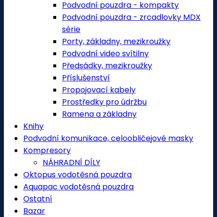
Podvodní pouzdra - kompakty
Podvodní pouzdra - zrcadlovky MDX
série
Porty, základny, mezikroužky
Podvodní video svítilny
Předsádky, mezikroužky
Příslušenství
Propojovací kabely
Prostředky pro údržbu
Ramena a základny
Knihy
Podvodní komunikace, celoobličejové masky
Kompresory
NÁHRADNÍ DÍLY
Oktopus vodotěsná pouzdra
Aquapac vodotěsná pouzdra
Ostatní
Bazar