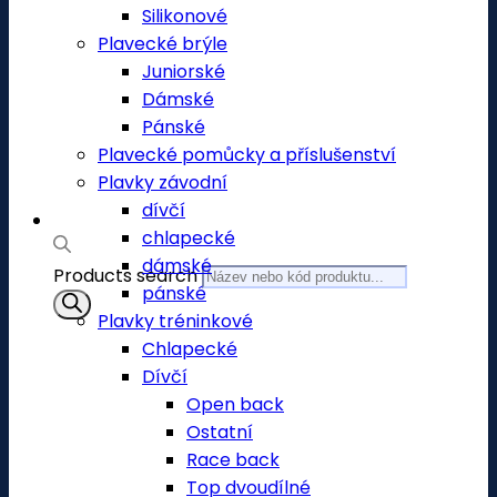
Silikonové
Plavecké brýle
Juniorské
Dámské
Pánské
Plavecké pomůcky a příslušenství
Plavky závodní
dívčí
chlapecké
dámské
Products search
pánské
Plavky tréninkové
Chlapecké
Dívčí
Open back
Ostatní
Race back
Top dvoudílné