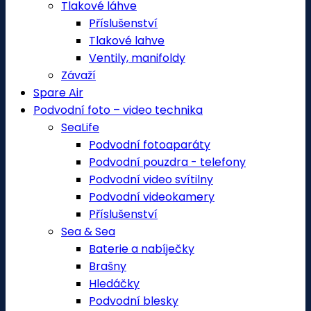
Tlakové láhve
Příslušenství
Tlakové lahve
Ventily, manifoldy
Závaží
Spare Air
Podvodní foto – video technika
SeaLife
Podvodní fotoaparáty
Podvodní pouzdra - telefony
Podvodní video svítilny
Podvodní videokamery
Příslušenství
Sea & Sea
Baterie a nabíječky
Brašny
Hledáčky
Podvodní blesky