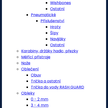
Wishbones
Ostatní
Pneumatické
Příslušenství
Hroty
Šípy
Navijáky
Ostatní
Karabiny, držáky hadic, přezky
Měřící přístroje
Nože
Oblečení
Obuv
Trička a ostatní
Trička do vody RASH GUARD
Obleky
0 - 2 mm
3 - 4 mm