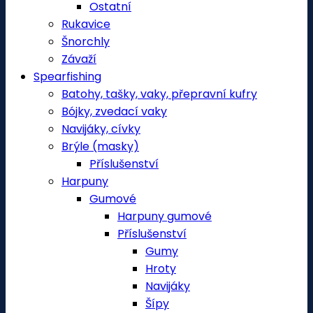
Ostatní
Rukavice
Šnorchly
Závaží
Spearfishing
Batohy, tašky, vaky, přepravní kufry
Bójky, zvedací vaky
Navijáky, cívky
Brýle (masky)
Příslušenství
Harpuny
Gumové
Harpuny gumové
Příslušenství
Gumy
Hroty
Navijáky
Šípy