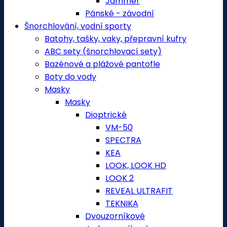
Jammer
Pánské - závodní
Šnorchlování, vodní sporty
Batohy, tašky, vaky, přepravní kufry
ABC sety (šnorchlovací sety)
Bazénové a plážové pantofle
Boty do vody
Masky
Masky
Dioptrické
VM-50
SPECTRA
KEA
LOOK, LOOK HD
LOOK 2
REVEAL ULTRAFIT
TEKNIKA
Dvouzorníkové