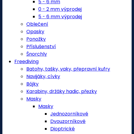
5 - 6 mm
0 - 2 mm výprodej
5 - 6 mm výprodej
Oblečení
Opasky
Ponožky
Příslušenství
Šnorchly
Freediving
Batohy, tašky, vaky, přepravní kufry
Navijáky, cívky
Bójky
Karabiny, držáky hadic, přezky
Masky
Masky
Jednozorníkové
Dvouzorníkové
Dioptrické