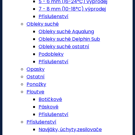
5 - 6 mm (16-24°C) výprodej
7 - 8 mm (10-18°C) výprodej
Příslušenství
Obleky suché
Obleky suché Aqualung
Obleky suché Delphin Sub
Obleky suché ostatní
Podobleky
Příslušenství
Opasky
Ostatní
Ponožky
Ploutve
Botičkové
Páskové
Příslušenství
Příslušenství
Navijáky, úchyty,zesilovače