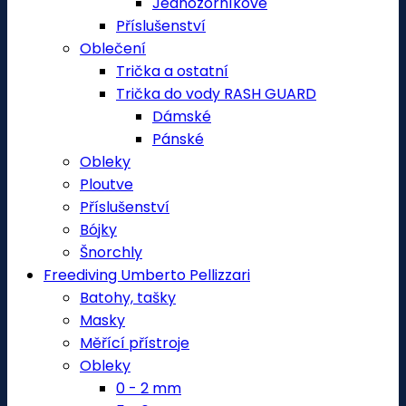
Jednozorníkové
Příslušenství
Oblečení
Trička a ostatní
Trička do vody RASH GUARD
Dámské
Pánské
Obleky
Ploutve
Příslušenství
Bójky
Šnorchly
Freediving Umberto Pellizzari
Batohy, tašky
Masky
Měřící přístroje
Obleky
0 - 2 mm