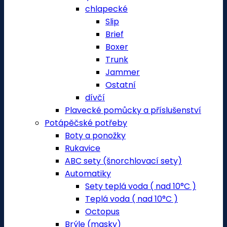
chlapecké
Slip
Brief
Boxer
Trunk
Jammer
Ostatní
dívčí
Plavecké pomůcky a příslušenství
Potápěčské potřeby
Boty a ponožky
Rukavice
ABC sety (šnorchlovací sety)
Automatiky
Sety teplá voda ( nad 10°C )
Teplá voda ( nad 10°C )
Octopus
Brýle (masky)