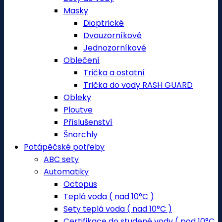
Masky
Dioptrické
Dvouzorníkové
Jednozorníkové
Oblečení
Trička a ostatní
Trička do vody RASH GUARD
Obleky
Ploutve
Příslušenství
Šnorchly
Potápěčské potřeby
ABC sety
Automatiky
Octopus
Teplá voda ( nad 10°C )
Sety teplá voda ( nad 10°C )
Certifikace do studené vody ( pod 10°C