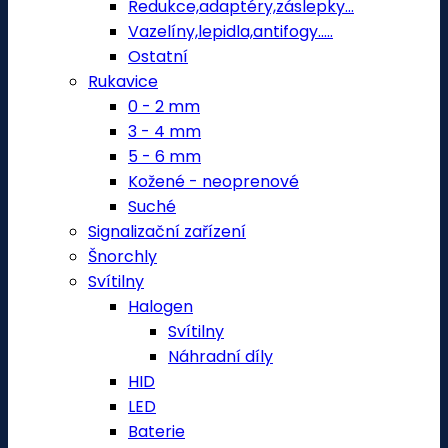
Redukce,adaptéry,záslepky...
Vazelíny,lepidla,antifogy.....
Ostatní
Rukavice
0 - 2 mm
3 - 4 mm
5 - 6 mm
Kožené - neoprenové
Suché
Signalizační zařízení
Šnorchly
Svítilny
Halogen
Svítilny
Náhradní díly
HID
LED
Baterie