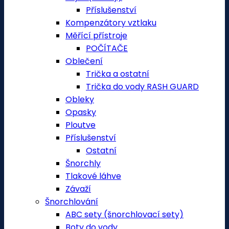
Příslušenství
Kompenzátory vztlaku
Měřící přístroje
POČÍTAČE
Oblečení
Trička a ostatní
Trička do vody RASH GUARD
Obleky
Opasky
Ploutve
Příslušenství
Ostatní
Šnorchly
Tlakové láhve
Závaží
Šnorchlování
ABC sety (šnorchlovací sety)
Boty do vody