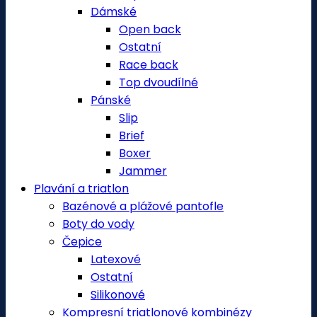
Dámské
Open back
Ostatní
Race back
Top dvoudílné
Pánské
Slip
Brief
Boxer
Jammer
Plavání a triatlon
Bazénové a plážové pantofle
Boty do vody
Čepice
Latexové
Ostatní
Silikonové
Kompresní triatlonové kombinézy