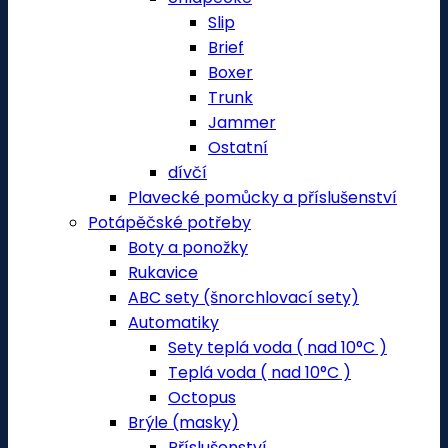
Slip
Brief
Boxer
Trunk
Jammer
Ostatní
dívčí
Plavecké pomůcky a příslušenství
Potápěčské potřeby
Boty a ponožky
Rukavice
ABC sety (šnorchlovací sety)
Automatiky
Sety teplá voda ( nad 10°C )
Teplá voda ( nad 10°C )
Octopus
Brýle (masky)
Příslušenství