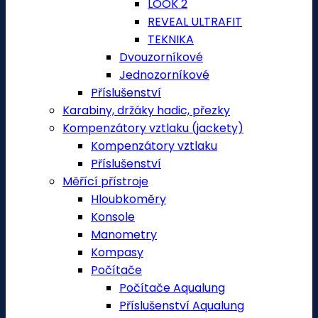
LOOK 2
REVEAL ULTRAFIT
TEKNIKA
Dvouzorníkové
Jednozorníkové
Příslušenství
Karabiny, držáky hadic, přezky
Kompenzátory vztlaku (jackety)
Kompenzátory vztlaku
Příslušenství
Měřící přístroje
Hloubkoměry
Konsole
Manometry
Kompasy
Počítače
Počítače Aqualung
Příslušenství Aqualung