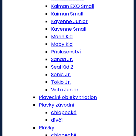
Kaiman EXO Small
Kaiman Small
Kayenne Junior
Kayenne Small
Marin Kid
Moby Kid
Příslušenství
Sanaa Jr.
Seal Kid 2
Sonic Jr.
Tokio Jr.
Vista Junior
Plavecké obleky triatlon
Plavky závodní
chlapecké
dívčí
Plavky
chlapecké