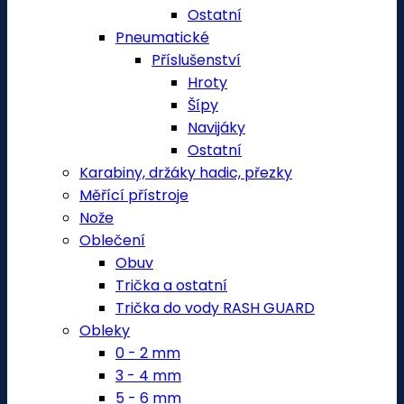
Ostatní
Pneumatické
Příslušenství
Hroty
Šípy
Navijáky
Ostatní
Karabiny, držáky hadic, přezky
Měřící přístroje
Nože
Oblečení
Obuv
Trička a ostatní
Trička do vody RASH GUARD
Obleky
0 - 2 mm
3 - 4 mm
5 - 6 mm