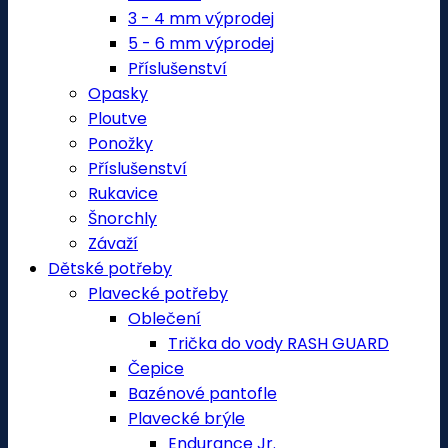
3 - 4 mm výprodej
5 - 6 mm výprodej
Příslušenství
Opasky
Ploutve
Ponožky
Příslušenství
Rukavice
Šnorchly
Závaží
Dětské potřeby
Plavecké potřeby
Oblečení
Trička do vody RASH GUARD
Čepice
Bazénové pantofle
Plavecké brýle
Endurance Jr.