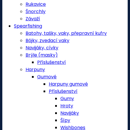
Rukavice
Šnorchly
Závaží
Spearfishing
Batohy, tašky, vaky, přepravní kufry
Bójky, zvedací vaky
Navijáky, cívky
Brýle (masky)
Příslušenství
Harpuny
Gumové
Harpuny gumové
Příslušenství
Gumy
Hroty
Navijáky
Šípy
Wishbones