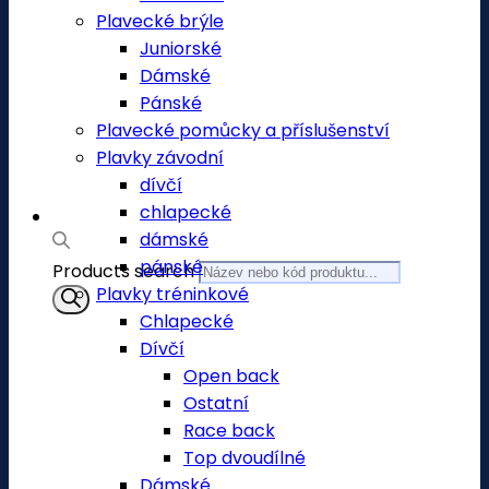
Plavecké brýle
Juniorské
Dámské
Pánské
Plavecké pomůcky a příslušenství
Plavky závodní
dívčí
chlapecké
dámské
pánské
Products search
Plavky tréninkové
Chlapecké
Dívčí
Open back
Ostatní
Race back
Top dvoudílné
Dámské