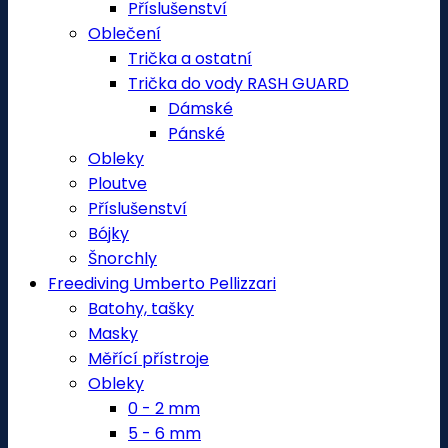
Příslušenství
Oblečení
Trička a ostatní
Trička do vody RASH GUARD
Dámské
Pánské
Obleky
Ploutve
Příslušenství
Bójky
Šnorchly
Freediving Umberto Pellizzari
Batohy, tašky
Masky
Měřící přístroje
Obleky
0 - 2 mm
5 - 6 mm