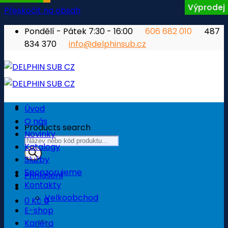
Výprodej
Přeskočit na obsah
Pondělí - Pátek 7:30 - 16:00
606 682 010
487
834 370
info@delphinsub.cz
Úvod
O nás
Products search
Novinky
Katalogy
Služby
Sponzorujeme
Přihlášení
Kontakty
Velkoobchod
0
Kč
0
E-shop
Košík
Kariéra