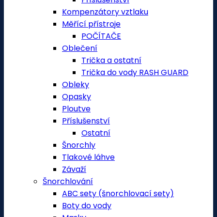
Kompenzátory vztlaku
Měřící přístroje
POČÍTAČE
Oblečení
Trička a ostatní
Trička do vody RASH GUARD
Obleky
Opasky
Ploutve
Příslušenství
Ostatní
Šnorchly
Tlakové láhve
Závaží
Šnorchlování
ABC sety (šnorchlovací sety)
Boty do vody