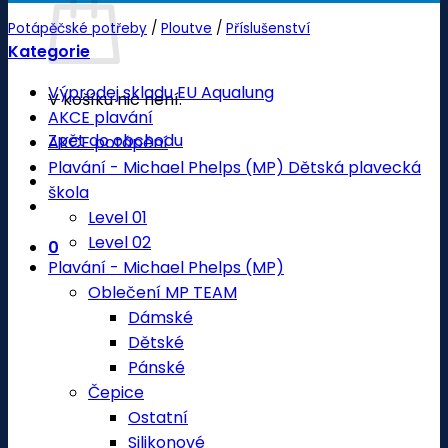
Potápěčské potřeby
/
Ploutve
/
Příslušenství
Kategorie
Výprodej skladu EU Aqualung
V košíku nic není.
AKCE plavání
Zpět do obchodu
AKCE potápění
Plavání - Michael Phelps (MP) Dětská plavecká
škola
Level 01
Level 02
0
Plavání - Michael Phelps (MP)
Oblečení MP TEAM
Dámské
Dětské
Pánské
Čepice
Ostatní
Silikonové