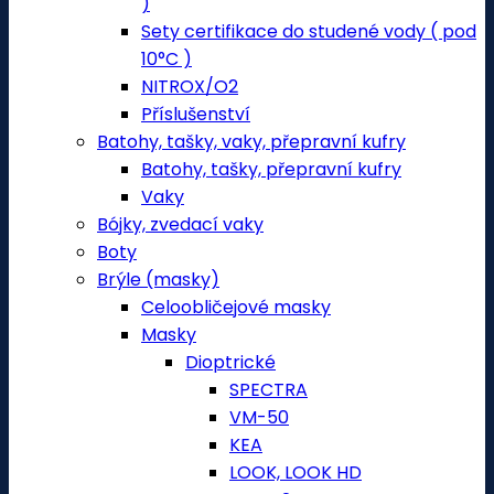
)
Sety certifikace do studené vody ( pod
10°C )
NITROX/O2
Příslušenství
Batohy, tašky, vaky, přepravní kufry
Batohy, tašky, přepravní kufry
Vaky
Bójky, zvedací vaky
Boty
Brýle (masky)
Celoobličejové masky
Masky
Dioptrické
SPECTRA
VM-50
KEA
LOOK, LOOK HD