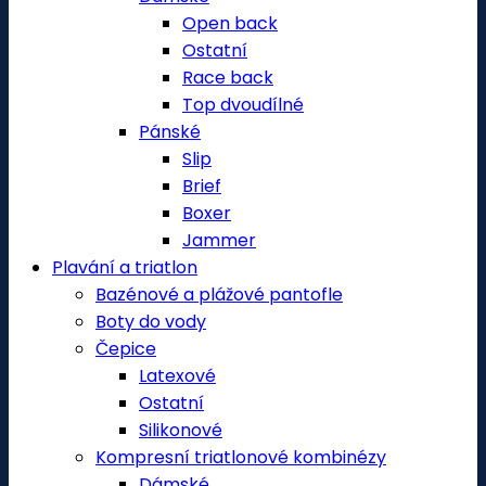
Open back
Ostatní
Race back
Top dvoudílné
Pánské
Slip
Brief
Boxer
Jammer
Plavání a triatlon
Bazénové a plážové pantofle
Boty do vody
Čepice
Latexové
Ostatní
Silikonové
Kompresní triatlonové kombinézy
Dámské