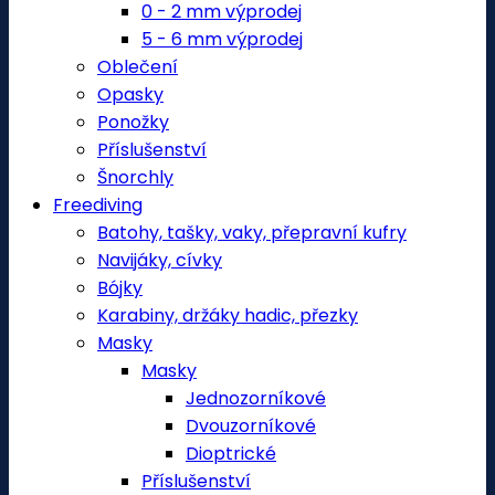
0 - 2 mm výprodej
5 - 6 mm výprodej
Oblečení
Opasky
Ponožky
Příslušenství
Šnorchly
Freediving
Batohy, tašky, vaky, přepravní kufry
Navijáky, cívky
Bójky
Karabiny, držáky hadic, přezky
Masky
Masky
Jednozorníkové
Dvouzorníkové
Dioptrické
Příslušenství