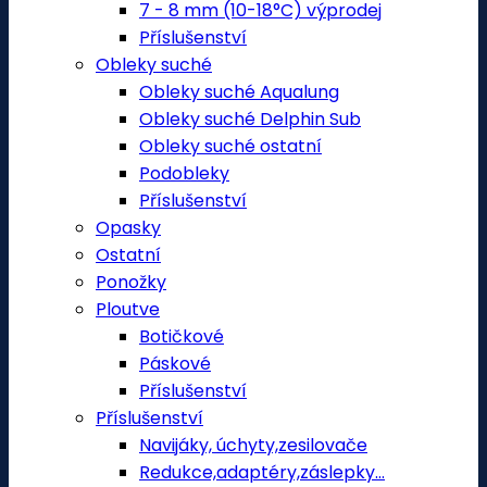
7 - 8 mm (10-18°C) výprodej
Příslušenství
Obleky suché
Obleky suché Aqualung
Obleky suché Delphin Sub
Obleky suché ostatní
Podobleky
Příslušenství
Opasky
Ostatní
Ponožky
Ploutve
Botičkové
Páskové
Příslušenství
Příslušenství
Navijáky, úchyty,zesilovače
Redukce,adaptéry,záslepky...