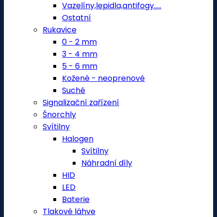
Vazelíny,lepidla,antifogy.....
Ostatní
Rukavice
0 - 2 mm
3 - 4 mm
5 - 6 mm
Kožené - neoprenové
Suché
Signalizační zařízení
Šnorchly
Svítilny
Halogen
Svítilny
Náhradní díly
HID
LED
Baterie
Tlakové láhve