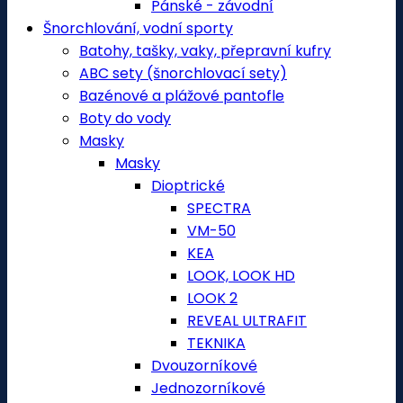
Pánské - závodní
Šnorchlování, vodní sporty
Batohy, tašky, vaky, přepravní kufry
ABC sety (šnorchlovací sety)
Bazénové a plážové pantofle
Boty do vody
Masky
Masky
Dioptrické
SPECTRA
VM-50
KEA
LOOK, LOOK HD
LOOK 2
REVEAL ULTRAFIT
TEKNIKA
Dvouzorníkové
Jednozorníkové