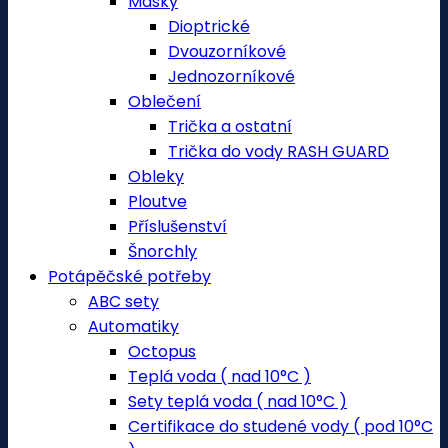
Masky
Dioptrické
Dvouzorníkové
Jednozorníkové
Oblečení
Trička a ostatní
Trička do vody RASH GUARD
Obleky
Ploutve
Příslušenství
Šnorchly
Potápěčské potřeby
ABC sety
Automatiky
Octopus
Teplá voda ( nad 10°C )
Sety teplá voda ( nad 10°C )
Certifikace do studené vody ( pod 10°C