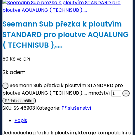
Seemann Sub přezka k ploutvím
STANDARD pro ploutve AQUALUNG
( TECHNISUB ),….
50
Kč
vč. DPH
Skladem
Seemann Sub přezka k ploutvím STANDARD pro
ploutve AQUALUNG ( TECHNISUB ),.... množství
Přidat do košíku
SKU:
SS 46903
Kategorie:
Příslušenství
Popis
Jednoduchá přezka k ploutvím, která je kompatibilní s