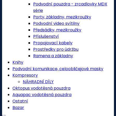
Podvodní pouzdra - zrcadlovky MDX
série
Porty, základny, mezikroužky
Podvodní video svítilny
Předsádky, mezikroužky
Příslušenství
Propojovací kabely
Prostředky pro údržbu
Ramena a základny
Knihy
Podvodní komunikace, celoobličejové masky
Kompresory
NÁHRADNÍ DÍLY
Oktopus vodotěsná pouzdra
Aquapac vodotěsná pouzdra
Ostatní
Bazar