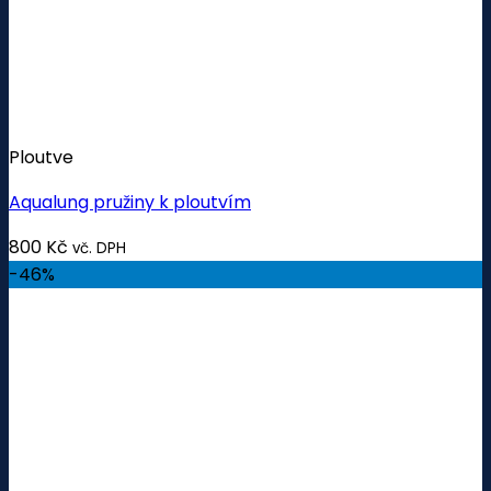
Ploutve
Aqualung pružiny k ploutvím
800
Kč
vč. DPH
-46%