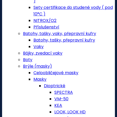
)
Sety certifikace do studené vody ( pod
10°C )
NITROX/O2
Příslušenství
Batohy, tašky, vaky, přepravní kufry
Batohy, tašky, přepravní kufry
Vaky
Bójky, zvedací vaky
Boty
Brýle (masky)
Celoobličejové masky
Masky
Dioptrické
SPECTRA
VM-50
KEA
LOOK, LOOK HD