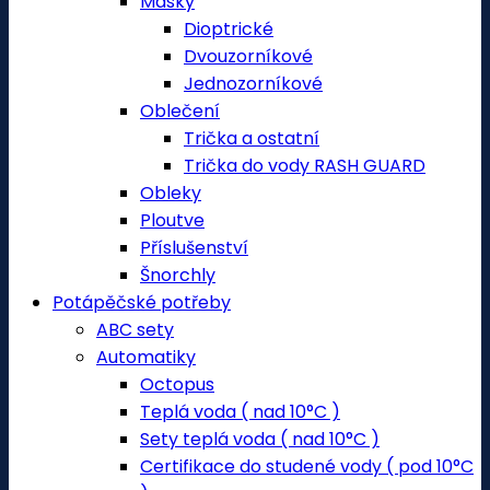
Masky
Dioptrické
Dvouzorníkové
Jednozorníkové
Oblečení
Trička a ostatní
Trička do vody RASH GUARD
Obleky
Ploutve
Příslušenství
Šnorchly
Potápěčské potřeby
ABC sety
Automatiky
Octopus
Teplá voda ( nad 10°C )
Sety teplá voda ( nad 10°C )
Certifikace do studené vody ( pod 10°C