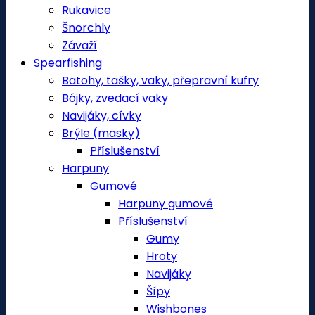
Rukavice
Šnorchly
Závaží
Spearfishing
Batohy, tašky, vaky, přepravní kufry
Bójky, zvedací vaky
Navijáky, cívky
Brýle (masky)
Příslušenství
Harpuny
Gumové
Harpuny gumové
Příslušenství
Gumy
Hroty
Navijáky
Šípy
Wishbones