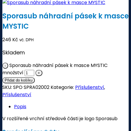
Sporasub náhradní pásek k masce
MYSTIC
246
Kč
vč. DPH
Skladem
Sporasub náhradní pásek k masce MYSTIC
množství
Přidat do košíku
SKU:
SPO SPRA02002
Kategorie:
Příslušenství
,
Příslušenství
Popis
V rozšířené vrchní středové části je logo Sporasub