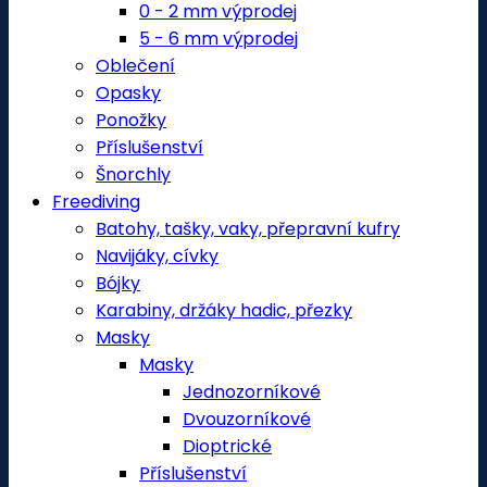
0 - 2 mm výprodej
5 - 6 mm výprodej
Oblečení
Opasky
Ponožky
Příslušenství
Šnorchly
Freediving
Batohy, tašky, vaky, přepravní kufry
Navijáky, cívky
Bójky
Karabiny, držáky hadic, přezky
Masky
Masky
Jednozorníkové
Dvouzorníkové
Dioptrické
Příslušenství