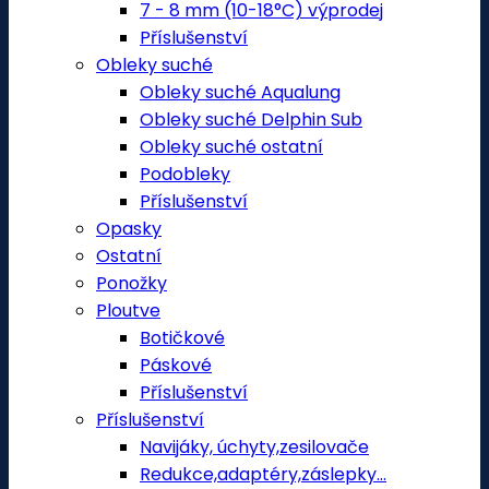
7 - 8 mm (10-18°C) výprodej
Příslušenství
Obleky suché
Obleky suché Aqualung
Obleky suché Delphin Sub
Obleky suché ostatní
Podobleky
Příslušenství
Opasky
Ostatní
Ponožky
Ploutve
Botičkové
Páskové
Příslušenství
Příslušenství
Navijáky, úchyty,zesilovače
Redukce,adaptéry,záslepky...