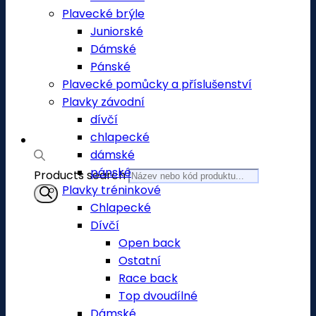
Plavecké brýle
Juniorské
Dámské
Pánské
Plavecké pomůcky a příslušenství
Plavky závodní
dívčí
chlapecké
dámské
pánské
Products search
Plavky tréninkové
Chlapecké
Dívčí
Open back
Ostatní
Race back
Top dvoudílné
Dámské