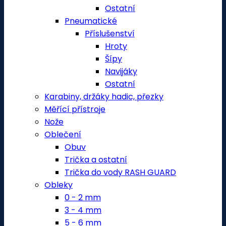
Ostatní
Pneumatické
Příslušenství
Hroty
Šípy
Navijáky
Ostatní
Karabiny, držáky hadic, přezky
Měřící přístroje
Nože
Oblečení
Obuv
Trička a ostatní
Trička do vody RASH GUARD
Obleky
0 - 2 mm
3 - 4 mm
5 - 6 mm