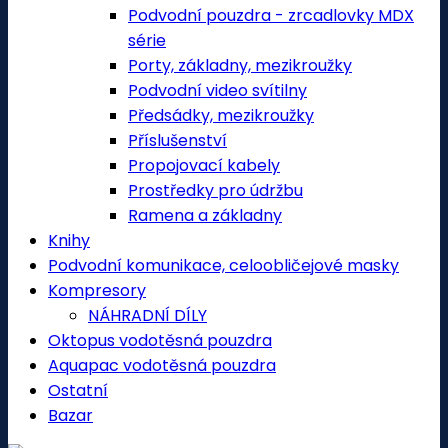
Podvodní pouzdra - zrcadlovky MDX
série
Porty, základny, mezikroužky
Podvodní video svítilny
Předsádky, mezikroužky
Příslušenství
Propojovací kabely
Prostředky pro údržbu
Ramena a základny
Knihy
Podvodní komunikace, celoobličejové masky
Kompresory
NÁHRADNÍ DÍLY
Oktopus vodotěsná pouzdra
Aquapac vodotěsná pouzdra
Ostatní
Bazar