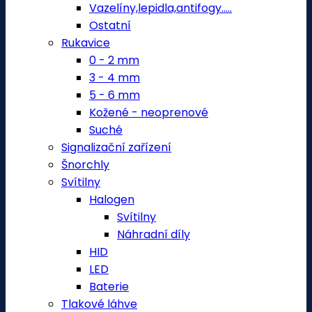
Vazelíny,lepidla,antifogy.....
Ostatní
Rukavice
0 - 2 mm
3 - 4 mm
5 - 6 mm
Kožené - neoprenové
Suché
Signalizační zařízení
Šnorchly
Svítilny
Halogen
Svítilny
Náhradní díly
HID
LED
Baterie
Tlakové láhve