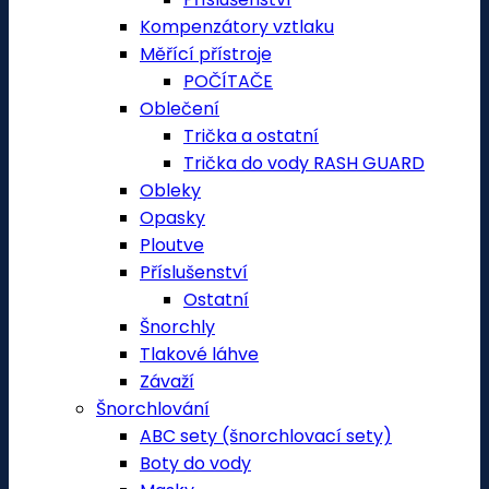
Kompenzátory vztlaku
Měřící přístroje
POČÍTAČE
Oblečení
Trička a ostatní
Trička do vody RASH GUARD
Obleky
Opasky
Ploutve
Příslušenství
Ostatní
Šnorchly
Tlakové láhve
Závaží
Šnorchlování
ABC sety (šnorchlovací sety)
Boty do vody