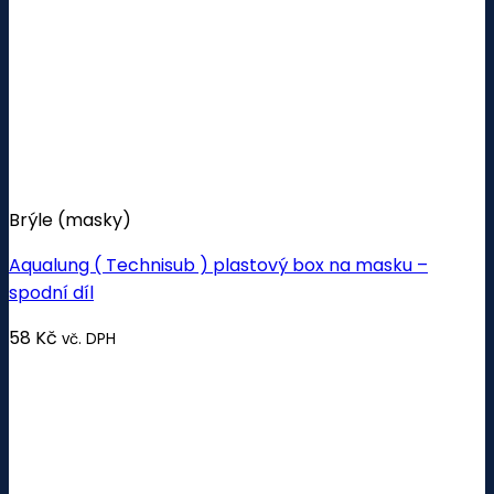
Brýle (masky)
Aqualung ( Technisub ) plastový box na masku –
spodní díl
58
Kč
vč. DPH