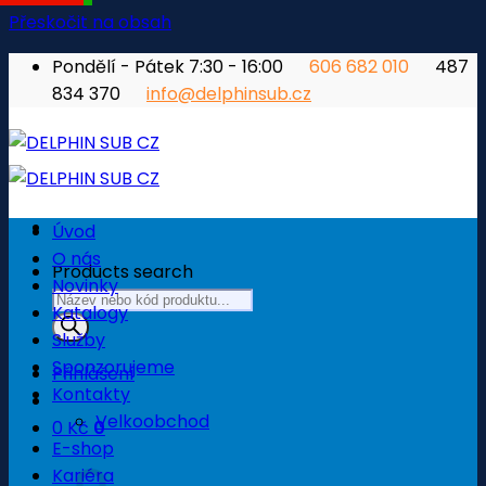
Přeskočit na obsah
Pondělí - Pátek 7:30 - 16:00
606 682 010
487
834 370
info@delphinsub.cz
Úvod
O nás
Products search
Novinky
Katalogy
Služby
Sponzorujeme
Přihlášení
Kontakty
Velkoobchod
0
Kč
0
E-shop
Košík
Kariéra