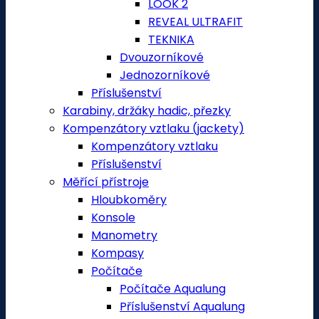
LOOK 2
REVEAL ULTRAFIT
TEKNIKA
Dvouzorníkové
Jednozorníkové
Příslušenství
Karabiny, držáky hadic, přezky
Kompenzátory vztlaku (jackety)
Kompenzátory vztlaku
Příslušenství
Měřící přístroje
Hloubkoměry
Konsole
Manometry
Kompasy
Počítače
Počítače Aqualung
Příslušenství Aqualung