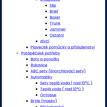
Slip
Brief
Boxer
Trunk
Jammer
Ostatní
dívčí
Plavecké pomůcky a příslušenství
Potápěčské potřeby
Boty a ponožky
Rukavice
ABC sety (šnorchlovací sety)
Automatiky
Sety teplá voda ( nad 10°C )
Teplá voda ( nad 10°C )
Octopus
Brýle (masky)
Příslušenství