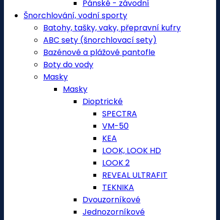
Pánské - závodní
Šnorchlování, vodní sporty
Batohy, tašky, vaky, přepravní kufry
ABC sety (šnorchlovací sety)
Bazénové a plážové pantofle
Boty do vody
Masky
Masky
Dioptrické
SPECTRA
VM-50
KEA
LOOK, LOOK HD
LOOK 2
REVEAL ULTRAFIT
TEKNIKA
Dvouzorníkové
Jednozorníkové