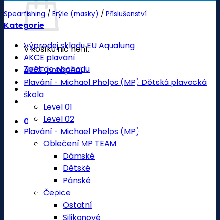
Spearfishing
/
Brýle (masky)
/
Příslušenství
Kategorie
Výprodej skladu EU Aqualung
V košíku nic není.
AKCE plavání
Zpět do obchodu
AKCE potápění
Plavání - Michael Phelps (MP) Dětská plavecká
škola
Level 01
Level 02
0
Plavání - Michael Phelps (MP)
Oblečení MP TEAM
Dámské
Dětské
Pánské
Čepice
Ostatní
Silikonové