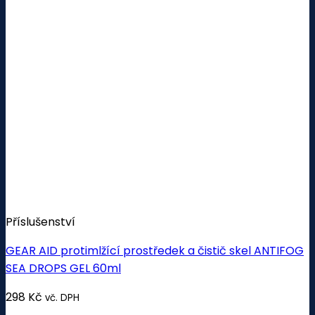
Příslušenství
GEAR AID protimlžící prostředek a čistič skel ANTIFOG
SEA DROPS GEL 60ml
298
Kč
vč. DPH