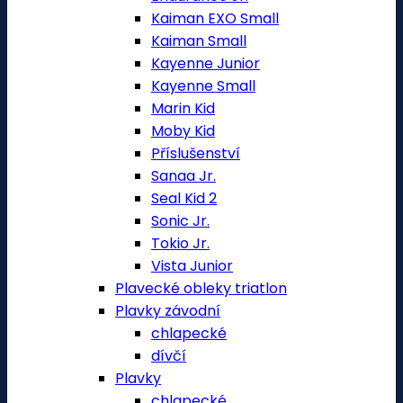
Kaiman EXO Small
Kaiman Small
Kayenne Junior
Kayenne Small
Marin Kid
Moby Kid
Příslušenství
Sanaa Jr.
Seal Kid 2
Sonic Jr.
Tokio Jr.
Vista Junior
Plavecké obleky triatlon
Plavky závodní
chlapecké
dívčí
Plavky
chlapecké