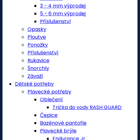
3 - 4 mm výprodej
5 - 6 mm výprodej
Příslušenství
Opasky
Ploutve
Ponožky
Příslušenství
Rukavice
Šnorchly
Závaží
Dětské potřeby
Plavecké potřeby
Oblečení
Trička do vody RASH GUARD
Čepice
Bazénové pantofle
Plavecké brýle
Endurance Jr.