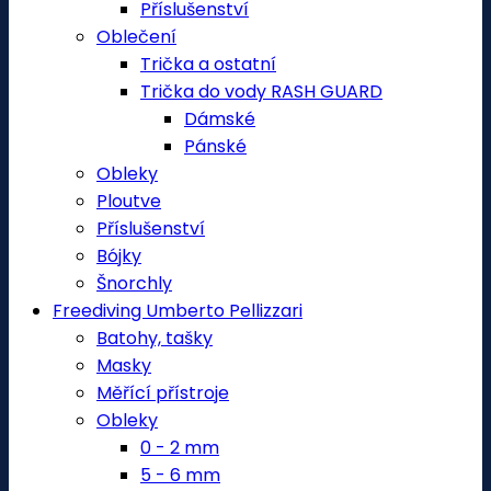
Příslušenství
Oblečení
Trička a ostatní
Trička do vody RASH GUARD
Dámské
Pánské
Obleky
Ploutve
Příslušenství
Bójky
Šnorchly
Freediving Umberto Pellizzari
Batohy, tašky
Masky
Měřící přístroje
Obleky
0 - 2 mm
5 - 6 mm