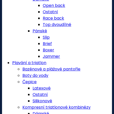
Open back
Ostatní
Race back
Top dvoudílné
Pánské
Slip
Brief
Boxer
Jammer
Plavání a triatlon
Bazénové a plážové pantofle
Boty do vody
Čepice
Latexové
Ostatní
Silikonové
Kompresní triatlonové kombinézy
Dámské