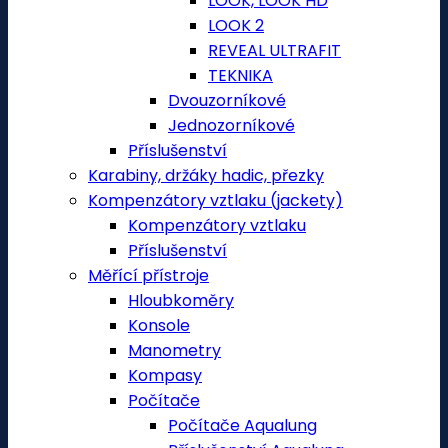
LOOK, LOOK HD
LOOK 2
REVEAL ULTRAFIT
TEKNIKA
Dvouzorníkové
Jednozorníkové
Příslušenství
Karabiny, držáky hadic, přezky
Kompenzátory vztlaku (jackety)
Kompenzátory vztlaku
Příslušenství
Měřící přístroje
Hloubkoměry
Konsole
Manometry
Kompasy
Počítače
Počítače Aqualung