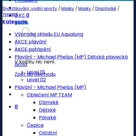
Přihlášení
Šnorchlování, vodní sporty
/
Masky
/
Masky
/
Dioptrické
/
TEKNIKA
0
Kč
0
Kategorie
Košík
Výprodej skladu EU Aqualung
AKCE plavání
AKCE potápění
Plavání - Michael Phelps (MP) Dětská plavecká
V košíku nic není.
škola
Level 01
Zpět do obchodu
Level 02
Plavání - Michael Phelps (MP)
Oblečení MP TEAM
Dámské
0
Dětské
Pánské
Čepice
Ostatní