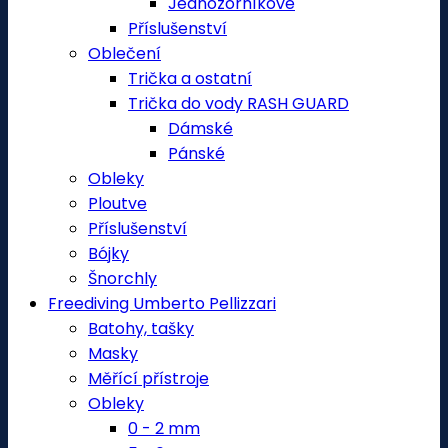
Jednozorníkové
Příslušenství
Oblečení
Trička a ostatní
Trička do vody RASH GUARD
Dámské
Pánské
Obleky
Ploutve
Příslušenství
Bójky
Šnorchly
Freediving Umberto Pellizzari
Batohy, tašky
Masky
Měřící přístroje
Obleky
0 - 2 mm