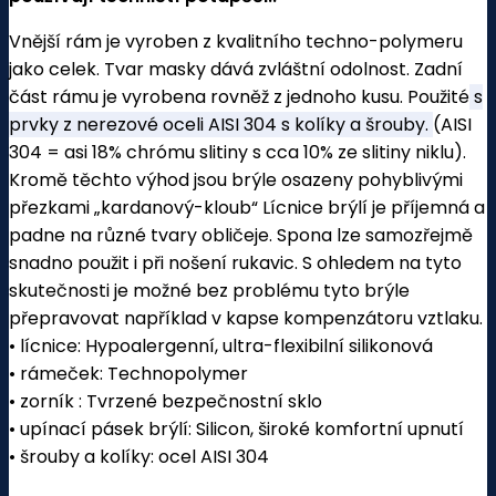
Vnější rám je vyroben z kvalitního techno-polymeru
jako celek. Tvar masky dává zvláštní odolnost. Zadní
část rámu je vyrobena rovněž z jednoho kusu. Použité
s
prvky z nerezové oceli AISI 304 s kolíky a šrouby.
(AISI
304 = asi 18% chrómu slitiny s cca 10% ze slitiny niklu).
Kromě těchto výhod jsou brýle osazeny pohyblivými
přezkami „kardanový-kloub“ Lícnice brýlí je příjemná a
padne na různé tvary obličeje. Spona lze samozřejmě
snadno použit i při nošení rukavic. S ohledem na tyto
skutečnosti je možné bez problému tyto brýle
přepravovat například v kapse kompenzátoru vztlaku.
• lícnice: Hypoalergenní, ultra-flexibilní silikonová
• rámeček: Technopolymer
• zorník : Tvrzené bezpečnostní sklo
• upínací pásek brýlí: Silicon, široké komfortní upnutí
• šrouby a kolíky: ocel AISI 304