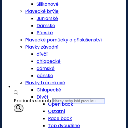
Silikonové
Plavecké brýle
Juniorské
Dámské
Pánské
Plavecké pomůcky a příslušenství
Plavky závodní
dívčí
chlapecké
dámské
pánské
Plavky tréninkové
Chlapecké
Dívčí
Products search
Open back
Ostatní
Race back
Top dvoudílné