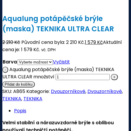
Aqualung potápěčské brýle
(maska) TEKNIKA ULTRA CLEAR
2 210
Kč
Původní cena byla: 2 210 Kč.
1 579
Kč
Aktuální
cena je: 1 579 Kč.
vč. DPH
Barva
Vyčistit
Aqualung potápěčské brýle (maska) TEKNIKA
ULTRA CLEAR množství
Přidat do košíku
SKU:
A865
Kategorie:
Dvouzorníkové
,
Dvouzorníkové
,
TEKNIKA
,
TEKNIKA
Popis
Velmi stabilní a nárazuvzdorné brýle s oblibou
používají techničtí potápěči..