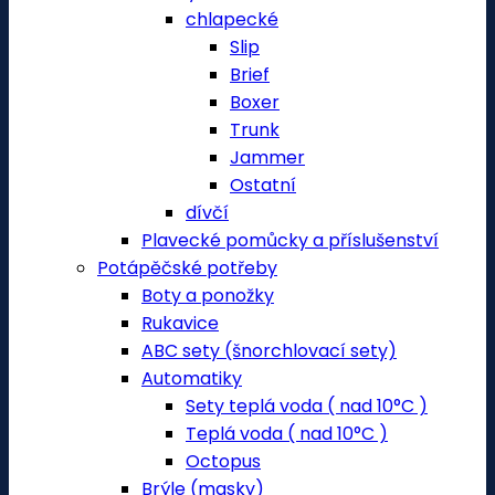
chlapecké
Slip
Brief
Boxer
Trunk
Jammer
Ostatní
dívčí
Plavecké pomůcky a příslušenství
Potápěčské potřeby
Boty a ponožky
Rukavice
ABC sety (šnorchlovací sety)
Automatiky
Sety teplá voda ( nad 10°C )
Teplá voda ( nad 10°C )
Octopus
Brýle (masky)