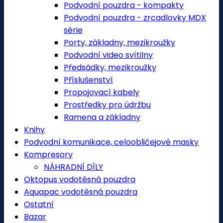
Podvodní pouzdra - kompakty
Podvodní pouzdra - zrcadlovky MDX
série
Porty, základny, mezikroužky
Podvodní video svítilny
Předsádky, mezikroužky
Příslušenství
Propojovací kabely
Prostředky pro údržbu
Ramena a základny
Knihy
Podvodní komunikace, celoobličejové masky
Kompresory
NÁHRADNÍ DÍLY
Oktopus vodotěsná pouzdra
Aquapac vodotěsná pouzdra
Ostatní
Bazar