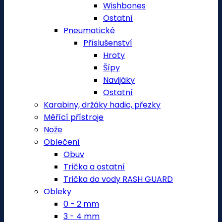
Wishbones
Ostatní
Pneumatické
Příslušenství
Hroty
Šípy
Navijáky
Ostatní
Karabiny, držáky hadic, přezky
Měřící přístroje
Nože
Oblečení
Obuv
Trička a ostatní
Trička do vody RASH GUARD
Obleky
0 - 2 mm
3 - 4 mm