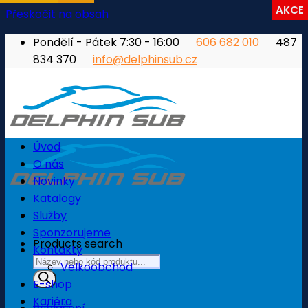
AKCE
Přeskočit na obsah
Pondělí - Pátek 7:30 - 16:00
606 682 010
487
834 370
info@delphinsub.cz
Úvod
O nás
Novinky
Katalogy
Služby
Sponzorujeme
Products search
Kontakty
Velkoobchod
E-shop
Kariéra