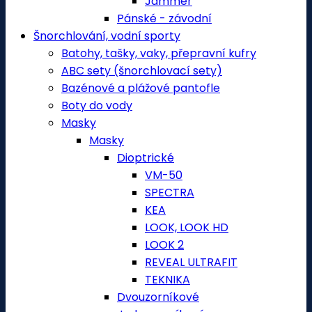
Jammer
Pánské - závodní
Šnorchlování, vodní sporty
Batohy, tašky, vaky, přepravní kufry
ABC sety (šnorchlovací sety)
Bazénové a plážové pantofle
Boty do vody
Masky
Masky
Dioptrické
VM-50
SPECTRA
KEA
LOOK, LOOK HD
LOOK 2
REVEAL ULTRAFIT
TEKNIKA
Dvouzorníkové