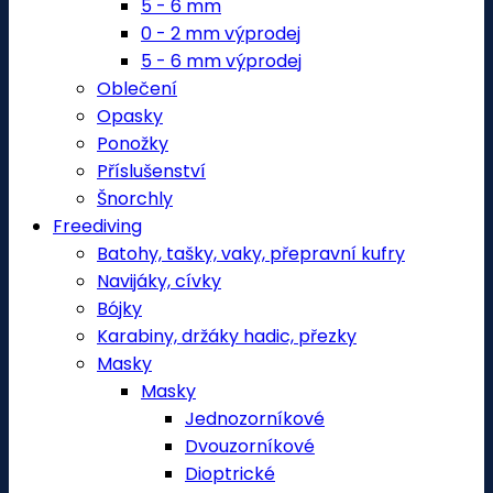
5 - 6 mm
0 - 2 mm výprodej
5 - 6 mm výprodej
Oblečení
Opasky
Ponožky
Příslušenství
Šnorchly
Freediving
Batohy, tašky, vaky, přepravní kufry
Navijáky, cívky
Bójky
Karabiny, držáky hadic, přezky
Masky
Masky
Jednozorníkové
Dvouzorníkové
Dioptrické