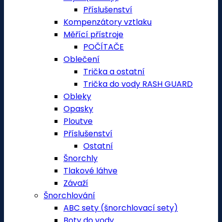
Příslušenství
Kompenzátory vztlaku
Měřící přístroje
POČÍTAČE
Oblečení
Trička a ostatní
Trička do vody RASH GUARD
Obleky
Opasky
Ploutve
Příslušenství
Ostatní
Šnorchly
Tlakové láhve
Závaží
Šnorchlování
ABC sety (šnorchlovací sety)
Boty do vody