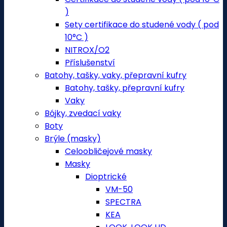
)
Sety certifikace do studené vody ( pod
10°C )
NITROX/O2
Příslušenství
Batohy, tašky, vaky, přepravní kufry
Batohy, tašky, přepravní kufry
Vaky
Bójky, zvedací vaky
Boty
Brýle (masky)
Celoobličejové masky
Masky
Dioptrické
VM-50
SPECTRA
KEA