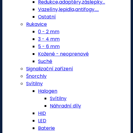
Redukce,adaptéry,záslepky...
Vazelíny,lepidla,antifogy.....
Ostatní
Rukavice
0 - 2 mm
3 - 4 mm
5 - 6 mm
Kožené - neoprenové
Suché
Signalizační zařízení
Šnorchly
Svítilny
Halogen
Svítilny
Náhradní díly
HID
LED
Baterie