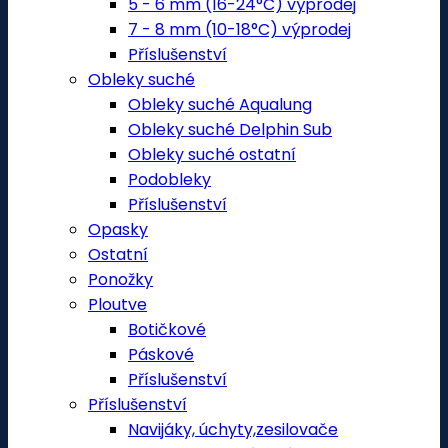
5 - 6 mm (16-24°C) výprodej
7 - 8 mm (10-18°C) výprodej
Příslušenství
Obleky suché
Obleky suché Aqualung
Obleky suché Delphin Sub
Obleky suché ostatní
Podobleky
Příslušenství
Opasky
Ostatní
Ponožky
Ploutve
Botičkové
Páskové
Příslušenství
Příslušenství
Navijáky, úchyty,zesilovače