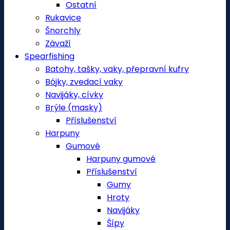
Ostatní
Rukavice
Šnorchly
Závaží
Spearfishing
Batohy, tašky, vaky, přepravní kufry
Bójky, zvedací vaky
Navijáky, cívky
Brýle (masky)
Příslušenství
Harpuny
Gumové
Harpuny gumové
Příslušenství
Gumy
Hroty
Navijáky
Šípy