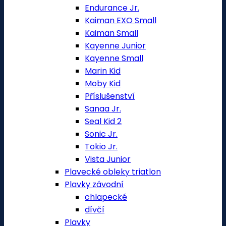
Endurance Jr.
Kaiman EXO Small
Kaiman Small
Kayenne Junior
Kayenne Small
Marin Kid
Moby Kid
Příslušenství
Sanaa Jr.
Seal Kid 2
Sonic Jr.
Tokio Jr.
Vista Junior
Plavecké obleky triatlon
Plavky závodní
chlapecké
dívčí
Plavky