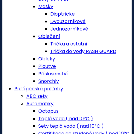
Masky
Dioptrické
Dvouzorníkové
Jednozorníkové
Oblečení
Trička a ostatní
Trička do vody RASH GUARD
Obleky
Ploutve
Příslušenství
Šnorchly
Potápěčské potřeby
ABC sety
Automatiky
Octopus
Teplá voda ( nad 10°C )
Sety teplá voda ( nad 10°C )
Certifikace do studené vody ( pod 10°C