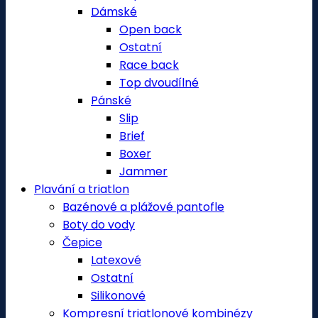
Dámské
Open back
Ostatní
Race back
Top dvoudílné
Pánské
Slip
Brief
Boxer
Jammer
Plavání a triatlon
Bazénové a plážové pantofle
Boty do vody
Čepice
Latexové
Ostatní
Silikonové
Kompresní triatlonové kombinézy