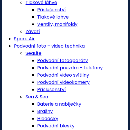
Tlakové láhve
Příslušenství
Tlakové lahve
Ventily, manifoldy
Závaží
Spare Air
Podvodní foto – video technika
SeaLife
Podvodní fotoaparáty
Podvodní pouzdra - telefony
Podvodní video svítilny
Podvodní videokamery
Příslušenství
Sea & Sea
Baterie a nabíječky
Brašny
Hledáčky
Podvodní blesky