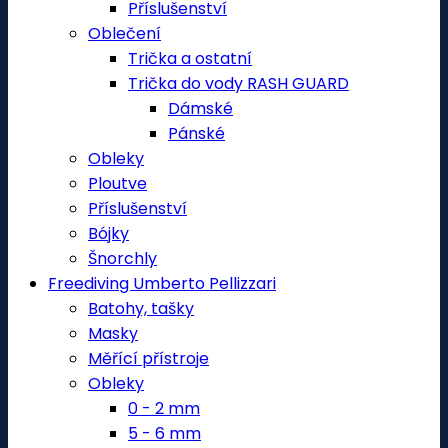
Příslušenství
Oblečení
Trička a ostatní
Trička do vody RASH GUARD
Dámské
Pánské
Obleky
Ploutve
Příslušenství
Bójky
Šnorchly
Freediving Umberto Pellizzari
Batohy, tašky
Masky
Měřící přístroje
Obleky
0 - 2 mm
5 - 6 mm