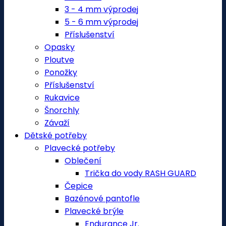
3 - 4 mm výprodej
5 - 6 mm výprodej
Příslušenství
Opasky
Ploutve
Ponožky
Příslušenství
Rukavice
Šnorchly
Závaží
Dětské potřeby
Plavecké potřeby
Oblečení
Trička do vody RASH GUARD
Čepice
Bazénové pantofle
Plavecké brýle
Endurance Jr.