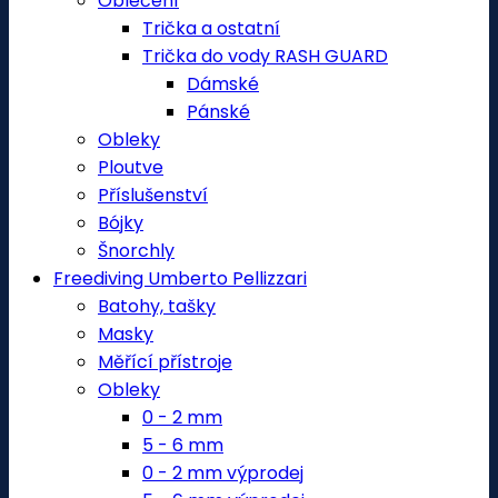
Oblečení
Trička a ostatní
Trička do vody RASH GUARD
Dámské
Pánské
Obleky
Ploutve
Příslušenství
Bójky
Šnorchly
Freediving Umberto Pellizzari
Batohy, tašky
Masky
Měřící přístroje
Obleky
0 - 2 mm
5 - 6 mm
0 - 2 mm výprodej