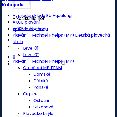
Kategorie
Výprodej skladu EU Aqualung
V košíku nic není.
AKCE plavání
AKCE potápění
Zpět do obchodu
Plavání - Michael Phelps (MP) Dětská plavecká
škola
Level 01
Level 02
0
Plavání - Michael Phelps (MP)
Oblečení MP TEAM
Dámské
Dětské
Pánské
Čepice
Ostatní
Silikonové
Plavecké brýle