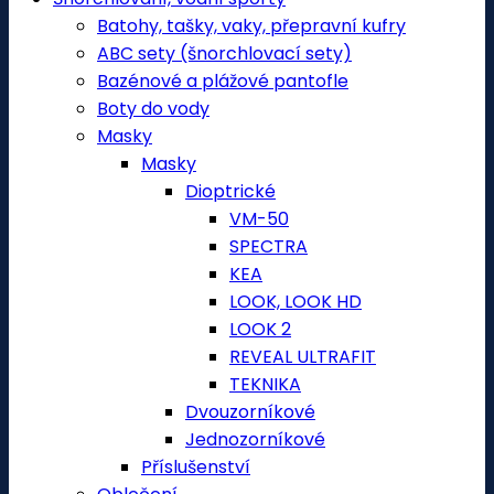
Batohy, tašky, vaky, přepravní kufry
ABC sety (šnorchlovací sety)
Bazénové a plážové pantofle
Boty do vody
Masky
Masky
Dioptrické
VM-50
SPECTRA
KEA
LOOK, LOOK HD
LOOK 2
REVEAL ULTRAFIT
TEKNIKA
Dvouzorníkové
Jednozorníkové
Příslušenství