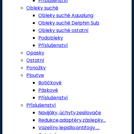
Příslušenství
Obleky suché
Obleky suché Aqualung
Obleky suché Delphin Sub
Obleky suché ostatní
Podobleky
Příslušenství
Opasky
Ostatní
Ponožky
Ploutve
Botičkové
Páskové
Příslušenství
Příslušenství
Navijáky, úchyty,zesilovače
Redukce,adaptéry,záslepky...
Vazelíny,lepidla,antifogy.....