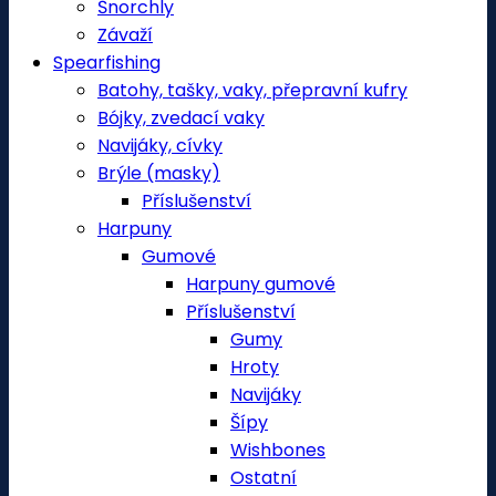
Šnorchly
Závaží
Spearfishing
Batohy, tašky, vaky, přepravní kufry
Bójky, zvedací vaky
Navijáky, cívky
Brýle (masky)
Příslušenství
Harpuny
Gumové
Harpuny gumové
Příslušenství
Gumy
Hroty
Navijáky
Šípy
Wishbones
Ostatní