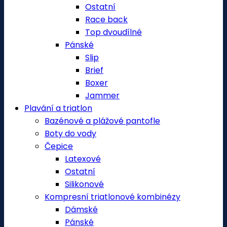
Ostatní
Race back
Top dvoudílné
Pánské
Slip
Brief
Boxer
Jammer
Plavání a triatlon
Bazénové a plážové pantofle
Boty do vody
Čepice
Latexové
Ostatní
Silikonové
Kompresní triatlonové kombinézy
Dámské
Pánské