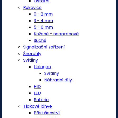
Ostatní
Rukavice
0 - 2 mm
3 - 4 mm
5 - 6 mm
Kožené - neoprenové
Suché
Signalizační zařízení
Šnorchly
Svítilny
Halogen
Svítilny
Náhradní díly
HID
LED
Baterie
Tlakové láhve
Příslušenství