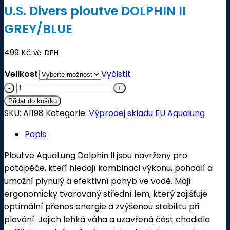
U.S. Divers ploutve DOLPHIN II
GREY/BLUE
499
Kč
vč. DPH
Velikost
Vyčistit
U.S.
Divers
Přidat do košíku
SKU:
ploutve
A1198
Kategorie:
Výprodej skladu EU Aqualung
DOLPHIN
Popis
II
GREY/BLUE
Ploutve AquaLung Dolphin II jsou navrženy pro
množství
potápěče, kteří hledají kombinaci výkonu, pohodlí a
umožní plynulý a efektivní pohyb ve vodě. Mají
ergonomicky tvarovaný střední lem, který zajišťuje
optimální přenos energie a zvýšenou stabilitu při
plavání. Jejich lehká váha a uzavřená část chodidla