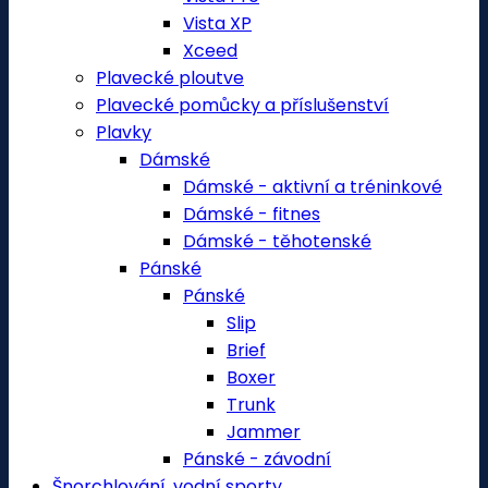
Vista XP
Xceed
Plavecké ploutve
Plavecké pomůcky a příslušenství
Plavky
Dámské
Dámské - aktivní a tréninkové
Dámské - fitnes
Dámské - těhotenské
Pánské
Pánské
Slip
Brief
Boxer
Trunk
Jammer
Pánské - závodní
Šnorchlování, vodní sporty