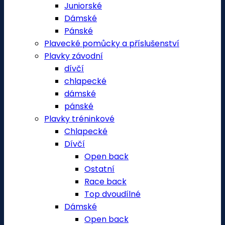
Juniorské
Dámské
Pánské
Plavecké pomůcky a příslušenství
Plavky závodní
dívčí
chlapecké
dámské
pánské
Plavky tréninkové
Chlapecké
Dívčí
Open back
Ostatní
Race back
Top dvoudílné
Dámské
Open back