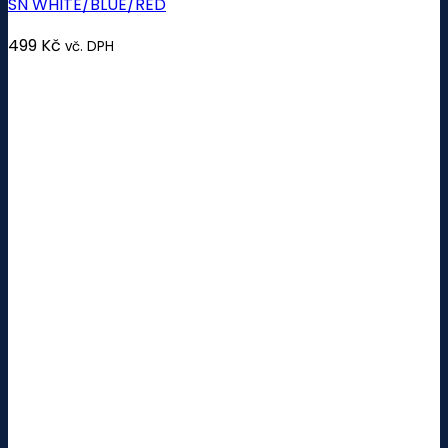
SN WHITE/BLUE/RED
499
Kč
vč. DPH