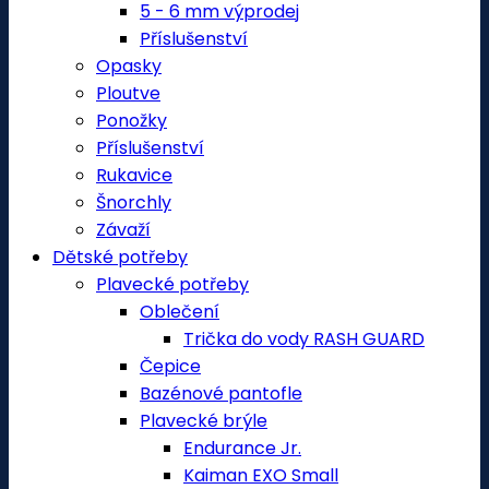
5 - 6 mm výprodej
Příslušenství
Opasky
Ploutve
Ponožky
Příslušenství
Rukavice
Šnorchly
Závaží
Dětské potřeby
Plavecké potřeby
Oblečení
Trička do vody RASH GUARD
Čepice
Bazénové pantofle
Plavecké brýle
Endurance Jr.
Kaiman EXO Small