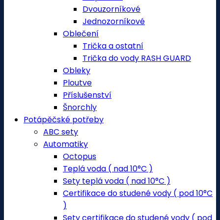
Dvouzorníkové
Jednozorníkové
Oblečení
Trička a ostatní
Trička do vody RASH GUARD
Obleky
Ploutve
Příslušenství
Šnorchly
Potápěčské potřeby
ABC sety
Automatiky
Octopus
Teplá voda ( nad 10°C )
Sety teplá voda ( nad 10°C )
Certifikace do studené vody ( pod 10°C
)
Sety certifikace do studené vody ( pod