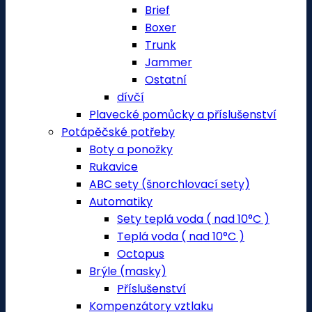
Brief
Boxer
Trunk
Jammer
Ostatní
dívčí
Plavecké pomůcky a příslušenství
Potápěčské potřeby
Boty a ponožky
Rukavice
ABC sety (šnorchlovací sety)
Automatiky
Sety teplá voda ( nad 10°C )
Teplá voda ( nad 10°C )
Octopus
Brýle (masky)
Příslušenství
Kompenzátory vztlaku