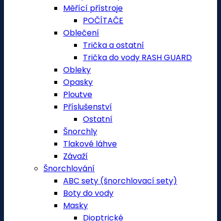
Měřící přístroje
POČÍTAČE
Oblečení
Trička a ostatní
Trička do vody RASH GUARD
Obleky
Opasky
Ploutve
Příslušenství
Ostatní
Šnorchly
Tlakové láhve
Závaží
Šnorchlování
ABC sety (šnorchlovací sety)
Boty do vody
Masky
Dioptrické