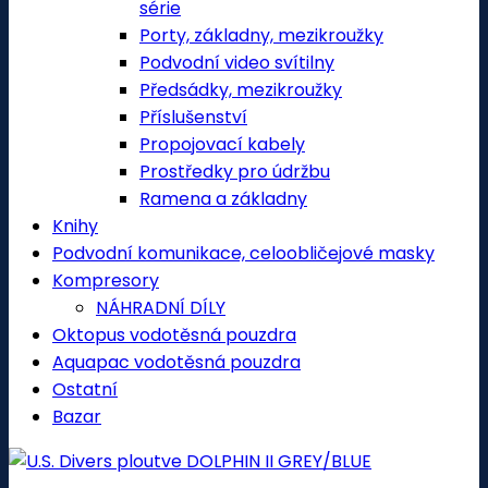
série
Porty, základny, mezikroužky
Podvodní video svítilny
Předsádky, mezikroužky
Příslušenství
Propojovací kabely
Prostředky pro údržbu
Ramena a základny
Knihy
Podvodní komunikace, celoobličejové masky
Kompresory
NÁHRADNÍ DÍLY
Oktopus vodotěsná pouzdra
Aquapac vodotěsná pouzdra
Ostatní
Bazar