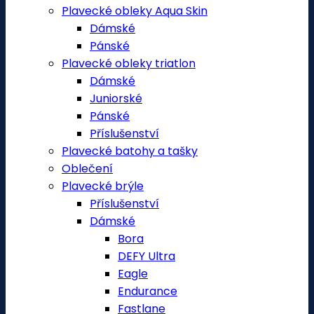
Plavecké obleky Aqua Skin
Dámské
Pánské
Plavecké obleky triatlon
Dámské
Juniorské
Pánské
Příslušenství
Plavecké batohy a tašky
Oblečení
Plavecké brýle
Příslušenství
Dámské
Bora
DEFY Ultra
Eagle
Endurance
Fastlane