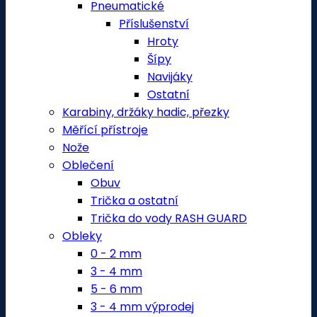
Pneumatické
Příslušenství
Hroty
Šípy
Navijáky
Ostatní
Karabiny, držáky hadic, přezky
Měřící přístroje
Nože
Oblečení
Obuv
Trička a ostatní
Trička do vody RASH GUARD
Obleky
0 - 2 mm
3 - 4 mm
5 - 6 mm
3 - 4 mm výprodej