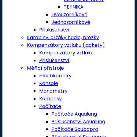
TEKNIKA
Dvouzorníkové
Jednozorníkové
Příslušenství
Karabiny, držáky hadic, přezky
Kompenzátory vztlaku (jackety)
Kompenzátory vztlaku
Příslušenství
Měřící přístroje
Hloubkoměry
Konsole
Manometry
Kompasy
Počítače
Počítače Aqualung
Příslušenství Aqualung
Počítače Scubapro
Příslušenství Scubapro