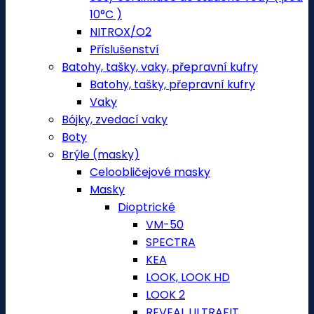
10°C )
NITROX/O2
Příslušenství
Batohy, tašky, vaky, přepravní kufry
Batohy, tašky, přepravní kufry
Vaky
Bójky, zvedací vaky
Boty
Brýle (masky)
Celoobličejové masky
Masky
Dioptrické
VM-50
SPECTRA
KEA
LOOK, LOOK HD
LOOK 2
REVEAL ULTRAFIT