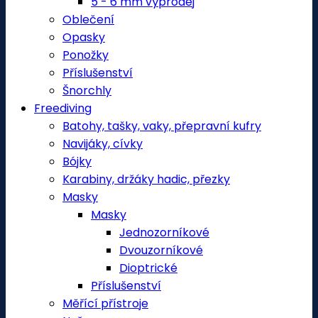
5 - 6 mm výprodej
Oblečení
Opasky
Ponožky
Příslušenství
Šnorchly
Freediving
Batohy, tašky, vaky, přepravní kufry
Navijáky, cívky
Bójky
Karabiny, držáky hadic, přezky
Masky
Masky
Jednozorníkové
Dvouzorníkové
Dioptrické
Příslušenství
Měřící přístroje