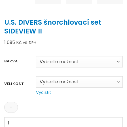
U.S. DIVERS šnorchlovací set
SIDEVIEW II
1 695
Kč
vč. DPH
BARVA
VELIKOST
Vyčistit
U.S.
DIVERS