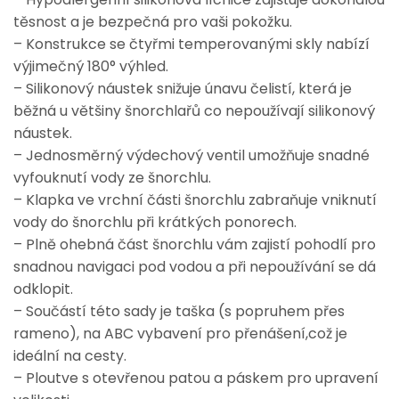
těsnost a je bezpečná pro vaši pokožku.
– Konstrukce se čtyřmi temperovanými skly nabízí
výjimečný 180° výhled.
– Silikonový náustek snižuje únavu čelistí, která je
běžná u většiny šnorchlařů co nepoužívají silikonový
náustek.
– Jednosměrný výdechový ventil umožňuje snadné
vyfouknutí vody ze šnorchlu.
– Klapka ve vrchní části šnorchlu zabraňuje vniknutí
vody do šnorchlu při krátkých ponorech.
– Plně ohebná část šnorchlu vám zajistí pohodlí pro
snadnou navigaci pod vodou a při nepoužívání se dá
odklopit.
– Součástí této sady je taška (s popruhem přes
rameno), na ABC vybavení pro přenášení,což je
ideální na cesty.
– Ploutve s otevřenou patou a páskem pro upravení