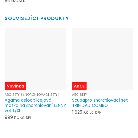
velikosti.
SOUVISEJÍCÍ PRODUKTY
Novinka
AKCE
ABC SETY (ŠNORCHLOVACÍ SETY)
ABC SETY
Agama celoobličejová
Scubapro šnorchlovací set
maska na šnorchlování LENNY
TRINIDAD COMBO
vel. L/XL
1 625
Kč
vč. DPH
999
Kč
vč. DPH