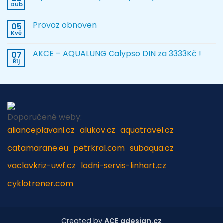
Dub
Provoz obnoven
05
Kvě
AKCE – AQUALUNG Calypso DIN za 3333Kč !
07
Říj
Doporučené weby:
alianceplavani.cz
alukov.cz
aquatravel.cz
catamarane.eu
petrkral.com
subaqua.cz
vaclavkriz-uwf.cz
lodni-servis-linhart.cz
cyklotrener.com
Created by
ACE adesign.cz