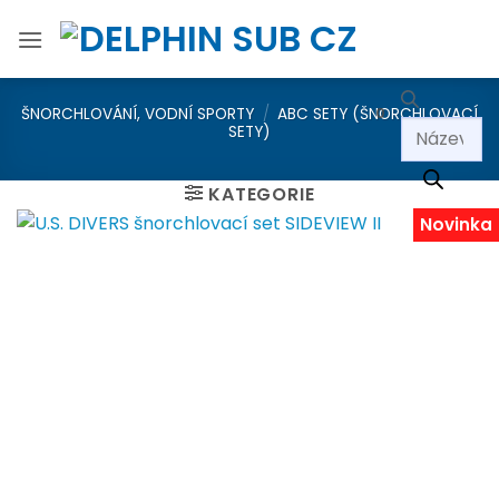
Přeskočit
na
obsah
ŠNORCHLOVÁNÍ, VODNÍ SPORTY
/
ABC SETY (ŠNORCHLOVACÍ
0
Products
SETY)
search
KATEGORIE
Novinka