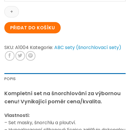
šnorchlovací
set
SIDEVIEW
II
PŘIDAT DO KOŠÍKU
množství
SKU:
A1004
Kategorie:
ABC sety (šnorchlovací sety)
POPIS
Kompletní set na šnorchlování za výbornou
cenu! Vynikající poměr cena/kvalita.
Vlastnosti:
– Set masky, šnorchlu a ploutví.
– Hypoalergenní silikonová lícnice zajišťuje dokonalou