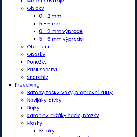
Měřící přístroje
Obleky
0 - 2 mm
5 - 6 mm
0 - 2 mm výprodej
5 - 6 mm výprodej
Oblečení
Opasky
Ponožky
Příslušenství
Šnorchly
Freediving
Batohy, tašky, vaky, přepravní kufry
Navijáky, cívky
Bójky
Karabiny, držáky hadic, přezky
Masky
Masky