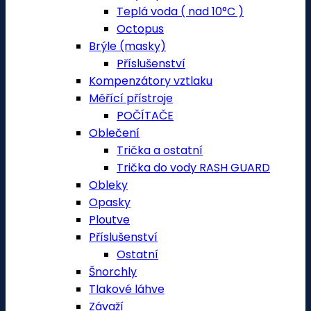
Teplá voda ( nad 10°C )
Octopus
Brýle (masky)
Příslušenství
Kompenzátory vztlaku
Měřící přístroje
POČÍTAČE
Oblečení
Trička a ostatní
Trička do vody RASH GUARD
Obleky
Opasky
Ploutve
Příslušenství
Ostatní
Šnorchly
Tlakové láhve
Závaží