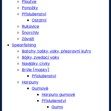
Ploutve
Ponožky
Příslušenství
Ostatní
Rukavice
Šnorchly
Závaží
Spearfishing
Batohy, tašky, vaky, přepravní kufry
Bójky, zvedací vaky
Navijáky, cívky
Brýle (masky)
Příslušenství
Harpuny
Gumové
Harpuny gumové
Příslušenství
Gumy