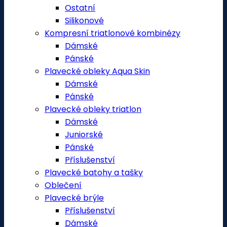
Ostatní
Silikonové
Kompresní triatlonové kombinézy
Dámské
Pánské
Plavecké obleky Aqua Skin
Dámské
Pánské
Plavecké obleky triatlon
Dámské
Juniorské
Pánské
Příslušenství
Plavecké batohy a tašky
Oblečení
Plavecké brýle
Příslušenství
Dámské