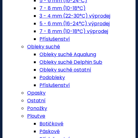
5 - 6 mm (16-24°C)
7 - 8 mm (10-18°C)
3 - 4 mm (22-30°C) výprodej
5 - 6 mm (16-24°C) výprodej
7 - 8 mm (10-18°C) výprodej
Příslušenství
Obleky suché
Obleky suché Aqualung
Obleky suché Delphin Sub
Obleky suché ostatní
Podobleky
Příslušenství
Opasky
Ostatní
Ponožky
Ploutve
Botičkové
Páskové