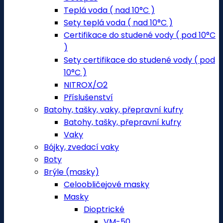
Teplá voda ( nad 10°C )
Sety teplá voda ( nad 10°C )
Certifikace do studené vody ( pod 10°C
)
Sety certifikace do studené vody ( pod
10°C )
NITROX/O2
Příslušenství
Batohy, tašky, vaky, přepravní kufry
Batohy, tašky, přepravní kufry
Vaky
Bójky, zvedací vaky
Boty
Brýle (masky)
Celoobličejové masky
Masky
Dioptrické
VM-50