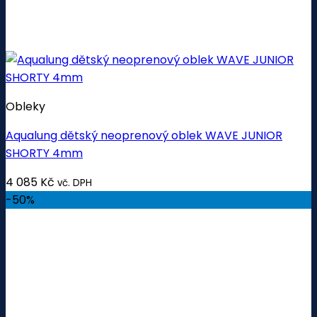
Obleky
Aqualung dětský neoprenový oblek WAVE JUNIOR
SHORTY 4mm
4 085
Kč
vč. DPH
-50%