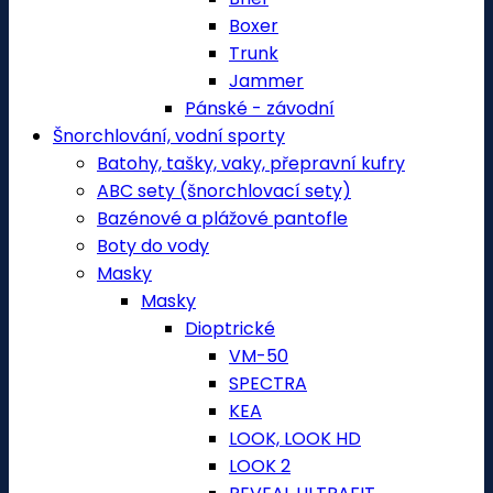
Boxer
Trunk
Jammer
Pánské - závodní
Šnorchlování, vodní sporty
Batohy, tašky, vaky, přepravní kufry
ABC sety (šnorchlovací sety)
Bazénové a plážové pantofle
Boty do vody
Masky
Masky
Dioptrické
VM-50
SPECTRA
KEA
LOOK, LOOK HD
LOOK 2