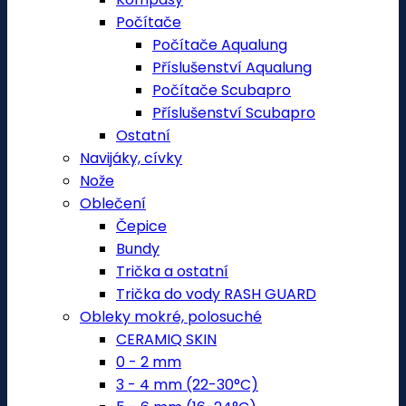
Počítače
Počítače Aqualung
Příslušenství Aqualung
Počítače Scubapro
Příslušenství Scubapro
Ostatní
Navijáky, cívky
Nože
Oblečení
Čepice
Bundy
Trička a ostatní
Trička do vody RASH GUARD
Obleky mokré, polosuché
CERAMIQ SKIN
0 - 2 mm
3 - 4 mm (22-30°C)