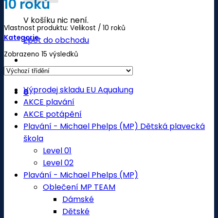
10 roků
V košíku nic není.
Vlastnost produktu: Velikost
/
10 roků
Kategorie
Zpět do obchodu
Zobrazeno 15 výsledků
Výprodej skladu EU Aqualung
0
AKCE plavání
AKCE potápění
Plavání - Michael Phelps (MP) Dětská plavecká
škola
Level 01
Level 02
Plavání - Michael Phelps (MP)
Oblečení MP TEAM
Dámské
Dětské