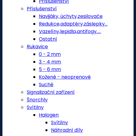
Příslušenství
Příslušenství
Navijáky, úchyty,zesilovače
Redukce,adaptéry,záslepky...
Vazelíny,lepidla,antifogy.....
Ostatní
Rukavice
0 - 2 mm
3 - 4 mm
5 - 6 mm
Kožené - neoprenové
Suché
Signalizační zařízení
Šnorchly
Svítilny
Halogen
Svítilny
Náhradní díly