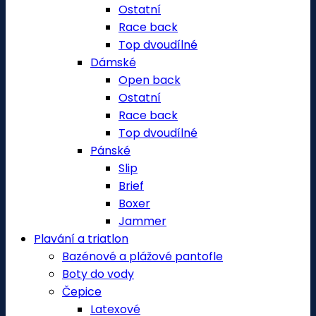
Ostatní
Race back
Top dvoudílné
Dámské
Open back
Ostatní
Race back
Top dvoudílné
Pánské
Slip
Brief
Boxer
Jammer
Plavání a triatlon
Bazénové a plážové pantofle
Boty do vody
Čepice
Latexové