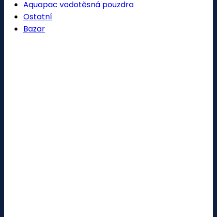
Aquapac vodotěsná pouzdra
Ostatní
Bazar