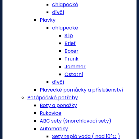
chlapecké
dívčí
Plavky
chlapecké
Slip
Brief
Boxer
Trunk
Jammer
Ostatní
dívčí
Plavecké pomůcky a příslušenství
Potápěčské potřeby
Boty a ponožky
Rukavice
ABC sety (šnorchlovací sety)
Automatiky
Sety teplá voda ( nad 10°C )