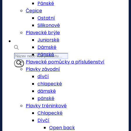
Pánské
Čepice
Ostatní
Silikonové
Plavecké brýle
Juniorské
Dámské
Pánské
Products
Plavecké pomůcky a příslušenství
search
Plavky závodní
dívčí
chlapecké
dámské
pánské
Plavky tréninkové
Chlapecké
Dívčí
Open back