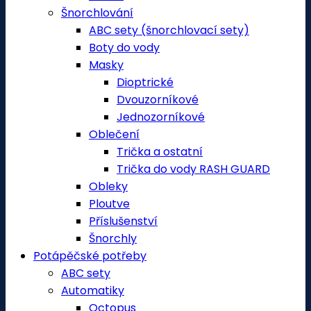
Šnorchlování
ABC sety (šnorchlovací sety)
Boty do vody
Masky
Dioptrické
Dvouzorníkové
Jednozorníkové
Oblečení
Trička a ostatní
Trička do vody RASH GUARD
Obleky
Ploutve
Příslušenství
Šnorchly
Potápěčské potřeby
ABC sety
Automatiky
Octopus