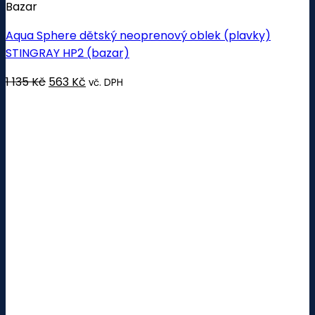
Bazar
Aqua Sphere dětský neoprenový oblek (plavky)
STINGRAY HP2 (bazar)
Původní
Aktuální
1 135
Kč
563
Kč
vč. DPH
cena
cena
byla:
je:
1 135 Kč.
563 Kč.