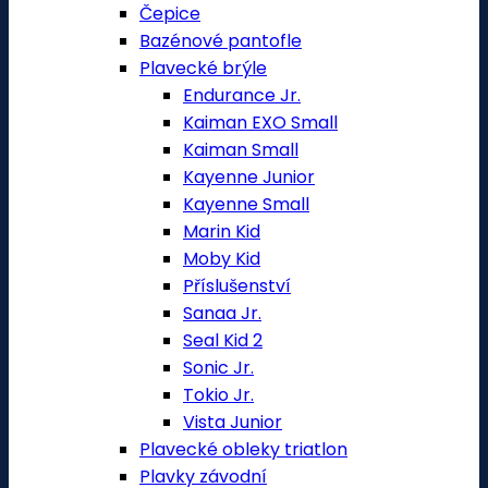
Čepice
Bazénové pantofle
Plavecké brýle
Endurance Jr.
Kaiman EXO Small
Kaiman Small
Kayenne Junior
Kayenne Small
Marin Kid
Moby Kid
Příslušenství
Sanaa Jr.
Seal Kid 2
Sonic Jr.
Tokio Jr.
Vista Junior
Plavecké obleky triatlon
Plavky závodní