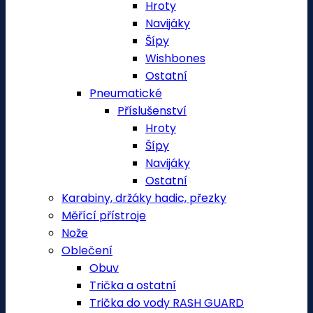
Hroty
Navijáky
Šípy
Wishbones
Ostatní
Pneumatické
Příslušenství
Hroty
Šípy
Navijáky
Ostatní
Karabiny, držáky hadic, přezky
Měřící přístroje
Nože
Oblečení
Obuv
Trička a ostatní
Trička do vody RASH GUARD