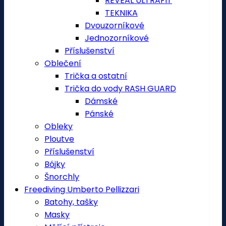
REVEAL ULTRAFIT
TEKNIKA
Dvouzorníkové
Jednozorníkové
Příslušenství
Oblečení
Trička a ostatní
Trička do vody RASH GUARD
Dámské
Pánské
Obleky
Ploutve
Příslušenství
Bójky
Šnorchly
Freediving Umberto Pellizzari
Batohy, tašky
Masky