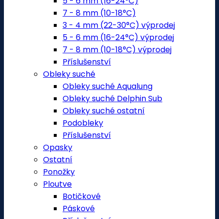
5 - 6 mm (16-24°C)
7 - 8 mm (10-18°C)
3 - 4 mm (22-30°C) výprodej
5 - 6 mm (16-24°C) výprodej
7 - 8 mm (10-18°C) výprodej
Příslušenství
Obleky suché
Obleky suché Aqualung
Obleky suché Delphin Sub
Obleky suché ostatní
Podobleky
Příslušenství
Opasky
Ostatní
Ponožky
Ploutve
Botičkové
Páskové