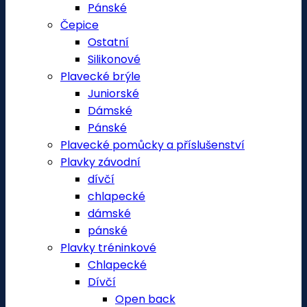
Pánské
Čepice
Ostatní
Silikonové
Plavecké brýle
Juniorské
Dámské
Pánské
Plavecké pomůcky a příslušenství
Plavky závodní
dívčí
chlapecké
dámské
pánské
Plavky tréninkové
Chlapecké
Dívčí
Open back