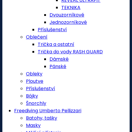
REVEAL ULTRAFIT
TEKNIKA
Dvouzorníkové
Jednozorníkové
Příslušenství
Oblečení
Trička a ostatní
Trička do vody RASH GUARD
Dámské
Pánské
Obleky
Ploutve
Příslušenství
Bójky
Šnorchly
Freediving Umberto Pellizzari
Batohy, tašky
Masky