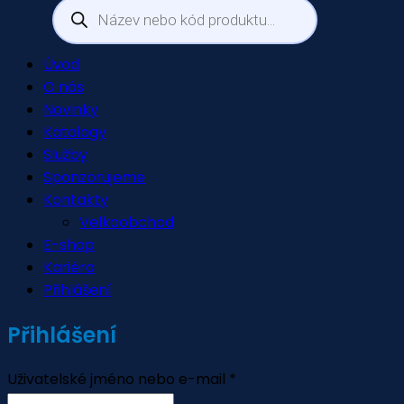
Products
search
Úvod
O nás
Novinky
Katalogy
Služby
Sponzorujeme
Kontakty
Velkoobchod
E-shop
Kariéra
Přihlášení
Přihlášení
Uživatelské jméno nebo e-mail
*
Povinné