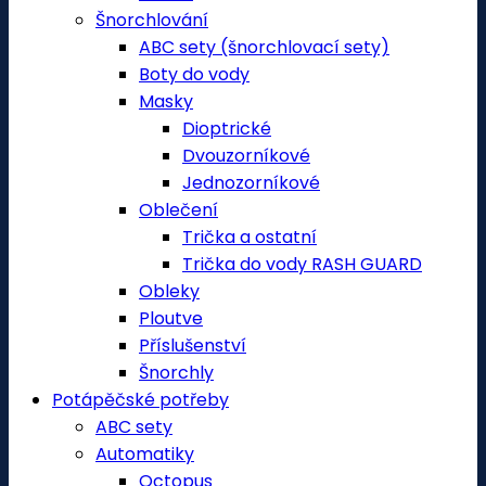
Šnorchlování
ABC sety (šnorchlovací sety)
Boty do vody
Masky
Dioptrické
Dvouzorníkové
Jednozorníkové
Oblečení
Trička a ostatní
Trička do vody RASH GUARD
Obleky
Ploutve
Příslušenství
Šnorchly
Potápěčské potřeby
ABC sety
Automatiky
Octopus