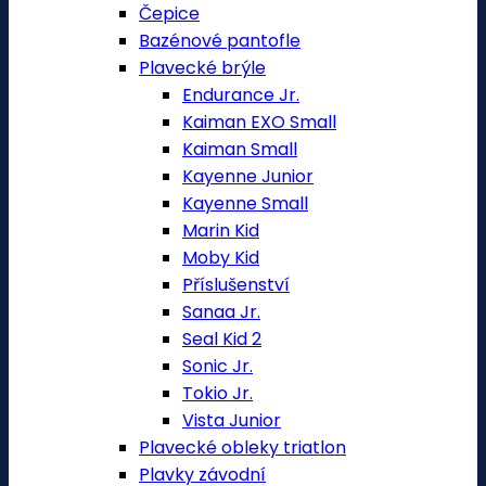
Čepice
Bazénové pantofle
Plavecké brýle
Endurance Jr.
Kaiman EXO Small
Kaiman Small
Kayenne Junior
Kayenne Small
Marin Kid
Moby Kid
Příslušenství
Sanaa Jr.
Seal Kid 2
Sonic Jr.
Tokio Jr.
Vista Junior
Plavecké obleky triatlon
Plavky závodní