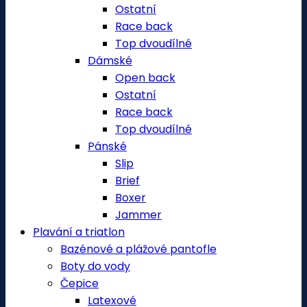
Ostatní
Race back
Top dvoudílné
Dámské
Open back
Ostatní
Race back
Top dvoudílné
Pánské
Slip
Brief
Boxer
Jammer
Plavání a triatlon
Bazénové a plážové pantofle
Boty do vody
Čepice
Latexové