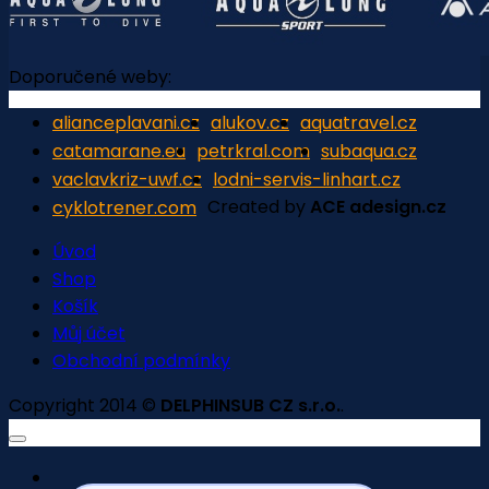
Doporučené weby:
alianceplavani.cz
alukov.cz
aquatravel.cz
catamarane.eu
petrkral.com
subaqua.cz
vaclavkriz-uwf.cz
lodni-servis-linhart.cz
Created by
ACE adesign.cz
cyklotrener.com
Úvod
Shop
Košík
Můj účet
Obchodní podmínky
Copyright 2014 ©
DELPHINSUB CZ s.r.o.
.