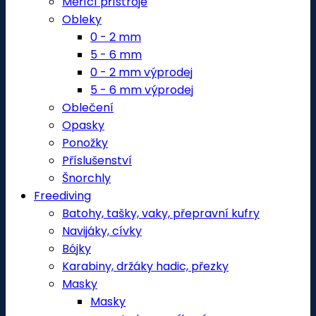
Měřící přístroje
Obleky
0 - 2 mm
5 - 6 mm
0 - 2 mm výprodej
5 - 6 mm výprodej
Oblečení
Opasky
Ponožky
Příslušenství
Šnorchly
Freediving
Batohy, tašky, vaky, přepravní kufry
Navijáky, cívky
Bójky
Karabiny, držáky hadic, přezky
Masky
Masky