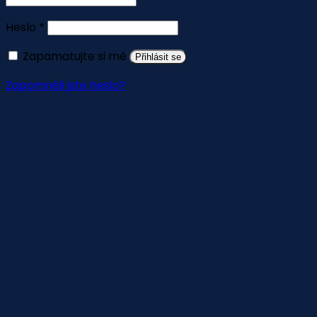
Heslo
*
Povinné
Zapamatujte si mě
Přihlásit se
Zapomněli jste heslo?