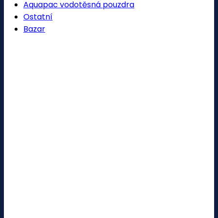
Aquapac vodotěsná pouzdra
Ostatní
Bazar