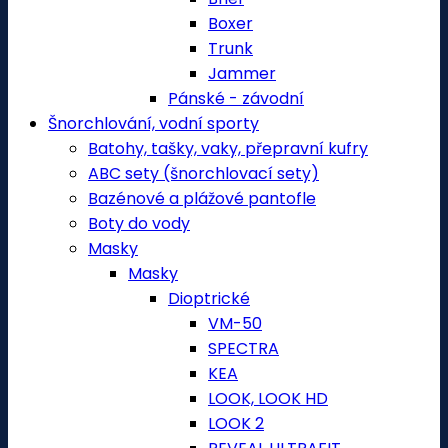
Boxer
Trunk
Jammer
Pánské - závodní
Šnorchlování, vodní sporty
Batohy, tašky, vaky, přepravní kufry
ABC sety (šnorchlovací sety)
Bazénové a plážové pantofle
Boty do vody
Masky
Masky
Dioptrické
VM-50
SPECTRA
KEA
LOOK, LOOK HD
LOOK 2