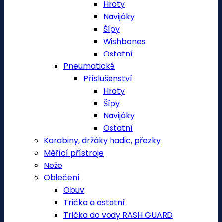
Hroty
Navijáky
Šípy
Wishbones
Ostatní
Pneumatické
Příslušenství
Hroty
Šípy
Navijáky
Ostatní
Karabiny, držáky hadic, přezky
Měřící přístroje
Nože
Oblečení
Obuv
Trička a ostatní
Trička do vody RASH GUARD