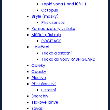
Teplá voda ( nad 10°C )
Octopus
Brýle (masky)
Příslušenství
Kompenzátory vztlaku
Měřící přístroje
POČÍTAČE
Oblečení
Trička a ostatní
Trička do vody RASH GUARD
Obleky
Opasky
Ploutve
Příslušenství
Ostatní
Šnorchly
Tlakové láhve
Závaží