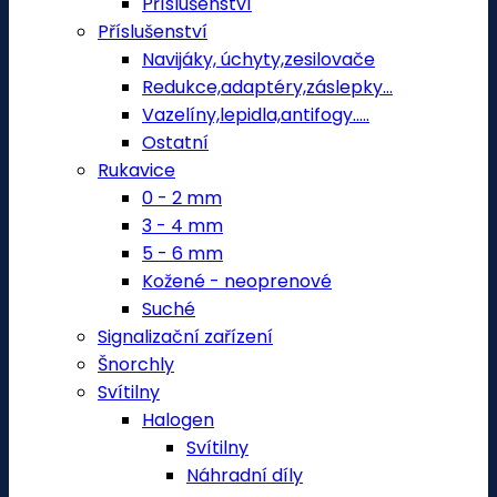
Příslušenství
Příslušenství
Navijáky, úchyty,zesilovače
Redukce,adaptéry,záslepky...
Vazelíny,lepidla,antifogy.....
Ostatní
Rukavice
0 - 2 mm
3 - 4 mm
5 - 6 mm
Kožené - neoprenové
Suché
Signalizační zařízení
Šnorchly
Svítilny
Halogen
Svítilny
Náhradní díly