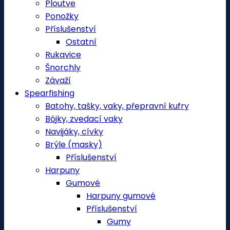
Ploutve
Ponožky
Příslušenství
Ostatní
Rukavice
Šnorchly
Závaží
Spearfishing
Batohy, tašky, vaky, přepravní kufry
Bójky, zvedací vaky
Navijáky, cívky
Brýle (masky)
Příslušenství
Harpuny
Gumové
Harpuny gumové
Příslušenství
Gumy