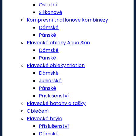
Ostatní
Silikonové
Kompresní triatlonové kombinézy
Dámské
Pánské
Plavecké obleky Aqua Skin
Dámské
Pánské
Plavecké obleky triatlon
Dámské
Juniorské
Pánské
Příslušenství
Plavecké batohy a tašky
Oblečení
Plavecké brýle
Příslušenství
Dámské