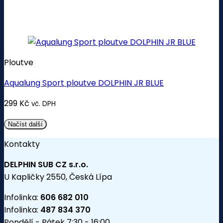
Ploutve
Aqualung Sport ploutve DOLPHIN JR BLUE
299
Kč
vč. DPH
Načíst další
Kontakty
DELPHIN SUB CZ s.r.o.
U Kapličky 2550, Česká Lípa
Infolinka:
606 682 010
Infolinka:
487 834 370
Pondělí - Pátek 7:30 - 16:00