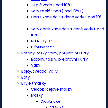
Teplá voda ( nad 10°C )
Sety teplá voda ( nad 10°C )
Certifikace do studené vody ( pod 10°C
)
Sety certifikace do studené vody ( pod
10°C )
NITROX/O2
Příslušenství
Batohy, tašky, vaky, přepravní kufry
Batohy, tašky, přepravní kufry
Vaky
Bójky, zvedací vaky
Boty
Brýle (masky)
Celoobličejové masky
Masky
Dioptrické
VM-50