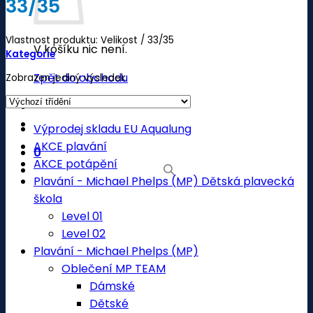
33/35
Vlastnost produktu: Velikost
/
33/35
V košíku nic není.
Kategorie
Zpět do obchodu
Zobrazen jediný výsledek
Výprodej skladu EU Aqualung
AKCE plavání
0
AKCE potápění
Plavání - Michael Phelps (MP) Dětská plavecká
škola
Level 01
Level 02
Plavání - Michael Phelps (MP)
Oblečení MP TEAM
Dámské
Dětské