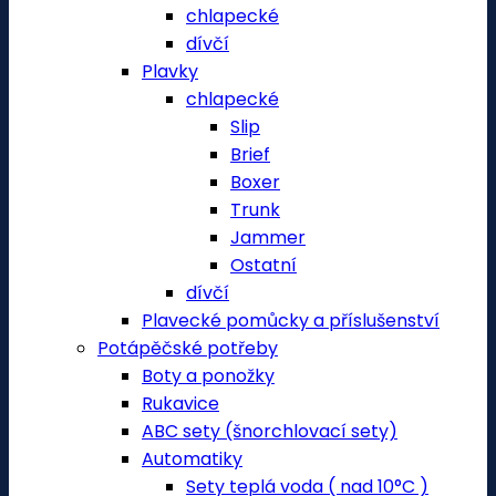
chlapecké
dívčí
Plavky
chlapecké
Slip
Brief
Boxer
Trunk
Jammer
Ostatní
dívčí
Plavecké pomůcky a příslušenství
Potápěčské potřeby
Boty a ponožky
Rukavice
ABC sety (šnorchlovací sety)
Automatiky
Sety teplá voda ( nad 10°C )