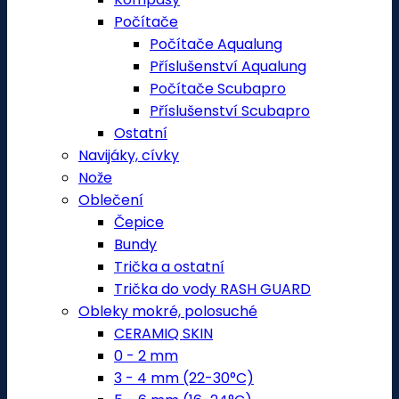
Počítače
Počítače Aqualung
Příslušenství Aqualung
Počítače Scubapro
Příslušenství Scubapro
Ostatní
Navijáky, cívky
Nože
Oblečení
Čepice
Bundy
Trička a ostatní
Trička do vody RASH GUARD
Obleky mokré, polosuché
CERAMIQ SKIN
0 - 2 mm
3 - 4 mm (22-30°C)